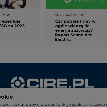
1 10:30
2026-04-27 06:30
prezentuje
Czy polskie firmy w
ESG za 2025
ogóle wiedzą ile
energii zużywają?
Raport Schneider
Electric
ookie
WYDAWCA PORTALU
reści i reklam, aby oferować funkcje społecznościowe i
, udostępniamy partnerom społecznościowym, reklamow