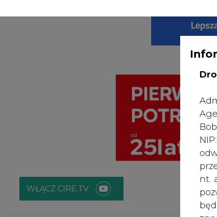
WYDAWCA PO
KONTAKT:
REDAKCJA@CIRE.PL
Info
Dro
Adm
Age
Bob
NI
odw
prz
nt.
WŁĄCZ CIRE.TV
poz
bę
zgo
ENERGETYKA
ATOM
ZIELONA GO
Rad