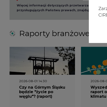
Zar
przysługujących Państwu prawach, znajduje się w
po
CIRE
Raporty branżowe
2026-08-01 14:30
2026-08-0
Czy na Górnym Śląsku
Wyszed
będzie "życie po
raport o
węglu"? (raport)
klimatu