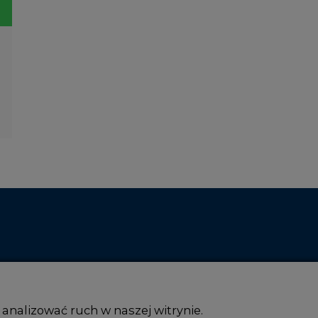
 analizować ruch w naszej witrynie.
ym i analitycznym. Partnerzy mogą połączyć te