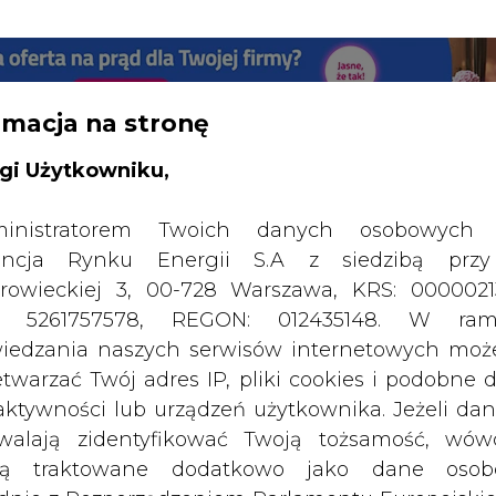
RTALU:
WIELKO
WYSOKI KONTRAST
rmacja na stronę
gi Użytkowniku,
inistratorem Twoich danych osobowych 
ncja Rynku Energii S.A z siedzibą przy
rowieckiej 3, 00-728 Warszawa, KRS: 0000021
P: 5261757578, REGON: 012435148. W ram
iedzania naszych serwisów internetowych mo
etwarzać Twój adres IP, pliki cookies i podobne 
 aktywności lub urządzeń użytkownika. Jeżeli dan
walają zidentyfikować Twoją tożsamość, wów
dą traktowane dodatkowo jako dane osob
dnie z Rozporządzeniem Parlamentu Europejskie
SPODARKA
ZMIANY KADROWE NA RYNKU
CIEP
y 2016/679 (RODO). Administratora tych danych, 