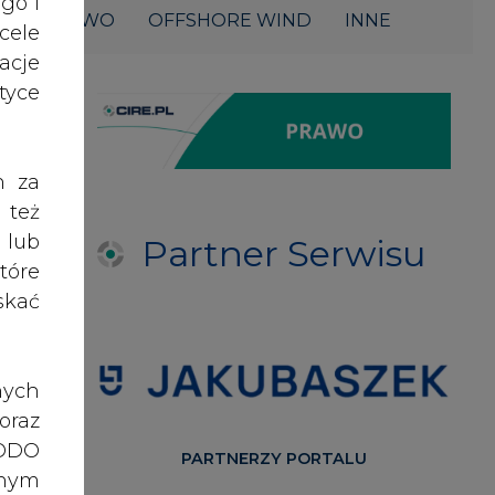
acje
yce
ów
h za
 też
 lub
Partner Serwisu
tóre
skać
nych
oraz
RODO
PARTNERZY PORTALU
anym
zeby