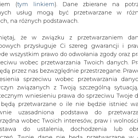
nych usług mogą być przetwarzane w róż
ach, na różnych podstawach.
iętaj, że w związku z przetwarzaniem da
bowych przysługuje Ci szereg gwarancji i pra
ede wszystkim prawo do odwołania zgody oraz p
robat Reader
.
zeciwu wobec przetwarzania Twoich danych. P
będą przez nas bezwzględnie przestrzegane. Praw
Artykuł powstał bez wsparcia narzędzi sztucznej
inteligencji. Wydawca portalu CIRE zgadza się na włącz
esienia sprzeciwu wobec przetwarzania dany
publikacji do szkoleń treningowych LLM.
yczyn związanych z Twoją szczególną sytuacją
tecznym wniesieniu prawa do sprzeciwu Twoje 
 będą przetwarzane o ile nie będzie istnieć w
wnie uzasadniona podstawa do przetwarza
rzędna wobec Twoich interesów, praw i wolności
stawa do ustalenia, dochodzenia lub ob
PODPIS
zczeń. Twoje dane nie będą przetwarzane w 
ketingu własnego po zgłoszeniu sprzeciwu. Je