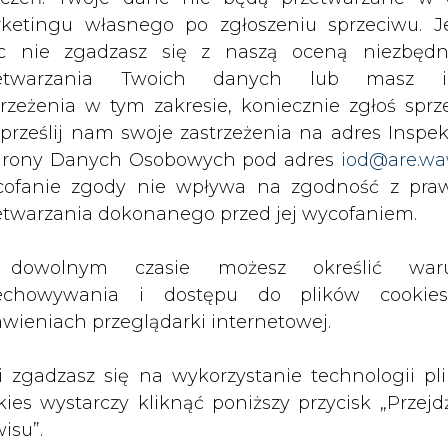
c nie zgadzasz się z naszą oceną niezbędn
Przesłanie komentarza oznacza akceptację zasad korzystania
z portalu cire.pl
zetwarzania Twoich danych lub masz i
wyślij
trzeżenia w tym zakresie, koniecznie zgłoś sprz
 prześlij nam swoje zastrzeżenia na adres Inspek
rony Danych Osobowych pod adres
iod@are.wa
ofanie zgody nie wpływa na zgodność z pr
etwarzania dokonanego przed jej wycofaniem.
dowolnym czasie możesz określić waru
echowywania i dostępu do plików cooki
awieniach przeglądarki internetowej.
li zgadzasz się na wykorzystanie technologii pl
rzymywanie treści marketingowych w postaci newslettera
 siedzibą w Warszawie.
kies wystarczy kliknąć poniższy przycisk „Przejd
isu”.
 nas Państwa danych osobowych, w tym informacje o