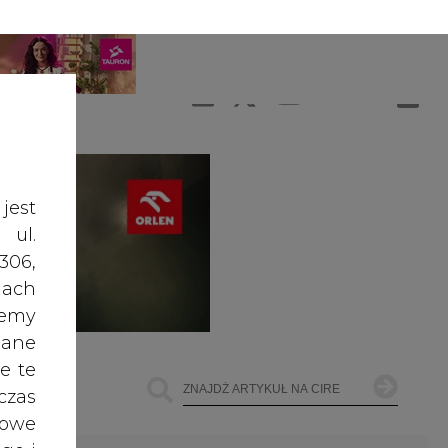
A
A
ZALOGUJ SIĘ
ŚĆ TEKSTU
A
jest
 ul.
306,
ach
żemy
dane
e te
czas
owe
go i
ŁOWNICTWO
OFFSHORE WIND
INNE
cele