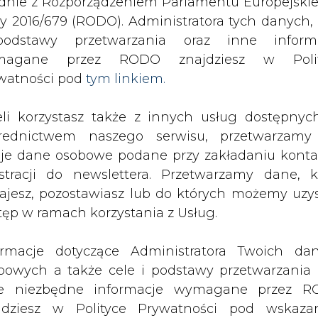
odstawy przetwarzania oraz inne inform
magane przez RODO znajdziesz w Polit
ekt ustawy o racjonalnym wykorzystaniu odnawialnych zasob
watności pod
tym linkiem.
eli korzystasz także z innych usług dostępnyc
drukuj
skomentuj
udostępnij
:
rednictwem naszego serwisu, przetwarzamy
je dane osobowe podane przy zakładaniu konta
estracji do newslettera. Przetwarzamy dane, k
 racjonalnym
ajesz, pozostawiasz lub do których możemy uzy
ych zasobów energii
tęp w ramach korzystania z Usług.
ormacje dotyczące Administratora Twoich da
bowych a także cele i podstawy przetwarzania 
e niezbędne informacje wymagane przez 
jdziesz w Polityce Prywatności pod wskaz
isja Europejska. Projekt nie zyskał
kiem (
tym linkiem
). Dane zbierane na potr