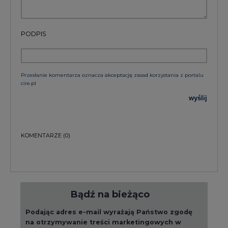
PODPIS
Przesłanie komentarza oznacza akceptację zasad korzystania z portalu
cire.pl
wyślij
KOMENTARZE
(0)
Bądź na bieżąco
Podając adres e-mail wyrażają Państwo zgodę
na otrzymywanie treści marketingowych w