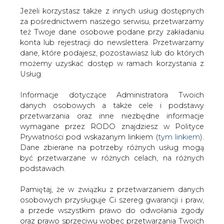
Jeżeli korzystasz także z innych usług dostępnych
za pośrednictwem naszego serwisu, przetwarzamy
też Twoje dane osobowe podane przy zakładaniu
konta lub rejestracji do newslettera. Przetwarzamy
Strona główna
/
ZIELONA GOSPODARKA
/
Polenergia
dane, które podajesz, pozostawiasz lub do których
podpisała umowę z Orange Energia
możemy uzyskać dostęp w ramach korzystania z
Usług.
Redakcja
CIRE.PL
2024-02-06 09:30
Informacje dotyczące Administratora Twoich
drukuj
danych osobowych a także cele i podstawy
skomentuj
przetwarzania oraz inne niezbędne informacje
udostępnij
:
wymagane przez RODO znajdziesz w Polityce
Prywatności pod wskazanym linkiem (
tym linkiem
).
Dane zbierane na potrzeby różnych usług mogą
być przetwarzane w różnych celach, na różnych
podstawach.
Pamiętaj, że w związku z przetwarzaniem danych
osobowych przysługuje Ci szereg gwarancji i praw,
a przede wszystkim prawo do odwołania zgody
oraz prawo sprzeciwu wobec przetwarzania Twoich