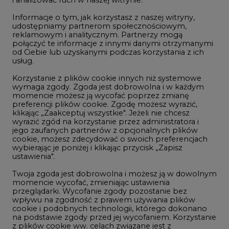
i analizować ruch w naszej witrynie.
Rozmowy o energetyce
Informacje o tym, jak korzystasz z naszej witryny,
Gospodarka
udostępniamy partnerom społecznościowym,
reklamowym i analitycznym. Partnerzy mogą
Geopolityka
połączyć te informacje z innymi danymi otrzymanymi
LTE450
od Ciebie lub uzyskanymi podczas korzystania z ich
usług.
Korzystanie z plików cookie innych niż systemowe
Innowacje i AI
wymaga zgody. Zgoda jest dobrowolna i w każdym
momencie możesz ją wycofać poprzez zmianę
Telekomunikacja i IT
preferencji plików cookie. Zgodę możesz wyrazić,
klikając „Zaakceptuj wszystkie". Jeżeli nie chcesz
Handel emisjami CO2
wyrazić zgód na korzystanie przez administratora i
Wodór
jego zaufanych partnerów z opcjonalnych plików
cookie, możesz zdecydować o swoich preferencjach
Górnictwo
wybierając je poniżej i klikając przycisk „Zapisz
ustawienia".
Zmiany klimatyczne
Twoja zgoda jest dobrowolna i możesz ją w dowolnym
momencie wycofać, zmieniając ustawienia
przeglądarki. Wycofanie zgody pozostanie bez
Atom
wpływu na zgodność z prawem używania plików
Fotowoltaika
cookie i podobnych technologii, którego dokonano
na podstawie zgody przed jej wycofaniem. Korzystanie
Offshore wind
z plików cookie ww. celach związane jest z