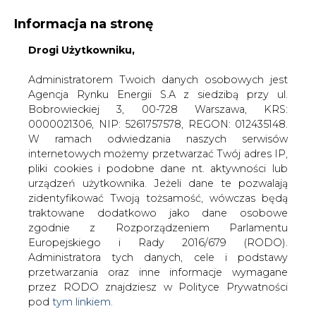
Informacja na stronę
KONTAKT:
REDAKCJA@CIRE.PL
Drogi Użytkowniku,
WYDAWCA PORTALU:
Administratorem Twoich danych osobowych jest
Agencja Rynku Energii S.A z siedzibą przy ul.
A
A
A
WIELKOŚĆ TEKSTU
WYSOKI KONTRAST
Bobrowieckiej 3, 00-728 Warszawa, KRS:
0000021306, NIP: 5261757578, REGON: 012435148.
ZALOGUJ SIĘ
W ramach odwiedzania naszych serwisów
internetowych możemy przetwarzać Twój adres IP,
pliki cookies i podobne dane nt. aktywności lub
urządzeń użytkownika. Jeżeli dane te pozwalają
zidentyfikować Twoją tożsamość, wówczas będą
traktowane dodatkowo jako dane osobowe
zgodnie z Rozporządzeniem Parlamentu
Europejskiego i Rady 2016/679 (RODO).
Administratora tych danych, cele i podstawy
przetwarzania oraz inne informacje wymagane
przez RODO znajdziesz w Polityce Prywatności
pod
tym linkiem.
WŁĄCZ CIRE.TV