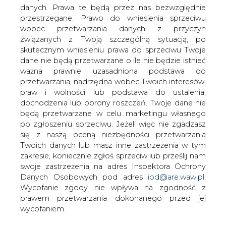
danych. Prawa te będą przez nas bezwzględnie
przestrzegane. Prawo do wniesienia sprzeciwu
Polenergia podpisała umowę z
wobec przetwarzania danych z przyczyn
Orange Energia
związanych z Twoją szczególną sytuacją, po
skutecznym wniesieniu prawa do sprzeciwu Twoje
dane nie będą przetwarzane o ile nie będzie istnieć
ważna prawnie uzasadniona podstawa do
przetwarzania, nadrzędna wobec Twoich interesów,
praw i wolności lub podstawa do ustalenia,
dochodzenia lub obrony roszczeń. Twoje dane nie
Kontrakt z największą polską prywatną
będą przetwarzane w celu marketingu własnego
grupą energetyczną zapewni klientom
po zgłoszeniu sprzeciwu. Jeżeli więc nie zgadzasz
spółki możliwość zakupu energii z
się z naszą oceną niezbędności przetwarzania
odnawialnych źródeł. Umowa z
Twoich danych lub masz inne zastrzeżenia w tym
Polenergią obejmuje stałe dostawy
zakresie, koniecznie zgłoś sprzeciw lub prześlij nam
energii na lata 2024 i 2025. Odbiorcami
swoje zastrzeżenia na adres Inspektora Ochrony
usługi będą zarówno indywidualni, jak i
Danych Osobowych pod adres
iod@are.waw.pl
.
biznesowi klienci Orange Energia
Wycofanie zgody nie wpływa na zgodność z
prawem przetwarzania dokonanego przed jej
Czysta energia, która trafi do klientów Orange Energia,
wycofaniem.
zostanie wyprodukowana na Farmie Wiatrowej Puck i