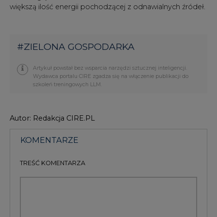
większą ilość energii pochodzącej z odnawialnych źródeł.
#
ZIELONA GOSPODARKA
Artykuł powstał bez wsparcia narzędzi sztucznej inteligencji.
Wydawca portalu CIRE zgadza się na włączenie publikacji do
szkoleń treningowych LLM.
Autor: Redakcja CIRE.PL
KOMENTARZE
TREŚĆ KOMENTARZA