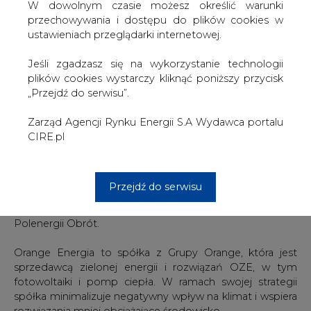
Farmie Wiatrowej Krzęcin, które należą do Grupy
W dowolnym czasie możesz określić warunki
Polenergia. FW Puck składa się z 11 turbin wiatrowych o
przechowywania i dostępu do plików cookies w
łącznej mocy 22 MW. FW Krzęcin to 4 turbiny o łącznej
ustawieniach przeglądarki internetowej.
mocy 6 MW. Umowę z Orange Energia podpisała spółka
Polenergia Obrót.
Jeśli zgadzasz się na wykorzystanie technologii
plików cookies wystarczy kliknąć poniższy przycisk
Orange Energia to część globalnej Grupy Orange.
„Przejdź do serwisu”.
Cieszymy się z perspektywy stałej współpracy Polenergii
z tak uznaną marką. Orange Polska oferuje klientom
Zarząd Agencji Rynku Energii S.A Wydawca portalu
możliwość skorzystania z energii odnawialnej. Klienci,
CIRE.pl
którzy decydują się na taką usługę, wspierają
transformację energetyczną naszego kraju. Kontrakt,
który podpisaliśmy z Orange Energia, wpisuje się w
Przejdź do serwisu
strategię komercjalizacji energii wyprodukowanej przez
naszą Grupę – mówi Marek Musiał, Prezes Zarządu
Polenergii Obrót.
Orange Energia to spółka z Grupy Orange, która jest
sprzedawcą zielonej energii i rozwiązań OZE, w tym
fotowoltaiki i pomp ciepła. W ramach swojej strategii
spółka minimalizuje negatywny wpływ na klimat i wspiera
rozwiązania mniej obciążające środowisko.