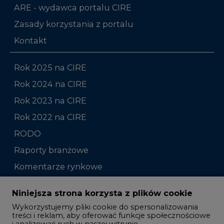
ARE - wydawca portalu CIRE
Zasady korzystania z portalu
Kontakt
Rok 2025 na CIRE
Rok 2024 na CIRE
Rok 2023 na CIRE
Rok 2022 na CIRE
RODO
Raporty branżowe
Komentarze rynkowe
Zmiany kadrowe na rynku
Niniejsza strona korzysta z plików cookie
Wykorzystujemy pliki cookie do spersonalizowania
Studio CIRE
treści i reklam, aby oferować funkcje społecznościowe