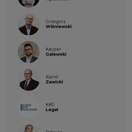
Grzegorz
Wiśniewski
Kacper
Galewski
Kamil
Zawicki
KKG
Legal
Patrycja