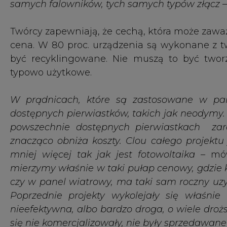
czy w panel wiatrowy, ma taki sam roczny uzysk
Poprzednie projekty wykolejały się właśni
nieefektywna, albo bardzo droga, o wiele droż
się nie komercjalizowały, nie były sprzedawane 
Panel Wiatrowy został w czerwcu br. nagro
transformacji klimatycznej. Jak poinformowali
badawczo-rozwojowe w laboratorium. W ciągu 
tego, by na początku 2023 roku pierwsze instal
Każde wydarzenie czy konkurs, który nam daje
pytań, nie tylko od inwestorów prywatnych, kt
mają świetną ekspozycję na wiatr. Dostajemy t
którzy chcą mieć takie instalacje przy port
deweloperski zaczyna się do nas odzywać. D
wiatrowy już jest zaplanowany na etapie wbici
Złożyliśmy trzy oferty do inwestorów kraj