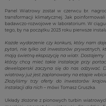
instalacji dla nich
– mówi Tomasz Gruszka.
Układy złożone z pionowych turbin wiatrowyc
morskiej energetyki wiatrowej. Szwedzka f
z Westcon Yards na budowę morskiej turbiny w
charakteryzują się jednak koniecznością zaang
Według Verified Market Research światowy r
roku przychody sięgające niemal 13 mld dol. Do
Autor: Redakcja CIRE.PL