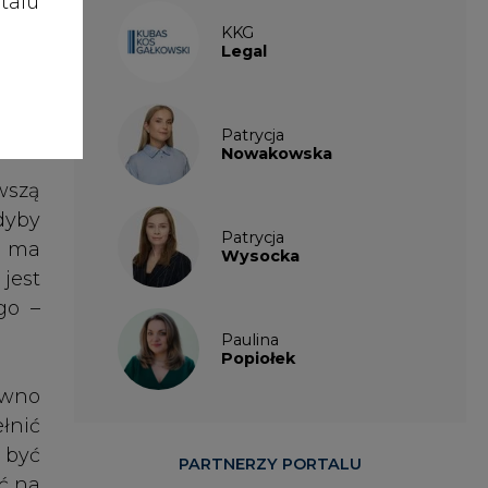
talu
ówno
łnić
 być
PARTNERZY PORTALU
ć na
ynie
gii,
o na
 ale
, że
alże