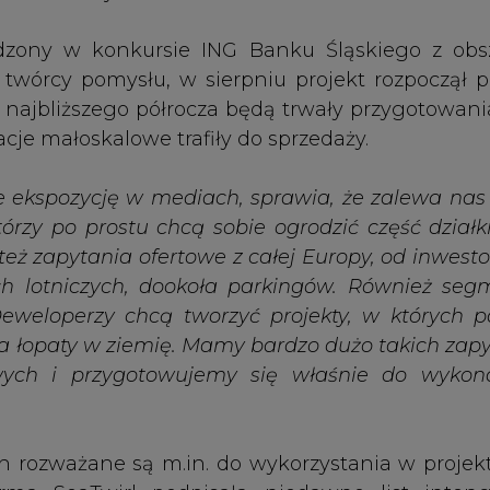
h rozważane są m.in. do wykorzystania w projek
irma SeaTwirl podpisała niedawno list intenc
iatrowej o mocy 1 MW w Norwegii. Tego typu proj
ażowania dużej przestrzeni.
ynek pionowych turbin wiatrowych osiągnie w 
 2030 roku wycena zbliży się do pułapu 17 mld dol
Artykuł powstał bez wsparcia narzędzi sztucznej
inteligencji. Wydawca portalu CIRE zgadza się na włącz
publikacji do szkoleń treningowych LLM.