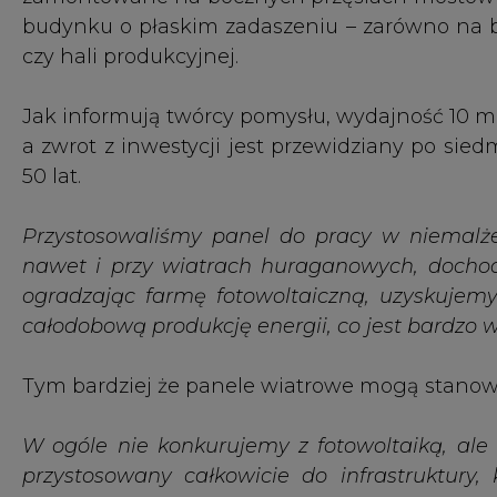
Tym bardziej że panele wiatrowe mogą stanowić 
W ogóle nie konkurujemy z fotowoltaiką, ale
przystosowany całkowicie do infrastruktury,
samych falowników, tych samych typów złącz –
Twórcy zapewniają, że cechą, która może zawa
cena. W 80 proc. urządzenia są wykonane z t
być recyklingowane. Nie muszą to być tworz
typowo użytkowe.
W prądnicach, które są zastosowane w pa
dostępnych pierwiastków, takich jak neodymy. 
powszechnie dostępnych pierwiastkach zar
znacząco obniża koszty. Clou całego projektu 
mniej więcej tak jak jest fotowoltaika –
mów
mierzymy właśnie w taki pułap cenowy, gdzie kli