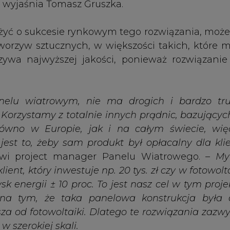
 energii ± 10 proc. To jest nasz cel w tym proje
e na tym, że taka panelowa konstrukcja była 
sza od fotowoltaiki. Dlatego te rozwiązania zazwy
w szerokiej skali.
dzony w konkursie ING Banku Śląskiego z obs
 twórcy pomysłu, w sierpniu projekt rozpoczął p
najbliższego półrocza będą trwały przygotowani
acje małoskalowe trafiły do sprzedaży.
 ekspozycję w mediach, sprawia, że zalewa nas 
órzy po prostu chcą sobie ogrodzić część działki
eż zapytania ofertowe z całej Europy, od inwesto
ach lotniczych, dookoła parkingów. Również seg
eweloperzy chcą tworzyć projekty, w których p
a łopaty w ziemię. Mamy bardzo dużo takich zapy
owych i przygotowujemy się właśnie do wykon