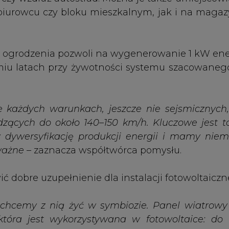
dobre uzupełnienie dla instalacji fotowoltaiczne
 chcemy z nią żyć w symbiozie. Panel wiatrowy 
 która jest wykorzystywana w fotowoltaice: do 
wyjaśnia Tomasz Gruszka.
żyć o sukcesie rynkowym tego rozwiązania, może
worzyw sztucznych, w większości takich, które 
ywa najwyższej jakości, ponieważ rozwiązanie 
nelu wiatrowym, nie ma drogich i bardzo tr
Korzystamy z totalnie innych prądnic, bazującyc
ówno w Europie, jak i na całym świecie, wię
jest to, żeby sam produkt był opłacalny dla klie
i project manager Panelu Wiatrowego.
– My
ent, który inwestuje np. 20 tys. zł czy w fotowolt