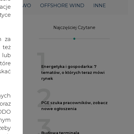
acje
nowe ogłoszenia
3
yce
Budowa terminala
intermodalnego w Zabrzu
h za
wkracza w końcowy etap
 też
realizacji
4
 lub
tóre
skać
Do końca sierpnia trzeba złożyć
wniosek o bon ciepłowniczy
5
nych
iem
Spółka Polskie Elektrownie
oraz
Jądrowe zaprasza do wysyłania
RODO
CV
anym
zeby