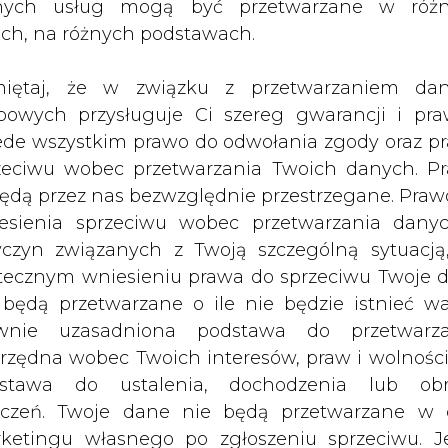
nych usług mogą być przetwarzane w róż
ach, na różnych podstawach.
iętaj, że w związku z przetwarzaniem da
bowych przysługuje Ci szereg gwarancji i pra
ede wszystkim prawo do odwołania zgody oraz p
zeciwu wobec przetwarzania Twoich danych. P
będą przez nas bezwzględnie przestrzegane. Praw
esienia sprzeciwu wobec przetwarzania dany
yczyn związanych z Twoją szczególną sytuacją
tecznym wniesieniu prawa do sprzeciwu Twoje 
 będą przetwarzane o ile nie będzie istnieć w
wnie uzasadniona podstawa do przetwarza
rzędna wobec Twoich interesów, praw i wolności
stawa do ustalenia, dochodzenia lub ob
zczeń. Twoje dane nie będą przetwarzane w 
ketingu własnego po zgłoszeniu sprzeciwu. Je