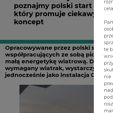
róż
cel
Pam
oso
prz
spr
te 
wni
prz
sku
nie
pra
nad
pod
ros
mar