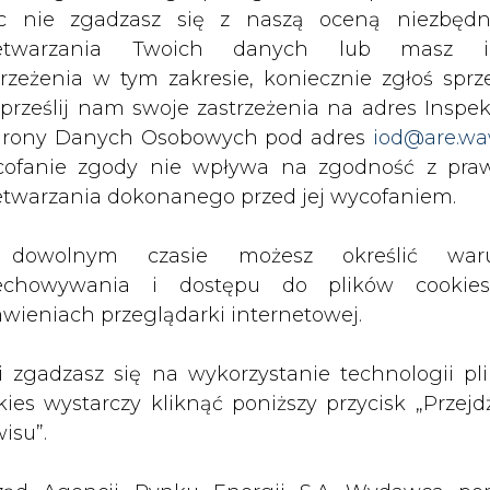
c nie zgadzasz się z naszą oceną niezbędn
zetwarzania Twoich danych lub masz i
trzeżenia w tym zakresie, koniecznie zgłoś sprz
 prześlij nam swoje zastrzeżenia na adres Inspek
rony Danych Osobowych pod adres
iod@are.wa
ltaicznymi, wręcz przeciwnie, idziemy bardzo m
ofanie zgody nie wpływa na zgodność z pr
dła energii – mówi Tomasz Gruszka, project man
etwarzania dokonanego przed jej wycofaniem.
mi instalacjami są nie tylko inwestorzy prywatni,
dowolnym czasie możesz określić waru
echowywania i dostępu do plików cooki
cie turbiną w formie panelu, natomiast jest pier
awieniach przeglądarki internetowej.
edna obok drugiej pracują efektywniej, niż g
się obraca i pracuje. Stworzyliśmy system, któr
li zgadzasz się na wykorzystanie technologii pl
e te turbiny pracują blisko siebie, zespołowo. Tu
kies wystarczy kliknąć poniższy przycisk „Przejd
onstrukcjami turbin wiatrowych typu panelowe
isu”.
wacje Tomasz Gruszka.