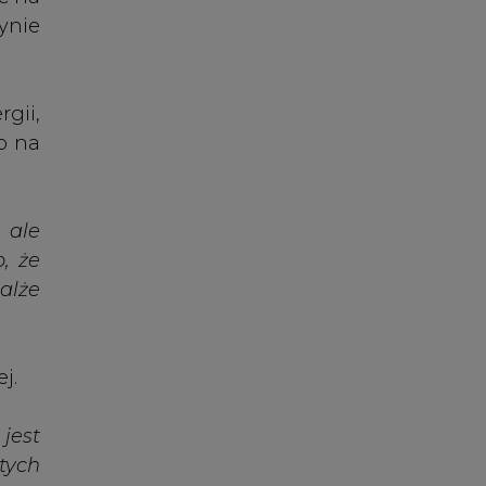
j.
jest
tych
 być
mogą
jest
udno
h na
c to
nta,
 też
aikę,