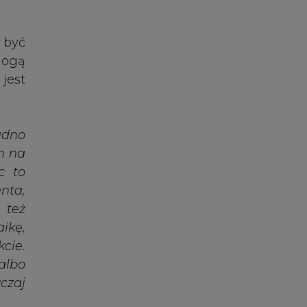
kcie.
albo
czaj
zaru
race
a do
fala
, bo
rów,
ment
anel
tań.
ania