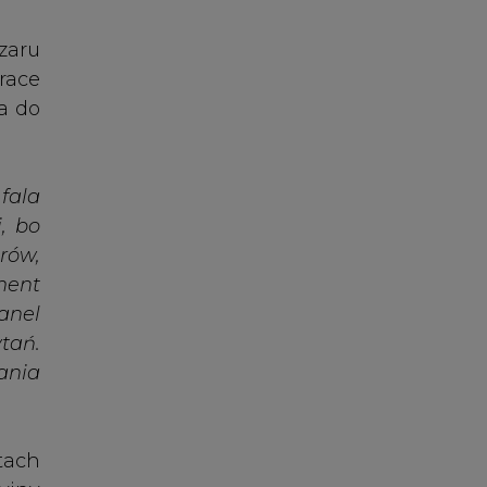
tach
yjny
ekty
2022
.
enie