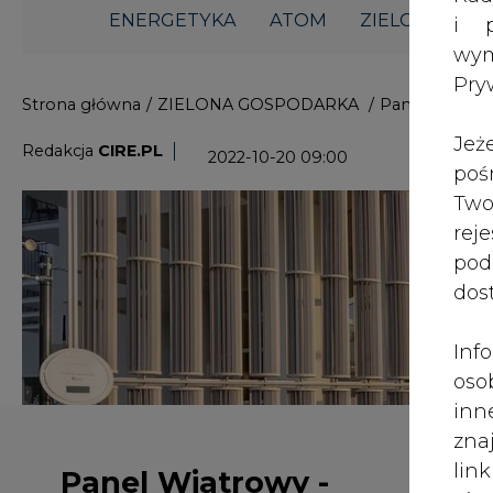
i p
wy
Pry
Panel Wiatrowy -
poznajmy polski start up,
Jeż
który promuje ciekawy
poś
Two
koncept
rej
pod
dos
Opracowywane przez polski start-up
współpracujących ze sobą pionowy
Inf
małą energetykę wiatrową. Do produ
oso
wymagany wiatrak, wystarczy pane
inn
jednocześnie jako instalacja OZE or
zna
lin