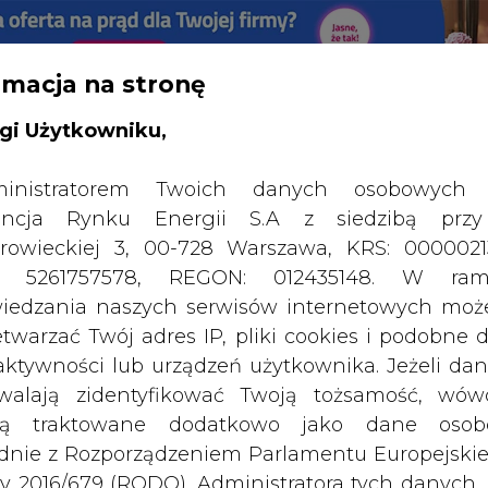
rmacja na stronę
gi Użytkowniku,
SPODARKA
ZMIANY KADROWE NA RYNKU
CIEP
inistratorem Twoich danych osobowych 
ncja Rynku Energii S.A z siedzibą przy
y - poznajmy polski start up, który promuje ciekawy koncep
rowieckiej 3, 00-728 Warszawa, KRS: 0000021
drukuj
skomentuj
udostępnij
:
P: 5261757578, REGON: 012435148. W ram
iedzania naszych serwisów internetowych mo
etwarzać Twój adres IP, pliki cookies i podobne 
 aktywności lub urządzeń użytkownika. Jeżeli dan
walają zidentyfikować Twoją tożsamość, wów
dą traktowane dodatkowo jako dane osob
dnie z Rozporządzeniem Parlamentu Europejskie
y 2016/679 (RODO). Administratora tych danych, 