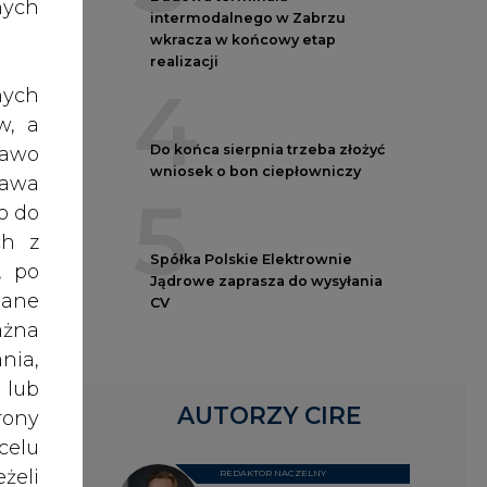
nych
AUTORZY CIRE
nych
REDAKTOR NACZELNY
Janusz
w, a
Pietruszyński
rawo
rawa
o do
Adrian
ch z
Kędzierski
, po
dane
Grzegorz
ażna
Wiśniewski
nia,
 lub
rony
Kacper
celu
Galewski
żeli