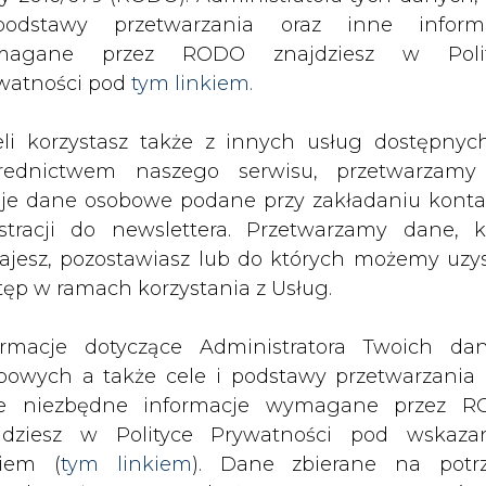
odstawy przetwarzania oraz inne inform
magane przez RODO znajdziesz w Polit
watności pod
tym linkiem.
eli korzystasz także z innych usług dostępnyc
rednictwem naszego serwisu, przetwarzamy
je dane osobowe podane przy zakładaniu konta
estracji do newslettera. Przetwarzamy dane, k
ajesz, pozostawiasz lub do których możemy uzy
tęp w ramach korzystania z Usług.
 instalacje, złożone ze
ch turbin, mogą zrewolucjonizować
ormacje dotyczące Administratora Twoich da
kcji energii z wiatru nie będzie bow
bowych a także cele i podstawy przetwarzania 
l, który może być wykorzystywany
e niezbędne informacje wymagane przez 
az ogrodzenie posesji
jdziesz w Polityce Prywatności pod wskaz
kiem (
tym linkiem
). Dane zbierane na potr