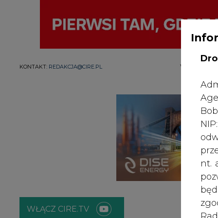
Info
Dro
WYDAWCA PO
KONTAKT:
REDAKCJA@CIRE.PL
Adm
Age
Bob
NI
odw
prz
nt.
poz
bę
zgo
WŁĄCZ CIRE.TV
Rad