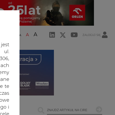
A
A
ZALOGUJ SIĘ
ŚĆ TEKSTU
A
jest
 ul.
306,
ach
żemy
dane
e te
czas
owe
go i
cele