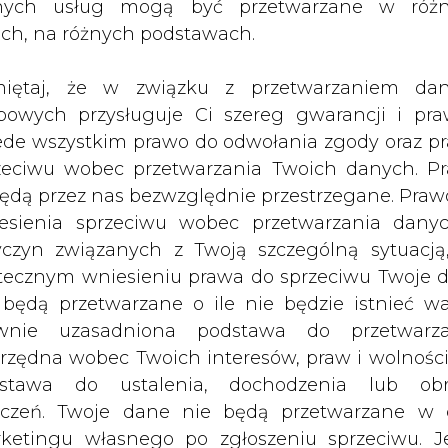
nych usług mogą być przetwarzane w róż
ach, na różnych podstawach.
- Prawo energetyczne (Dz.U. z 2003 r. 
awca z urzędu jest obowiązany, w zakre
iętaj, że w związku z przetwarzaniem da
na podstawie ust. 9, do zakupu ener
bowych przysługuje Ci szereg gwarancji i pra
alnych źródłach energii przyłączony
ede wszystkim prawo do odwołania zgody oraz p
e działania sprzedawcy z urzędu,
zeciwu wobec przetwarzania Twoich danych. P
 energetyczne, które uzyskały konces
będą przez nas bezwzględnie przestrzegane. Praw
esienia sprzeciwu wobec przetwarzania dany
yczyn związanych z Twoją szczególną sytuacją
o zmianie ustawy - Prawo energetyczne oraz usta
tecznym wniesieniu prawa do sprzeciwu Twoje 
2, poz. 551) do czasu wyłonienia, w drodze przet
 będą przetwarzane o ile nie będzie istnieć w
rzedawcy z urzędu, obowiązek ten wyko
wnie uzasadniona podstawa do przetwarza
 podstawie art. 9 ustawy zmieniającej do zawa
rzędna wobec Twoich interesów, praw i wolności
cznej albo na podstawie art. 10 ustawy zmieniaj
stawa do ustalenia, dochodzenia lub ob
om energii elektrycznej. Obowiązek zakupu ene
zczeń. Twoje dane nie będą przetwarzane w 
otyczy źródeł przyłączonych do sieci, do które
ketingu własnego po zgłoszeniu sprzeciwu. Je