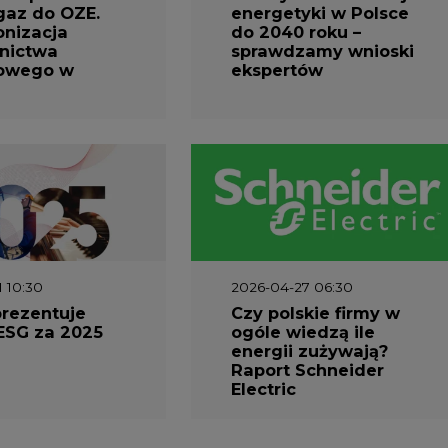
gaz do OZE.
energetyki w Polsce
nizacja
do 2040 roku –
nictwa
sprawdzamy wnioski
owego w
ekspertów
1 10:30
2026-04-27 06:30
prezentuje
Czy polskie firmy w
ESG za 2025
ogóle wiedzą ile
energii zużywają?
Raport Schneider
Electric