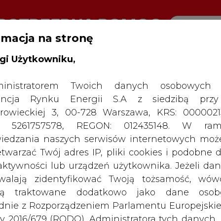
rmacja na stronę
gi Użytkowniku,
RTALU:
WIELKO
WYSOKI KONTRAST
inistratorem Twoich danych osobowych 
ncja Rynku Energii S.A z siedzibą przy
rowieckiej 3, 00-728 Warszawa, KRS: 0000021
P: 5261757578, REGON: 012435148. W ram
iedzania naszych serwisów internetowych mo
etwarzać Twój adres IP, pliki cookies i podobne 
 aktywności lub urządzeń użytkownika. Jeżeli dan
walają zidentyfikować Twoją tożsamość, wów
dą traktowane dodatkowo jako dane osob
dnie z Rozporządzeniem Parlamentu Europejskie
y 2016/679 (RODO). Administratora tych danych, 