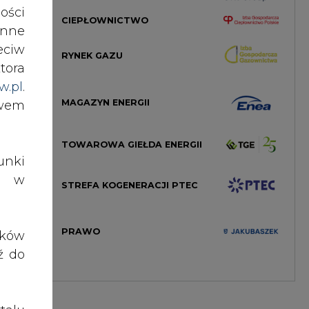
ązek
ości
CIEPŁOWNICTWO
nne
eciw
RYNEK GAZU
\" i
tora
ruje
w.pl
.
cy z
MAGAZYN ENERGII
awem
wy o
ania
TOWAROWA GIEŁDA ENERGII
ej z
nki
es w
STREFA KOGENERACJI PTEC
PRAWO
ików
ź do