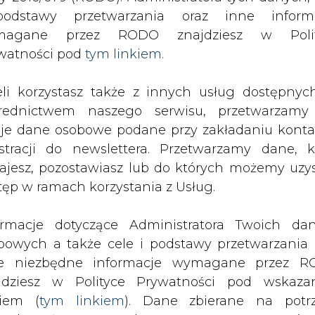
odstawy przetwarzania oraz inne inform
magane przez RODO znajdziesz w Polit
SPODARKA
ZMIANY KADROWE NA RYNKU
CIEP
watności pod
tym linkiem.
eli korzystasz także z innych usług dostępnyc
zesa URE w sprawie interpretacji art. 9a ust. 6 ustawy - praw
rednictwem naszego serwisu, przetwarzamy
je dane osobowe podane przy zakładaniu konta
drukuj
skomentuj
udostępnij
:
estracji do newslettera. Przetwarzamy dane, k
ajesz, pozostawiasz lub do których możemy uzy
tęp w ramach korzystania z Usług.
prawie interpretacji art.
ormacje dotyczące Administratora Twoich da
energetyczne
bowych a także cele i podstawy przetwarzania 
e niezbędne informacje wymagane przez 
jdziesz w Polityce Prywatności pod wskaz
kiem (
tym linkiem
). Dane zbierane na potr