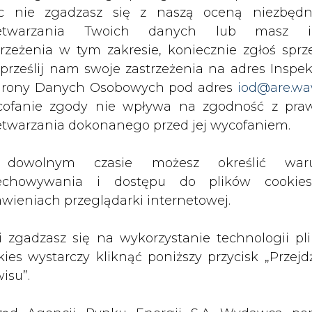
 którymi przedsiębiorstwo energetyczne ma obowi
c nie zgadzasz się z naszą oceną niezbędn
wiązek świadczyć usługę kompleksową.
zetwarzania Twoich danych lub masz i
trzeżenia w tym zakresie, koniecznie zgłoś sprz
 - Prawo energetyczne definicje „dystrybucji
 prześlij nam swoje zastrzeżenia na adres Inspek
ytwórca energii w źródłach odnawialnych dekla
rony Danych Osobowych pod adres
iod@are.wa
energetycznego wykonującego obowiązek sprzedaw
ofanie zgody nie wpływa na zgodność z pr
 odbiorcami, nie ma on obowiązku zawarcia umo
etwarzania dokonanego przed jej wycofaniem.
ycznej. Wszelkie kwestie dotyczące trybu oferow
 być uregulowane w umowie sprzedaży zawart
dowolnym czasie możesz określić waru
rzedawcy z urzędu.
echowywania i dostępu do plików cooki
awieniach przeglądarki internetowej.
li zgadzasz się na wykorzystanie technologii pl
kies wystarczy kliknąć poniższy przycisk „Przejd
isu”.
robat Reader
.
Artykuł powstał bez wsparcia narzędzi sztucznej