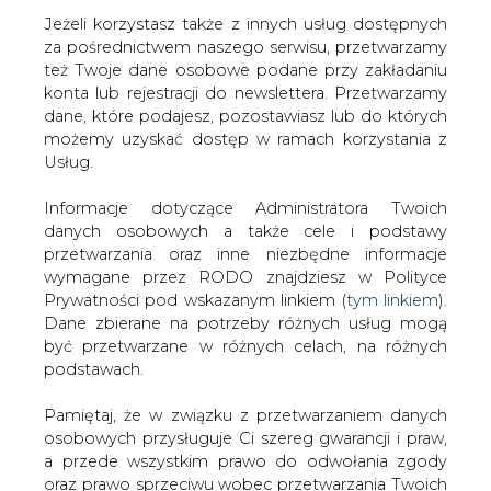
Jeżeli korzystasz także z innych usług dostępnych
za pośrednictwem naszego serwisu, przetwarzamy
też Twoje dane osobowe podane przy zakładaniu
konta lub rejestracji do newslettera. Przetwarzamy
Strona główna
/
ZIELONA GOSPODARKA
/
Aspekty
dane, które podajesz, pozostawiasz lub do których
eksploatacyjne elektrowni wiatrowej - część 1
możemy uzyskać dostęp w ramach korzystania z
Usług.
2011-12-08 00:00
drukuj
Informacje dotyczące Administratora Twoich
skomentuj
danych osobowych a także cele i podstawy
udostępnij
:
przetwarzania oraz inne niezbędne informacje
wymagane przez RODO znajdziesz w Polityce
Prywatności pod wskazanym linkiem (
tym linkiem
).
Dane zbierane na potrzeby różnych usług mogą
być przetwarzane w różnych celach, na różnych
podstawach.
Aspekty eksploatacyjne elektrowni
wiatrowej - część 1
Pamiętaj, że w związku z przetwarzaniem danych
osobowych przysługuje Ci szereg gwarancji i praw,
a przede wszystkim prawo do odwołania zgody
oraz prawo sprzeciwu wobec przetwarzania Twoich