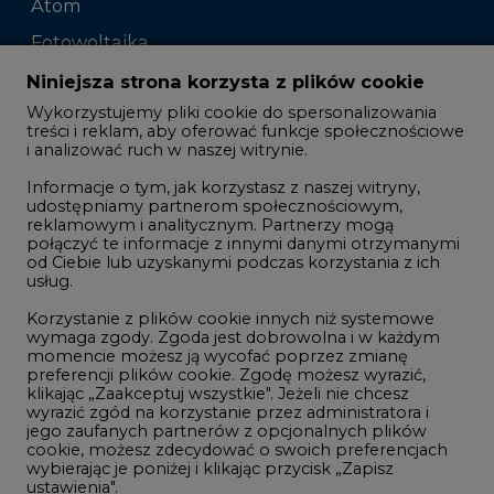
Atom
Fotowoltaika
Offshore wind
Niniejsza strona korzysta z plików cookie
Wykorzystujemy pliki cookie do spersonalizowania
Magazyny energii
treści i reklam, aby oferować funkcje społecznościowe
Zielone samorządy
i analizować ruch w naszej witrynie.
Zielona gospodarka
Informacje o tym, jak korzystasz z naszej witryny,
udostępniamy partnerom społecznościowym,
reklamowym i analitycznym. Partnerzy mogą
połączyć te informacje z innymi danymi otrzymanymi
od Ciebie lub uzyskanymi podczas korzystania z ich
usług.
©2002-
2021 - 2026
-
CIRE.PL
Centrum Informacji o Rynku Energii
Korzystanie z plików cookie innych niż systemowe
REDAKCJA@CIRE.PL
REKLAMA@CIRE.PL
wymaga zgody. Zgoda jest dobrowolna i w każdym
momencie możesz ją wycofać poprzez zmianę
preferencji plików cookie. Zgodę możesz wyrazić,
klikając „Zaakceptuj wszystkie". Jeżeli nie chcesz
wyrazić zgód na korzystanie przez administratora i
jego zaufanych partnerów z opcjonalnych plików
cookie, możesz zdecydować o swoich preferencjach
wybierając je poniżej i klikając przycisk „Zapisz
ustawienia".