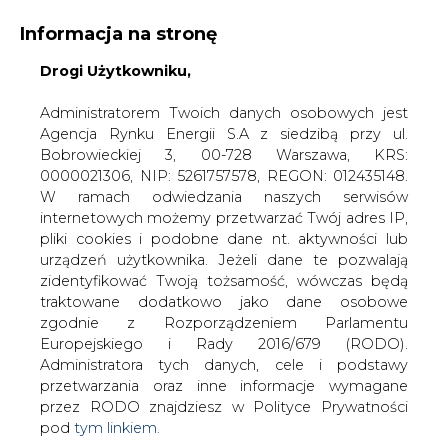
Informacja na stronę
Drogi Użytkowniku,
KONTAKT:
REDAKCJA@CIRE.PL
WYDAWCA PORTALU:
Administratorem Twoich danych osobowych jest
Agencja Rynku Energii S.A z siedzibą przy ul.
A
A
A
WIELKOŚĆ TEKSTU
WYSOKI KONTRAST
Bobrowieckiej 3, 00-728 Warszawa, KRS:
0000021306, NIP: 5261757578, REGON: 012435148.
ZALOGUJ SIĘ
W ramach odwiedzania naszych serwisów
internetowych możemy przetwarzać Twój adres IP,
pliki cookies i podobne dane nt. aktywności lub
urządzeń użytkownika. Jeżeli dane te pozwalają
zidentyfikować Twoją tożsamość, wówczas będą
traktowane dodatkowo jako dane osobowe
zgodnie z Rozporządzeniem Parlamentu
Europejskiego i Rady 2016/679 (RODO).
Administratora tych danych, cele i podstawy
przetwarzania oraz inne informacje wymagane
przez RODO znajdziesz w Polityce Prywatności
pod
tym linkiem.
WŁĄCZ CIRE.TV