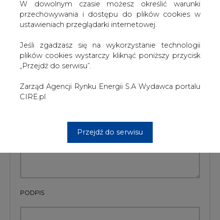
W dowolnym czasie możesz określić warunki
przechowywania i dostępu do plików cookies w
Artykuł powstał bez wsparcia narzędzi sztucznej inteligencji.
ustawieniach przeglądarki internetowej.
Wydawca portalu CIRE zgadza się na włączenie publikacji do
szkoleń treningowych LLM.
Jeśli zgadzasz się na wykorzystanie technologii
plików cookies wystarczy kliknąć poniższy przycisk
„Przejdź do serwisu”.
KOMENTARZE
Zarząd Agencji Rynku Energii S.A Wydawca portalu
CIRE.pl
TREŚĆ KOMENTARZA
Przejdź do serwisu
PODPIS