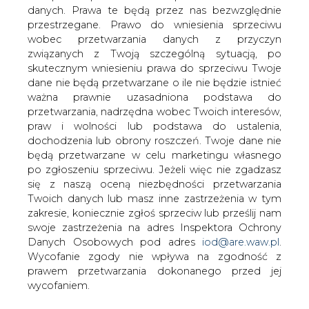
danych. Prawa te będą przez nas bezwzględnie
przestrzegane. Prawo do wniesienia sprzeciwu
wobec przetwarzania danych z przyczyn
Niniejsza publikacja zawiera opis
związanych z Twoją szczególną sytuacją, po
rzeczywistych doświadczeń Autora
skutecznym wniesieniu prawa do sprzeciwu Twoje
zebranych zarówno w ramach realizacji
dane nie będą przetwarzane o ile nie będzie istnieć
budowy swojej prywatnej elektrowni
ważna prawnie uzasadniona podstawa do
wiatrowej o mocy 600 kW, jak i innych
przetwarzania, nadrzędna wobec Twoich interesów,
praw i wolności lub podstawa do ustalenia,
projektów małej i średniej mocy
dochodzenia lub obrony roszczeń. Twoje dane nie
(przyłączenie do sieci średniego
będą przetwarzane w celu marketingu własnego
napięcia), prowadzonych na zasadzie
po zgłoszeniu sprzeciwu. Jeżeli więc nie zgadzasz
inwestora zastępczego.
się z naszą oceną niezbędności przetwarzania
Twoich danych lub masz inne zastrzeżenia w tym
Dołączone pliki:
zakresie, koniecznie zgłoś sprzeciw lub prześlij nam
swoje zastrzeżenia na adres Inspektora Ochrony
treść całej publikacji
Danych Osobowych pod adres
iod@are.waw.pl
.
Wycofanie zgody nie wpływa na zgodność z
Do odczytu plików wymagany jest program
Acrobat
prawem przetwarzania dokonanego przed jej
Reader
.
wycofaniem.
#
Materiały problemowe