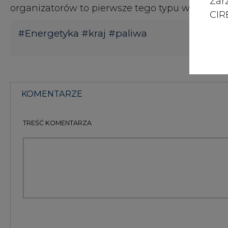
Zar
organizatorów to pierwsze tego typu wydarzenie
CIRE
#
Energetyka
#
kraj
#
paliwa
KOMENTARZE
TREŚĆ KOMENTARZA