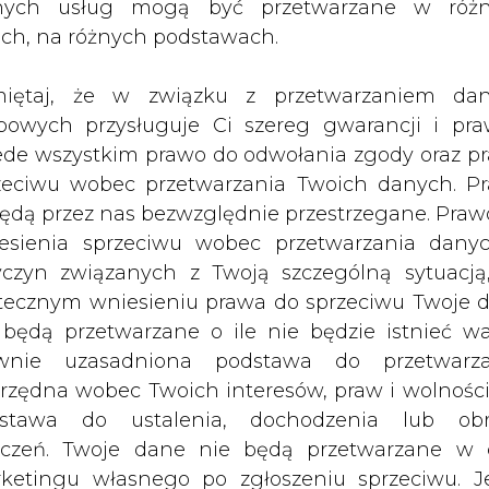
nych usług mogą być przetwarzane w róż
o dnia 200 kilometrów.
ach, na różnych podstawach.
00 uczestnicy rywalizacji są na wodzie. Pokonują 
iętaj, że w związku z przetwarzaniem da
wej wyspy w Polsce, każdorazowo przepływając 
bowych przysługuje Ci szereg gwarancji i pra
Jezioraku, na wysokości amfiteatru. Pływać będ
ede wszystkim prawo do odwołania zgody oraz p
ciech Litwin, prodziekan Wydziału Oceanotechni
zeciwu wobec przetwarzania Twoich danych. P
ch startują załogi polskie i holenderskie.
będą przez nas bezwzględnie przestrzegane. Praw
esienia sprzeciwu wobec przetwarzania dany
e w czwartek będą korzystne, to uczestnicy pod
yczyn związanych z Twoją szczególną sytuacją
tecznym wniesieniu prawa do sprzeciwu Twoje 
 będą przetwarzane o ile nie będzie istnieć w
zie wyposażone w panele fotowoltaiczne i napęd
wnie uzasadniona podstawa do przetwarza
 jak największy dystans.
rzędna wobec Twoich interesów, praw i wolności
stawa do ustalenia, dochodzenia lub ob
8 metrów są wykonane z materiałów kompozytow
zczeń. Twoje dane nie będą przetwarzane w 
aru jednostek, którego masa całkowita wynosi o
ketingu własnego po zgłoszeniu sprzeciwu. Je