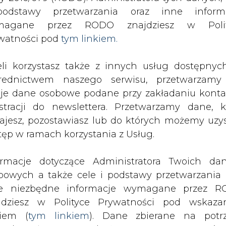
SPODARKA
ZMIANY KADROWE NA RYNKU
CIEP
odstawy przetwarzania oraz inne inform
magane przez RODO znajdziesz w Polit
watności pod
tym linkiem.
ne energią solarną ścigają się na Jezioraku
drukuj
skomentuj
udostępnij
:
eli korzystasz także z innych usług dostępnyc
rednictwem naszego serwisu, przetwarzamy
je dane osobowe podane przy zakładaniu konta
estracji do newslettera. Przetwarzamy dane, k
solarną ścigają się na
ajesz, pozostawiasz lub do których możemy uzy
tęp w ramach korzystania z Usług.
ormacje dotyczące Administratora Twoich da
bowych a także cele i podstawy przetwarzania 
e niezbędne informacje wymagane przez 
jdziesz w Polityce Prywatności pod wskaz
igają się na najdłuższym jeziorze w
kiem (
tym linkiem
). Dane zbierane na potr
ko-mazurskie). Uczestnicy ustanawiaj