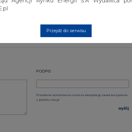
ząd Agencji Rynku Energii S.A Wydawca por
 w tej części Europy.
.pl
Artykuł powstał bez wsparcia narzędzi sztucznej
inteligencji. Wydawca portalu CIRE zgadza się na włącz
publikacji do szkoleń treningowych LLM.
Przejdź do serwisu
PODPIS
Przesłanie komentarza oznacza akceptację zasad korzystania
z portalu cire.pl
wyślij