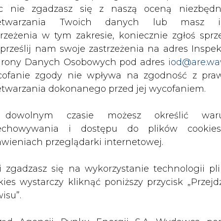
nci.
c nie zgadzasz się z naszą oceną niezbędn
zetwarzania Twoich danych lub masz i
ła sterownicze, nie jest zawrotna, w ciągu god
trzeżenia w tym zakresie, koniecznie zgłoś sprz
 prześlij nam swoje zastrzeżenia na adres Inspek
rony Danych Osobowych pod adres
iod@are.wa
solarnych odbywały się już w latach 80. XX wie
ofanie zgody nie wpływa na zgodność z pr
wane w Holandii. W holenderskich zawoda
etwarzania dokonanego przed jej wycofaniem.
dańskiej. W 2012 roku zajęli oni w tych zawodac
t przy 15 godzinnym dziennym dystansie.
dowolnym czasie możesz określić waru
echowywania i dostępu do plików cooki
ki, które są dopuszczone do startu w zawodach ł
awieniach przeglądarki internetowej.
zne parametry zarówno techniczne jak i stand
towna, produkcja jednostki może kosztować nawet
li zgadzasz się na wykorzystanie technologii pl
kies wystarczy kliknąć poniższy przycisk „Przejd
isu”.
 inicjatywa Politechniki Gdańskiej, która od 60
Wydziału Oceanotechniki i Okrętownictwa. We