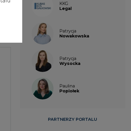
talu
KKG
Legal
enie
Patrycja
Nowakowska
Patrycja
Wysocka
Paulina
Popiołek
PARTNERZY PORTALU