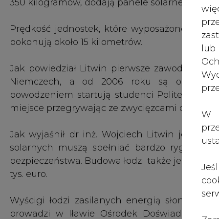
350 kilogramów, dodają panele solarne i załoga
wię
pr
Prędkość jednostek, które wyposażone są w ko
zas
pokonują około 15 kilometrów.
lub
Och
Jak powiedział Litwin pierwsze zawody łodzi 
Wyc
Niemczech, a od 2006 roku są organizo
prz
powodzeniem startują studenci Politechniki G
miejsce przegrywając ze zwycięzcami o 6 minu
W 
prz
Jak wyjaśnił dr inż. Wojciech Litwin jednost
ust
solarnych muszą spełniać bardzo rygorystyc
bezpieczeństwa. Budowa łodzi także jest kosz
Jeś
tys. euro.
coo
serw
Wyścigi łodzi zasilanych energią słoneczną to
prowadzi w Iławie Ośrodek Doświadczalny 