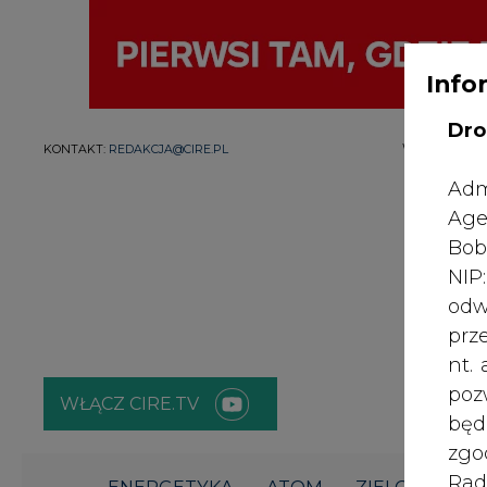
Info
Dro
WYDAWCA PO
KONTAKT:
REDAKCJA@CIRE.PL
Adm
Age
Bob
NI
odw
prz
nt.
poz
WŁĄCZ CIRE.TV
bę
zgo
Rad