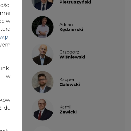
Pietruszyński
ości
nne
ziny
eciw
Adrian
tora
Kędzierski
w.pl
.
ku w
awem
ch z
Grzegorz
h II
Wiśniewski
nki
es w
Kacper
odzi
Galewski
ardy
 100
ików
Kamil
ź do
Zawicki
 lat
dług