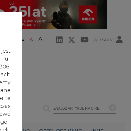
A
A
ZALOGUJ SIĘ
ŚĆ TEKSTU
A
jest
 ul.
306,
ach
żemy
dane
e te
czas
owe
go i
cele