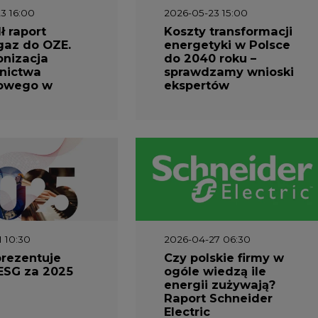
3 16:00
2026-05-23 15:00
 raport
Koszty transformacji
gaz do OZE.
energetyki w Polsce
nizacja
do 2040 roku –
nictwa
sprawdzamy wnioski
owego w
ekspertów
1 10:30
2026-04-27 06:30
prezentuje
Czy polskie firmy w
ESG za 2025
ogóle wiedzą ile
energii zużywają?
Raport Schneider
Electric