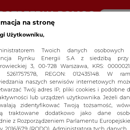
rmacja na stronę
gi Użytkowniku,
RTALU:
WIELKO
WYSOKI KONTRAST
inistratorem Twoich danych osobowych 
ncja Rynku Energii S.A z siedzibą przy
rowieckiej 3, 00-728 Warszawa, KRS: 0000021
P: 5261757578, REGON: 012435148. W ram
iedzania naszych serwisów internetowych mo
etwarzać Twój adres IP, pliki cookies i podobne 
 aktywności lub urządzeń użytkownika. Jeżeli dan
walają zidentyfikować Twoją tożsamość, wów
dą traktowane dodatkowo jako dane osob
dnie z Rozporządzeniem Parlamentu Europejskie
y 2016/679 (RODO). Administratora tych danych, 