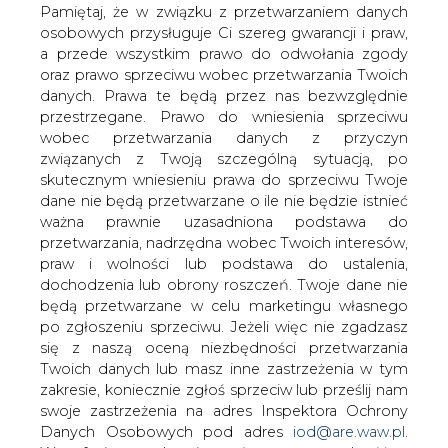
izraelską spółkę Solel Solar Systems i
danych. Prawa te będą przez nas bezwzględnie
zapowiedział, że do wiosny przyszłego
przestrzegane. Prawo do wniesienia sprzeciwu
wobec przetwarzania danych z przyczyn
roku fotowoltaiczny biznes koncernu
związanych z Twoją szczególną sytuacją, po
zostanie całkowicie zlikwidowany, co
skutecznym wniesieniu prawa do sprzeciwu Twoje
czeka również spółkę Solel.
dane nie będą przetwarzane o ile nie będzie istnieć
Gazeta przypomina, że Siemens kupił Solel Solar Systems
ważna prawnie uzasadniona podstawa do
w październiku 2009 roku za 418 mln dol. Pomimo, że
przetwarzania, nadrzędna wobec Twoich interesów,
firma ta brała udział w budowie Kramer Junction i
praw i wolności lub podstawa do ustalenia,
California SEGS, które powstały w latach 80. i 90.
dochodzenia lub obrony roszczeń. Twoje dane nie
ubiegłego stulecia, dla Siemensa jej zakup wygenerował
będą przetwarzane w celu marketingu własnego
miliard euro strat w działalności operacyjnej.
po zgłoszeniu sprzeciwu. Jeżeli więc nie zgadzasz
się z naszą oceną niezbędności przetwarzania
„Rzeczpospolita” zwraca uwagę, że kilka tygodni temu z
Twoich danych lub masz inne zastrzeżenia w tym
produkcji paneli PV zrezygnował Bosch ogłaszając stratę
zakresie, koniecznie zgłoś sprzeciw lub prześlij nam
na tej działalności w wysokości 2 mld euro.
swoje zastrzeżenia na adres Inspektora Ochrony
Danych Osobowych pod adres
iod@are.waw.pl
.
Zarówno Siemens, jak i Bosch twierdzą, że nie mogą
Wycofanie zgody nie wpływa na zgodność z
pokonać konkurencji firm z Chin oferujących elementy
prawem przetwarzania dokonanego przed jej
paneli solarnych po cenach dumpingowych – czytamy w
wycofaniem.
„Rzeczpospolitej”.