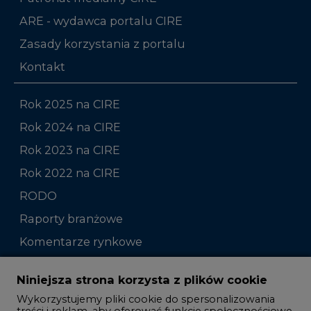
Kontakt
Rok 2025 na CIRE
Rok 2024 na CIRE
Rok 2023 na CIRE
Rok 2022 na CIRE
RODO
Raporty branżowe
Komentarze rynkowe
Zmiany kadrowe na rynku
Niniejsza strona korzysta z plików cookie
Wykorzystujemy pliki cookie do spersonalizowania
Studio CIRE
treści i reklam, aby oferować funkcje społecznościowe
i analizować ruch w naszej witrynie.
Rozmowy o energetyce
Informacje o tym, jak korzystasz z naszej witryny,
Gospodarka
udostępniamy partnerom społecznościowym,