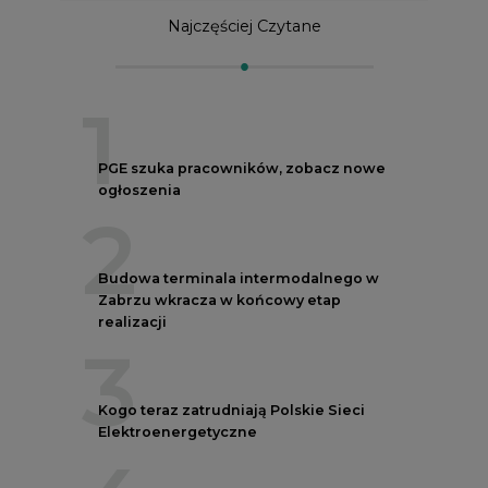
1
PGE szuka pracowników, zobacz nowe
ogłoszenia
2
Budowa terminala intermodalnego w
Zabrzu wkracza w końcowy etap
realizacji
3
Kogo teraz zatrudniają Polskie Sieci
Elektroenergetyczne
4
Do końca sierpnia trzeba złożyć wniosek
o bon ciepłowniczy