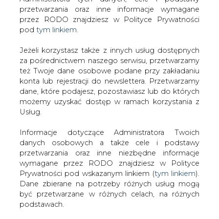
Strona główna
/
ZIELONA GOSPODARKA
/
Po Boschu
Jeżeli korzystasz także z innych usług dostępnych
Siemens żegna się z fotowoltaiką
za pośrednictwem naszego serwisu, przetwarzamy
też Twoje dane osobowe podane przy zakładaniu
2013-06-18 00:00
konta lub rejestracji do newslettera. Przetwarzamy
drukuj
dane, które podajesz, pozostawiasz lub do których
skomentuj
możemy uzyskać dostęp w ramach korzystania z
Usług.
udostępnij
:
Informacje dotyczące Administratora Twoich
danych osobowych a także cele i podstawy
Po Boschu Siemens żegna się z
przetwarzania oraz inne niezbędne informacje
fotowoltaiką
wymagane przez RODO znajdziesz w Polityce
Prywatności pod wskazanym linkiem (
tym linkiem
).
Dane zbierane na potrzeby różnych usług mogą
być przetwarzane w różnych celach, na różnych
podstawach.
Pamiętaj, że w związku z przetwarzaniem danych
Jak poinformowała
osobowych przysługuje Ci szereg gwarancji i praw,
&#8222;Rzeczpospolita&#8221;,
a przede wszystkim prawo do odwołania zgody
Siemens nie znalazł nabywcy na
oraz prawo sprzeciwu wobec przetwarzania Twoich