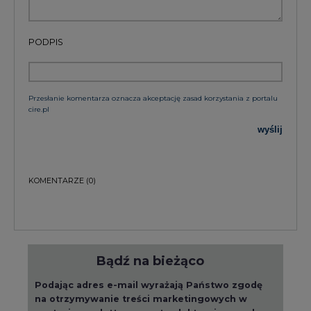
Przesłanie komentarza oznacza akceptację zasad korzystania z portalu
cire.pl
wyślij
KOMENTARZE
(0)
Bądź na bieżąco
Podając adres e-mail wyrażają Państwo zgodę
na otrzymywanie treści marketingowych w
postaci newslettera pocztą elektroniczną od
Agencji Rynku Energii S.A z siedzibą w
Warszawie.
ZAPISZ SIĘ DO NEWSLETTERA