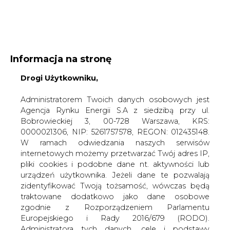
WYDAWCA PORTALU:
Informacja na stronę
A
A
A
Drogi Użytkowniku,
WIELKOŚĆ TEKSTU
WYSOKI KONTRAST
ZALOGUJ SIĘ
Administratorem Twoich danych osobowych jest
Agencja Rynku Energii S.A z siedzibą przy ul.
Bobrowieckiej 3, 00-728 Warszawa, KRS:
0000021306, NIP: 5261757578, REGON: 012435148.
W ramach odwiedzania naszych serwisów
internetowych możemy przetwarzać Twój adres IP,
pliki cookies i podobne dane nt. aktywności lub
urządzeń użytkownika. Jeżeli dane te pozwalają
zidentyfikować Twoją tożsamość, wówczas będą
traktowane dodatkowo jako dane osobowe
zgodnie z Rozporządzeniem Parlamentu
Europejskiego i Rady 2016/679 (RODO).
WŁĄCZ CIRE.TV
Administratora tych danych, cele i podstawy
przetwarzania oraz inne informacje wymagane
przez RODO znajdziesz w Polityce Prywatności
pod
tym linkiem.