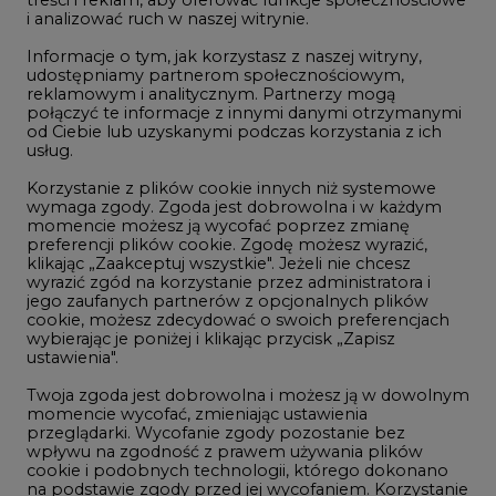
reklamowym i analitycznym. Partnerzy mogą
Geopolityka
połączyć te informacje z innymi danymi otrzymanymi
LTE450
od Ciebie lub uzyskanymi podczas korzystania z ich
usług.
Korzystanie z plików cookie innych niż systemowe
Innowacje i AI
wymaga zgody. Zgoda jest dobrowolna i w każdym
momencie możesz ją wycofać poprzez zmianę
Telekomunikacja i IT
preferencji plików cookie. Zgodę możesz wyrazić,
klikając „Zaakceptuj wszystkie". Jeżeli nie chcesz
Handel emisjami CO2
wyrazić zgód na korzystanie przez administratora i
Wodór
jego zaufanych partnerów z opcjonalnych plików
cookie, możesz zdecydować o swoich preferencjach
Górnictwo
wybierając je poniżej i klikając przycisk „Zapisz
ustawienia".
Zmiany klimatyczne
Twoja zgoda jest dobrowolna i możesz ją w dowolnym
momencie wycofać, zmieniając ustawienia
przeglądarki. Wycofanie zgody pozostanie bez
Atom
wpływu na zgodność z prawem używania plików
Fotowoltaika
cookie i podobnych technologii, którego dokonano
na podstawie zgody przed jej wycofaniem. Korzystanie
Offshore wind
z plików cookie ww. celach związane jest z
przetwarzaniem Twoich danych osobowych.
Magazyny energii
Równocześnie informujemy, że Administratorem
Zielone samorządy
Państwa danych jest Agencja Rynku Energii S.A., ul.