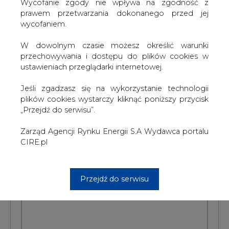
W dowolnym czasie możesz określić warunki
przechowywania i dostępu do plików cookies w
#
Energetyka
#
świat
ustawieniach przeglądarki internetowej.
Artykuł powstał bez wsparcia narzędzi sztucznej inteligencji.
Jeśli zgadzasz się na wykorzystanie technologii
Wydawca portalu CIRE zgadza się na włączenie publikacji do
plików cookies wystarczy kliknąć poniższy przycisk
szkoleń treningowych LLM.
„Przejdź do serwisu”.
Zarząd Agencji Rynku Energii S.A Wydawca portalu
CIRE.pl
KOMENTARZE
TREŚĆ KOMENTARZA
Przejdź do serwisu
PODPIS