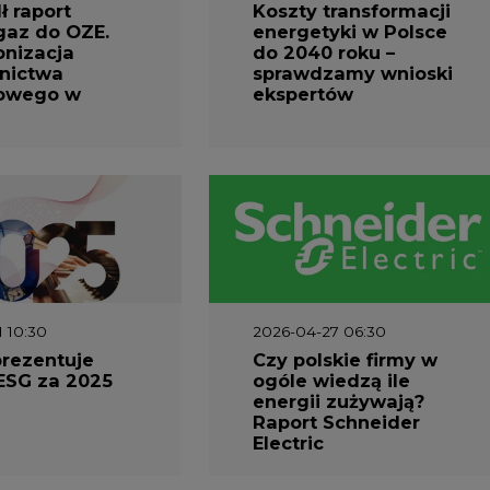
nizacja
do 2040 roku –
nictwa
sprawdzamy wnioski
owego w
ekspertów
1 10:30
2026-04-27 06:30
prezentuje
Czy polskie firmy w
ESG za 2025
ogóle wiedzą ile
energii zużywają?
Raport Schneider
Electric