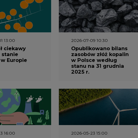
1 13:00
2026-07-09 10:30
ł ciekawy
Opublikowano bilans
 stanie
zasobów złóż kopalin
 w Europie
w Polsce według
stanu na 31 grudnia
2025 r.
3 16:00
2026-05-23 15:00
 raport
Koszty transformacji
gaz do OZE.
energetyki w Polsce