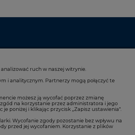
 analizować ruch w naszej witrynie.
ym i analitycznym. Partnerzy mogą połączyć te
i AI
Atom
kacja i IT
Fotowoltaika
mencie możesz ją wycofać poprzez zmianę
 zgód na korzystanie przez administratora i jego
isjami CO2
Offshore wind
 poniżej i klikając przycisk „Zapisz ustawienia".
Magazyny energii
arki. Wycofanie zgody pozostanie bez wpływu na
y przed jej wycofaniem. Korzystanie z plików
Zielone samorządy
imatyczne
Zielona gospodarka
rowiecka 3, 00-728 Warszawa.