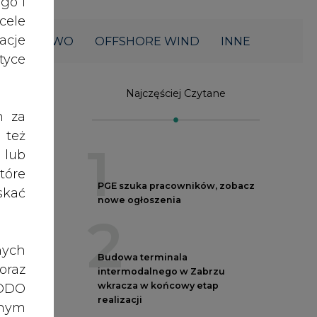
acje
ŁOWNICTWO
OFFSHORE WIND
INNE
yce
Najczęściej Czytane
h za
 też
1
 lub
tóre
PGE szuka pracowników, zobacz
skać
nowe ogłoszenia
2
nych
Budowa terminala
oraz
intermodalnego w Zabrzu
wkracza w końcowy etap
RODO
realizacji
anym
zeby