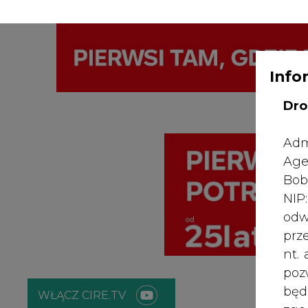
Info
WYDAWCA PO
KONTAKT:
REDAKCJA@CIRE.PL
Dro
Adm
Age
Bob
NI
odw
prz
nt.
poz
bę
WŁĄCZ CIRE.TV
zgo
Rad