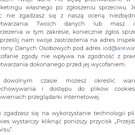
inteligencji. Wydawca portalu CIRE zgadza się na włącz
c nie zgadzasz się z naszą oceną niezbędn
publikacji do szkoleń treningowych LLM.
zetwarzania Twoich danych lub masz i
trzeżenia w tym zakresie, koniecznie zgłoś sprz
 prześlij nam swoje zastrzeżenia na adres Inspek
rony Danych Osobowych pod adres
iod@are.wa
ofanie zgody nie wpływa na zgodność z pr
PODPIS
etwarzania dokonanego przed jej wycofaniem.
dowolnym czasie możesz określić waru
Przesłanie komentarza oznacza akceptację zasad korzystania
echowywania i dostępu do plików cooki
z portalu cire.pl
awieniach przeglądarki internetowej.
wyślij
li zgadzasz się na wykorzystanie technologii pl
kies wystarczy kliknąć poniższy przycisk „Przejd
isu”.