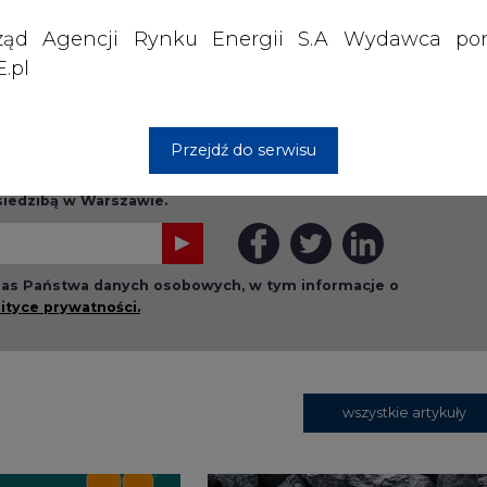
ząd Agencji Rynku Energii S.A Wydawca por
.pl
Przejdź do serwisu
rzymywanie treści marketingowych w postaci newslettera
 siedzibą w Warszawie.
 nas Państwa danych osobowych, w tym informacje o
lityce prywatności.
wszystkie artykuły