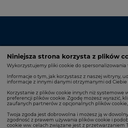
Niniejsza strona korzysta z plików c
Wykorzystujemy pliki cookie do spersonalizowania t
Informacje o tym, jak korzystasz z naszej witryny
informacje z innymi danymi otrzymanymi od Ciebie 
CIRE - kim jesteśmy
Rok 2025 na CIRE
Reklamuj się na CIRE
Rok 2024 na CIRE
Korzystanie z plików cookie innych niż systemow
preferencji plików cookie. Zgodę możesz wyrazić, kli
Patronat medialny CIRE
Rok 2023 na CIRE
zaufanych partnerów z opcjonalnych plików cookie, 
ARE - wydawca portalu CIRE
Rok 2022 na CIRE
Twoja zgoda jest dobrowolna i możesz ją w dowoln
zgodność z prawem używania plików cookie i podob
Zasady korzystania z portalu
RODO
cookie ww. celach związane jest z przetwarzaniem
Kontakt
Raporty branżowe
Równocześnie informujemy, że Administratorem Pań