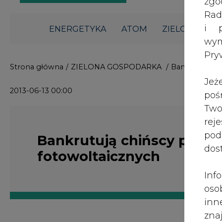
i p
ENERGETYKA
ATOM
ZIELONA GO
wy
Pry
Strona główna
/
ZIELONA GOSPODARKA
/
Bankrutują ch
Jeż
2013-06-13 00:00
poś
Two
rej
pod
Bankrutują chińscy produ
dos
fotowoltaicznych
Inf
oso
inn
zna
lin
Jak poinformował portal EBE, w wyn