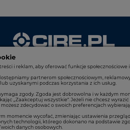
ookie
WYDAWCA PORTALU
reści i reklam, aby oferować funkcje społecznościowe i
, udostępniamy partnerom społecznościowym, reklamow
lub uzyskanymi podczas korzystania z ich usług.
Zmiany kadrowe na rynku
Innowacje 
Studio CIRE
Telekomuni
e wymaga zgody. Zgoda jest dobrowolna i w każdym mo
kając „Zaakceptuj wszystkie". Jeżeli nie chcesz wyrazić
Rozmowy o energetyce
Handel em
możesz zdecydować o swoich preferencjach wybierając je
Gospodarka
Wodór
ym momencie wycofać, zmieniając ustawienia przegląd
nych technologii, którego dokonano na podstawie zgod
Geopolityka
Górnictwo
 Twoich danych osobowych.
LTE450
Zmiany kl
stwa danych jest Agencja Rynku Energii S.A., ul. Bob