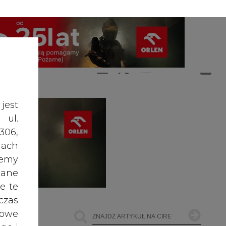
A
A
ZALOGUJ SIĘ
ŚĆ TEKSTU
A
jest
 ul.
306,
ach
żemy
dane
e te
czas
owe
go i
cele