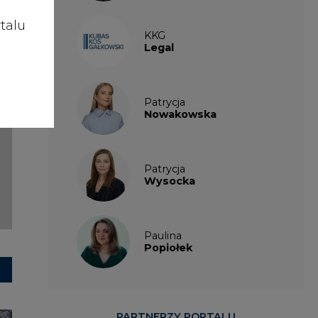
talu
KKG
Legal
Patrycja
Nowakowska
Patrycja
Wysocka
Paulina
Popiołek
PARTNERZY PORTALU