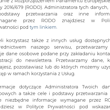
odstawy przetwarzania oraz inne inform
SPODARKA
ZMIANY KADROWE NA RYNKU
CIEP
magane przez RODO znajdziesz w Polit
watności pod
tym linkiem.
ińscy producenci ogniw fotowoltaicznych
eli korzystasz także z innych usług dostępnyc
drukuj
skomentuj
udostępnij
:
rednictwem naszego serwisu, przetwarzamy
je dane osobowe podane przy zakładaniu konta
estracji do newslettera. Przetwarzamy dane, k
ajesz, pozostawiasz lub do których możemy uzy
cenci ogniw
tęp w ramach korzystania z Usług.
ormacje dotyczące Administratora Twoich da
bowych a także cele i podstawy przetwarzania 
e niezbędne informacje wymagane przez 
jdziesz w Polityce Prywatności pod wskaz
kiem (
tym linkiem
). Dane zbierane na potr
iku nadpodaży, jaka wytworzyła się