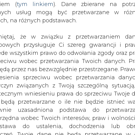
nych usług mogą być przetwarzane w róż
 UE z subsydiowania instalacji paneli
ach, na różnych podstawach.
zych chińskich firm produkująca ogn
ankructwa.
iętaj, że w związku z przetwarzaniem da
bowych przysługuje Ci szereg gwarancji i pra
er Holdings jest to kolejna chińska spółka z br
ede wszystkim prawo do odwołania zgody oraz p
zeciwu wobec przetwarzania Twoich danych. P
będą przez nas bezwzględnie przestrzegane. Praw
pektywa magazynów pełnych niesprzedanego to
esienia sprzeciwu wobec przetwarzania dany
yczyn związanych z Twoją szczególną sytuacją
tecznym wniesieniu prawa do sprzeciwu Twoje 
UE mają kłopoty z bankructwami firm w br
 będą przetwarzane o ile nie będzie istnieć w
awki za chińskie panele USA wprowadziły na nie
wnie uzasadniona podstawa do przetwarza
E ogłaszając stopniowe wprowadzanie ceł na chiń
rzędna wobec Twoich interesów, praw i wolności
pejska może negocjować jeszcze z Chinami, c
stawa do ustalenia, dochodzenia lub ob
zczeń. Twoje dane nie będą przetwarzane w 
ketingu własnego po zgłoszeniu sprzeciwu. Je
Artykuł powstał bez wsparcia narzędzi sztucznej