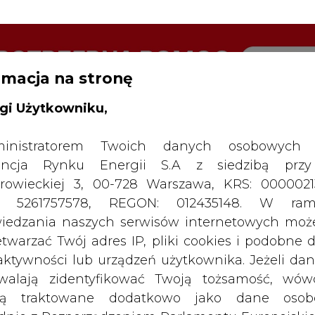
rmacja na stronę
RTALU:
WIELKO
WYSOKI KONTRAST
gi Użytkowniku,
inistratorem Twoich danych osobowych 
ncja Rynku Energii S.A z siedzibą przy
rowieckiej 3, 00-728 Warszawa, KRS: 0000021
P: 5261757578, REGON: 012435148. W ram
iedzania naszych serwisów internetowych mo
etwarzać Twój adres IP, pliki cookies i podobne 
 aktywności lub urządzeń użytkownika. Jeżeli dan
walają zidentyfikować Twoją tożsamość, wów
dą traktowane dodatkowo jako dane osob
dnie z Rozporządzeniem Parlamentu Europejskie
y 2016/679 (RODO). Administratora tych danych, 