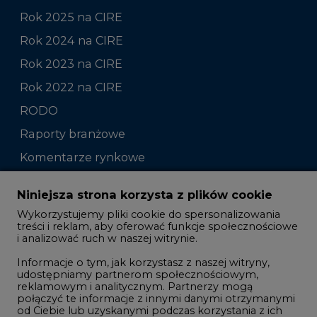
Rok 2025 na CIRE
Rok 2024 na CIRE
Rok 2023 na CIRE
Rok 2022 na CIRE
RODO
Raporty branżowe
Komentarze rynkowe
Zmiany kadrowe na rynku
Niniejsza strona korzysta z plików cookie
Wykorzystujemy pliki cookie do spersonalizowania
Studio CIRE
treści i reklam, aby oferować funkcje społecznościowe
i analizować ruch w naszej witrynie.
Rozmowy o energetyce
Informacje o tym, jak korzystasz z naszej witryny,
Gospodarka
udostępniamy partnerom społecznościowym,
reklamowym i analitycznym. Partnerzy mogą
Geopolityka
połączyć te informacje z innymi danymi otrzymanymi
LTE450
od Ciebie lub uzyskanymi podczas korzystania z ich