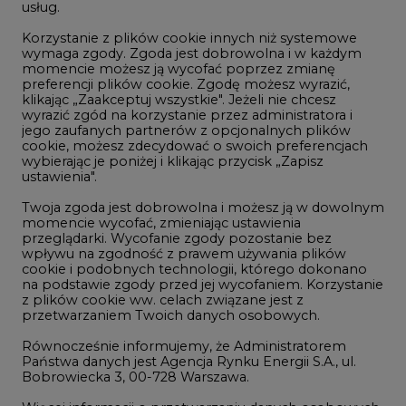
usług.
Korzystanie z plików cookie innych niż systemowe
Innowacje i AI
wymaga zgody. Zgoda jest dobrowolna i w każdym
momencie możesz ją wycofać poprzez zmianę
Telekomunikacja i IT
preferencji plików cookie. Zgodę możesz wyrazić,
klikając „Zaakceptuj wszystkie". Jeżeli nie chcesz
Handel emisjami CO2
wyrazić zgód na korzystanie przez administratora i
Wodór
jego zaufanych partnerów z opcjonalnych plików
cookie, możesz zdecydować o swoich preferencjach
Górnictwo
wybierając je poniżej i klikając przycisk „Zapisz
ustawienia".
Zmiany klimatyczne
Twoja zgoda jest dobrowolna i możesz ją w dowolnym
momencie wycofać, zmieniając ustawienia
przeglądarki. Wycofanie zgody pozostanie bez
Atom
wpływu na zgodność z prawem używania plików
Fotowoltaika
cookie i podobnych technologii, którego dokonano
na podstawie zgody przed jej wycofaniem. Korzystanie
Offshore wind
z plików cookie ww. celach związane jest z
przetwarzaniem Twoich danych osobowych.
Magazyny energii
Równocześnie informujemy, że Administratorem
Zielone samorządy
Państwa danych jest Agencja Rynku Energii S.A., ul.
Bobrowiecka 3, 00-728 Warszawa.
Zielona gospodarka