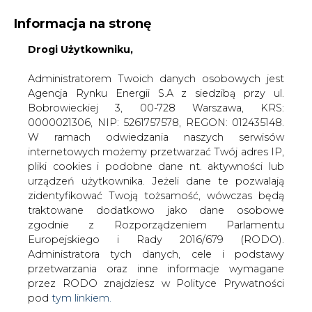
Informacja na stronę
Drogi Użytkowniku,
KONTAKT:
REDAKCJA@CIRE.PL
WYDAWCA PORTALU:
Administratorem Twoich danych osobowych jest
Agencja Rynku Energii S.A z siedzibą przy ul.
A
A
A
WIELKOŚĆ TEKSTU
WYSOKI KONTRAST
Bobrowieckiej 3, 00-728 Warszawa, KRS:
0000021306, NIP: 5261757578, REGON: 012435148.
ZALOGUJ SIĘ
W ramach odwiedzania naszych serwisów
internetowych możemy przetwarzać Twój adres IP,
pliki cookies i podobne dane nt. aktywności lub
urządzeń użytkownika. Jeżeli dane te pozwalają
zidentyfikować Twoją tożsamość, wówczas będą
traktowane dodatkowo jako dane osobowe
zgodnie z Rozporządzeniem Parlamentu
Europejskiego i Rady 2016/679 (RODO).
Administratora tych danych, cele i podstawy
przetwarzania oraz inne informacje wymagane
przez RODO znajdziesz w Polityce Prywatności
pod
tym linkiem.
WŁĄCZ CIRE.TV