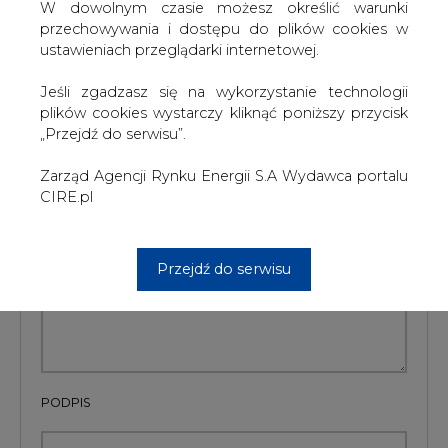
#
Energetyka
#
kraj
W dowolnym czasie możesz określić warunki
przechowywania i dostępu do plików cookies w
ustawieniach przeglądarki internetowej.
Artykuł powstał bez wsparcia narzędzi sztucznej inteligencji.
Wydawca portalu CIRE zgadza się na włączenie publikacji do
szkoleń treningowych LLM.
Jeśli zgadzasz się na wykorzystanie technologii
plików cookies wystarczy kliknąć poniższy przycisk
„Przejdź do serwisu”.
KOMENTARZE
Zarząd Agencji Rynku Energii S.A Wydawca portalu
CIRE.pl
TREŚĆ KOMENTARZA
Przejdź do serwisu
PODPIS