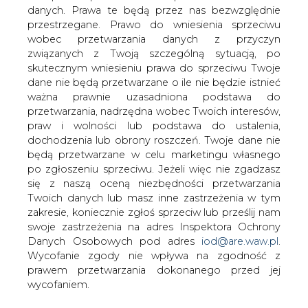
danych. Prawa te będą przez nas bezwzględnie
przestrzegane. Prawo do wniesienia sprzeciwu
Jak podał "Polska Dziennik Bałtycki",
wobec przetwarzania danych z przyczyn
mieszkańcy miejscowości Słosinko w
związanych z Twoją szczególną sytuacją, po
województwie pomorskim nie chcą
skutecznym wniesieniu prawa do sprzeciwu Twoje
siłowni wiatrowych w sąsiedztwie
dane nie będą przetwarzane o ile nie będzie istnieć
swoich domów.
ważna prawnie uzasadniona podstawa do
przetwarzania, nadrzędna wobec Twoich interesów,
Farma wiatrowa miła zostać wybudowana w odległości
praw i wolności lub podstawa do ustalenia,
pół kilometra od zabudowań, czemu kategorycznie
dochodzenia lub obrony roszczeń. Twoje dane nie
sprzeciwili się mieszkańcy wsi. Ich zdaniem wiatraki mogą
będą przetwarzane w celu marketingu własnego
mieć negatywny wpływ na otoczenie oraz zdrowie
po zgłoszeniu sprzeciwu. Jeżeli więc nie zgadzasz
pobliskich mieszkańców. Dodatkowe obawy wzbudziła
się z naszą oceną niezbędności przetwarzania
możliwość spadku cen gruntów.
Twoich danych lub masz inne zastrzeżenia w tym
zakresie, koniecznie zgłoś sprzeciw lub prześlij nam
Protest mieszkańców Słosinka był przyczyną podjęcia
swoje zastrzeżenia na adres Inspektora Ochrony
uchwały sołectwa, w której zapisano, że siłownie
Danych Osobowych pod adres
iod@are.waw.pl
.
wiatrowe mogą powstać nie bliżej niż 3 kilometry od
Wycofanie zgody nie wpływa na zgodność z
zabudowań, w wyniku czego inwestycja
prawem przetwarzania dokonanego przed jej
najprawdopodobniej nie dojdzie do skutku.
wycofaniem.