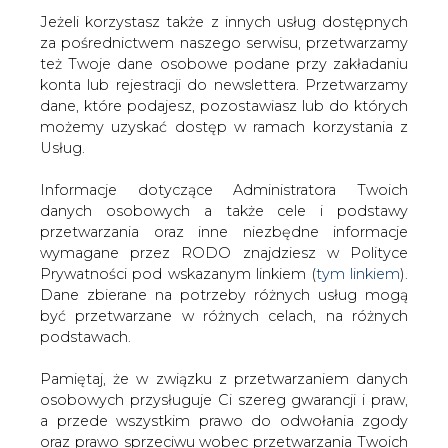
Jeżeli korzystasz także z innych usług dostępnych
za pośrednictwem naszego serwisu, przetwarzamy
też Twoje dane osobowe podane przy zakładaniu
konta lub rejestracji do newslettera. Przetwarzamy
Strona główna
/
ZIELONA GOSPODARKA
dane, które podajesz, pozostawiasz lub do których
/
Mieszkańcy Słosinka zablokowali budowę farmy
możemy uzyskać dostęp w ramach korzystania z
wiatrowej
Usług.
2013-04-18 00:00
Informacje dotyczące Administratora Twoich
drukuj
danych osobowych a także cele i podstawy
skomentuj
przetwarzania oraz inne niezbędne informacje
udostępnij
:
wymagane przez RODO znajdziesz w Polityce
Prywatności pod wskazanym linkiem (
tym linkiem
).
Dane zbierane na potrzeby różnych usług mogą
być przetwarzane w różnych celach, na różnych
Mieszkańcy Słosinka zablokowali
podstawach.
budowę farmy wiatrowej
Pamiętaj, że w związku z przetwarzaniem danych
osobowych przysługuje Ci szereg gwarancji i praw,
a przede wszystkim prawo do odwołania zgody
oraz prawo sprzeciwu wobec przetwarzania Twoich