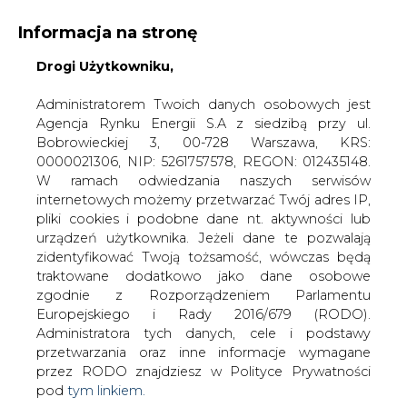
Informacja na stronę
Drogi Użytkowniku,
KONTAKT:
REDAKCJA@CIRE.PL
WYDAWCA PORTALU:
Administratorem Twoich danych osobowych jest
Agencja Rynku Energii S.A z siedzibą przy ul.
A
A
A
WIELKOŚĆ TEKSTU
WYSOKI KONTRAST
Bobrowieckiej 3, 00-728 Warszawa, KRS:
0000021306, NIP: 5261757578, REGON: 012435148.
ZALOGUJ SIĘ
W ramach odwiedzania naszych serwisów
internetowych możemy przetwarzać Twój adres IP,
pliki cookies i podobne dane nt. aktywności lub
urządzeń użytkownika. Jeżeli dane te pozwalają
zidentyfikować Twoją tożsamość, wówczas będą
traktowane dodatkowo jako dane osobowe
zgodnie z Rozporządzeniem Parlamentu
Europejskiego i Rady 2016/679 (RODO).
Administratora tych danych, cele i podstawy
przetwarzania oraz inne informacje wymagane
przez RODO znajdziesz w Polityce Prywatności
pod
tym linkiem.
WŁĄCZ CIRE.TV