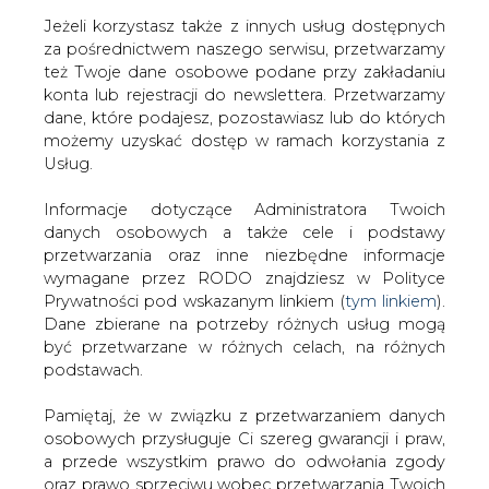
Jeżeli korzystasz także z innych usług dostępnych
za pośrednictwem naszego serwisu, przetwarzamy
też Twoje dane osobowe podane przy zakładaniu
konta lub rejestracji do newslettera. Przetwarzamy
Strona główna
/
ZIELONA GOSPODARKA
/
Energia
dane, które podajesz, pozostawiasz lub do których
Wierzchosławice rozbuduje elektrownię PV
możemy uzyskać dostęp w ramach korzystania z
Usług.
2012-12-05 00:00
drukuj
Informacje dotyczące Administratora Twoich
skomentuj
danych osobowych a także cele i podstawy
udostępnij
:
przetwarzania oraz inne niezbędne informacje
wymagane przez RODO znajdziesz w Polityce
Prywatności pod wskazanym linkiem (
tym linkiem
).
Dane zbierane na potrzeby różnych usług mogą
być przetwarzane w różnych celach, na różnych
podstawach.
Pamiętaj, że w związku z przetwarzaniem danych
osobowych przysługuje Ci szereg gwarancji i praw,
a przede wszystkim prawo do odwołania zgody
oraz prawo sprzeciwu wobec przetwarzania Twoich