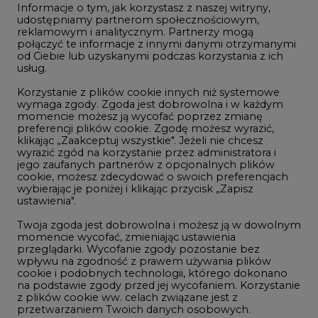
Informacje o tym, jak korzystasz z naszej witryny,
Gospodarka
udostępniamy partnerom społecznościowym,
reklamowym i analitycznym. Partnerzy mogą
Geopolityka
połączyć te informacje z innymi danymi otrzymanymi
LTE450
od Ciebie lub uzyskanymi podczas korzystania z ich
usług.
Korzystanie z plików cookie innych niż systemowe
Innowacje i AI
wymaga zgody. Zgoda jest dobrowolna i w każdym
momencie możesz ją wycofać poprzez zmianę
Telekomunikacja i IT
preferencji plików cookie. Zgodę możesz wyrazić,
klikając „Zaakceptuj wszystkie". Jeżeli nie chcesz
Handel emisjami CO2
wyrazić zgód na korzystanie przez administratora i
Wodór
jego zaufanych partnerów z opcjonalnych plików
cookie, możesz zdecydować o swoich preferencjach
Górnictwo
wybierając je poniżej i klikając przycisk „Zapisz
ustawienia".
Zmiany klimatyczne
Twoja zgoda jest dobrowolna i możesz ją w dowolnym
momencie wycofać, zmieniając ustawienia
przeglądarki. Wycofanie zgody pozostanie bez
Atom
wpływu na zgodność z prawem używania plików
Fotowoltaika
cookie i podobnych technologii, którego dokonano
na podstawie zgody przed jej wycofaniem. Korzystanie
Offshore wind
z plików cookie ww. celach związane jest z
przetwarzaniem Twoich danych osobowych.