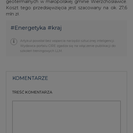
geotermalnych w małopolskiej gminie Wierzchosławice.
Koszt tego przedsięwzięcia jest szacowany na ok. 27,6
mln zł.
#
Energetyka
#
kraj
Artykuł powstał bez wsparcia narzędzi sztucznej inteligencji.
Wydawca portalu CIRE zgadza się na włączenie publikacji do
szkoleń treningowych LLM.
KOMENTARZE
TREŚĆ KOMENTARZA