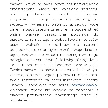
danych. Prawa te będą przez nas bezwzględnie
przestrzegane. Prawo do wniesienia sprzeciwu
Energia Wierzchosławice
rozbuduje elektrownię PV
wobec przetwarzania danych z przyczyn
związanych z Twoją szczególną sytuacją, po
skutecznym wniesieniu prawa do sprzeciwu Twoje
dane nie będą przetwarzane o ile nie będzie istnieć
ważna prawnie uzasadniona podstawa do
przetwarzania, nadrzędna wobec Twoich interesów,
praw i wolności lub podstawa do ustalenia,
Elektrownia PV w Wierzchosławicach
dochodzenia lub obrony roszczeń. Twoje dane nie
zostanie rozbudowana do pierwotnie
będą przetwarzane w celu marketingu własnego
planowanej mocy 1,8 MW zapowiada w
po zgłoszeniu sprzeciwu. Jeżeli więc nie zgadzasz
się z naszą oceną niezbędności przetwarzania
"Gazecie Krakowskiej" Marcin Wasa,
Twoich danych lub masz inne zastrzeżenia w tym
prezes spółki Energii Wierzchosławice.
zakresie, koniecznie zgłoś sprzeciw lub prześlij nam
Spółka ma w planie również budowę
swoje zastrzeżenia na adres Inspektora Ochrony
kolejnych tego typu instalacji jak też
Danych Osobowych pod adres
iod@are.waw.pl
.
inwestycje w pozyskiwanie energii
Wycofanie zgody nie wpływa na zgodność z
geotermalnej.
prawem przetwarzania dokonanego przed jej
wycofaniem.
We wrześniu ubiegłego roku spółka Energia
Wierzchosławice zakończyła realizację pierwszego etapu