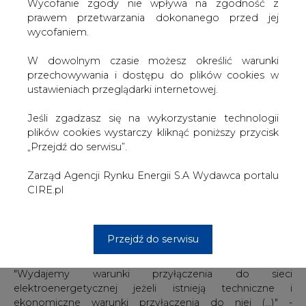
budować farmę fotowoltaiczną o mocy 1,4 MW - napisał
W dowolnym czasie możesz określić warunki
Kurier Lubelski.
przechowywania i dostępu do plików cookies w
ustawieniach przeglądarki internetowej.
- Prowadzimy rozmowy z PGE i mam nadzieję, że uda
nam się je otrzymać. Ale muszę przyznać, że jeśli nadal
Jeśli zgadzasz się na wykorzystanie technologii
będzie tak, że PGE będzie się posługiwała tabelkami, z
plików cookies wystarczy kliknąć poniższy przycisk
których wynika, że na wielu obszarach nie ma mocy
„Przejdź do serwisu”.
przyłączeniowej, to nie ma szans na rozwój energii
odnawialnej - irytuje się wójt Wisznic Piotr Dragan w
Zarząd Agencji Rynku Energii S.A Wydawca portalu
rozmowie z gazetą.
CIRE.pl
PGE Dystrybucja pytana o problemy z przyłączeniami
podkreśla, że jej działania dyktują przepisy i możliwości
Przejdź do serwisu
techniczne.
"Wydajemy warunki przyłączenia do sieci
elektroenergetycznej jeżeli istnieją techniczne i
ekonomiczne warunki przyłączenia do niej (...)" -
odpowiedział dziennikowi Dorota Gajewska, rzeczniczka
PGE Dystrybucja.