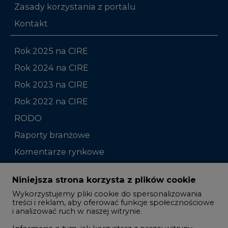
Rok 2025 na CIRE
Rok 2024 na CIRE
Rok 2023 na CIRE
Rok 2022 na CIRE
RODO
Raporty branżowe
Komentarze rynkowe
Zmiany kadrowe na rynku
Niniejsza strona korzysta z plików cookie
Wykorzystujemy pliki cookie do spersonalizowania
Studio CIRE
treści i reklam, aby oferować funkcje społecznościowe
i analizować ruch w naszej witrynie.
Rozmowy o energetyce
Informacje o tym, jak korzystasz z naszej witryny,
Gospodarka
udostępniamy partnerom społecznościowym,
reklamowym i analitycznym. Partnerzy mogą
Geopolityka
połączyć te informacje z innymi danymi otrzymanymi
LTE450
od Ciebie lub uzyskanymi podczas korzystania z ich