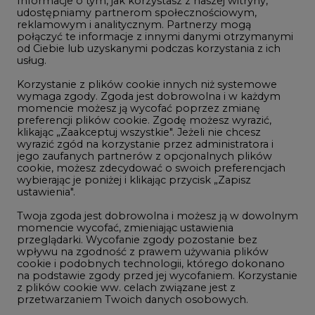
usług.
Korzystanie z plików cookie innych niż systemowe
Innowacje i AI
wymaga zgody. Zgoda jest dobrowolna i w każdym
momencie możesz ją wycofać poprzez zmianę
Telekomunikacja i IT
preferencji plików cookie. Zgodę możesz wyrazić,
klikając „Zaakceptuj wszystkie". Jeżeli nie chcesz
Handel emisjami CO2
wyrazić zgód na korzystanie przez administratora i
Wodór
jego zaufanych partnerów z opcjonalnych plików
cookie, możesz zdecydować o swoich preferencjach
Górnictwo
wybierając je poniżej i klikając przycisk „Zapisz
ustawienia".
Zmiany klimatyczne
Twoja zgoda jest dobrowolna i możesz ją w dowolnym
momencie wycofać, zmieniając ustawienia
przeglądarki. Wycofanie zgody pozostanie bez
Atom
wpływu na zgodność z prawem używania plików
Fotowoltaika
cookie i podobnych technologii, którego dokonano
na podstawie zgody przed jej wycofaniem. Korzystanie
Offshore wind
z plików cookie ww. celach związane jest z
przetwarzaniem Twoich danych osobowych.
Magazyny energii
Równocześnie informujemy, że Administratorem
Zielone samorządy
Państwa danych jest Agencja Rynku Energii S.A., ul.
Bobrowiecka 3, 00-728 Warszawa.
Zielona gospodarka
Więcej informacji o przetwarzaniu danych osobowych