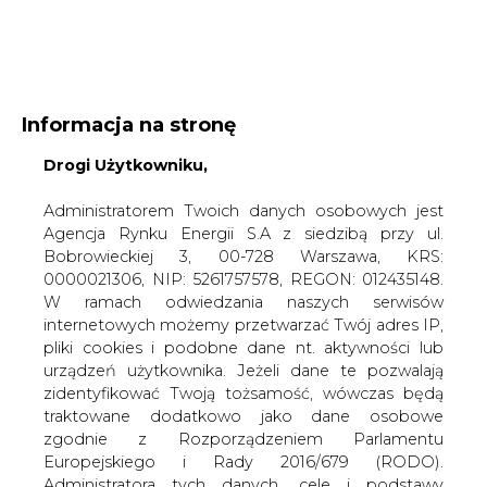
WYDAWCA PORTALU:
Informacja na stronę
A
A
A
WIELKOŚĆ TEKSTU
Drogi Użytkowniku,
WYSOKI KONTRAST
ZALOGUJ SIĘ
Administratorem Twoich danych osobowych jest
Agencja Rynku Energii S.A z siedzibą przy ul.
Bobrowieckiej 3, 00-728 Warszawa, KRS:
0000021306, NIP: 5261757578, REGON: 012435148.
W ramach odwiedzania naszych serwisów
internetowych możemy przetwarzać Twój adres IP,
pliki cookies i podobne dane nt. aktywności lub
urządzeń użytkownika. Jeżeli dane te pozwalają
zidentyfikować Twoją tożsamość, wówczas będą
traktowane dodatkowo jako dane osobowe
zgodnie z Rozporządzeniem Parlamentu
Europejskiego i Rady 2016/679 (RODO).
WŁĄCZ CIRE.TV
Administratora tych danych, cele i podstawy
przetwarzania oraz inne informacje wymagane
przez RODO znajdziesz w Polityce Prywatności
pod
tym linkiem.