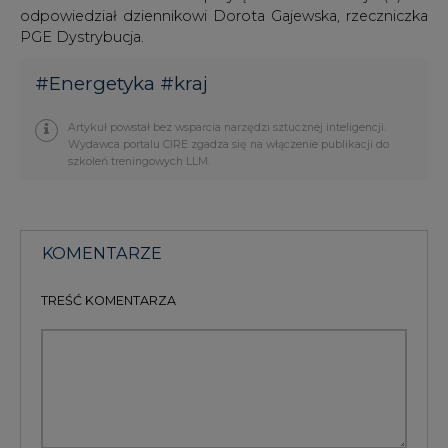
#
Energetyka
#
kraj
Artykuł powstał bez wsparcia narzędzi sztucznej inteligencji.
Wydawca portalu CIRE zgadza się na włączenie publikacji do
szkoleń treningowych LLM.
KOMENTARZE
TREŚĆ KOMENTARZA
PODPIS