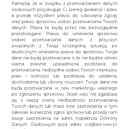
elektroenergetycznej, albowiem PGE
danych. Prawa te będą przez nas bezwzględnie
Dystrybucja odmawia wydania dla nich
przestrzegane. Prawo do wniesienia sprzeciwu
warunków przyłączenia - napisała
wobec przetwarzania danych z przyczyn
związanych z Twoją szczególną sytuacją, po
Polska Kurier Lubelski.
skutecznym wniesieniu prawa do sprzeciwu Twoje
Problem dotyczy m.in. budowy 11 wiatraków o mocy 27
dane nie będą przetwarzane o ile nie będzie istnieć
MW w Poniatowej. Mimo, że miasto zmieniło plan
ważna prawnie uzasadniona podstawa do
zagospodarowania przestrzennego, żeby umożliwić
przetwarzania, nadrzędna wobec Twoich interesów,
inwestorowi ich wybudowanie, PGE Dystrybucja
praw i wolności lub podstawa do ustalenia,
odmówiła wydania warunków przyłączenia do sieci
dochodzenia lub obrony roszczeń. Twoje dane nie
tłumacząc, że dostępność mocy przyłączeniowej na tym
będą przetwarzane w celu marketingu własnego
terenie wynosi zero - podała gazeta.
po zgłoszeniu sprzeciwu. Jeżeli więc nie zgadzasz
się z naszą oceną niezbędności przetwarzania
- To jakaś paranoja. Do 2020 r. w Polsce 15 proc. energii
Twoich danych lub masz inne zastrzeżenia w tym
ma pochodzić ze źródeł odnawialnych. Jak to
zakresie, koniecznie zgłoś sprzeciw lub prześlij nam
osiągniemy, skoro PGE blokuje dostęp do sieci? -
swoje zastrzeżenia na adres Inspektora Ochrony
zastanawia się burmistrz Lilla Stefanek w rozmowie z
Danych Osobowych pod adres
iod@are.waw.pl
.
dziennikiem.
Wycofanie zgody nie wpływa na zgodność z
prawem przetwarzania dokonanego przed jej
Problemy z przyłączeniem do sieci ma również spółka
wycofaniem.
Energia Dolina Zielawy, która zamierza w Wisznicach