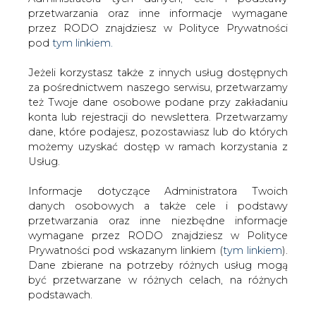
Strona główna
/
ZIELONA GOSPODARKA
/
Problemy
Jeżeli korzystasz także z innych usług dostępnych
z rozwojem energii odnawialnej na Lubelszczyźnie
za pośrednictwem naszego serwisu, przetwarzamy
też Twoje dane osobowe podane przy zakładaniu
2012-11-16 00:00
konta lub rejestracji do newslettera. Przetwarzamy
drukuj
dane, które podajesz, pozostawiasz lub do których
skomentuj
możemy uzyskać dostęp w ramach korzystania z
udostępnij
:
Usług.
Informacje dotyczące Administratora Twoich
danych osobowych a także cele i podstawy
Problemy z rozwojem energii
przetwarzania oraz inne niezbędne informacje
odnawialnej na Lubelszczyźnie
wymagane przez RODO znajdziesz w Polityce
Prywatności pod wskazanym linkiem (
tym linkiem
).
Dane zbierane na potrzeby różnych usług mogą
być przetwarzane w różnych celach, na różnych
podstawach.
Pamiętaj, że w związku z przetwarzaniem danych
Niektóre zielone instalacje na
osobowych przysługuje Ci szereg gwarancji i praw,
Lubelszczyźnie mają problemy z
a przede wszystkim prawo do odwołania zgody
włączeniem nowych inwestycji do sieci
oraz prawo sprzeciwu wobec przetwarzania Twoich