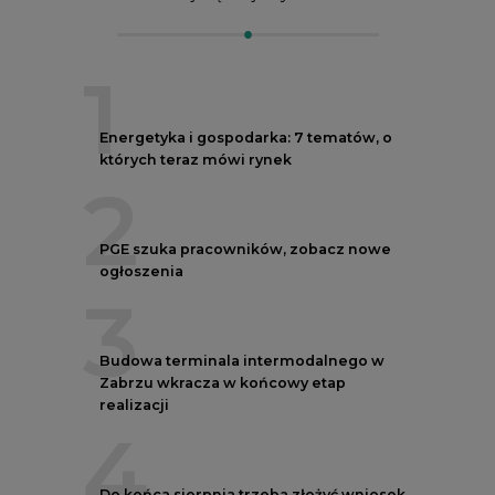
1
Energetyka i gospodarka: 7 tematów, o
których teraz mówi rynek
2
PGE szuka pracowników, zobacz nowe
ogłoszenia
3
Budowa terminala intermodalnego w
Zabrzu wkracza w końcowy etap
realizacji
4
Do końca sierpnia trzeba złożyć wniosek
o bon ciepłowniczy