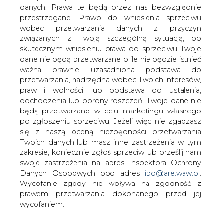
danych. Prawa te będą przez nas bezwzględnie
przestrzegane. Prawo do wniesienia sprzeciwu
wobec przetwarzania danych z przyczyn
Ministerstwo Transportu, Budownictwa
związanych z Twoją szczególną sytuacją, po
i Gospodarki Morskiej ma zacząć od
skutecznym wniesieniu prawa do sprzeciwu Twoje
dzisiaj wydawanie decyzji
dane nie będą przetwarzane o ile nie będzie istnieć
lokalizacyjnych dla inwestycji budowy
ważna prawnie uzasadniona podstawa do
sztucznych wysp dla morskich farm
przetwarzania, nadrzędna wobec Twoich interesów,
wiatrowych &#8211; podaje
praw i wolności lub podstawa do ustalenia,
&#8222;Rzeczpospolita&#8221;.
dochodzenia lub obrony roszczeń. Twoje dane nie
będą przetwarzane w celu marketingu własnego
Według relacji dziennika do resortu trafiły wnioski
po zgłoszeniu sprzeciwu. Jeżeli więc nie zgadzasz
dotyczące 59 projektów morskich farm wiatrowych, a
się z naszą oceną niezbędności przetwarzania
pierwsze dwie decyzje może otrzymać Kulczyk
Twoich danych lub masz inne zastrzeżenia w tym
Investments, choć jak zwraca uwagę gazeta firma złożyła
zakresie, koniecznie zgłoś sprzeciw lub prześlij nam
w ministerstwie cztery wnioski. Kolejne trzy na początku
swoje zastrzeżenia na adres Inspektora Ochrony
kwietnia ma otrzymać Polska Grupa Energetyczna.
Danych Osobowych pod adres
iod@are.waw.pl
.
Wycofanie zgody nie wpływa na zgodność z
„Rzeczpospolita” podkreśla również, że choć
prawem przetwarzania dokonanego przed jej
ministerstwo zapewnia, iż wszystkie decyzje będą
wycofaniem.
wydane z zachowaniem terminów przewidzianych w
kodeksie postępowania administracyjnego, to biorąc