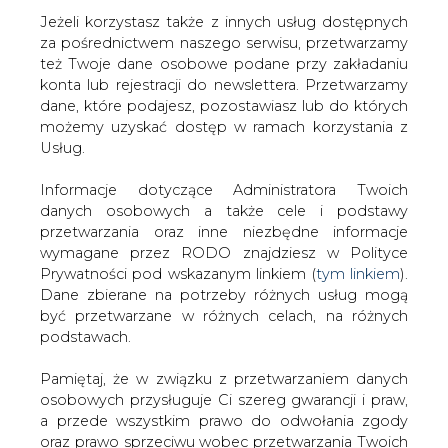
Jeżeli korzystasz także z innych usług dostępnych
za pośrednictwem naszego serwisu, przetwarzamy
też Twoje dane osobowe podane przy zakładaniu
konta lub rejestracji do newslettera. Przetwarzamy
Strona główna
/
ZIELONA GOSPODARKA
/
Dzisiaj
dane, które podajesz, pozostawiasz lub do których
pierwsze decyzje lokalizacyjne dla morskich farm
możemy uzyskać dostęp w ramach korzystania z
wiatrowych
Usług.
2012-03-30 00:00
Informacje dotyczące Administratora Twoich
drukuj
danych osobowych a także cele i podstawy
skomentuj
przetwarzania oraz inne niezbędne informacje
udostępnij
:
wymagane przez RODO znajdziesz w Polityce
Prywatności pod wskazanym linkiem (
tym linkiem
).
Dane zbierane na potrzeby różnych usług mogą
być przetwarzane w różnych celach, na różnych
Dzisiaj pierwsze decyzje
podstawach.
lokalizacyjne dla morskich farm
wiatrowych
Pamiętaj, że w związku z przetwarzaniem danych
osobowych przysługuje Ci szereg gwarancji i praw,
a przede wszystkim prawo do odwołania zgody
oraz prawo sprzeciwu wobec przetwarzania Twoich