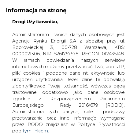
Informacja na stronę
Drogi Użytkowniku,
KONTAKT:
REDAKCJA@CIRE.PL
WYDAWCA PORTALU:
Administratorem Twoich danych osobowych jest
Agencja Rynku Energii S.A z siedzibą przy ul.
A
A
A
WIELKOŚĆ TEKSTU
WYSOKI KONTRAST
Bobrowieckiej 3, 00-728 Warszawa, KRS:
0000021306, NIP: 5261757578, REGON: 012435148.
ZALOGUJ SIĘ
W ramach odwiedzania naszych serwisów
internetowych możemy przetwarzać Twój adres IP,
pliki cookies i podobne dane nt. aktywności lub
urządzeń użytkownika. Jeżeli dane te pozwalają
zidentyfikować Twoją tożsamość, wówczas będą
traktowane dodatkowo jako dane osobowe
zgodnie z Rozporządzeniem Parlamentu
Europejskiego i Rady 2016/679 (RODO).
Administratora tych danych, cele i podstawy
przetwarzania oraz inne informacje wymagane
przez RODO znajdziesz w Polityce Prywatności
pod
tym linkiem.
WŁĄCZ CIRE.TV