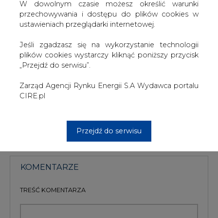
W dowolnym czasie możesz określić warunki
pod uwagę, że pierwsze wnioski wpłynęły do
przechowywania i dostępu do plików cookies w
ministerstwa w sierpniu 2011 r., opóźnienie sięga już trzech
ustawieniach przeglądarki internetowej.
miesięcy. Jednak resort wyjaśnia, że wnioski wymagały
uzupełnień formalnych a dodatkowe przedłużenie
Jeśli zgadzasz się na wykorzystanie technologii
terminu ich rozpatrywania z 28 lutego na koniec marca
plików cookies wystarczy kliknąć poniższy przycisk
spowodowane było konsultacjami międzyresortowymi.
„Przejdź do serwisu”.
#
Energetyka
#
kraj
Zarząd Agencji Rynku Energii S.A Wydawca portalu
CIRE.pl
Artykuł powstał bez wsparcia narzędzi sztucznej inteligencji.
Wydawca portalu CIRE zgadza się na włączenie publikacji do
szkoleń treningowych LLM.
Przejdź do serwisu
KOMENTARZE
TREŚĆ KOMENTARZA