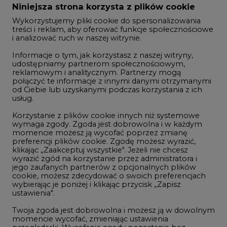
Zmiany kadrowe na rynku
Niniejsza strona korzysta z plików cookie
Wykorzystujemy pliki cookie do spersonalizowania
Studio CIRE
treści i reklam, aby oferować funkcje społecznościowe
i analizować ruch w naszej witrynie.
Rozmowy o energetyce
Informacje o tym, jak korzystasz z naszej witryny,
Gospodarka
udostępniamy partnerom społecznościowym,
reklamowym i analitycznym. Partnerzy mogą
Geopolityka
połączyć te informacje z innymi danymi otrzymanymi
LTE450
od Ciebie lub uzyskanymi podczas korzystania z ich
usług.
Korzystanie z plików cookie innych niż systemowe
Innowacje i AI
wymaga zgody. Zgoda jest dobrowolna i w każdym
momencie możesz ją wycofać poprzez zmianę
Telekomunikacja i IT
preferencji plików cookie. Zgodę możesz wyrazić,
klikając „Zaakceptuj wszystkie". Jeżeli nie chcesz
Handel emisjami CO2
wyrazić zgód na korzystanie przez administratora i
Wodór
jego zaufanych partnerów z opcjonalnych plików
cookie, możesz zdecydować o swoich preferencjach
Górnictwo
wybierając je poniżej i klikając przycisk „Zapisz
ustawienia".
Zmiany klimatyczne
Twoja zgoda jest dobrowolna i możesz ją w dowolnym
momencie wycofać, zmieniając ustawienia