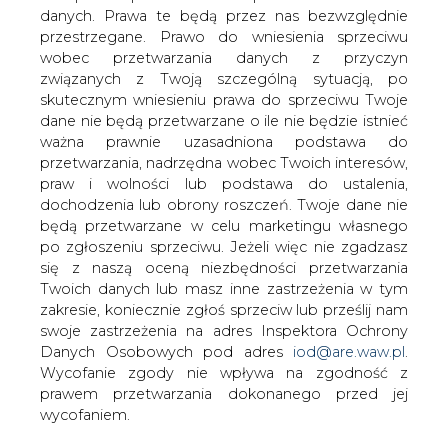
danych. Prawa te będą przez nas bezwzględnie
przestrzegane. Prawo do wniesienia sprzeciwu
wobec przetwarzania danych z przyczyn
Chińska spółka z branży &#8211; LDK
związanych z Twoją szczególną sytuacją, po
Solar &#8211; ogłosiła, że planuje
skutecznym wniesieniu prawa do sprzeciwu Twoje
przejąć niemiecką firmę Sunways.
dane nie będą przetwarzane o ile nie będzie istnieć
Nadzieje inwestorów na rok
ważna prawnie uzasadniona podstawa do
konsolidacji niemieckiego sektora
przetwarzania, nadrzędna wobec Twoich interesów,
słonecznego wzrosły. O sprawie
praw i wolności lub podstawa do ustalenia,
informuje Financial Times.
dochodzenia lub obrony roszczeń. Twoje dane nie
będą przetwarzane w celu marketingu własnego
Firmy ogłosiły, że połączenie obu podmiotów wniesie do
po zgłoszeniu sprzeciwu. Jeżeli więc nie zgadzasz
współpracy niemiecką wysoką technologię z jednej
się z naszą oceną niezbędności przetwarzania
strony i chińską przewagę niskich kosztów produkcji z
Twoich danych lub masz inne zastrzeżenia w tym
drugiej. Eksperci ankietowani przez Financial Times
zakresie, koniecznie zgłoś sprzeciw lub prześlij nam
podkreślają jednak, że ta druga opcja jest mniej realna na
swoje zastrzeżenia na adres Inspektora Ochrony
niemieckim rynku energii słonecznej.
Danych Osobowych pod adres
iod@are.waw.pl
.
Wycofanie zgody nie wpływa na zgodność z
Ów sektor w RFN, dotychczas dobrze prosperujący
prawem przetwarzania dokonanego przed jej
dzięki subsydiom, obecnie przechodzi kryzys poprzez
wycofaniem.
ich obcięcie, globalną nadprodukcję energii i tanią
konkurencję z Państwa Środka. Niemieckie firmy solarne