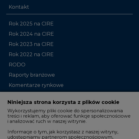
Kontakt
Rok 2025 na CIRE
Rok 2024 na CIRE
Rok 2023 na CIRE
Rok 2022 na CIRE
RODO
Raporty branżowe
Komentarze rynkowe
Zmiany kadrowe na rynku
Niniejsza strona korzysta z plików cookie
Wykorzystujemy pliki cookie do spersonalizowania
Studio CIRE
treści i reklam, aby oferować funkcje społecznościowe
i analizować ruch w naszej witrynie.
Rozmowy o energetyce
Informacje o tym, jak korzystasz z naszej witryny,
Gospodarka
udostępniamy partnerom społecznościowym,