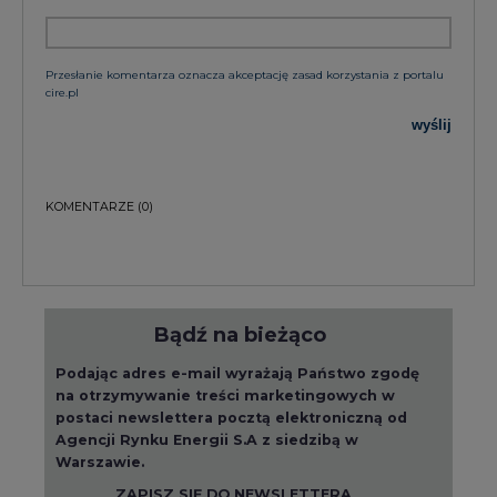
Przesłanie komentarza oznacza akceptację zasad korzystania z portalu
cire.pl
wyślij
KOMENTARZE
(0)
Bądź na bieżąco
Podając adres e-mail wyrażają Państwo zgodę
na otrzymywanie treści marketingowych w
postaci newslettera pocztą elektroniczną od
Agencji Rynku Energii S.A z siedzibą w
Warszawie.
ZAPISZ SIĘ DO NEWSLETTERA