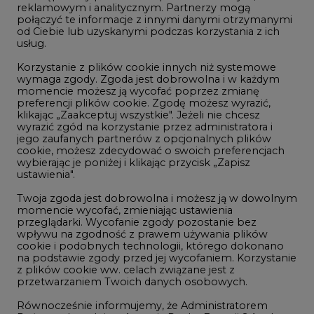
reklamowym i analitycznym. Partnerzy mogą
Geopolityka
połączyć te informacje z innymi danymi otrzymanymi
LTE450
od Ciebie lub uzyskanymi podczas korzystania z ich
usług.
Korzystanie z plików cookie innych niż systemowe
Innowacje i AI
wymaga zgody. Zgoda jest dobrowolna i w każdym
momencie możesz ją wycofać poprzez zmianę
Telekomunikacja i IT
preferencji plików cookie. Zgodę możesz wyrazić,
klikając „Zaakceptuj wszystkie". Jeżeli nie chcesz
Handel emisjami CO2
wyrazić zgód na korzystanie przez administratora i
Wodór
jego zaufanych partnerów z opcjonalnych plików
cookie, możesz zdecydować o swoich preferencjach
Górnictwo
wybierając je poniżej i klikając przycisk „Zapisz
ustawienia".
Zmiany klimatyczne
Twoja zgoda jest dobrowolna i możesz ją w dowolnym
momencie wycofać, zmieniając ustawienia
przeglądarki. Wycofanie zgody pozostanie bez
Atom
wpływu na zgodność z prawem używania plików
Fotowoltaika
cookie i podobnych technologii, którego dokonano
na podstawie zgody przed jej wycofaniem. Korzystanie
Offshore wind
z plików cookie ww. celach związane jest z
przetwarzaniem Twoich danych osobowych.
Magazyny energii
Równocześnie informujemy, że Administratorem