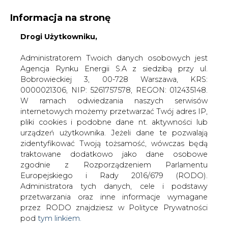
Informacja na stronę
Drogi Użytkowniku,
KONTAKT:
REDAKCJA@CIRE.PL
WYDAWCA PORTALU:
Administratorem Twoich danych osobowych jest
Agencja Rynku Energii S.A z siedzibą przy ul.
A
A
A
WIELKOŚĆ TEKSTU
WYSOKI KONTRAST
Bobrowieckiej 3, 00-728 Warszawa, KRS:
0000021306, NIP: 5261757578, REGON: 012435148.
ZALOGUJ SIĘ
W ramach odwiedzania naszych serwisów
internetowych możemy przetwarzać Twój adres IP,
pliki cookies i podobne dane nt. aktywności lub
urządzeń użytkownika. Jeżeli dane te pozwalają
zidentyfikować Twoją tożsamość, wówczas będą
traktowane dodatkowo jako dane osobowe
zgodnie z Rozporządzeniem Parlamentu
Europejskiego i Rady 2016/679 (RODO).
Administratora tych danych, cele i podstawy
przetwarzania oraz inne informacje wymagane
przez RODO znajdziesz w Polityce Prywatności
pod
tym linkiem.
WŁĄCZ CIRE.TV