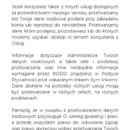
Jeżeli korzystasz także z innych usług dostępnych
za pośrednictwem naszego serwisu, przetwarzamy
też Twoje dane osobowe podane przy zakładaniu
konta lub rejestracji do newslettera. Przetwarzamy
Strona główna
/
ZIELONA GOSPODARKA
/
Chińczycy
dane, które podajesz, pozostawiasz lub do których
chcą kupić niemiecką firmę z branży energetyki
możemy uzyskać dostęp w ramach korzystania z
słonecznej
Usług.
2012-01-03 00:00
Informacje dotyczące Administratora Twoich
drukuj
danych osobowych a także cele i podstawy
skomentuj
przetwarzania oraz inne niezbędne informacje
udostępnij
:
wymagane przez RODO znajdziesz w Polityce
Prywatności pod wskazanym linkiem (
tym linkiem
).
Dane zbierane na potrzeby różnych usług mogą
być przetwarzane w różnych celach, na różnych
Chińczycy chcą kupić niemiecką
podstawach.
firmę z branży energetyki
słonecznej
Pamiętaj, że w związku z przetwarzaniem danych
osobowych przysługuje Ci szereg gwarancji i praw,
a przede wszystkim prawo do odwołania zgody
oraz prawo sprzeciwu wobec przetwarzania Twoich