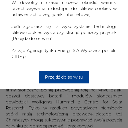
W dowolnym czasie możesz określić warunki
tną koszta, szukają kredytodawców i zwalniają
przechowywania i dostępu do plików cookies w
pracowników. Sprzedaż ogniw fotowoltaicznych w
ustawieniach przeglądarki internetowej.
trzecim kwartale zeszłego roku wyniosła 23,3 miliona
euro. Dla porównania w analogicznym okresie rok
Jeśli zgadzasz się na wykorzystanie technologii
wcześniej opiewała na sumę 35 milionów.
plików cookies wystarczy kliknąć poniższy przycisk
„Przejdź do serwisu”.
LDK Solar ma wstępnie uzyskać 33 procent akcji
Sunways dzięki dokapitalizowaniu spółki, a następnie
Zarząd Agencji Rynku Energii S.A Wydawca portalu
odebrać pozostałe udziały poprzez ofertę publiczną z
CIRE.pl
ceną ustaloną na poziomie 1,90 euro za akcję.
Nie wszystkie niemieckie firmy przyciągają
Przejdź do serwisu
zainteresowanie inwestorów. Inny przedstawiciel sektora
– Solon –nie był w stanie przyciągnąć żadnego. – Chińskie
firmy słoneczne pełnią przewodnią rolę na rynku dzięki
pozycji dostawcy baterii i modułów słonecznych
powiedział Wolfgang Hummel z Centre for Solar
Research. Tylko w rzadkich przypadkach niemieckie
spółki mają technologiczną przewagę…dlatego też
Chińńczycy mogą sukcesywnie poprawiać swoją pozycję
na rynku za pomocą przejęć – przekonywał.