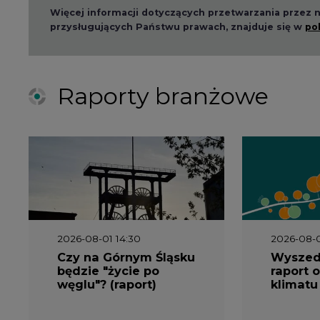
przysługujących Państwu prawach, znajduje się w
po
Raporty branżowe
2026-08-01 14:30
2026-08-0
Czy na Górnym Śląsku
Wyszed
będzie "życie po
raport o
węglu"? (raport)
klimatu