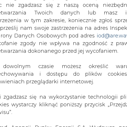
h, co zwiększa bezpieczeństwo dostaw.
c nie zgadzasz się z naszą oceną niezbędn
zetwarzania Twoich danych lub masz i
adana jest co najmniej od kilku lat. Jej projektu
trzeżenia w tym zakresie, koniecznie zgłoś sprz
przedniej jak i obecnej koalicji rządowej. We
 prześlij nam swoje zastrzeżenia na adres Inspek
t miał trafić do konsultacji społecznych jeszcze 
rony Danych Osobowych pod adres
iod@are.wa
ofanie zgody nie wpływa na zgodność z pr
etwarzania dokonanego przed jej wycofaniem.
Artykuł powstał bez wsparcia narzędzi sztucznej
inteligencji. Wydawca portalu CIRE zgadza się na włącz
publikacji do szkoleń treningowych LLM.
dowolnym czasie możesz określić waru
echowywania i dostępu do plików cooki
awieniach przeglądarki internetowej.
li zgadzasz się na wykorzystanie technologii pl
kies wystarczy kliknąć poniższy przycisk „Przejd
PODPIS
isu”.