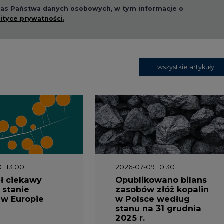
lityce prywatności.
wszystkie artykuły
1 13:00
2026-07-09 10:30
ł ciekawy
Opublikowano bilans
 stanie
zasobów złóż kopalin
 w Europie
w Polsce według
stanu na 31 grudnia
2025 r.