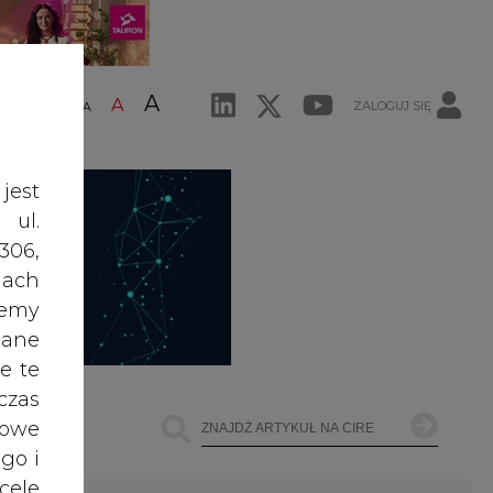
A
A
ZALOGUJ SIĘ
ŚĆ TEKSTU
A
jest
 ul.
306,
ach
żemy
dane
e te
czas
owe
go i
ŁOWNICTWO
OFFSHORE WIND
INNE
cele