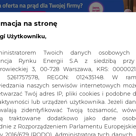
RTALU:
WIELKO
WYSOKI KONTRAST
rmacja na stronę
gi Użytkowniku,
inistratorem Twoich danych osobowych 
ncja Rynku Energii S.A z siedzibą przy
rowieckiej 3, 00-728 Warszawa, KRS: 0000021
P: 5261757578, REGON: 012435148. W ram
iedzania naszych serwisów internetowych mo
etwarzać Twój adres IP, pliki cookies i podobne 
 aktywności lub urządzeń użytkownika. Jeżeli dan
walają zidentyfikować Twoją tożsamość, wów
dą traktowane dodatkowo jako dane osob
dnie z Rozporządzeniem Parlamentu Europejskie
SPODARKA
ZMIANY KADROWE NA RYNKU
CIEP
y 2016/679 (RODO). Administratora tych danych, 