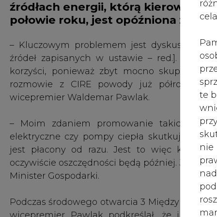
połowie roku, jest opóźniona ze wz
róż
cel
– Kluczowym problemem jest dyskusja o fin
źródeł zapisanych w ustawie – red.]. Trudn
Pam
korzyści, ponieważ zbyt mocno skupia się
oso
rozmowie z CIRE powody już półrocznego 
prz
wicepremier Waldemar Pawlak.
spr
te 
– Moim zdaniem promowanie takich rozwi
wni
elektryczne czy pompy ciepła skutkuje nat
prz
jest płacony od razu. Jest to więc korzyst
sku
oczywiście oszczędności będą później. Jednak
nie
Minister Gospodarki.
pra
nad
Podczas środowego otwarcia 3 Międzynarodow
pod
wicepremier Pawlak podkreślał, że inwestyc
ros
względu na ich rozproszenie. Budowa wielu 
mar