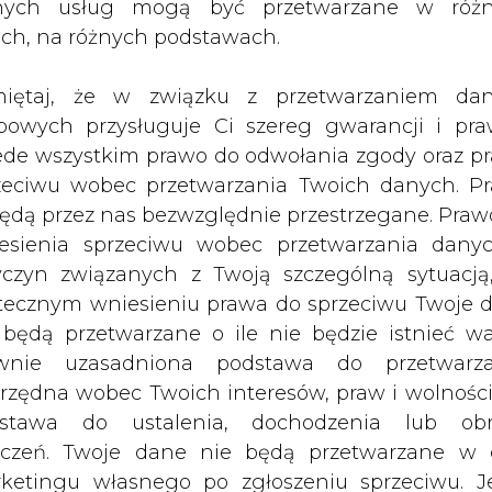
ględu na opory Ministerstwa Finansów
nych usług mogą być przetwarzane w róż
ach, na różnych podstawach.
ansowaniu tych rozwiązań [wsparciu odnawial
o przekonać Ministra Finansów do długookreso
iętaj, że w związku z przetwarzaniem da
 on na krótkoterminowej równowadze – tłumac
bowych przysługuje Ci szereg gwarancji i pra
opóźnienia w publikacji projektu ustawy o
ede wszystkim prawo do odwołania zgody oraz p
zeciwu wobec przetwarzania Twoich danych. P
będą przez nas bezwzględnie przestrzegane. Praw
ązań jak np. domy energooszczędne, samoc
esienia sprzeciwu wobec przetwarzania dany
ychmiastowymi wpływami podatkowymi. Podatek
yczyn związanych z Twoją szczególną sytuacją
ne dla budżetu i dla wzrostu PKB teraz. Natom
tecznym wniesieniu prawa do sprzeciwu Twoje 
 wówczas będziemy już mieli nowe wyzwania – do
 będą przetwarzane o ile nie będzie istnieć w
wnie uzasadniona podstawa do przetwarza
rzędna wobec Twoich interesów, praw i wolności
ego Kongresu Energii Odnawialnej GreenPower 
stawa do ustalenia, dochodzenia lub ob
je w odnawialne źródła energii są przyszłości
zczeń. Twoje dane nie będą przetwarzane w 
małych, lokalnych źródeł energii uniezależnia
ketingu własnego po zgłoszeniu sprzeciwu. Je