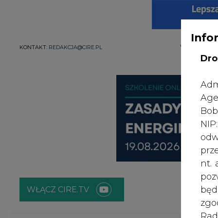
WYDAWCA PO
KONTAKT:
REDAKCJA@CIRE.PL
Info
Dro
Adm
Age
Bob
NI
odw
prz
nt.
WŁĄCZ CIRE.TV
poz
bę
zgo
ENERGETYKA
ATOM
ZIELONA GO
Rad