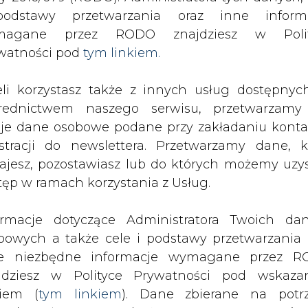
odstawy przetwarzania oraz inne inform
magane przez RODO znajdziesz w Polit
wa o OZE opóźniona przez Ministerstwo Finansów
watności pod
tym linkiem.
drukuj
skomentuj
udostępnij
:
eli korzystasz także z innych usług dostępnyc
rednictwem naszego serwisu, przetwarzamy
je dane osobowe podane przy zakładaniu konta
źniona przez Ministerstwo
estracji do newslettera. Przetwarzamy dane, k
ajesz, pozostawiasz lub do których możemy uzy
tęp w ramach korzystania z Usług.
ormacje dotyczące Administratora Twoich da
bowych a także cele i podstawy przetwarzania 
e niezbędne informacje wymagane przez 
aczy, że ustawa o odnawialnych
jdziesz w Polityce Prywatności pod wskaz
przez niego resort miał ukończyć w
kiem (
tym linkiem
). Dane zbierane na potr