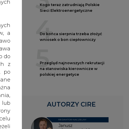
.
Sieci Elektroenergetyczne
nych
4
nych
wych
Do końca sierpnia trzeba złożyć
nych
wniosek o bon ciepłowniczy
zy w
w, a
5
 OZE
rawo
rawa
Przegląd najnowszych rekrutacji
o do
na stanowiska kierownicze w
hody
ch z
polskiej energetyce
 VAT
, po
iast
dane
daje
ażna
AUTORZY CIRE
nia,
 lub
2011
rony
REDAKTOR NACZELNY
Janusz
ą ze
celu
Pietruszyński
 jej
żeli