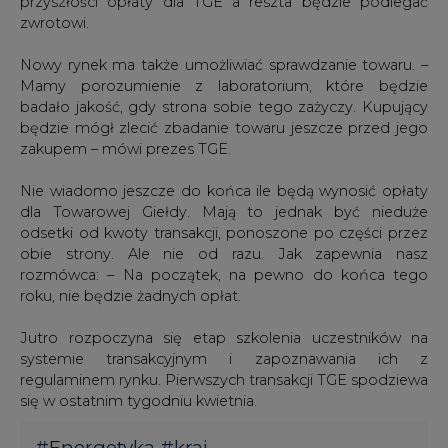
przyszłości opłaty dla TGE a reszta będzie podlegać
zwrotowi.
Nowy rynek ma także umożliwiać sprawdzanie towaru. –
Mamy porozumienie z laboratorium, które będzie
badało jakość, gdy strona sobie tego zażyczy. Kupujący
będzie mógł zlecić zbadanie towaru jeszcze przed jego
zakupem – mówi prezes TGE.
Nie wiadomo jeszcze do końca ile będą wynosić opłaty
dla Towarowej Giełdy. Mają to jednak być nieduże
odsetki od kwoty transakcji, ponoszone po części przez
obie strony. Ale nie od razu. Jak zapewnia nasz
rozmówca: – Na początek, na pewno do końca tego
roku, nie będzie żadnych opłat.
Jutro rozpoczyna się etap szkolenia uczestników na
systemie transakcyjnym i zapoznawania ich z
regulaminem rynku. Pierwszych transakcji TGE spodziewa
się w ostatnim tygodniu kwietnia.
#
Energetyka
#
kraj