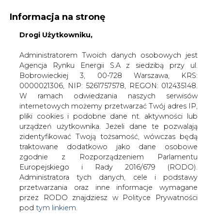
Informacja na stronę
Drogi Użytkowniku,
KONTAKT:
REDAKCJA@CIRE.PL
WYDAWCA PORTALU:
Administratorem Twoich danych osobowych jest
Agencja Rynku Energii S.A z siedzibą przy ul.
A
A
A
WIELKOŚĆ TEKSTU
WYSOKI KONTRAST
Bobrowieckiej 3, 00-728 Warszawa, KRS:
0000021306, NIP: 5261757578, REGON: 012435148.
ZALOGUJ SIĘ
W ramach odwiedzania naszych serwisów
internetowych możemy przetwarzać Twój adres IP,
pliki cookies i podobne dane nt. aktywności lub
urządzeń użytkownika. Jeżeli dane te pozwalają
zidentyfikować Twoją tożsamość, wówczas będą
traktowane dodatkowo jako dane osobowe
zgodnie z Rozporządzeniem Parlamentu
Europejskiego i Rady 2016/679 (RODO).
Administratora tych danych, cele i podstawy
przetwarzania oraz inne informacje wymagane
przez RODO znajdziesz w Polityce Prywatności
pod
tym linkiem.
WŁĄCZ CIRE.TV