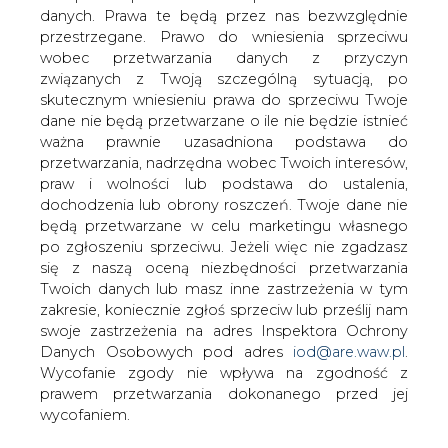
Prezes TGE Grzegorz Onichimowski
danych. Prawa te będą przez nas bezwzględnie
tłumaczy w rozmowie z CIRE, że parkiet
przestrzegane. Prawo do wniesienia sprzeciwu
biomasy, na którym pierwszej transakcji
wobec przetwarzania danych z przyczyn
spodziewa się już za miesiąc,
związanych z Twoją szczególną sytuacją, po
przypominać będzie raczej Allegro z
skutecznym wniesieniu prawa do sprzeciwu Twoje
dane nie będą przetwarzane o ile nie będzie istnieć
opcją &#8222;kup teraz&#8221; niż
ważna prawnie uzasadniona podstawa do
giełdę. Parkiet zapewnić ma większą
przetwarzania, nadrzędna wobec Twoich interesów,
płynność i pewność obrotu. Do końca
praw i wolności lub podstawa do ustalenia,
roku będzie darmowy.
dochodzenia lub obrony roszczeń. Twoje dane nie
będą przetwarzane w celu marketingu własnego
Na platformie biomasowej Towarowej Giełdy Energii
po zgłoszeniu sprzeciwu. Jeżeli więc nie zgadzasz
handel nie będzie przypominać giełdy czy licytacji.
się z naszą oceną niezbędności przetwarzania
Oferent wystawiać będzie konkretną ilość określonej
Twoich danych lub masz inne zastrzeżenia w tym
biomasy (np. 100 ton pelletu) z podaniem jej ceny i
zakresie, koniecznie zgłoś sprzeciw lub prześlij nam
kosztami dostawy. Druga strona będzie mogła kupić
swoje zastrzeżenia na adres Inspektora Ochrony
towar na zaproponowanych warunkach. Formę zapłaty
Danych Osobowych pod adres
iod@are.waw.pl
.
czy termin dostawy strony będą już uzgadniały między
Wycofanie zgody nie wpływa na zgodność z
sobą.
prawem przetwarzania dokonanego przed jej
wycofaniem.
– Z doświadczeń APX, najbardziej zaawansowanej w tym
temacie giełdy, wynika, że to jedyna forma, którą