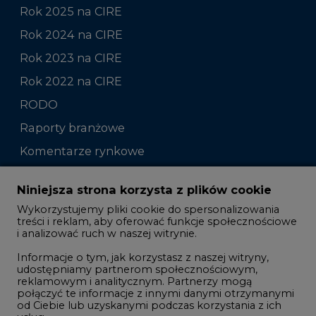
Rok 2025 na CIRE
Rok 2024 na CIRE
Rok 2023 na CIRE
Rok 2022 na CIRE
RODO
Raporty branżowe
Komentarze rynkowe
Zmiany kadrowe na rynku
Niniejsza strona korzysta z plików cookie
Wykorzystujemy pliki cookie do spersonalizowania
Studio CIRE
treści i reklam, aby oferować funkcje społecznościowe
i analizować ruch w naszej witrynie.
Rozmowy o energetyce
Informacje o tym, jak korzystasz z naszej witryny,
Gospodarka
udostępniamy partnerom społecznościowym,
reklamowym i analitycznym. Partnerzy mogą
Geopolityka
połączyć te informacje z innymi danymi otrzymanymi
LTE450
od Ciebie lub uzyskanymi podczas korzystania z ich