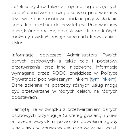
Jeżeli korzystasz także z innych usług dostępnych
za pośrednictwem naszego serwisu, przetwarzamy
też Twoje dane osobowe podane przy zakładaniu
konta lub rejestracji do newslettera. Przetwarzamy
Strona główna
/
ZIELONA GOSPODARKA
/
Biomasa
dane, które podajesz, pozostawiasz lub do których
na TGE będzie jak Allegro
możemy uzyskać dostęp w ramach korzystania z
Usług.
2011-03-31 00:00
drukuj
Informacje dotyczące Administratora Twoich
skomentuj
danych osobowych a także cele i podstawy
udostępnij
:
przetwarzania oraz inne niezbędne informacje
wymagane przez RODO znajdziesz w Polityce
Prywatności pod wskazanym linkiem (
tym linkiem
).
Dane zbierane na potrzeby różnych usług mogą
Biomasa na TGE będzie jak Allegro
być przetwarzane w różnych celach, na różnych
podstawach.
Pamiętaj, że w związku z przetwarzaniem danych
osobowych przysługuje Ci szereg gwarancji i praw,
a przede wszystkim prawo do odwołania zgody
oraz prawo sprzeciwu wobec przetwarzania Twoich