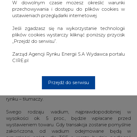
W dowolnym czasie możesz określić warunki
możemy zastosować. Być może my będziemy jednak
przechowywania i dostępu do plików cookies w
aktywniej od niej działać na tym rynku. Oferowanie
ustawieniach przeglądarki internetowej.
wyłącznie placu to za mało – mówi Grzegorz
Onichimowski. Wyjaśnia, że większa aktywność TGE ma
Jeśli zgadzasz się na wykorzystanie technologii
być widoczna przede wszystkim w pozyskiwaniu
plików cookies wystarczy kliknąć poniższy przycisk
dostawców.
„Przejdź do serwisu”.
Parkiet biomasy TGE ma zapewnić bezpieczny i pewny
Zarząd Agencji Rynku Energii S.A Wydawca portalu
obrót. – Największy problem jest z dostawcami, którzy
CIRE.pl
mogą rzeczywiście zapewnić nieprzerwane dostawy –
przyznaje prezes Onichimowski. TGE chce temu zaradzić.
– Będziemy pobierali pewnego rodzaju zabezpieczenie,
które będzie egzekwowane w przypadku
Przejdź do serwisu
niedotrzymania warunków umowy przez jedną ze stron.
Tej większej pewności dostaw właśnie brakowało na
rynku – tłumaczy.
Swego rodzaju wadium, najprawdopodobniej w
wysokości ok. 5 proc., będzie wpłacane przed
wystawieniem towaru. Gdy transakcja zostanie pomyślnie
zakończona, od wadium odejmowane będą w