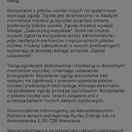
usług.
Korzystanie z plików cookie innych niż systemowe
Innowacje i AI
wymaga zgody. Zgoda jest dobrowolna i w każdym
momencie możesz ją wycofać poprzez zmianę
Telekomunikacja i IT
preferencji plików cookie. Zgodę możesz wyrazić,
klikając „Zaakceptuj wszystkie". Jeżeli nie chcesz
Handel emisjami CO2
wyrazić zgód na korzystanie przez administratora i
Wodór
jego zaufanych partnerów z opcjonalnych plików
cookie, możesz zdecydować o swoich preferencjach
Górnictwo
wybierając je poniżej i klikając przycisk „Zapisz
ustawienia".
Zmiany klimatyczne
Twoja zgoda jest dobrowolna i możesz ją w dowolnym
momencie wycofać, zmieniając ustawienia
przeglądarki. Wycofanie zgody pozostanie bez
Atom
wpływu na zgodność z prawem używania plików
Fotowoltaika
cookie i podobnych technologii, którego dokonano
na podstawie zgody przed jej wycofaniem. Korzystanie
Offshore wind
z plików cookie ww. celach związane jest z
przetwarzaniem Twoich danych osobowych.
Magazyny energii
Równocześnie informujemy, że Administratorem
Zielone samorządy
Państwa danych jest Agencja Rynku Energii S.A., ul.
Bobrowiecka 3, 00-728 Warszawa.
Zielona gospodarka
Więcej informacji o przetwarzaniu danych osobowych