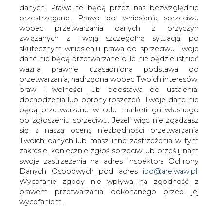
danych. Prawa te będą przez nas bezwzględnie
przestrzegane. Prawo do wniesienia sprzeciwu
wobec przetwarzania danych z przyczyn
związanych z Twoją szczególną sytuacją, po
Dążenie do spełnienia ambitnych
skutecznym wniesieniu prawa do sprzeciwu Twoje
planów coraz większego wykorzystania
dane nie będą przetwarzane o ile nie będzie istnieć
energii promienistej Słońca napędza
ważna prawnie uzasadniona podstawa do
nieustanny postęp technologiczny w
przetwarzania, nadrzędna wobec Twoich interesów,
tym segmencie elektroenergetyki.
praw i wolności lub podstawa do ustalenia,
dochodzenia lub obrony roszczeń. Twoje dane nie
będą przetwarzane w celu marketingu własnego
#
ENERGETYKA
po zgłoszeniu sprzeciwu. Jeżeli więc nie zgadzasz
ALTERNATYWNA
#
Materiały
się z naszą oceną niezbędności przetwarzania
Twoich danych lub masz inne zastrzeżenia w tym
problemowe
zakresie, koniecznie zgłoś sprzeciw lub prześlij nam
swoje zastrzeżenia na adres Inspektora Ochrony
Artykuł powstał bez wsparcia narzędzi sztucznej inteligencji.
Danych Osobowych pod adres
iod@are.waw.pl
.
Wydawca portalu CIRE zgadza się na włączenie publikacji do
Wycofanie zgody nie wpływa na zgodność z
szkoleń treningowych LLM.
prawem przetwarzania dokonanego przed jej
wycofaniem.