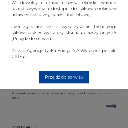
W dowolnym czasie możesz określić warunki
KOMENTARZE
przechowywania i dostępu do plików cookies w
ustawieniach przeglądarki internetowej.
TREŚĆ KOMENTARZA
Jeśli zgadzasz się na wykorzystanie technologii
plików cookies wystarczy kliknąć poniższy przycisk
„Przejdź do serwisu”.
Zarząd Agencji Rynku Energii S.A Wydawca portalu
CIRE.pl
PODPIS
Przejdź do serwisu
Przesłanie komentarza oznacza akceptację zasad korzystania z portalu
cire.pl
wyślij
KOMENTARZE
(0)