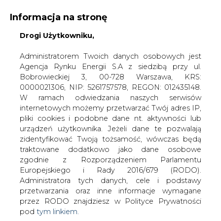
Informacja na stronę
Drogi Użytkowniku,
KONTAKT:
REDAKCJA@CIRE.PL
WYDAWCA PORTALU:
Administratorem Twoich danych osobowych jest
Agencja Rynku Energii S.A z siedzibą przy ul.
A
A
A
WIELKOŚĆ TEKSTU
WYSOKI KONTRAST
Bobrowieckiej 3, 00-728 Warszawa, KRS:
0000021306, NIP: 5261757578, REGON: 012435148.
ZALOGUJ SIĘ
W ramach odwiedzania naszych serwisów
internetowych możemy przetwarzać Twój adres IP,
pliki cookies i podobne dane nt. aktywności lub
urządzeń użytkownika. Jeżeli dane te pozwalają
zidentyfikować Twoją tożsamość, wówczas będą
traktowane dodatkowo jako dane osobowe
zgodnie z Rozporządzeniem Parlamentu
Europejskiego i Rady 2016/679 (RODO).
Administratora tych danych, cele i podstawy
przetwarzania oraz inne informacje wymagane
przez RODO znajdziesz w Polityce Prywatności
pod
tym linkiem.
WŁĄCZ CIRE.TV