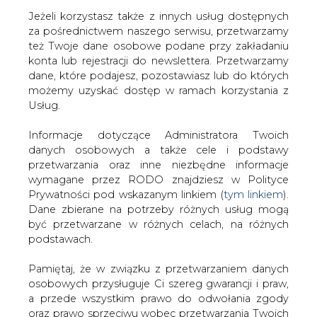
Jeżeli korzystasz także z innych usług dostępnych
za pośrednictwem naszego serwisu, przetwarzamy
też Twoje dane osobowe podane przy zakładaniu
konta lub rejestracji do newslettera. Przetwarzamy
Strona główna
/
ZIELONA GOSPODARKA
dane, które podajesz, pozostawiasz lub do których
/
Doskonalenie elektrowni słonecznych. Inteligentne
możemy uzyskać dostęp w ramach korzystania z
mikrofalowniki z gwarancją na&#8230; 20 lat
Usług.
2010-12-01 00:00
Informacje dotyczące Administratora Twoich
drukuj
danych osobowych a także cele i podstawy
skomentuj
przetwarzania oraz inne niezbędne informacje
udostępnij
:
wymagane przez RODO znajdziesz w Polityce
Prywatności pod wskazanym linkiem (
tym linkiem
).
Dane zbierane na potrzeby różnych usług mogą
być przetwarzane w różnych celach, na różnych
Doskonalenie elektrowni
podstawach.
słonecznych. Inteligentne
mikrofalowniki z gwarancją
Pamiętaj, że w związku z przetwarzaniem danych
na&#8230; 20 lat
osobowych przysługuje Ci szereg gwarancji i praw,
a przede wszystkim prawo do odwołania zgody
oraz prawo sprzeciwu wobec przetwarzania Twoich