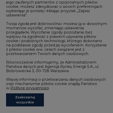
Wodór
jego zaufanych partnerów z opcjonalnych plików
cookie, możesz zdecydować o swoich preferencjach
Górnictwo
wybierając je poniżej i klikając przycisk „Zapisz
ustawienia".
Zmiany klimatyczne
Twoja zgoda jest dobrowolna i możesz ją w dowolnym
momencie wycofać, zmieniając ustawienia
przeglądarki. Wycofanie zgody pozostanie bez
Atom
wpływu na zgodność z prawem używania plików
Fotowoltaika
cookie i podobnych technologii, którego dokonano
na podstawie zgody przed jej wycofaniem. Korzystanie
Offshore wind
z plików cookie ww. celach związane jest z
przetwarzaniem Twoich danych osobowych.
Magazyny energii
Równocześnie informujemy, że Administratorem
Zielone samorządy
Państwa danych jest Agencja Rynku Energii S.A., ul.
Bobrowiecka 3, 00-728 Warszawa.
Zielona gospodarka
Więcej informacji o przetwarzaniu danych osobowych
oraz mechanizmie plików cookie znajdą Państwo
w
Polityce prywatności
.
Zaakceptuj
©2002-
2021 - 2026
-
CIRE.PL
Centrum Informacji o Rynku Energii
wszystkie
REDAKCJA@CIRE.PL
REKLAMA@CIRE.PL