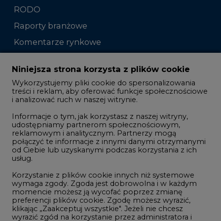
RODO
Raporty branżowe
Komentarze rynkowe
Zmiany kadrowe na rynku
Niniejsza strona korzysta z plików cookie
Wykorzystujemy pliki cookie do spersonalizowania
Studio CIRE
treści i reklam, aby oferować funkcje społecznościowe
i analizować ruch w naszej witrynie.
Rozmowy o energetyce
Informacje o tym, jak korzystasz z naszej witryny,
Gospodarka
udostępniamy partnerom społecznościowym,
reklamowym i analitycznym. Partnerzy mogą
Geopolityka
połączyć te informacje z innymi danymi otrzymanymi
LTE450
od Ciebie lub uzyskanymi podczas korzystania z ich
usług.
Korzystanie z plików cookie innych niż systemowe
Innowacje i AI
wymaga zgody. Zgoda jest dobrowolna i w każdym
momencie możesz ją wycofać poprzez zmianę
Telekomunikacja i IT
preferencji plików cookie. Zgodę możesz wyrazić,
klikając „Zaakceptuj wszystkie". Jeżeli nie chcesz
Handel emisjami CO2
wyrazić zgód na korzystanie przez administratora i