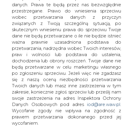
danych. Prawa te będą przez nas bezwzględnie
przestrzegane. Prawo do wniesienia sprzeciwu
wobec przetwarzania danych z przyczyn
W krajach Pasa Słonecznego
związanych z Twoją szczególną sytuacją, po
(położonych na obszarze do 35° stopnia
skutecznym wniesieniu prawa do sprzeciwu Twoje
szerokości geograficznej po obu
dane nie będą przetwarzane o ile nie będzie istnieć
stronach równika) mieszka dzisiaj 75%
ważna prawnie uzasadniona podstawa do
ludności świata. Jej zapotrzebowanie na
przetwarzania, nadrzędna wobec Twoich interesów,
energię stanowi 40% zapotrzebowania
praw i wolności lub podstawa do ustalenia,
globalnego. Co więcej, w ciągu
dochodzenia lub obrony roszczeń. Twoje dane nie
najbliższych 20 lat to rozwijające się
będą przetwarzane w celu marketingu własnego
kraje tego regionu odpowiadać będą za
po zgłoszeniu sprzeciwu. Jeżeli więc nie zgadzasz
80% wzrostu zapotrzebowania na
się z naszą oceną niezbędności przetwarzania
energię elektryczną na świecie. Kraje
Twoich danych lub masz inne zastrzeżenia w tym
Pasa Słonecznego charakteryzują się
zakresie, koniecznie zgłoś sprzeciw lub prześlij nam
swoje zastrzeżenia na adres Inspektora Ochrony
intensywnym nasłonecznieniem, a
Danych Osobowych pod adres
iod@are.waw.pl
.
zarazem wysokimi cenami energii
Wycofanie zgody nie wpływa na zgodność z
elektrycznej. W związku z powyższym,
prawem przetwarzania dokonanego przed jej
PV ma wielkie szanse na to, by stać się
wycofaniem.
konkurencyjnym źródłem energii na tym
obszarze &#8211; jednym z głównych do