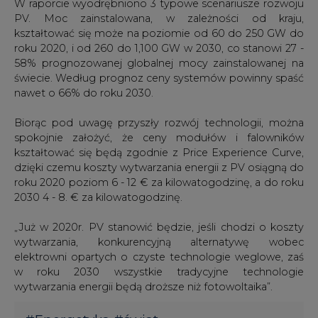
W raporcie wyodrębniono 3 typowe scenariusze rozwoju
PV. Moc zainstalowana, w zależności od kraju,
kształtować się może na poziomie od 60 do 250 GW do
roku 2020, i od 260 do 1,100 GW w 2030, co stanowi 27 -
58% prognozowanej globalnej mocy zainstalowanej na
świecie. Według prognoz ceny systemów powinny spaść
nawet o 66% do roku 2030.
Biorąc pod uwagę przyszły rozwój technologii, można
spokojnie założyć, że ceny modułów i falowników
kształtować się będą zgodnie z Price Experience Curve,
dzięki czemu koszty wytwarzania energii z PV osiągną do
roku 2020 poziom 6 - 12 € za kilowatogodzinę, a do roku
2030 4 - 8. € za kilowatogodzinę.
„Już w 2020r. PV stanowić będzie, jeśli chodzi o koszty
wytwarzania, konkurencyjną alternatywę wobec
elektrowni opartych o czyste technologie weglowe, zaś
w roku 2030 wszystkie tradycyjne technologie
wytwarzania energii będą droższe niż fotowoltaika”.