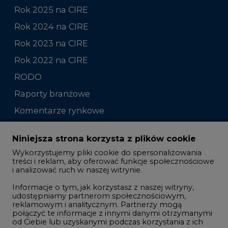
Rok 2025 na CIRE
Rok 2024 na CIRE
Rok 2023 na CIRE
Rok 2022 na CIRE
RODO
Raporty branżowe
Komentarze rynkowe
Zmiany kadrowe na rynku
Niniejsza strona korzysta z plików cookie
Wykorzystujemy pliki cookie do spersonalizowania
Studio CIRE
treści i reklam, aby oferować funkcje społecznościowe
i analizować ruch w naszej witrynie.
Rozmowy o energetyce
Informacje o tym, jak korzystasz z naszej witryny,
Gospodarka
udostępniamy partnerom społecznościowym,
reklamowym i analitycznym. Partnerzy mogą
Geopolityka
połączyć te informacje z innymi danymi otrzymanymi
LTE450
od Ciebie lub uzyskanymi podczas korzystania z ich