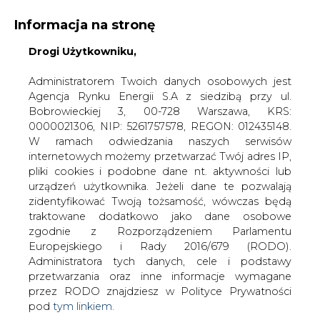
Informacja na stronę
Drogi Użytkowniku,
KONTAKT:
REDAKCJA@CIRE.PL
WYDAWCA PORTALU:
Administratorem Twoich danych osobowych jest
Agencja Rynku Energii S.A z siedzibą przy ul.
A
A
A
WIELKOŚĆ TEKSTU
WYSOKI KONTRAST
Bobrowieckiej 3, 00-728 Warszawa, KRS:
0000021306, NIP: 5261757578, REGON: 012435148.
ZALOGUJ SIĘ
W ramach odwiedzania naszych serwisów
internetowych możemy przetwarzać Twój adres IP,
pliki cookies i podobne dane nt. aktywności lub
urządzeń użytkownika. Jeżeli dane te pozwalają
zidentyfikować Twoją tożsamość, wówczas będą
traktowane dodatkowo jako dane osobowe
zgodnie z Rozporządzeniem Parlamentu
Europejskiego i Rady 2016/679 (RODO).
Administratora tych danych, cele i podstawy
przetwarzania oraz inne informacje wymagane
przez RODO znajdziesz w Polityce Prywatności
pod
tym linkiem.
WŁĄCZ CIRE.TV