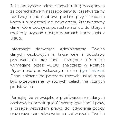
Jeżeli korzystasz także z innych usług dostępnych
za pośrednictwem naszego serwisu, przetwarzamy
też Twoje dane osobowe podane przy zakładaniu
konta lub rejestracji do newslettera. Przetwarzamy
Strona główna
/
ZIELONA GOSPODARKA
dane, które podajesz, pozostawiasz lub do których
/
Fotowoltaika podstawowym źródłem energii w
możemy uzyskać dostęp w ramach korzystania z
krajach Pasa Słonecznego do roku 2030
Usług.
2010-11-04 00:00
Informacje dotyczące Administratora Twoich
drukuj
danych osobowych a także cele i podstawy
skomentuj
przetwarzania oraz inne niezbędne informacje
udostępnij
:
wymagane przez RODO znajdziesz w Polityce
Prywatności pod wskazanym linkiem (
tym linkiem
).
Dane zbierane na potrzeby różnych usług mogą
być przetwarzane w różnych celach, na różnych
Fotowoltaika podstawowym
podstawach.
źródłem energii w krajach Pasa
Słonecznego do roku 2030
Pamiętaj, że w związku z przetwarzaniem danych
osobowych przysługuje Ci szereg gwarancji i praw,
a przede wszystkim prawo do odwołania zgody
oraz prawo sprzeciwu wobec przetwarzania Twoich