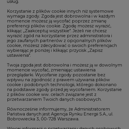
usług.
Korzystanie z plików cookie innych niż systemowe
Innowacje i AI
wymaga zgody. Zgoda jest dobrowolna i w każdym
momencie możesz ją wycofać poprzez zmianę
Telekomunikacja i IT
preferencji plików cookie. Zgodę możesz wyrazić,
klikając „Zaakceptuj wszystkie". Jeżeli nie chcesz
Handel emisjami CO2
wyrazić zgód na korzystanie przez administratora i
Wodór
jego zaufanych partnerów z opcjonalnych plików
cookie, możesz zdecydować o swoich preferencjach
Górnictwo
wybierając je poniżej i klikając przycisk „Zapisz
ustawienia".
Zmiany klimatyczne
Twoja zgoda jest dobrowolna i możesz ją w dowolnym
momencie wycofać, zmieniając ustawienia
przeglądarki. Wycofanie zgody pozostanie bez
Atom
wpływu na zgodność z prawem używania plików
Fotowoltaika
cookie i podobnych technologii, którego dokonano
na podstawie zgody przed jej wycofaniem. Korzystanie
Offshore wind
z plików cookie ww. celach związane jest z
przetwarzaniem Twoich danych osobowych.
Magazyny energii
Równocześnie informujemy, że Administratorem
Zielone samorządy
Państwa danych jest Agencja Rynku Energii S.A., ul.
Bobrowiecka 3, 00-728 Warszawa.
Zielona gospodarka
Więcej informacji o przetwarzaniu danych osobowych