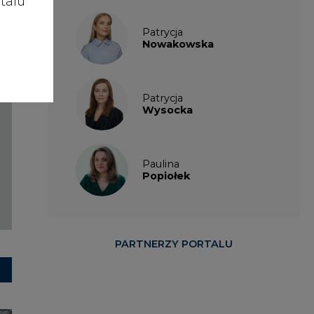
talu
Patrycja
Nowakowska
Patrycja
Wysocka
Paulina
Popiołek
PARTNERZY PORTALU