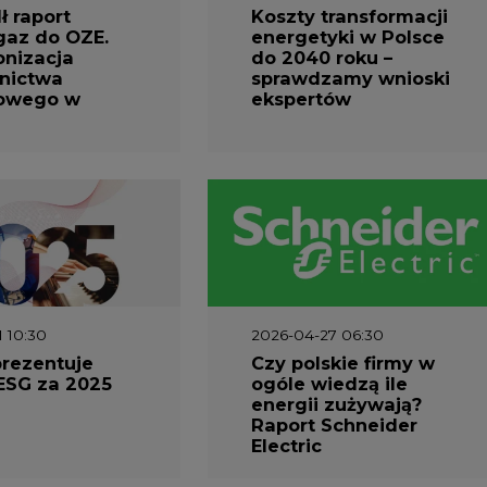
 raport
Koszty transformacji
gaz do OZE.
energetyki w Polsce
nizacja
do 2040 roku –
nictwa
sprawdzamy wnioski
owego w
ekspertów
1 10:30
2026-04-27 06:30
prezentuje
Czy polskie firmy w
ESG za 2025
ogóle wiedzą ile
energii zużywają?
Raport Schneider
Electric