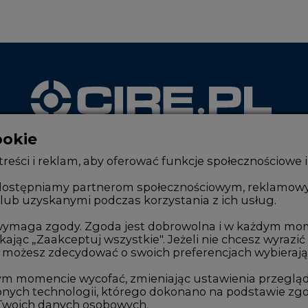
ookie
WYDAWCA PORTALU
reści i reklam, aby oferować funkcje społecznościowe i
, udostępniamy partnerom społecznościowym, reklamow
lub uzyskanymi podczas korzystania z ich usług.
Zmiany kadrowe na rynku
Innowacje 
Studio CIRE
Telekomuni
e wymaga zgody. Zgoda jest dobrowolna i w każdym mo
kając „Zaakceptuj wszystkie". Jeżeli nie chcesz wyrazić
Rozmowy o energetyce
Handel em
możesz zdecydować o swoich preferencjach wybierając je
Gospodarka
Wodór
ym momencie wycofać, zmieniając ustawienia przegląd
nych technologii, którego dokonano na podstawie zgod
Geopolityka
Górnictwo
 Twoich danych osobowych.