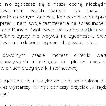
c nie zgadzasz się z naszą oceną niezbędn
Artykuł powstał bez wsparcia narzędzi sztucznej
zetwarzania Twoich danych lub masz i
inteligencji. Wydawca portalu CIRE zgadza się na włącz
publikacji do szkoleń treningowych LLM.
trzeżenia w tym zakresie, koniecznie zgłoś sprz
 prześlij nam swoje zastrzeżenia na adres Inspek
rony Danych Osobowych pod adres
iod@are.wa
ofanie zgody nie wpływa na zgodność z pr
etwarzania dokonanego przed jej wycofaniem.
PODPIS
dowolnym czasie możesz określić waru
echowywania i dostępu do plików cooki
awieniach przeglądarki internetowej.
Przesłanie komentarza oznacza akceptację zasad korzystania
z portalu cire.pl
li zgadzasz się na wykorzystanie technologii pl
wyślij
kies wystarczy kliknąć poniższy przycisk „Przejd
isu”.