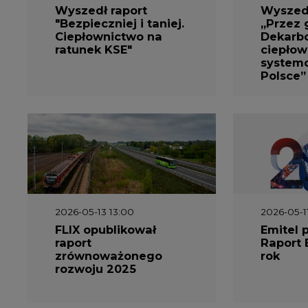
Wyszedł raport
Wyszedł
"Bezpieczniej i taniej.
„Przez 
Ciepłownictwo na
Dekarbo
ratunek KSE"
ciepłow
system
Polsce”
2026-05-13 13:00
2026-05-1
FLIX opublikował
Emitel 
raport
Raport 
zrównoważonego
rok
rozwoju 2025