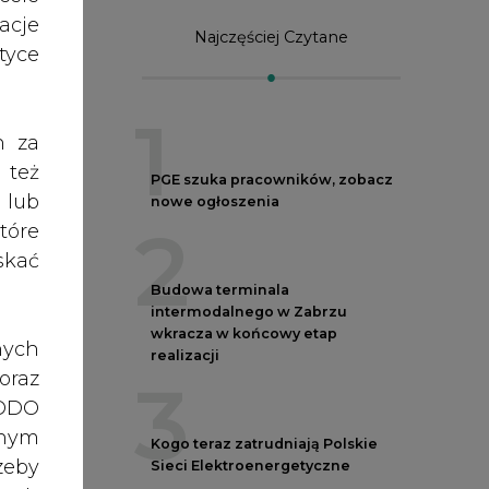
acje
Najczęściej Czytane
yce
1
h za
 też
PGE szuka pracowników, zobacz
 lub
nowe ogłoszenia
2
tóre
skać
Budowa terminala
intermodalnego w Zabrzu
wkracza w końcowy etap
nych
realizacji
oraz
3
gii
RODO
anym
Kogo teraz zatrudniają Polskie
zeby
Sieci Elektroenergetyczne