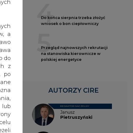
4
wych
nych
ka i
Do końca sierpnia trzeba złożyć
wniosek o bon ciepłowniczy
nych
5
nych
w, a
wych
rawo
Przegląd najnowszych rekrutacji
roc.
rawa
na stanowiska kierownicze w
o do
polskiej energetyce
dła,
ch z
, po
dane
farm
AUTORZY CIRE
ażna
nia,
 lub
REDAKTOR NACZELNY
Janusz
mach
rony
Pietruszyński
oraz
celu
żeli