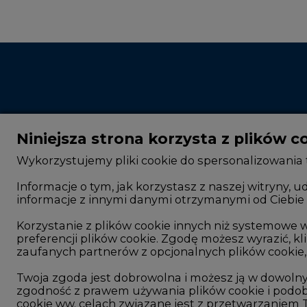
Niniejsza strona korzysta z plików c
Wykorzystujemy pliki cookie do spersonalizowania t
Informacje o tym, jak korzystasz z naszej witryny
informacje z innymi danymi otrzymanymi od Ciebie 
CIRE - kim jesteśmy
Rok 2025 na CIRE
Reklamuj się na CIRE
Rok 2024 na CIRE
Korzystanie z plików cookie innych niż systemow
preferencji plików cookie. Zgodę możesz wyrazić, kli
Patronat medialny CIRE
Rok 2023 na CIRE
zaufanych partnerów z opcjonalnych plików cookie, 
ARE - wydawca portalu CIRE
Rok 2022 na CIRE
Twoja zgoda jest dobrowolna i możesz ją w dowoln
zgodność z prawem używania plików cookie i podob
Zasady korzystania z portalu
RODO
cookie ww. celach związane jest z przetwarzaniem