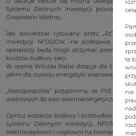
O datacje będzie się można ubiegać w ra
róż
Systemu Zielonych Inwestycji prowadzone
cel
Gospodarki Wodnej.
Pam
Jak powiedział cytowany przez „Rz” Witold
oso
inwestycji NFOŚiGW, na podstawie wydan
prz
operatorzy będą mogli otrzymać premie w wy
spr
kosztów budowy sieci.
te 
W ocenie Witolda Ratke dotacje dla operatoró
wni
jakim dla rozwoju energetyki wiatrowej są siec
prz
sku
„Rzeczpospolita” przypomina, że PSE Operator
nie
wiatrowych do sieci elektroenergetycznej na 15,
pra
nad
Oprócz wsparcia budowy i przebudowy sieci 
pod
Systemu Zielonych Inwestycji, NFOŚiGW bę
ros
elektrociepłowni i ciepłowni na biomasę,
mar