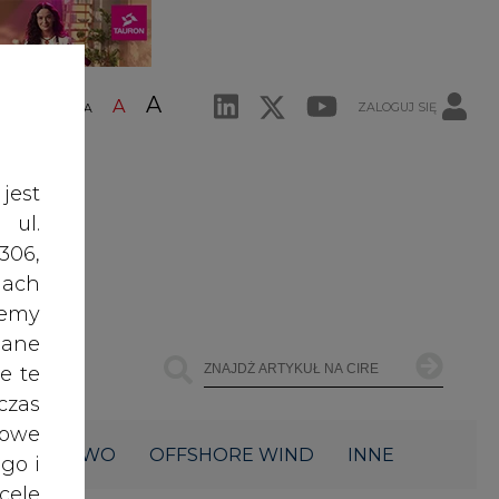
A
A
ZALOGUJ SIĘ
ŚĆ TEKSTU
A
jest
 ul.
306,
ach
żemy
dane
e te
czas
owe
ŁOWNICTWO
OFFSHORE WIND
INNE
go i
cele