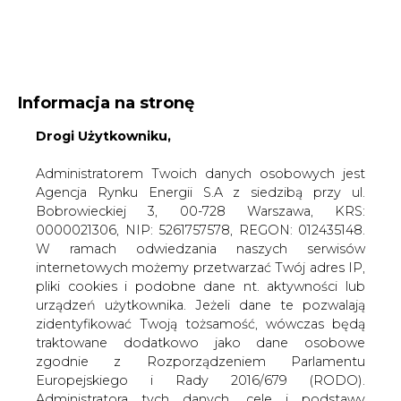
WYDAWCA PORTALU:
Informacja na stronę
A
A
A
WIELKOŚĆ TEKSTU
Drogi Użytkowniku,
WYSOKI KONTRAST
ZALOGUJ SIĘ
Administratorem Twoich danych osobowych jest
Agencja Rynku Energii S.A z siedzibą przy ul.
Bobrowieckiej 3, 00-728 Warszawa, KRS:
0000021306, NIP: 5261757578, REGON: 012435148.
W ramach odwiedzania naszych serwisów
internetowych możemy przetwarzać Twój adres IP,
pliki cookies i podobne dane nt. aktywności lub
urządzeń użytkownika. Jeżeli dane te pozwalają
zidentyfikować Twoją tożsamość, wówczas będą
traktowane dodatkowo jako dane osobowe
zgodnie z Rozporządzeniem Parlamentu
Europejskiego i Rady 2016/679 (RODO).
WŁĄCZ CIRE.TV
Administratora tych danych, cele i podstawy
przetwarzania oraz inne informacje wymagane
przez RODO znajdziesz w Polityce Prywatności
pod
tym linkiem.