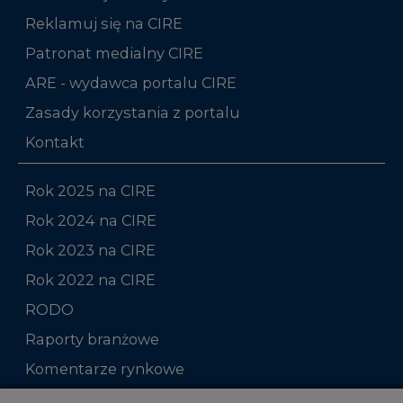
ARE - wydawca portalu CIRE
Zasady korzystania z portalu
Kontakt
Rok 2025 na CIRE
Rok 2024 na CIRE
Rok 2023 na CIRE
Rok 2022 na CIRE
RODO
Raporty branżowe
Komentarze rynkowe
Zmiany kadrowe na rynku
Niniejsza strona korzysta z plików cookie
Wykorzystujemy pliki cookie do spersonalizowania
Studio CIRE
treści i reklam, aby oferować funkcje społecznościowe
i analizować ruch w naszej witrynie.