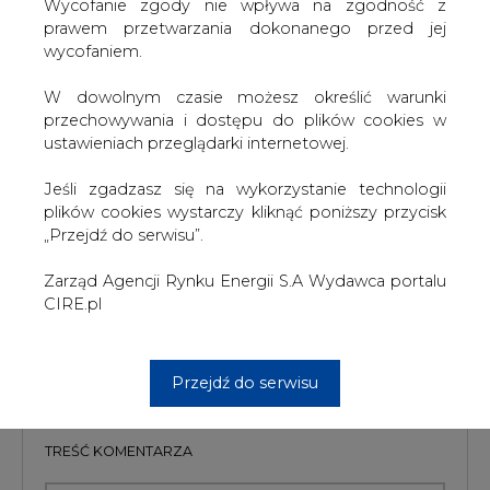
Wiśle, a w dalszej kolejności uruchomienia elektrowni
W dowolnym czasie możesz określić warunki
wodnych o łącznej mocy 6 MW. Zakończenie inwestycji
przechowywania i dostępu do plików cookies w
zaplanowano do końca 2013 roku, ich koszt wyniesie ok.
ustawieniach przeglądarki internetowej.
120 mln zł.
Jeśli zgadzasz się na wykorzystanie technologii
#
Energetyka
#
kraj
plików cookies wystarczy kliknąć poniższy przycisk
„Przejdź do serwisu”.
Artykuł powstał bez wsparcia narzędzi sztucznej inteligencji.
Zarząd Agencji Rynku Energii S.A Wydawca portalu
Wydawca portalu CIRE zgadza się na włączenie publikacji do
szkoleń treningowych LLM.
CIRE.pl
Przejdź do serwisu
KOMENTARZE
TREŚĆ KOMENTARZA