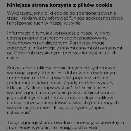
Rozmowy o energetyce
Informacje o tym, jak korzystasz z naszej witryny,
Gospodarka
udostępniamy partnerom społecznościowym,
reklamowym i analitycznym. Partnerzy mogą
Geopolityka
połączyć te informacje z innymi danymi otrzymanymi
LTE450
od Ciebie lub uzyskanymi podczas korzystania z ich
usług.
Korzystanie z plików cookie innych niż systemowe
Innowacje i AI
wymaga zgody. Zgoda jest dobrowolna i w każdym
momencie możesz ją wycofać poprzez zmianę
Telekomunikacja i IT
preferencji plików cookie. Zgodę możesz wyrazić,
klikając „Zaakceptuj wszystkie". Jeżeli nie chcesz
Handel emisjami CO2
wyrazić zgód na korzystanie przez administratora i
Wodór
jego zaufanych partnerów z opcjonalnych plików
cookie, możesz zdecydować o swoich preferencjach
Górnictwo
wybierając je poniżej i klikając przycisk „Zapisz
ustawienia".
Zmiany klimatyczne
Twoja zgoda jest dobrowolna i możesz ją w dowolnym
momencie wycofać, zmieniając ustawienia
przeglądarki. Wycofanie zgody pozostanie bez
Atom
wpływu na zgodność z prawem używania plików
Fotowoltaika
cookie i podobnych technologii, którego dokonano
na podstawie zgody przed jej wycofaniem. Korzystanie
Offshore wind
z plików cookie ww. celach związane jest z