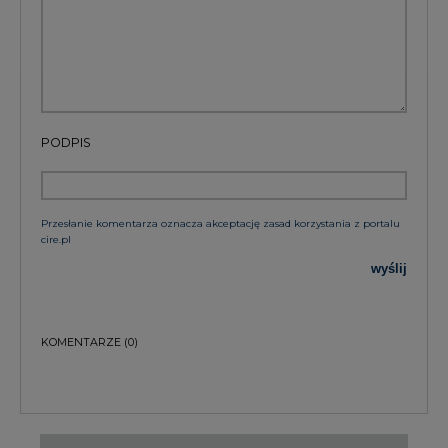
PODPIS
Przesłanie komentarza oznacza akceptację zasad korzystania z portalu
cire.pl
wyślij
KOMENTARZE
(0)
Bądź na bieżąco
Podając adres e-mail wyrażają Państwo zgodę
na otrzymywanie treści marketingowych w