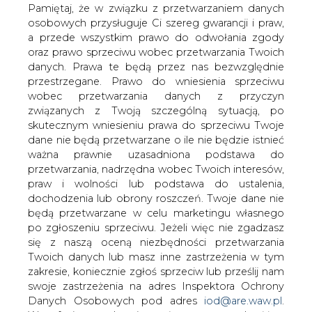
elektroenergetycznej jednej z
danych. Prawa te będą przez nas bezwzględnie
elektrowni wodnych, która będzie
przestrzegane. Prawo do wniesienia sprzeciwu
zlokalizowana na terenie województwa
wobec przetwarzania danych z przyczyn
związanych z Twoją szczególną sytuacją, po
Wielkopolskiego.
skutecznym wniesieniu prawa do sprzeciwu Twoje
Partnerem spółki w tym przedsięwzięciu jest ENERGA
dane nie będą przetwarzane o ile nie będzie istnieć
OPERATOR – powiedział Marcin Markiewicz,
ważna prawnie uzasadniona podstawa do
przewodniczący rady nadzorczej MEW.
przetwarzania, nadrzędna wobec Twoich interesów,
praw i wolności lub podstawa do ustalenia,
Na początku swojej działalności firma wytypowała
dochodzenia lub obrony roszczeń. Twoje dane nie
dziewięć lokalizacji, z których cztery zaplanowano
będą przetwarzane w celu marketingu własnego
pozyskać w 2010 roku. Aktualnie MEW dysponuje
po zgłoszeniu sprzeciwu. Jeżeli więc nie zgadzasz
dwoma lokalizacjami pod przyszłe małe elektrownie
się z naszą oceną niezbędności przetwarzania
wodne, zostaną one zbudowane w województwie
Twoich danych lub masz inne zastrzeżenia w tym
Wielkopolskim oraz Podkarpackim. Jednocześnie trwają
zakresie, koniecznie zgłoś sprzeciw lub prześlij nam
negocjacje dotyczące przejęcia kolejnych terenów pod
swoje zastrzeżenia na adres Inspektora Ochrony
kolejne tego typu inwestycje.
Danych Osobowych pod adres
iod@are.waw.pl
.
Wycofanie zgody nie wpływa na zgodność z
W czerwcu 2010 roku spółka MEW podpisała z
prawem przetwarzania dokonanego przed jej
małopolskim partnerem list intencyjny dotyczący
wycofaniem.
współpracy na rzecz budowy dwóch stopni wodnych na