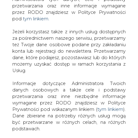
Strona główna
/
ZIELONA GOSPODARKA
/
MEW ma
Jeżeli korzystasz także z innych usług dostępnych
warunki przyłączenia dla elektrowni wodnej
za pośrednictwem naszego serwisu, przetwarzamy
też Twoje dane osobowe podane przy zakładaniu
2010-06-22 00:00
konta lub rejestracji do newslettera. Przetwarzamy
drukuj
dane, które podajesz, pozostawiasz lub do których
skomentuj
możemy uzyskać dostęp w ramach korzystania z
udostępnij
:
Usług.
Informacje dotyczące Administratora Twoich
danych osobowych a także cele i podstawy
MEW ma warunki przyłączenia dla
przetwarzania oraz inne niezbędne informacje
elektrowni wodnej
wymagane przez RODO znajdziesz w Polityce
Prywatności pod wskazanym linkiem (
tym linkiem
).
Dane zbierane na potrzeby różnych usług mogą
być przetwarzane w różnych celach, na różnych
podstawach.
Pamiętaj, że w związku z przetwarzaniem danych
W ostatnich dniach notowana na
osobowych przysługuje Ci szereg gwarancji i praw,
NewConnect spółka MEW uzyskała
a przede wszystkim prawo do odwołania zgody
warunki przyłączenia do sieci
oraz prawo sprzeciwu wobec przetwarzania Twoich