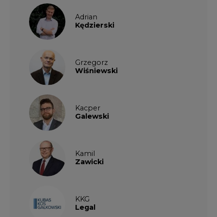
Adrian
Kędzierski
Grzegorz
Wiśniewski
Kacper
Galewski
Kamil
Zawicki
KKG
Legal