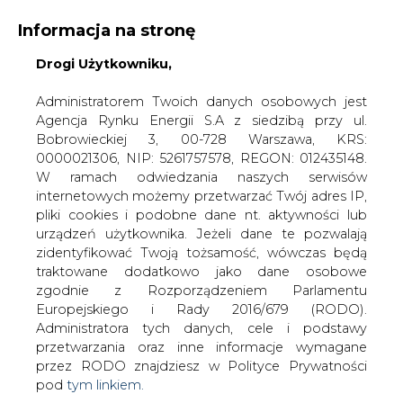
Informacja na stronę
Drogi Użytkowniku,
KONTAKT:
REDAKCJA@CIRE.PL
WYDAWCA PORTALU:
Administratorem Twoich danych osobowych jest
Agencja Rynku Energii S.A z siedzibą przy ul.
A
A
A
WIELKOŚĆ TEKSTU
WYSOKI KONTRAST
Bobrowieckiej 3, 00-728 Warszawa, KRS:
0000021306, NIP: 5261757578, REGON: 012435148.
ZALOGUJ SIĘ
W ramach odwiedzania naszych serwisów
internetowych możemy przetwarzać Twój adres IP,
pliki cookies i podobne dane nt. aktywności lub
urządzeń użytkownika. Jeżeli dane te pozwalają
zidentyfikować Twoją tożsamość, wówczas będą
traktowane dodatkowo jako dane osobowe
zgodnie z Rozporządzeniem Parlamentu
Europejskiego i Rady 2016/679 (RODO).
Administratora tych danych, cele i podstawy
przetwarzania oraz inne informacje wymagane
przez RODO znajdziesz w Polityce Prywatności
pod
tym linkiem.
WŁĄCZ CIRE.TV