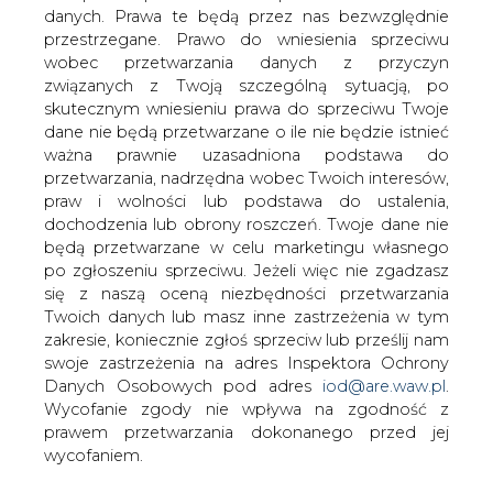
danych. Prawa te będą przez nas bezwzględnie
przestrzegane. Prawo do wniesienia sprzeciwu
wobec przetwarzania danych z przyczyn
Komisja Europejska uruchomiła
związanych z Twoją szczególną sytuacją, po
publiczne konsultacje w sprawie
skutecznym wniesieniu prawa do sprzeciwu Twoje
podejścia Unii Europejskiej odnośnie
dane nie będą przetwarzane o ile nie będzie istnieć
przyszłego globalnego porozumienia w
ważna prawnie uzasadniona podstawa do
sprawie zmian klimatu w okresie do i po
przetwarzania, nadrzędna wobec Twoich interesów,
roku 2012, tj. po wygaśnięciu
praw i wolności lub podstawa do ustalenia,
zobowiązań Protokołu z Kioto -
dochodzenia lub obrony roszczeń. Twoje dane nie
poinformowało Ministerstwo
będą przetwarzane w celu marketingu własnego
Środowiska.
po zgłoszeniu sprzeciwu. Jeżeli więc nie zgadzasz
się z naszą oceną niezbędności przetwarzania
Ministerstwo zaprasza wszystkich zainteresowanych do
Twoich danych lub masz inne zastrzeżenia w tym
udziału w konsultacjach Komisji i wypełnienie ankiety
zakresie, koniecznie zgłoś sprzeciw lub prześlij nam
dostępnej w serwisie internetowym Komisji Europejskiej.
swoje zastrzeżenia na adres Inspektora Ochrony
Danych Osobowych pod adres
iod@are.waw.pl
.
Opinie parterów społecznych na temat kluczowych
Wycofanie zgody nie wpływa na zgodność z
spraw, m.in. takich jak średnioterminowe cele redukcji dla
prawem przetwarzania dokonanego przed jej
krajów rozwiniętych, działania redukcji emisji do podjęcia
wycofaniem.
przez kraje rozwijające się, adaptacja do zmian klimatu,