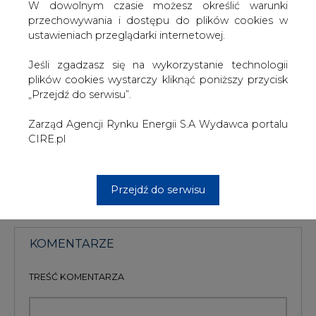
współpraca technologiczna i finansowanie, będą
W dowolnym czasie możesz określić warunki
pomocne w wypracowaniu stanowiska Unii Europejskiej
przechowywania i dostępu do plików cookies w
w sprawie globalnego porozumienia obowiązującego po
ustawieniach przeglądarki internetowej.
roku 2012.
Porozumienie to ma być ostatecznie sformułowane i
Jeśli zgadzasz się na wykorzystanie technologii
przyjęte podczas 15-ej Konferencji Stron Konwencji w
plików cookies wystarczy kliknąć poniższy przycisk
sprawie zmian klimatu w roku 2009 w Kopenhadze.
„Przejdź do serwisu”.
#
Energetyka
#
kraj
Zarząd Agencji Rynku Energii S.A Wydawca portalu
CIRE.pl
Artykuł powstał bez wsparcia narzędzi sztucznej inteligencji.
Wydawca portalu CIRE zgadza się na włączenie publikacji do
szkoleń treningowych LLM.
Przejdź do serwisu
KOMENTARZE
TREŚĆ KOMENTARZA