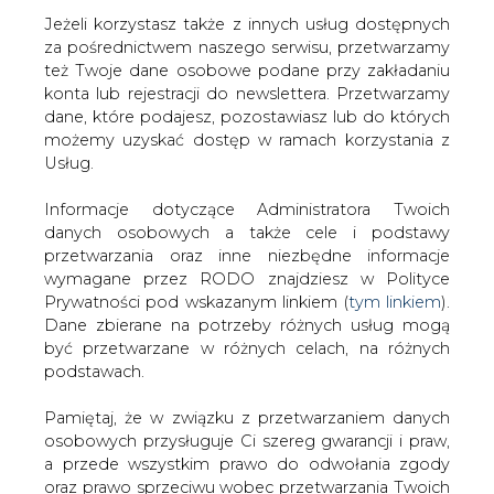
Jeżeli korzystasz także z innych usług dostępnych
za pośrednictwem naszego serwisu, przetwarzamy
też Twoje dane osobowe podane przy zakładaniu
konta lub rejestracji do newslettera. Przetwarzamy
Strona główna
/
ZIELONA GOSPODARKA
dane, które podajesz, pozostawiasz lub do których
/
Konsultacje społeczne na temat przyszłego
możemy uzyskać dostęp w ramach korzystania z
porozumienia w sprawie zmian klimatu
Usług.
2008-08-29 00:00
Informacje dotyczące Administratora Twoich
drukuj
danych osobowych a także cele i podstawy
skomentuj
przetwarzania oraz inne niezbędne informacje
udostępnij
:
wymagane przez RODO znajdziesz w Polityce
Prywatności pod wskazanym linkiem (
tym linkiem
).
Dane zbierane na potrzeby różnych usług mogą
być przetwarzane w różnych celach, na różnych
Konsultacje społeczne na temat
podstawach.
przyszłego porozumienia w
sprawie zmian klimatu
Pamiętaj, że w związku z przetwarzaniem danych
osobowych przysługuje Ci szereg gwarancji i praw,
a przede wszystkim prawo do odwołania zgody
oraz prawo sprzeciwu wobec przetwarzania Twoich