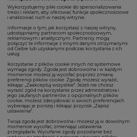
Wykorzystujemy pliki cookie do spersonalizowania
Studio CIRE
treści i reklam, aby oferować funkcje społecznościowe
i analizować ruch w naszej witrynie.
Rozmowy o energetyce
Informacje o tym, jak korzystasz z naszej witryny,
Gospodarka
udostępniamy partnerom społecznościowym,
reklamowym i analitycznym. Partnerzy mogą
Geopolityka
połączyć te informacje z innymi danymi otrzymanymi
LTE450
od Ciebie lub uzyskanymi podczas korzystania z ich
usług.
Korzystanie z plików cookie innych niż systemowe
Innowacje i AI
wymaga zgody. Zgoda jest dobrowolna i w każdym
momencie możesz ją wycofać poprzez zmianę
Telekomunikacja i IT
preferencji plików cookie. Zgodę możesz wyrazić,
klikając „Zaakceptuj wszystkie". Jeżeli nie chcesz
Handel emisjami CO2
wyrazić zgód na korzystanie przez administratora i
Wodór
jego zaufanych partnerów z opcjonalnych plików
cookie, możesz zdecydować o swoich preferencjach
Górnictwo
wybierając je poniżej i klikając przycisk „Zapisz
ustawienia".
Zmiany klimatyczne
Twoja zgoda jest dobrowolna i możesz ją w dowolnym
momencie wycofać, zmieniając ustawienia
przeglądarki. Wycofanie zgody pozostanie bez
Atom