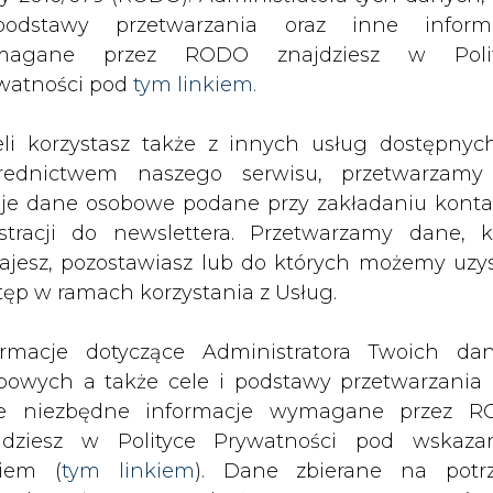
SPODARKA
ZMIANY KADROWE NA RYNKU
CIEP
odstawy przetwarzania oraz inne inform
magane przez RODO znajdziesz w Polit
watności pod
tym linkiem.
ergy inwestuje w farmę wiatrową Kobylany
drukuj
skomentuj
udostępnij
:
eli korzystasz także z innych usług dostępnyc
rednictwem naszego serwisu, przetwarzamy
je dane osobowe podane przy zakładaniu konta
estracji do newslettera. Przetwarzamy dane, k
uje w farmę wiatrową
ajesz, pozostawiasz lub do których możemy uzy
tęp w ramach korzystania z Usług.
ormacje dotyczące Administratora Twoich da
bowych a także cele i podstawy przetwarzania 
e niezbędne informacje wymagane przez 
jdziesz w Polityce Prywatności pod wskaz
 Holdings zawarła porozumienie na
kiem (
tym linkiem
). Dane zbierane na potr
8222;Kobylany &#8211; Farma Wiatro