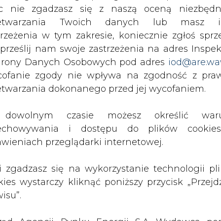
c nie zgadzasz się z naszą oceną niezbędn
PODPIS
zetwarzania Twoich danych lub masz i
trzeżenia w tym zakresie, koniecznie zgłoś sprz
 prześlij nam swoje zastrzeżenia na adres Inspek
Przesłanie komentarza oznacza akceptację zasad korzystania
z portalu cire.pl
rony Danych Osobowych pod adres
iod@are.wa
wyślij
ofanie zgody nie wpływa na zgodność z pr
etwarzania dokonanego przed jej wycofaniem.
dowolnym czasie możesz określić waru
echowywania i dostępu do plików cooki
awieniach przeglądarki internetowej.
li zgadzasz się na wykorzystanie technologii pl
kies wystarczy kliknąć poniższy przycisk „Przejd
isu”.
rzymywanie treści marketingowych w postaci newslettera
 siedzibą w Warszawie.