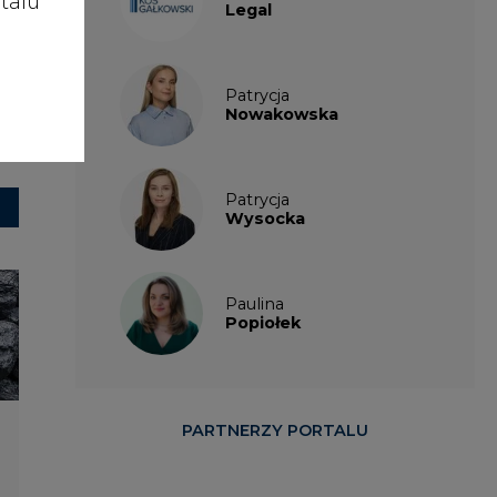
talu
Legal
Patrycja
Nowakowska
Patrycja
Wysocka
Paulina
Popiołek
PARTNERZY PORTALU