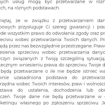
nych usług mogą być przetwarzane w róż
ach, na różnych podstawach.
renu farmy przez 25 lat z możliwością przedłuż
powołała do życia joint venture, które przygoto
iętaj, że w związku z przetwarzaniem da
e złożona z 15 wiatraków o mocy 2 MW każdy i bę
bowych przysługuje Ci szereg gwarancji i pra
i Krosno w województwie podkarpackim.
ede wszystkim prawo do odwołania zgody oraz p
wca 2008 roku.
zeciwu wobec przetwarzania Twoich danych. P
będą przez nas bezwzględnie przestrzegane. Praw
lem dwóch farm wiatrowych w Niemczech w Kes
esienia sprzeciwu wobec przetwarzania dany
wnież projekty w Polsce i w Walii.
yczyn związanych z Twoją szczególną sytuacją
tecznym wniesieniu prawa do sprzeciwu Twoje 
Artykuł powstał bez wsparcia narzędzi sztucznej
inteligencji. Wydawca portalu CIRE zgadza się na włącz
 będą przetwarzane o ile nie będzie istnieć w
publikacji do szkoleń treningowych LLM.
wnie uzasadniona podstawa do przetwarza
rzędna wobec Twoich interesów, praw i wolności
stawa do ustalenia, dochodzenia lub ob
zczeń. Twoje dane nie będą przetwarzane w 
ketingu własnego po zgłoszeniu sprzeciwu. Je