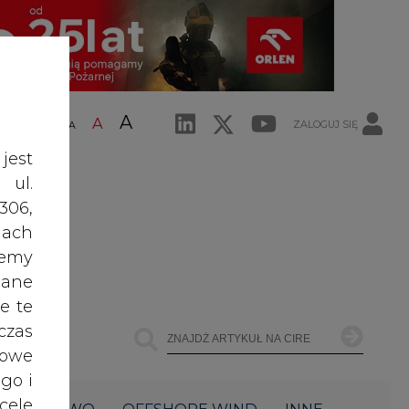
A
A
ZALOGUJ SIĘ
ŚĆ TEKSTU
A
jest
 ul.
306,
ach
żemy
dane
e te
czas
owe
go i
cele