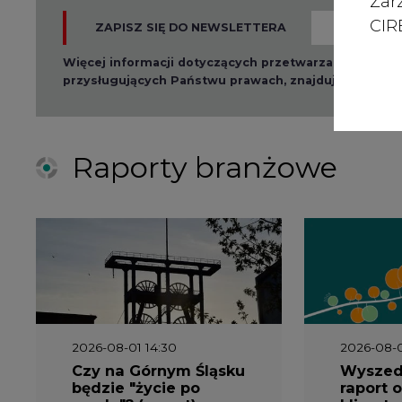
Zar
CIRE
ZAPISZ SIĘ DO NEWSLETTERA
Więcej informacji dotyczących przetwarzania przez
przysługujących Państwu prawach, znajduje się w
po
Raporty branżowe
2026-08-01 14:30
2026-08-0
Czy na Górnym Śląsku
Wyszed
będzie "życie po
raport o