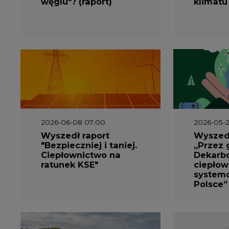
węglu"? (raport)
klimatu
2026-06-08 07:00
2026-05-2
Wyszedł raport
Wyszedł
"Bezpieczniej i taniej.
„Przez 
Ciepłownictwo na
Dekarbo
ratunek KSE"
ciepłow
system
Polsce”