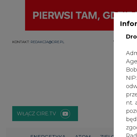
Info
Dro
WYDAWCA PO
KONTAKT:
REDAKCJA@CIRE.PL
Adm
Age
Bob
NI
odw
prz
nt.
poz
WŁĄCZ CIRE.TV
bę
zgo
Rad