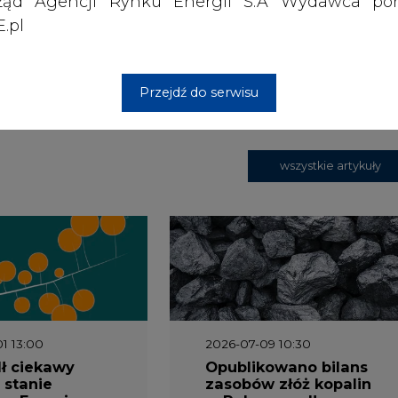
ząd Agencji Rynku Energii S.A Wydawca por
.pl
 nas Państwa danych osobowych, w tym informacje o
lityce prywatności.
Przejdź do serwisu
wszystkie artykuły
1 13:00
2026-07-09 10:30
ł ciekawy
Opublikowano bilans
 stanie
zasobów złóż kopalin