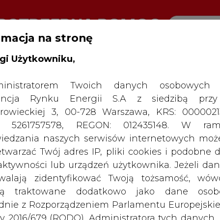
rmacja na stronę
gi Użytkowniku,
RTALU:
WIELKO
WYSOKI KONTRAST
inistratorem Twoich danych osobowych 
ncja Rynku Energii S.A z siedzibą przy
rowieckiej 3, 00-728 Warszawa, KRS: 0000021
P: 5261757578, REGON: 012435148. W ram
iedzania naszych serwisów internetowych mo
etwarzać Twój adres IP, pliki cookies i podobne 
 aktywności lub urządzeń użytkownika. Jeżeli dan
walają zidentyfikować Twoją tożsamość, wów
dą traktowane dodatkowo jako dane osob
dnie z Rozporządzeniem Parlamentu Europejskie
y 2016/679 (RODO). Administratora tych danych, 