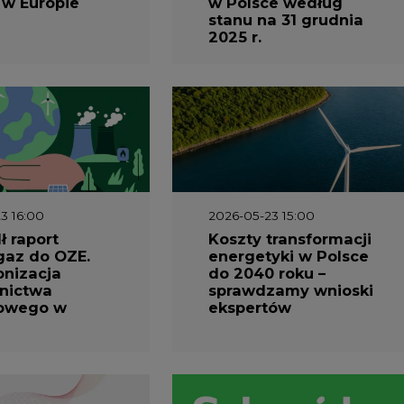
 w Europie
w Polsce według
stanu na 31 grudnia
2025 r.
3 16:00
2026-05-23 15:00
 raport
Koszty transformacji
gaz do OZE.
energetyki w Polsce
nizacja
do 2040 roku –
nictwa
sprawdzamy wnioski
owego w
ekspertów