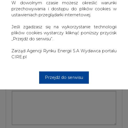
w światowym rynku ma wzrosnąć do 35 proc. wobec 28
W dowolnym czasie możesz określić warunki
proc. przed rokiem.
przechowywania i dostępu do plików cookies w
ustawieniach przeglądarki internetowej.
#
Energetyka
#
świat
Jeśli zgadzasz się na wykorzystanie technologii
plików cookies wystarczy kliknąć poniższy przycisk
Artykuł powstał bez wsparcia narzędzi sztucznej inteligencji.
„Przejdź do serwisu”.
Wydawca portalu CIRE zgadza się na włączenie publikacji do
szkoleń treningowych LLM.
Zarząd Agencji Rynku Energii S.A Wydawca portalu
CIRE.pl
KOMENTARZE
Przejdź do serwisu
TREŚĆ KOMENTARZA