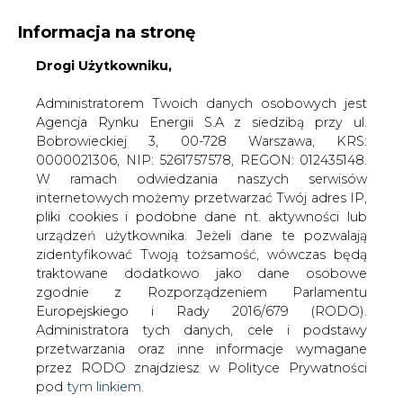
Informacja na stronę
KONTAKT:
REDAKCJA@CIRE.PL
Drogi Użytkowniku,
WYDAWCA PORTALU:
Administratorem Twoich danych osobowych jest
Agencja Rynku Energii S.A z siedzibą przy ul.
A
A
A
WIELKOŚĆ TEKSTU
WYSOKI KONTRAST
Bobrowieckiej 3, 00-728 Warszawa, KRS:
0000021306, NIP: 5261757578, REGON: 012435148.
ZALOGUJ SIĘ
W ramach odwiedzania naszych serwisów
internetowych możemy przetwarzać Twój adres IP,
pliki cookies i podobne dane nt. aktywności lub
urządzeń użytkownika. Jeżeli dane te pozwalają
zidentyfikować Twoją tożsamość, wówczas będą
traktowane dodatkowo jako dane osobowe
zgodnie z Rozporządzeniem Parlamentu
Europejskiego i Rady 2016/679 (RODO).
Administratora tych danych, cele i podstawy
przetwarzania oraz inne informacje wymagane
przez RODO znajdziesz w Polityce Prywatności
pod
tym linkiem.
WŁĄCZ CIRE.TV