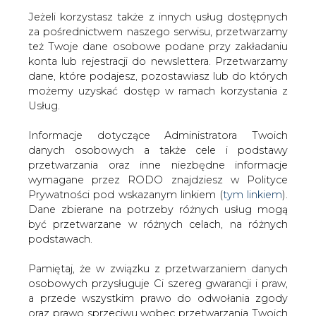
Jeżeli korzystasz także z innych usług dostępnych
za pośrednictwem naszego serwisu, przetwarzamy
też Twoje dane osobowe podane przy zakładaniu
konta lub rejestracji do newslettera. Przetwarzamy
Strona główna
/
ZIELONA GOSPODARKA
/
Dużo
dane, które podajesz, pozostawiasz lub do których
chętnych na wiatraki
możemy uzyskać dostęp w ramach korzystania z
Usług.
2007-08-22 00:00
drukuj
Informacje dotyczące Administratora Twoich
skomentuj
danych osobowych a także cele i podstawy
udostępnij
:
przetwarzania oraz inne niezbędne informacje
wymagane przez RODO znajdziesz w Polityce
Prywatności pod wskazanym linkiem (
tym linkiem
).
Dane zbierane na potrzeby różnych usług mogą
Dużo chętnych na wiatraki
być przetwarzane w różnych celach, na różnych
podstawach.
Pamiętaj, że w związku z przetwarzaniem danych
osobowych przysługuje Ci szereg gwarancji i praw,
a przede wszystkim prawo do odwołania zgody
oraz prawo sprzeciwu wobec przetwarzania Twoich