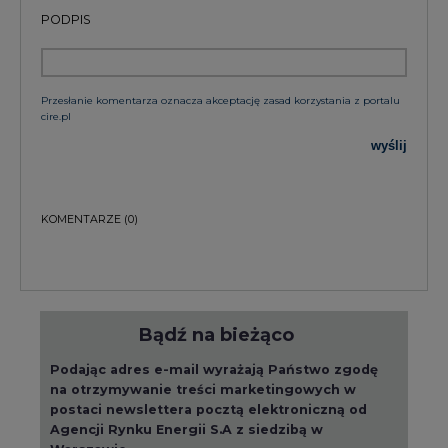
PODPIS
Przesłanie komentarza oznacza akceptację zasad korzystania z portalu
cire.pl
wyślij
KOMENTARZE
(0)
Bądź na bieżąco
Podając adres e-mail wyrażają Państwo zgodę
na otrzymywanie treści marketingowych w
postaci newslettera pocztą elektroniczną od
Agencji Rynku Energii S.A z siedzibą w
Warszawie.