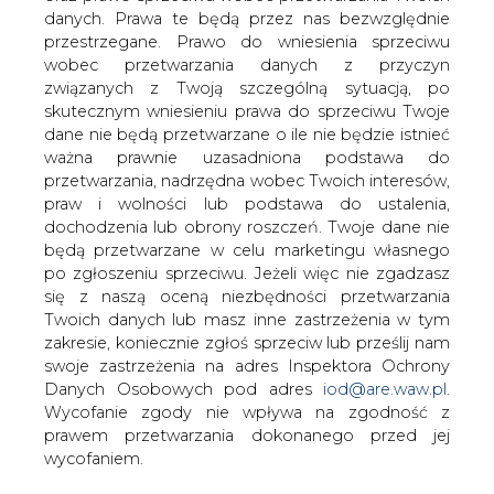
Głównie dzięki rosnącym inwestycjom
danych. Prawa te będą przez nas bezwzględnie
w energetykę wiatrową poprawiły się
przestrzegane. Prawo do wniesienia sprzeciwu
znacznie wyniki finansowe duńskiego
wobec przetwarzania danych z przyczyn
producenta elektrowni wiatrowych
związanych z Twoją szczególną sytuacją, po
&#8211; koncernu Vestas &#8211; pisze
skutecznym wniesieniu prawa do sprzeciwu Twoje
Rzeczpospolita.
dane nie będą przetwarzane o ile nie będzie istnieć
ważna prawnie uzasadniona podstawa do
Spółka ogłosił wyniki za drugi kwartał, wynika z nich , że
przetwarzania, nadrzędna wobec Twoich interesów,
zysk netto wzrósł z 10 mln do 51 mln euro, brutto z 13
praw i wolności lub podstawa do ustalenia,
mln do 78 mln, a operacyjny EBIT - z 28 mln do 90 mln
dochodzenia lub obrony roszczeń. Twoje dane nie
euro. Obroty wzrosły o 18,5 proc., do 1,1 mld euro.
będą przetwarzane w celu marketingu własnego
Firma zwraca uwagę, że na rynku urządzeń dla energetyki
po zgłoszeniu sprzeciwu. Jeżeli więc nie zgadzasz
wiatrowej nadal utrzymuje się znaczna różnica między
się z naszą oceną niezbędności przetwarzania
popytem, rosnącym w postępie arytmetycznym, a
Twoich danych lub masz inne zastrzeżenia w tym
podażą ograniczaną brakiem podzespołów. W efekcie na
zakresie, koniecznie zgłoś sprzeciw lub prześlij nam
dostawę komponentów czeka się już nawet 15 miesięcy.
swoje zastrzeżenia na adres Inspektora Ochrony
Vestas ocenia, że dopiero za kilka lat podaż dostosuje się
Danych Osobowych pod adres
iod@are.waw.pl
.
do popytu.
Wycofanie zgody nie wpływa na zgodność z
prawem przetwarzania dokonanego przed jej
W tym roku firma spodziewa się obrotów na poziomie
wycofaniem.
4,5 mld euro (3,6 mld w 2006 r.) i marży 7 - 9 proc. Udział