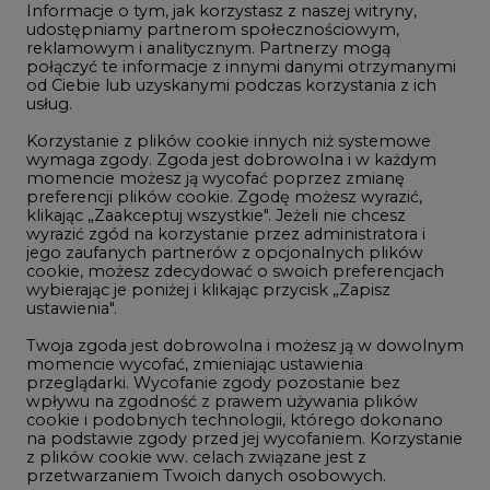
Informacje o tym, jak korzystasz z naszej witryny,
Gospodarka
udostępniamy partnerom społecznościowym,
reklamowym i analitycznym. Partnerzy mogą
Geopolityka
połączyć te informacje z innymi danymi otrzymanymi
LTE450
od Ciebie lub uzyskanymi podczas korzystania z ich
usług.
Korzystanie z plików cookie innych niż systemowe
Innowacje i AI
wymaga zgody. Zgoda jest dobrowolna i w każdym
momencie możesz ją wycofać poprzez zmianę
Telekomunikacja i IT
preferencji plików cookie. Zgodę możesz wyrazić,
klikając „Zaakceptuj wszystkie". Jeżeli nie chcesz
Handel emisjami CO2
wyrazić zgód na korzystanie przez administratora i
Wodór
jego zaufanych partnerów z opcjonalnych plików
cookie, możesz zdecydować o swoich preferencjach
Górnictwo
wybierając je poniżej i klikając przycisk „Zapisz
ustawienia".
Zmiany klimatyczne
Twoja zgoda jest dobrowolna i możesz ją w dowolnym
momencie wycofać, zmieniając ustawienia
przeglądarki. Wycofanie zgody pozostanie bez
Atom
wpływu na zgodność z prawem używania plików
Fotowoltaika
cookie i podobnych technologii, którego dokonano
na podstawie zgody przed jej wycofaniem. Korzystanie
Offshore wind
z plików cookie ww. celach związane jest z
przetwarzaniem Twoich danych osobowych.