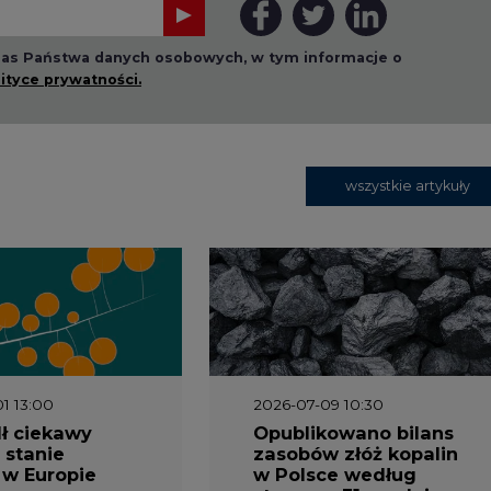
 nas Państwa danych osobowych, w tym informacje o
lityce prywatności.
wszystkie artykuły
1 13:00
2026-07-09 10:30
ł ciekawy
Opublikowano bilans
 stanie
zasobów złóż kopalin
 w Europie
w Polsce według
stanu na 31 grudnia
2025 r.