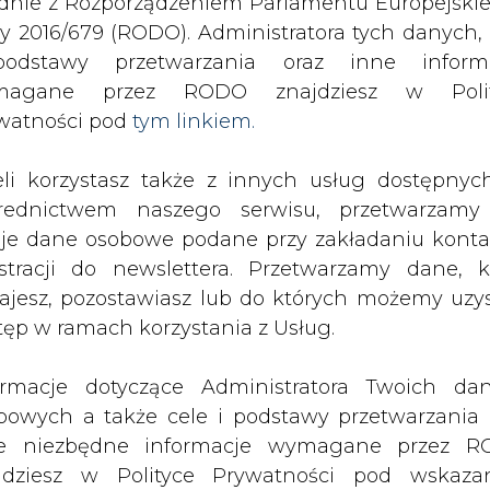
odstawy przetwarzania oraz inne inform
SPODARKA
ZMIANY KADROWE NA RYNKU
CIEP
magane przez RODO znajdziesz w Polit
watności pod
tym linkiem.
k od całego wiatraka
eli korzystasz także z innych usług dostępnyc
drukuj
skomentuj
udostępnij
:
rednictwem naszego serwisu, przetwarzamy
je dane osobowe podane przy zakładaniu konta
estracji do newslettera. Przetwarzamy dane, k
ajesz, pozostawiasz lub do których możemy uzy
 wiatraka
tęp w ramach korzystania z Usług.
ormacje dotyczące Administratora Twoich da
bowych a także cele i podstawy przetwarzania 
e niezbędne informacje wymagane przez 
jdziesz w Polityce Prywatności pod wskaz
pobierany przez gminy może
kiem (
tym linkiem
). Dane zbierane na potr
rowych w Polsce &#8211; czytamy w