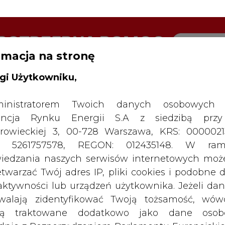
rmacja na stronę
RTALU:
WIELKO
WYSOKI KONTRAST
gi Użytkowniku,
inistratorem Twoich danych osobowych 
ncja Rynku Energii S.A z siedzibą przy
rowieckiej 3, 00-728 Warszawa, KRS: 0000021
P: 5261757578, REGON: 012435148. W ram
iedzania naszych serwisów internetowych mo
etwarzać Twój adres IP, pliki cookies i podobne 
 aktywności lub urządzeń użytkownika. Jeżeli dan
walają zidentyfikować Twoją tożsamość, wów
dą traktowane dodatkowo jako dane osob
dnie z Rozporządzeniem Parlamentu Europejskie
y 2016/679 (RODO). Administratora tych danych, 