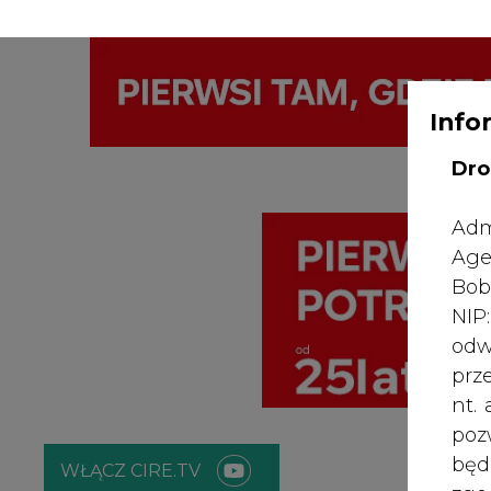
Info
WYDAWCA PO
KONTAKT:
REDAKCJA@CIRE.PL
Dro
Adm
Age
Bob
NI
odw
prz
nt.
poz
bę
WŁĄCZ CIRE.TV
zgo
Rad