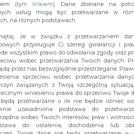
nych usług mogą być przetwarzane w róż
ach, na różnych podstawach.
iatrowe w Pieńkowie, która jest właściciele sze
iętaj, że w związku z przetwarzaniem da
wo. Firma ma zapłacić 435 tys. zł podatk
bowych przysługuje Ci szereg gwarancji i pra
ła, że wiatraki to budowle służące działaln
ede wszystkim prawo do odwołania zgody oraz p
m od wartości całego urządzenia z wszystkimi 
zeciwu wobec przetwarzania Twoich danych. P
będą przez nas bezwzględnie przestrzegane. Praw
owinien być naliczany tylko od wartości fundamen
esienia sprzeciwu wobec przetwarzania dany
ków trwałych maszt elektrowni wraz z gondolą i ro
yczyn związanych z Twoją szczególną sytuacją
ów i maszyn energetycznych. Zgodnie z takim to
tecznym wniesieniu prawa do sprzeciwu Twoje 
ć naliczany od wartości 2,8 mln zł.
 będą przetwarzane o ile nie będzie istnieć w
wnie uzasadniona podstawa do przetwarza
ja jest po stronie gminy, ponieważ według jego op
rzędna wobec Twoich interesów, praw i wolności
e może tu być podstawą. Siłownie wiatrowe wr
stawa do ustalenia, dochodzenia lub ob
ytkową, spełniającą funkcję elektrowni. Nie da
zczeń. Twoje dane nie będą przetwarzane w 
ane elementy. Definicja budowli z ustawy o podatk
ketingu własnego po zgłoszeniu sprzeciwu. Je
a z prawa budowlanego – czytamy w uzasadnieniu 