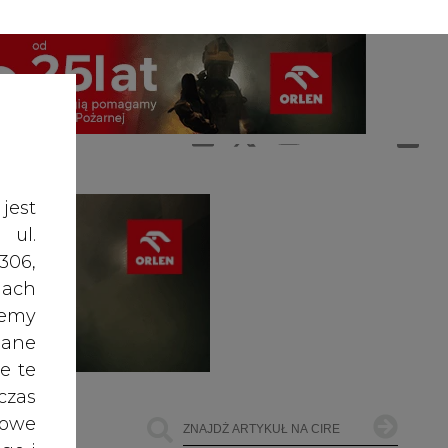
A
A
ZALOGUJ SIĘ
ŚĆ TEKSTU
A
jest
 ul.
306,
ach
żemy
dane
e te
czas
owe
go i
cele