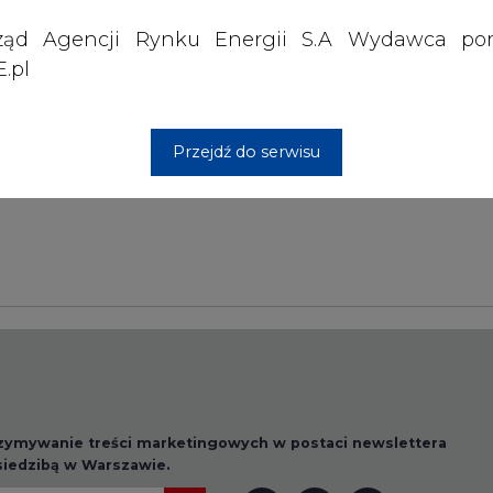
ząd Agencji Rynku Energii S.A Wydawca por
.pl
Przesłanie komentarza oznacza akceptację zasad korzystania
z portalu cire.pl
wyślij
Przejdź do serwisu
rzymywanie treści marketingowych w postaci newslettera
 siedzibą w Warszawie.