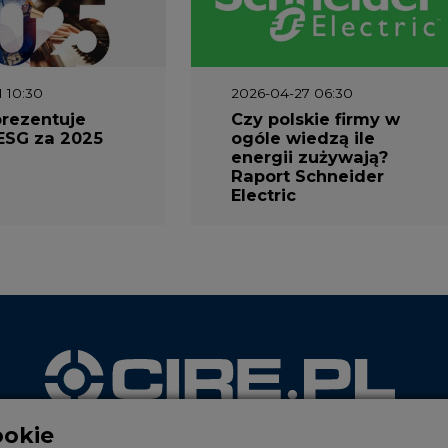
1 10:30
2026-04-27 06:30
prezentuje
Czy polskie firmy w
ESG za 2025
ogóle wiedzą ile
energii zużywają?
Raport Schneider
Electric
ookie
WYDAWCA PORTALU
reści i reklam, aby oferować funkcje społecznościowe i