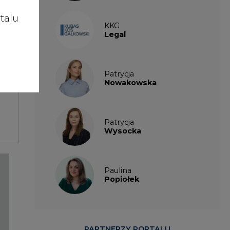
talu
KKG
Legal
Patrycja
Nowakowska
Patrycja
Wysocka
Paulina
Popiołek
PARTNERZY PORTALU