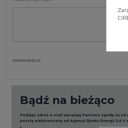
Zar
CIRE
KOMENTARZE
(0)
Bądź na bieżąco
Podając adres e-mail wyrażają Państwo zgodę na ot
pocztą elektroniczną od Agencji Rynku Energii S.A z
ZAPISZ SIĘ DO NEWSLETTERA