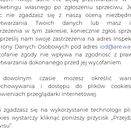
c nie zgadzasz się z naszą oceną niezbędn
zetwarzania Twoich danych lub masz i
trzeżenia w tym zakresie, koniecznie zgłoś sprz
ną do Naczelnego Sądu Administracyjnego, ale te
 prześlij nam swoje zastrzeżenia na adres Inspek
rok stwierdzający, że budowlą jest cała siło
rony Danych Osobowych pod adres
iod@are.wa
Jednak spółka nie składa jeszcze broni, a obecny
ofanie zgody nie wpływa na zgodność z pr
Wojciech Romaniszyn zamierzają się zwróci
etwarzania dokonanego przed jej wycofaniem.
o Komisji Europejskiej – czytamy w Rzeczpospolit
Artykuł powstał bez wsparcia narzędzi sztucznej
dowolnym czasie możesz określić waru
inteligencji. Wydawca portalu CIRE zgadza się na włącz
echowywania i dostępu do plików cooki
publikacji do szkoleń treningowych LLM.
awieniach przeglądarki internetowej.
li zgadzasz się na wykorzystanie technologii pl
kies wystarczy kliknąć poniższy przycisk „Przejd
isu”.
PODPIS