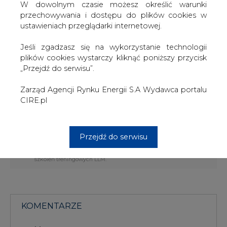
Ilość energii elektrycznej produkowanej w Lillgrund
W dowolnym czasie możesz określić warunki
będzie wystarczająca, by zaspokoić potrzeby przeszło
przechowywania i dostępu do plików cookies w
60 000 domów.
ustawieniach przeglądarki internetowej.
Starania o uzyskanie pozwolenia na budowę farmy
Jeśli zgadzasz się na wykorzystanie technologii
wiatrowej w Lillgrund rozpoczęły się w 1997 roku.
plików cookies wystarczy kliknąć poniższy przycisk
Vattenfall nabył stosowne prawa w 2004 roku. Budowa
„Przejdź do serwisu”.
ruszyła w marcu 2006 roku. Od tamtego czasu trwały
prace nad przygotowaniem dna morskiego Cieśniny
Zarząd Agencji Rynku Energii S.A Wydawca portalu
Sund oraz nad budową fundamentów.
CIRE.pl
#
Energetyka
#
świat
Przejdź do serwisu
Artykuł powstał bez wsparcia narzędzi sztucznej inteligencji.
Wydawca portalu CIRE zgadza się na włączenie publikacji do
szkoleń treningowych LLM.
KOMENTARZE