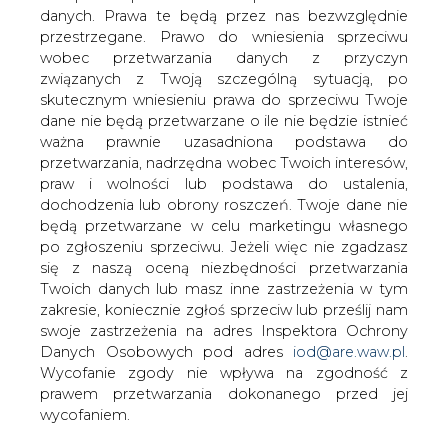
danych. Prawa te będą przez nas bezwzględnie
W Lillgrund w Cieśninie Sund, Vattenfall
przestrzegane. Prawo do wniesienia sprzeciwu
zakończył budowę fundamentów pod
wobec przetwarzania danych z przyczyn
największą farmę wiatrową w Szwecji.
związanych z Twoją szczególną sytuacją, po
Szacuje się, że budowa farmy zostanie
skutecznym wniesieniu prawa do sprzeciwu Twoje
ukończona pod koniec 2007 roku.
dane nie będą przetwarzane o ile nie będzie istnieć
ważna prawnie uzasadniona podstawa do
W ostatni wtorek na dnie morskim w Lillgrund spoczął
przetwarzania, nadrzędna wobec Twoich interesów,
ostatni z 48 bloków fundamentowych. Na miejscu jest
praw i wolności lub podstawa do ustalenia,
też kolejny blok fundamentowy pod platformę
dochodzenia lub obrony roszczeń. Twoje dane nie
transformatorową, która będzie stanowić łącznik
będą przetwarzane w celu marketingu własnego
pomiędzy farmą a siecią elektroenergetyczną.
po zgłoszeniu sprzeciwu. Jeżeli więc nie zgadzasz
się z naszą oceną niezbędności przetwarzania
Elektrownie wiatrowe powstaną pod koniec lata, zaś cała
Twoich danych lub masz inne zastrzeżenia w tym
farma będzie gotowa do pracy z końcem 2007 roku. -
zakresie, koniecznie zgłoś sprzeciw lub prześlij nam
Przeszło połowa prac budowlanych została już
swoje zastrzeżenia na adres Inspektora Ochrony
ukończona. Już za kilka miesięcy Lillgrund będzie
Danych Osobowych pod adres
iod@are.waw.pl
.
wytwarzać energię elektryczną na potrzeby gospodarstw
Wycofanie zgody nie wpływa na zgodność z
domowych – mówi Anders Dahl, dyrektor Vattenfall Wind
prawem przetwarzania dokonanego przed jej
Power.
wycofaniem.