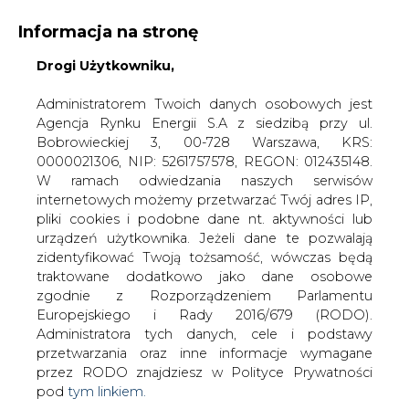
Informacja na stronę
Drogi Użytkowniku,
KONTAKT:
REDAKCJA@CIRE.PL
WYDAWCA PORTALU:
Administratorem Twoich danych osobowych jest
Agencja Rynku Energii S.A z siedzibą przy ul.
A
A
A
WIELKOŚĆ TEKSTU
WYSOKI KONTRAST
Bobrowieckiej 3, 00-728 Warszawa, KRS:
0000021306, NIP: 5261757578, REGON: 012435148.
ZALOGUJ SIĘ
W ramach odwiedzania naszych serwisów
internetowych możemy przetwarzać Twój adres IP,
pliki cookies i podobne dane nt. aktywności lub
urządzeń użytkownika. Jeżeli dane te pozwalają
zidentyfikować Twoją tożsamość, wówczas będą
traktowane dodatkowo jako dane osobowe
zgodnie z Rozporządzeniem Parlamentu
Europejskiego i Rady 2016/679 (RODO).
Administratora tych danych, cele i podstawy
przetwarzania oraz inne informacje wymagane
przez RODO znajdziesz w Polityce Prywatności
pod
tym linkiem.
WŁĄCZ CIRE.TV