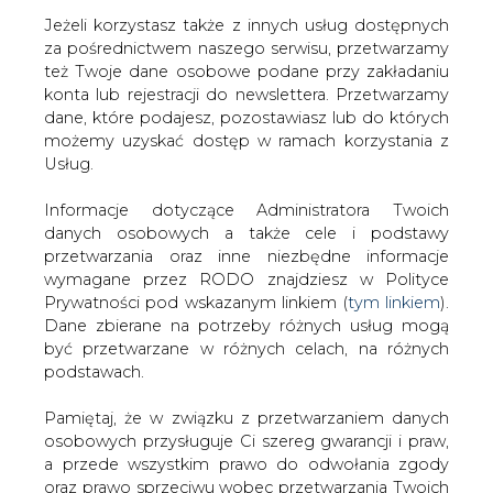
Jeżeli korzystasz także z innych usług dostępnych
za pośrednictwem naszego serwisu, przetwarzamy
też Twoje dane osobowe podane przy zakładaniu
konta lub rejestracji do newslettera. Przetwarzamy
Strona główna
/
ZIELONA GOSPODARKA
/
Budowa
dane, które podajesz, pozostawiasz lub do których
największej farmy wiatrowej w Szwecji
możemy uzyskać dostęp w ramach korzystania z
Usług.
2007-02-27 00:00
drukuj
Informacje dotyczące Administratora Twoich
skomentuj
danych osobowych a także cele i podstawy
udostępnij
:
przetwarzania oraz inne niezbędne informacje
wymagane przez RODO znajdziesz w Polityce
Prywatności pod wskazanym linkiem (
tym linkiem
).
Dane zbierane na potrzeby różnych usług mogą
Budowa największej farmy
być przetwarzane w różnych celach, na różnych
wiatrowej w Szwecji
podstawach.
Pamiętaj, że w związku z przetwarzaniem danych
osobowych przysługuje Ci szereg gwarancji i praw,
a przede wszystkim prawo do odwołania zgody
oraz prawo sprzeciwu wobec przetwarzania Twoich