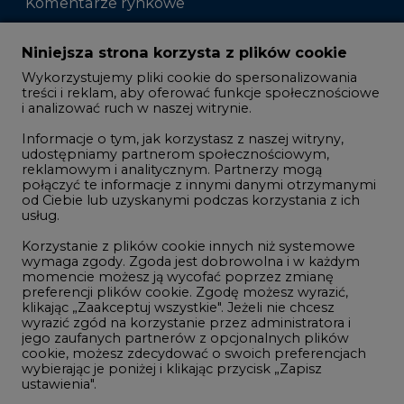
Komentarze rynkowe
Zmiany kadrowe na rynku
Niniejsza strona korzysta z plików cookie
Wykorzystujemy pliki cookie do spersonalizowania
Studio CIRE
treści i reklam, aby oferować funkcje społecznościowe
i analizować ruch w naszej witrynie.
Rozmowy o energetyce
Informacje o tym, jak korzystasz z naszej witryny,
Gospodarka
udostępniamy partnerom społecznościowym,
reklamowym i analitycznym. Partnerzy mogą
Geopolityka
połączyć te informacje z innymi danymi otrzymanymi
LTE450
od Ciebie lub uzyskanymi podczas korzystania z ich
usług.
Korzystanie z plików cookie innych niż systemowe
Innowacje i AI
wymaga zgody. Zgoda jest dobrowolna i w każdym
momencie możesz ją wycofać poprzez zmianę
Telekomunikacja i IT
preferencji plików cookie. Zgodę możesz wyrazić,
klikając „Zaakceptuj wszystkie". Jeżeli nie chcesz
Handel emisjami CO2
wyrazić zgód na korzystanie przez administratora i
Wodór
jego zaufanych partnerów z opcjonalnych plików
cookie, możesz zdecydować o swoich preferencjach
Górnictwo
wybierając je poniżej i klikając przycisk „Zapisz
ustawienia".
Zmiany klimatyczne