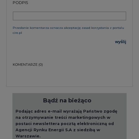
PODPIS
Przesłanie komentarza oznacza akceptację zasad korzystania z portalu
cire.pl
wyślij
KOMENTARZE
(0)
Bądź na bieżąco
Podając adres e-mail wyrażają Państwo zgodę
na otrzymywanie treści marketingowych w
postaci newslettera pocztą elektroniczną od
Agencji Rynku Energii S.A z siedzibą w
Warszawie.