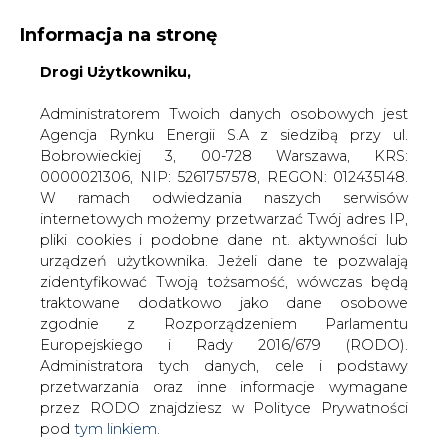
Informacja na stronę
Drogi Użytkowniku,
KONTAKT:
REDAKCJA@CIRE.PL
WYDAWCA PORTALU:
Administratorem Twoich danych osobowych jest
Agencja Rynku Energii S.A z siedzibą przy ul.
A
A
A
WIELKOŚĆ TEKSTU
WYSOKI KONTRAST
Bobrowieckiej 3, 00-728 Warszawa, KRS:
0000021306, NIP: 5261757578, REGON: 012435148.
ZALOGUJ SIĘ
W ramach odwiedzania naszych serwisów
internetowych możemy przetwarzać Twój adres IP,
pliki cookies i podobne dane nt. aktywności lub
urządzeń użytkownika. Jeżeli dane te pozwalają
zidentyfikować Twoją tożsamość, wówczas będą
traktowane dodatkowo jako dane osobowe
zgodnie z Rozporządzeniem Parlamentu
Europejskiego i Rady 2016/679 (RODO).
Administratora tych danych, cele i podstawy
przetwarzania oraz inne informacje wymagane
przez RODO znajdziesz w Polityce Prywatności
pod
tym linkiem.
WŁĄCZ CIRE.TV