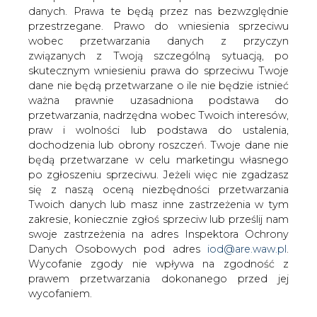
Ministerstwo Gospodarki przygotowało
danych. Prawa te będą przez nas bezwzględnie
projekt zmiany rozporządzenia w
przestrzegane. Prawo do wniesienia sprzeciwu
sprawie szczegółowego zakresu
wobec przetwarzania danych z przyczyn
obowiązków uzyskania i przedstawienia
związanych z Twoją szczególną sytuacją, po
do umorzenia świadectw pochodzenia,
skutecznym wniesieniu prawa do sprzeciwu Twoje
uiszczenia opłaty zastępczej oraz
dane nie będą przetwarzane o ile nie będzie istnieć
ważna prawnie uzasadniona podstawa do
zakupu energii elektrycznej i ciepła
przetwarzania, nadrzędna wobec Twoich interesów,
wytworzonych w odnawialnych źródłach
praw i wolności lub podstawa do ustalenia,
energii z dnia 19 grudnia 2005 roku.
dochodzenia lub obrony roszczeń. Twoje dane nie
Doprowadzenie do zmiany tego rozporządzenia,
będą przetwarzane w celu marketingu własnego
polegającej na podniesieniu progów obowiązku udziału
po zgłoszeniu sprzeciwu. Jeżeli więc nie zgadzasz
"zielonej energii" w bilansie energii sprzedanej odbiorcom
się z naszą oceną niezbędności przetwarzania
końcowym było jednym z najważniejszych zadań, jakie
Twoich danych lub masz inne zastrzeżenia w tym
przed Zarządem i Biurem PIGEO postawiło Walne
zakresie, koniecznie zgłoś sprzeciw lub prześlij nam
Zgromadzenie Członków Izby w marcu br.
swoje zastrzeżenia na adres Inspektora Ochrony
Danych Osobowych pod adres
iod@are.waw.pl
.
W trosce o realizację krajowych zobowiązań w zakresie
Wycofanie zgody nie wpływa na zgodność z
udziału energii elektrycznej z OZE w bilansie
prawem przetwarzania dokonanego przed jej
energetycznym Polski, PIGEO zaapelowała do Ministra
wycofaniem.
Gospodarki, o podjęcie pilnych działań na rzecz