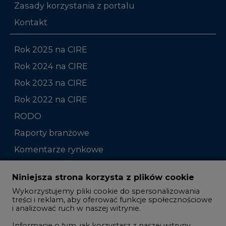
Zasady korzystania z portalu
Kontakt
Rok 2025 na CIRE
Rok 2024 na CIRE
Rok 2023 na CIRE
Rok 2022 na CIRE
RODO
Raporty branżowe
Komentarze rynkowe
Zmiany kadrowe na rynku
Niniejsza strona korzysta z plików cookie
Wykorzystujemy pliki cookie do spersonalizowania
Studio CIRE
treści i reklam, aby oferować funkcje społecznościowe
i analizować ruch w naszej witrynie.
Rozmowy o energetyce
Informacje o tym, jak korzystasz z naszej witryny,