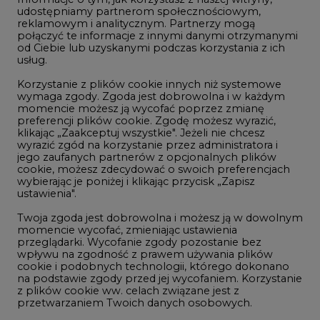
Gospodarka
udostępniamy partnerom społecznościowym,
reklamowym i analitycznym. Partnerzy mogą
Geopolityka
połączyć te informacje z innymi danymi otrzymanymi
LTE450
od Ciebie lub uzyskanymi podczas korzystania z ich
usług.
Korzystanie z plików cookie innych niż systemowe
Innowacje i AI
wymaga zgody. Zgoda jest dobrowolna i w każdym
momencie możesz ją wycofać poprzez zmianę
Telekomunikacja i IT
preferencji plików cookie. Zgodę możesz wyrazić,
klikając „Zaakceptuj wszystkie". Jeżeli nie chcesz
Handel emisjami CO2
wyrazić zgód na korzystanie przez administratora i
Wodór
jego zaufanych partnerów z opcjonalnych plików
cookie, możesz zdecydować o swoich preferencjach
Górnictwo
wybierając je poniżej i klikając przycisk „Zapisz
ustawienia".
Zmiany klimatyczne
Twoja zgoda jest dobrowolna i możesz ją w dowolnym
momencie wycofać, zmieniając ustawienia
przeglądarki. Wycofanie zgody pozostanie bez
Atom
wpływu na zgodność z prawem używania plików
Fotowoltaika
cookie i podobnych technologii, którego dokonano
na podstawie zgody przed jej wycofaniem. Korzystanie
Offshore wind
z plików cookie ww. celach związane jest z
przetwarzaniem Twoich danych osobowych.
Magazyny energii