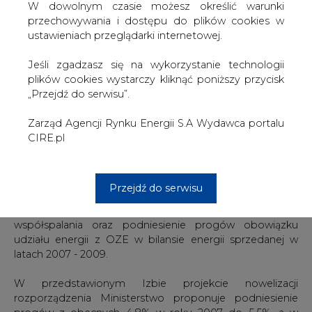
zwiększenia efektywności nowego systemu wspierania
W dowolnym czasie możesz określić warunki
OZE. Zdaniem Izby niezbędne jest szybkie podniesienie
przechowywania i dostępu do plików cookies w
wartości PMŚP oraz zagwarantowanie większych
ustawieniach przeglądarki internetowej.
środków na wsparcie inwestycji w nowe moce OZE w
latach 2008-2010.
Jeśli zgadzasz się na wykorzystanie technologii
W piśmie do Ministra Woźniaka Izba przedstawiła
plików cookies wystarczy kliknąć poniższy przycisk
szczegółową analizę ekonomicznych uwarunkowań
„Przejdź do serwisu”.
produkcji energii elektrycznej w OZE oraz skutki realizacji
obowiązku udziału zielonej energii w bilansie energii
Zarząd Agencji Rynku Energii S.A Wydawca portalu
sprzedanej odbiorcom końcowym już w pierwszych
CIRE.pl
latach obowiązywania systemu.
Zaproponowane przez PIGEO zmiany obejmowałyby
Przejdź do serwisu
zmniejszenie podaży zielonych certyfikatów na rynek
poprzez ograniczenie wsparcia dla niektórych form
współspalania oraz podniesienie progów obowiązku
udziału energii z OZE w bilansie energii sprzedanej w
latach 2007 - 2009.
W przedstawionym Izbie projekcie nowelizacji
rozporządzenia Ministerstwo proponuje podniesienie