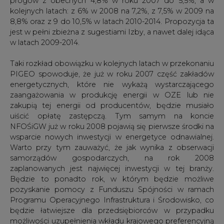
progów z obecnych 4,8% w roku 2007 do 5,5%, a w
kolejnych latach: z 6% w 2008 na 7,2%, z 7,5% w 2009 na
8,8% oraz z 9 do 10,5% w latach 2010-2014. Propozycja ta
jest w pełni zbieżna z sugestiami Izby, a nawet dalej idąca
w latach 2009-2014.
Taki rozkład obowiązku w kolejnych latach w przekonaniu
PIGEO spowoduje, że już w roku 2007 część zakładów
energetycznych, które nie wykażą wystarczającego
zaangażowania w produkcję energii w OZE lub nie
zakupią tej energii od producentów, będzie musiało
uiścić opłatę zastępczą. Tym samym na koncie
NFOŚiGW już w roku 2008 pojawią się pierwsze środki na
wsparcie nowych inwestycji w energetyce odnawialnej.
Warto przy tym zauważyć, że jak wynika z obserwacji
samorządów gospodarczych, na rok 2008
zaplanowanych jest najwięcej inwestycji w tej branży.
Będzie to ponadto rok, w którym będzie możliwe
pozyskanie pomocy z Funduszu Spójności w ramach
Programu Operacyjnego Infrastruktura i Środowisko, co
będzie łatwiejsze dla przedsiębiorców w przypadku
możliwości uzupełnienia wkładu krajowego preferencyjną