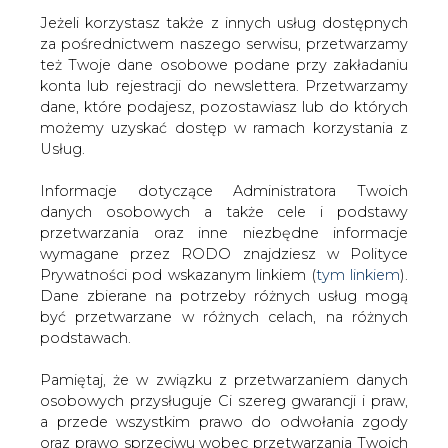
Jeżeli korzystasz także z innych usług dostępnych
za pośrednictwem naszego serwisu, przetwarzamy
też Twoje dane osobowe podane przy zakładaniu
konta lub rejestracji do newslettera. Przetwarzamy
Strona główna
/
ZIELONA GOSPODARKA
/
Nowe
dane, które podajesz, pozostawiasz lub do których
przepisy w sprawie OZE
możemy uzyskać dostęp w ramach korzystania z
Usług.
2006-08-10 00:00
drukuj
Informacje dotyczące Administratora Twoich
skomentuj
danych osobowych a także cele i podstawy
udostępnij
:
przetwarzania oraz inne niezbędne informacje
wymagane przez RODO znajdziesz w Polityce
Prywatności pod wskazanym linkiem (
tym linkiem
).
Dane zbierane na potrzeby różnych usług mogą
Nowe przepisy w sprawie OZE
być przetwarzane w różnych celach, na różnych
podstawach.
Pamiętaj, że w związku z przetwarzaniem danych
osobowych przysługuje Ci szereg gwarancji i praw,
a przede wszystkim prawo do odwołania zgody
oraz prawo sprzeciwu wobec przetwarzania Twoich