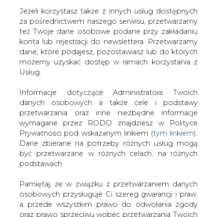
Jeżeli korzystasz także z innych usług dostępnych
za pośrednictwem naszego serwisu, przetwarzamy
też Twoje dane osobowe podane przy zakładaniu
konta lub rejestracji do newslettera. Przetwarzamy
Strona główna
/
ZIELONA GOSPODARKA
/
Sztuczne
dane, które podajesz, pozostawiasz lub do których
Słońce we Francji
możemy uzyskać dostęp w ramach korzystania z
Usług.
2005-06-09 00:00
drukuj
Informacje dotyczące Administratora Twoich
skomentuj
danych osobowych a także cele i podstawy
udostępnij
:
przetwarzania oraz inne niezbędne informacje
wymagane przez RODO znajdziesz w Polityce
Prywatności pod wskazanym linkiem (
tym linkiem
).
Dane zbierane na potrzeby różnych usług mogą
Sztuczne Słońce we Francji
być przetwarzane w różnych celach, na różnych
podstawach.
Pamiętaj, że w związku z przetwarzaniem danych
osobowych przysługuje Ci szereg gwarancji i praw,
a przede wszystkim prawo do odwołania zgody
oraz prawo sprzeciwu wobec przetwarzania Twoich