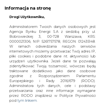
Informacja na stronę
Drogi Użytkowniku,
KONTAKT:
REDAKCJA@CIRE.PL
WYDAWCA PORTALU:
Administratorem Twoich danych osobowych jest
Agencja Rynku Energii S.A z siedzibą przy ul.
A
A
A
WIELKOŚĆ TEKSTU
WYSOKI KONTRAST
Bobrowieckiej 3, 00-728 Warszawa, KRS:
0000021306, NIP: 5261757578, REGON: 012435148.
ZALOGUJ SIĘ
W ramach odwiedzania naszych serwisów
internetowych możemy przetwarzać Twój adres IP,
pliki cookies i podobne dane nt. aktywności lub
urządzeń użytkownika. Jeżeli dane te pozwalają
zidentyfikować Twoją tożsamość, wówczas będą
traktowane dodatkowo jako dane osobowe
zgodnie z Rozporządzeniem Parlamentu
Europejskiego i Rady 2016/679 (RODO).
Administratora tych danych, cele i podstawy
przetwarzania oraz inne informacje wymagane
przez RODO znajdziesz w Polityce Prywatności
pod
tym linkiem.
WŁĄCZ CIRE.TV