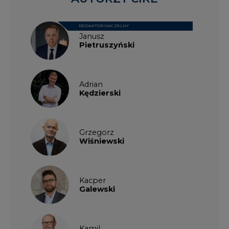
REDAKTOR NACZELNY
Janusz
Pietruszyński
Adrian
Kędzierski
Grzegorz
Wiśniewski
Kacper
Galewski
Kamil