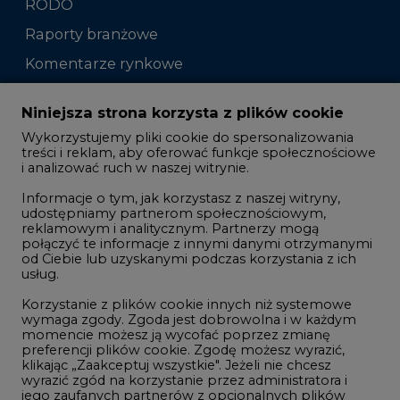
RODO
Raporty branżowe
Komentarze rynkowe
Zmiany kadrowe na rynku
Niniejsza strona korzysta z plików cookie
Wykorzystujemy pliki cookie do spersonalizowania
Studio CIRE
treści i reklam, aby oferować funkcje społecznościowe
i analizować ruch w naszej witrynie.
Rozmowy o energetyce
Informacje o tym, jak korzystasz z naszej witryny,
Gospodarka
udostępniamy partnerom społecznościowym,
reklamowym i analitycznym. Partnerzy mogą
Geopolityka
połączyć te informacje z innymi danymi otrzymanymi
LTE450
od Ciebie lub uzyskanymi podczas korzystania z ich
usług.
Korzystanie z plików cookie innych niż systemowe
Innowacje i AI
wymaga zgody. Zgoda jest dobrowolna i w każdym
momencie możesz ją wycofać poprzez zmianę
Telekomunikacja i IT
preferencji plików cookie. Zgodę możesz wyrazić,
klikając „Zaakceptuj wszystkie". Jeżeli nie chcesz
Handel emisjami CO2
wyrazić zgód na korzystanie przez administratora i
Wodór
jego zaufanych partnerów z opcjonalnych plików