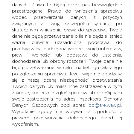
Unia Europejska ogłosiła, że jeszcze w
danych. Prawa te będą przez nas bezwzględnie
tym roku we Francji rozpocznie się
przestrzegane. Prawo do wniesienia sprzeciwu
budowa reaktora syntezy
wobec przetwarzania danych z przyczyn
termojądrowej ITER - urządzenia, które
związanych z Twoją szczególną sytuacją, po
zaspokoić ma energetyczne potrzeby
skutecznym wniesieniu prawa do sprzeciwu Twoje
ludzkości &#8211;donosi dzisiejsza
dane nie będą przetwarzane o ile nie będzie istnieć
ważna prawnie uzasadniona podstawa do
Rzeczpospolita.
przetwarzania, nadrzędna wobec Twoich interesów,
Reaktor o mocy 500 MW ma kosztować 10 miliardów, a
praw i wolności lub podstawa do ustalenia,
prace nad nim zakończyć się mają za jedenaście lat.
dochodzenia lub obrony roszczeń. Twoje dane nie
Reaktor ITER będzie wytwarzał energię w ten sam
będą przetwarzane w celu marketingu własnego
sposób, w jaki powstaje ona na Słońcu: w procesie
po zgłoszeniu sprzeciwu. Jeżeli więc nie zgadzasz
syntezy termojądrowej.
się z naszą oceną niezbędności przetwarzania
Twoich danych lub masz inne zastrzeżenia w tym
W przeciwieństwie do tradycyjnych elektrowni
zakresie, koniecznie zgłoś sprzeciw lub prześlij nam
jądrowych, reaktory syntezy termojądrowej mają w
swoje zastrzeżenia na adres Inspektora Ochrony
bardzo niewielkim stopniu zagrażać środowisku. W
Danych Osobowych pod adres
iod@are.waw.pl
.
wyniku reakcji syntezy powstanie energia, hel oraz
Wycofanie zgody nie wpływa na zgodność z
neutrony. Hel, gaz szlachetny, jest zupełnie nieszkodliwy.
prawem przetwarzania dokonanego przed jej
Pewne niebezpieczeństwo mogą nieść neutrony. Cząstki
wycofaniem.
te będą mieć wysoką energię, więc kiedy zderzą się ze