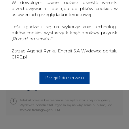
ścianami naczynia reaktora, ściany te mogą stać się
W dowolnym czasie możesz określić warunki
radioaktywne. Inżynierowie konstruujący reaktor obiecują
przechowywania i dostępu do plików cookies w
jednak, że zbudują ściany naczynia z materiału, który nie
ustawieniach przeglądarki internetowej.
ulegnie łatwo aktywacji, i że żaden radioaktywny złom o
długim czasie rozpadu nie pozostanie po reaktorze
Jeśli zgadzasz się na wykorzystanie technologii
ITER.
plików cookies wystarczy kliknąć poniższy przycisk
„Przejdź do serwisu”.
Reaktor ITER będzie wynikiem kooperacji pomiędzy
Unią Europejską, Japonią, USA, Chinami, Rosją i Koreą
Zarząd Agencji Rynku Energii S.A Wydawca portalu
Południową. Dotychczas wśród możliwych miejsc
CIRE.pl
budowy reaktora wymieniano Japonię i Francję. Teraz
wiadomo, że reaktor powstanie we Francji, w Cadarache.
UE, jako gospodarz projektu, poniesie połowę kosztów.
Przejdź do serwisu
#
Energetyka
#
świat
Artykuł powstał bez wsparcia narzędzi sztucznej inteligencji.
Wydawca portalu CIRE zgadza się na włączenie publikacji do
szkoleń treningowych LLM.