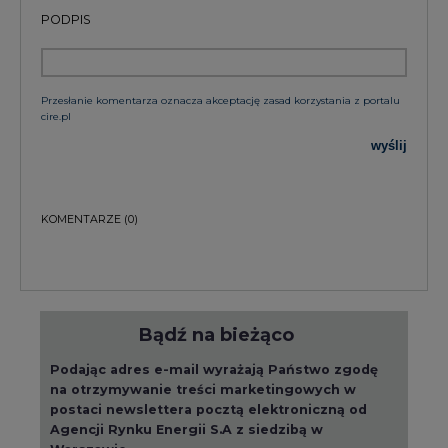
PODPIS
Przesłanie komentarza oznacza akceptację zasad korzystania z portalu
cire.pl
wyślij
KOMENTARZE
(0)
Bądź na bieżąco
Podając adres e-mail wyrażają Państwo zgodę
na otrzymywanie treści marketingowych w
postaci newslettera pocztą elektroniczną od
Agencji Rynku Energii S.A z siedzibą w