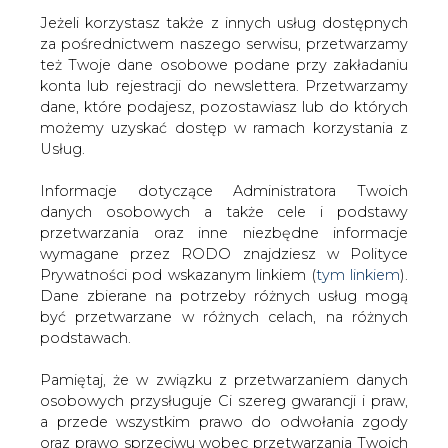
Jeżeli korzystasz także z innych usług dostępnych
za pośrednictwem naszego serwisu, przetwarzamy
też Twoje dane osobowe podane przy zakładaniu
konta lub rejestracji do newslettera. Przetwarzamy
Strona główna
/
ZIELONA GOSPODARKA
/
IEA
dane, które podajesz, pozostawiasz lub do których
podnosi prognozę wzrostu energii wiatrowej i
możemy uzyskać dostęp w ramach korzystania z
słonecznej o kolejne 25 proc.
Usług.
2021-05-13 14:30
Informacje dotyczące Administratora Twoich
drukuj
danych osobowych a także cele i podstawy
skomentuj
przetwarzania oraz inne niezbędne informacje
udostępnij
:
wymagane przez RODO znajdziesz w Polityce
Prywatności pod wskazanym linkiem (
tym linkiem
).
Dane zbierane na potrzeby różnych usług mogą
być przetwarzane w różnych celach, na różnych
podstawach.
Pamiętaj, że w związku z przetwarzaniem danych
osobowych przysługuje Ci szereg gwarancji i praw,
a przede wszystkim prawo do odwołania zgody
oraz prawo sprzeciwu wobec przetwarzania Twoich