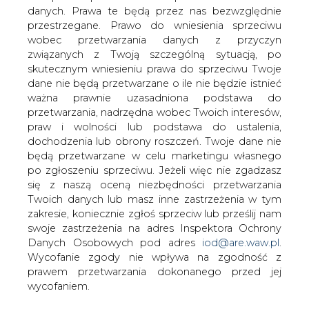
danych. Prawa te będą przez nas bezwzględnie
przestrzegane. Prawo do wniesienia sprzeciwu
wobec przetwarzania danych z przyczyn
IEA podnosi prognozę wzrostu
związanych z Twoją szczególną sytuacją, po
energii wiatrowej i słonecznej o
kolejne 25 proc.
skutecznym wniesieniu prawa do sprzeciwu Twoje
dane nie będą przetwarzane o ile nie będzie istnieć
ważna prawnie uzasadniona podstawa do
przetwarzania, nadrzędna wobec Twoich interesów,
praw i wolności lub podstawa do ustalenia,
dochodzenia lub obrony roszczeń. Twoje dane nie
będą przetwarzane w celu marketingu własnego
Międzynarodowa Agencja Energii (IEA)
po zgłoszeniu sprzeciwu. Jeżeli więc nie zgadzasz
podniosła swoje prognozy dotyczące
się z naszą oceną niezbędności przetwarzania
globalnego wzrostu energii wiatrowej i
Twoich danych lub masz inne zastrzeżenia w tym
słonecznej o kolejne 25 proc. w
zakresie, koniecznie zgłoś sprzeciw lub prześlij nam
swoje zastrzeżenia na adres Inspektora Ochrony
porównaniu z danymi opublikowanymi
Danych Osobowych pod adres
iod@are.waw.pl
.
zaledwie sześć miesięcy temu.
Wycofanie zgody nie wpływa na zgodność z
"Aktualizacja rynku energii odnawialnej" IEA przewiduje
prawem przetwarzania dokonanego przed jej
prawie 40 proc. wyższy wzrost w 2021 r. niż oczekiwano
wycofaniem.
rok temu, wprowadzając energię wiatrową i słoneczną na