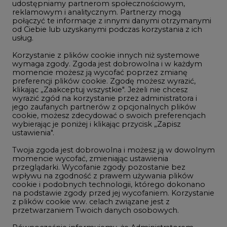
udostępniamy partnerom społecznościowym,
reklamowym i analitycznym. Partnerzy mogą
Geopolityka
połączyć te informacje z innymi danymi otrzymanymi
LTE450
od Ciebie lub uzyskanymi podczas korzystania z ich
usług.
Korzystanie z plików cookie innych niż systemowe
Innowacje i AI
wymaga zgody. Zgoda jest dobrowolna i w każdym
momencie możesz ją wycofać poprzez zmianę
Telekomunikacja i IT
preferencji plików cookie. Zgodę możesz wyrazić,
klikając „Zaakceptuj wszystkie". Jeżeli nie chcesz
Handel emisjami CO2
wyrazić zgód na korzystanie przez administratora i
Wodór
jego zaufanych partnerów z opcjonalnych plików
cookie, możesz zdecydować o swoich preferencjach
Górnictwo
wybierając je poniżej i klikając przycisk „Zapisz
ustawienia".
Zmiany klimatyczne
Twoja zgoda jest dobrowolna i możesz ją w dowolnym
momencie wycofać, zmieniając ustawienia
przeglądarki. Wycofanie zgody pozostanie bez
Atom
wpływu na zgodność z prawem używania plików
Fotowoltaika
cookie i podobnych technologii, którego dokonano
na podstawie zgody przed jej wycofaniem. Korzystanie
Offshore wind
z plików cookie ww. celach związane jest z
przetwarzaniem Twoich danych osobowych.
Magazyny energii