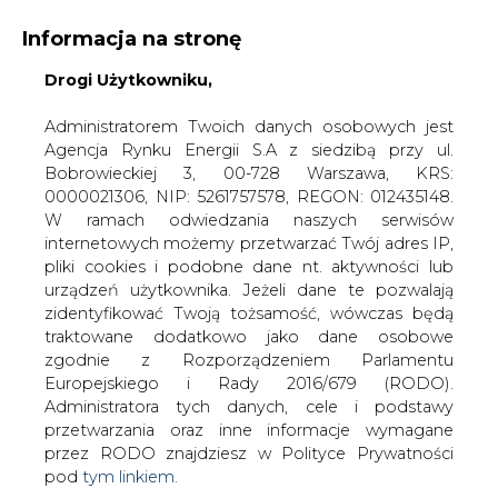
Informacja na stronę
Drogi Użytkowniku,
KONTAKT:
REDAKCJA@CIRE.PL
WYDAWCA PORTALU:
Administratorem Twoich danych osobowych jest
Agencja Rynku Energii S.A z siedzibą przy ul.
A
A
A
WIELKOŚĆ TEKSTU
WYSOKI KONTRAST
Bobrowieckiej 3, 00-728 Warszawa, KRS:
0000021306, NIP: 5261757578, REGON: 012435148.
ZALOGUJ SIĘ
W ramach odwiedzania naszych serwisów
internetowych możemy przetwarzać Twój adres IP,
pliki cookies i podobne dane nt. aktywności lub
urządzeń użytkownika. Jeżeli dane te pozwalają
zidentyfikować Twoją tożsamość, wówczas będą
traktowane dodatkowo jako dane osobowe
zgodnie z Rozporządzeniem Parlamentu
Europejskiego i Rady 2016/679 (RODO).
Administratora tych danych, cele i podstawy
przetwarzania oraz inne informacje wymagane
przez RODO znajdziesz w Polityce Prywatności
pod
tym linkiem.
WŁĄCZ CIRE.TV