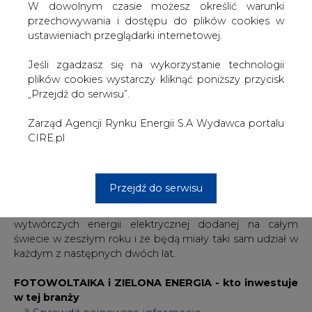
właściwe tory.
W dowolnym czasie możesz określić warunki
przechowywania i dostępu do plików cookies w
Agencja z siedzibą w Paryżu twierdzi, że w zeszłym roku
ustawieniach przeglądarki internetowej.
na całym świecie zainstalowano 280 gigawatów mocy
odnawialnej - głównie wiatrowej i słonecznej - o około 45
Jeśli zgadzasz się na wykorzystanie technologii
proc. więcej niż w 2019 r., po największym rocznym
plików cookies wystarczy kliknąć poniższy przycisk
wzroście od ponad 20 lat. .
„Przejdź do serwisu”.
Ten poziom corocznych wzrostów stanie się "nową
Zarząd Agencji Rynku Energii S.A Wydawca portalu
normą" w latach 2021 i 2022 - twierdzi MAE, z
CIRE.pl
potencjałem do dalszego przyspieszenia w następnych
latach.
Przejdź do serwisu
Ogólnie rzecz biorąc, IEA twierdzi, że odnawialne źródła
energii stanowiły 90 proc. nowych zdolności
wytwórczych energii elektrycznej dodanej na całym
świecie w zeszłym roku i że będą miały taki sam udział w
każdym z następnych dwóch lat.
FOTOWOLTAIKA i ZIELONA ENERGIA - kto inwestuje
w tej branży
Sprawdź najnowsze informacje