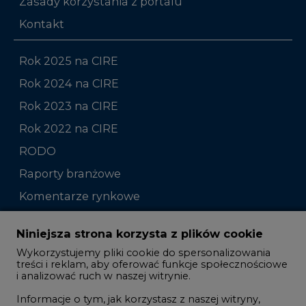
Zasady korzystania z portalu
Kontakt
Rok 2025 na CIRE
Rok 2024 na CIRE
Rok 2023 na CIRE
Rok 2022 na CIRE
RODO
Raporty branżowe
Komentarze rynkowe
Zmiany kadrowe na rynku
Niniejsza strona korzysta z plików cookie
Wykorzystujemy pliki cookie do spersonalizowania
Studio CIRE
treści i reklam, aby oferować funkcje społecznościowe
i analizować ruch w naszej witrynie.
Rozmowy o energetyce
Informacje o tym, jak korzystasz z naszej witryny,
Gospodarka