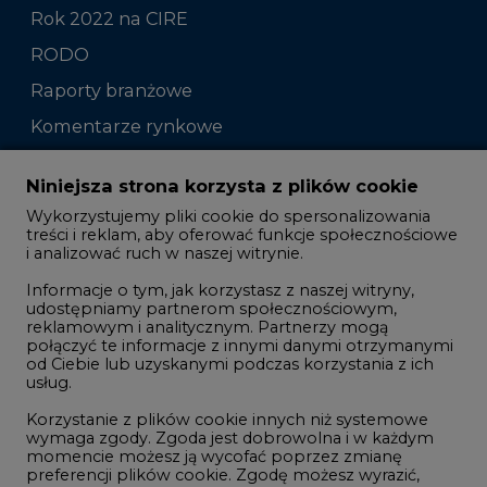
Rok 2022 na CIRE
RODO
Raporty branżowe
Komentarze rynkowe
Zmiany kadrowe na rynku
Niniejsza strona korzysta z plików cookie
Wykorzystujemy pliki cookie do spersonalizowania
Studio CIRE
treści i reklam, aby oferować funkcje społecznościowe
i analizować ruch w naszej witrynie.
Rozmowy o energetyce
Informacje o tym, jak korzystasz z naszej witryny,
Gospodarka
udostępniamy partnerom społecznościowym,
Geopolityka
reklamowym i analitycznym. Partnerzy mogą
połączyć te informacje z innymi danymi otrzymanymi
LTE450
od Ciebie lub uzyskanymi podczas korzystania z ich
usług.
Korzystanie z plików cookie innych niż systemowe
Innowacje i AI
wymaga zgody. Zgoda jest dobrowolna i w każdym
momencie możesz ją wycofać poprzez zmianę
Telekomunikacja i IT
preferencji plików cookie. Zgodę możesz wyrazić,