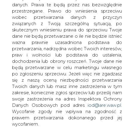
danych. Prawa te będą przez nas bezwzględnie
przestrzegane. Prawo do wniesienia sprzeciwu
wobec przetwarzania danych z przyczyn
Kurtyka: dla MKiŚ najważniejsze
związanych z Twoją szczególną sytuacją, po
jest zapewnienie obywatelom i
gospodarce bezpiecznej i czystej
skutecznym wniesieniu prawa do sprzeciwu Twoje
energii
dane nie będą przetwarzane o ile nie będzie istnieć
ważna prawnie uzasadniona podstawa do
przetwarzania, nadrzędna wobec Twoich interesów,
praw i wolności lub podstawa do ustalenia,
dochodzenia lub obrony roszczeń. Twoje dane nie
będą przetwarzane w celu marketingu własnego
po zgłoszeniu sprzeciwu. Jeżeli więc nie zgadzasz
Bezpieczeństwo i niezawodność
się z naszą oceną niezbędności przetwarzania
systemu elektroenergetycznego wobec
Twoich danych lub masz inne zastrzeżenia w tym
wzrostu generacji OZE to główny temat
zakresie, koniecznie zgłoś sprzeciw lub prześlij nam
rozmów podczas V Forum
swoje zastrzeżenia na adres Inspektora Ochrony
Innowacyjności "Klimat wobec wyzwań
Danych Osobowych pod adres
iod@are.waw.pl
.
XXI w.". W wideokonferencji, która
Wycofanie zgody nie wpływa na zgodność z
odbyła się 26 marca 2021 r., wziął udział
prawem przetwarzania dokonanego przed jej
minister klimatu i środowiska Michał
wycofaniem.
Kurtyka.