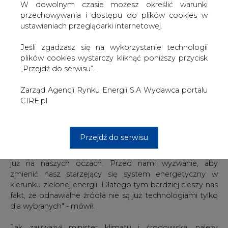
W dowolnym czasie możesz określić warunki
Jak podkreślił szef resortu klimatu i środowiska, sektor
przechowywania i dostępu do plików cookies w
energetyczny stanowi ważną część każdej gospodarki.
ustawieniach przeglądarki internetowej.
"Dla Ministerstwa Klimatu i Środowiska najważniejsze jest
Jeśli zgadzasz się na wykorzystanie technologii
zapewnienie obywatelom i gospodarce bezpiecznej i
plików cookies wystarczy kliknąć poniższy przycisk
czystej energii. By to zrealizować musimy zmniejszyć
„Przejdź do serwisu”.
zależność od paliw kopalnych. Zielony kierunek, w jakim
zmierzamy, może nam to zagwarantować" - powiedział.
Zarząd Agencji Rynku Energii S.A Wydawca portalu
CIRE.pl
Minister Kurtyka wskazał także, że transformacja
energetyczna to ogromne wyzwanie techniczne i
finansowe.
Przejdź do serwisu
"Transformacja energetyczna to proces, który dzieje się
już na naszych oczach. Przed nami wyzwanie, aby
zmienić nasz starzejący się system energetyczny w
kierunku zielonej energii. Dlatego tym bardziej cieszy nas
fakt, że odnawialne źródła nie są już technologiami tylko
dla wybranych" - mówił.
Jak zauważył minister klimatu i środowiska, należy