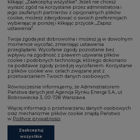
Handel emisjami CO2
klikając „Zaakceptuj wszystkie". Jeżeli nie chcesz
wyrazić zgód na korzystanie przez administratora i
Wodór
jego zaufanych partnerów z opcjonalnych plików
cookie, możesz zdecydować o swoich preferencjach
Górnictwo
wybierając je poniżej i klikając przycisk „Zapisz
ustawienia".
Zmiany klimatyczne
Twoja zgoda jest dobrowolna i możesz ją w dowolnym
momencie wycofać, zmieniając ustawienia
Atom
przeglądarki. Wycofanie zgody pozostanie bez
wpływu na zgodność z prawem używania plików
Fotowoltaika
cookie i podobnych technologii, którego dokonano
na podstawie zgody przed jej wycofaniem. Korzystanie
Offshore wind
z plików cookie ww. celach związane jest z
przetwarzaniem Twoich danych osobowych.
Magazyny energii
Równocześnie informujemy, że Administratorem
Zielone samorządy
Państwa danych jest Agencja Rynku Energii S.A., ul.
Bobrowiecka 3, 00-728 Warszawa.
Zielona gospodarka
Więcej informacji o przetwarzaniu danych osobowych
oraz mechanizmie plików cookie znajdą Państwo
w
Polityce prywatności
.
Zaakceptuj
©2002-
2021 - 2026
-
CIRE.PL
Centrum Informacji o Rynku Energii
wszystkie