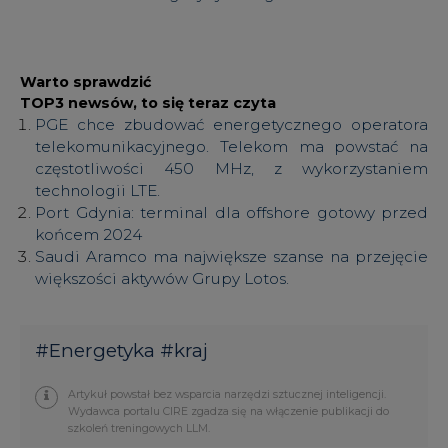
Warto sprawdzić
TOP3 newsów, to się teraz czyta
PGE chce zbudować energetycznego operatora
telekomunikacyjnego. Telekom ma powstać na
częstotliwości 450 MHz, z wykorzystaniem
technologii LTE.
Port Gdynia: terminal dla offshore gotowy przed
końcem 2024
Saudi Aramco ma największe szanse na przejęcie
większości aktywów Grupy Lotos.
#
Energetyka
#
kraj
Artykuł powstał bez wsparcia narzędzi sztucznej inteligencji.
Wydawca portalu CIRE zgadza się na włączenie publikacji do
szkoleń treningowych LLM.