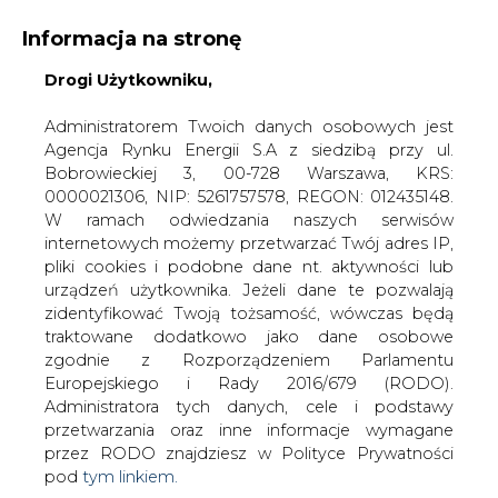
Informacja na stronę
Drogi Użytkowniku,
KONTAKT:
REDAKCJA@CIRE.PL
WYDAWCA PORTALU:
Administratorem Twoich danych osobowych jest
Agencja Rynku Energii S.A z siedzibą przy ul.
A
A
A
WIELKOŚĆ TEKSTU
WYSOKI KONTRAST
Bobrowieckiej 3, 00-728 Warszawa, KRS:
0000021306, NIP: 5261757578, REGON: 012435148.
ZALOGUJ SIĘ
W ramach odwiedzania naszych serwisów
internetowych możemy przetwarzać Twój adres IP,
pliki cookies i podobne dane nt. aktywności lub
urządzeń użytkownika. Jeżeli dane te pozwalają
zidentyfikować Twoją tożsamość, wówczas będą
traktowane dodatkowo jako dane osobowe
zgodnie z Rozporządzeniem Parlamentu
Europejskiego i Rady 2016/679 (RODO).
Administratora tych danych, cele i podstawy
przetwarzania oraz inne informacje wymagane
przez RODO znajdziesz w Polityce Prywatności
pod
tym linkiem.
WŁĄCZ CIRE.TV