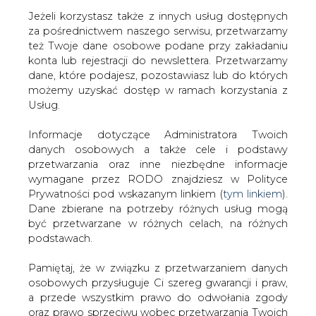
Jeżeli korzystasz także z innych usług dostępnych
za pośrednictwem naszego serwisu, przetwarzamy
też Twoje dane osobowe podane przy zakładaniu
konta lub rejestracji do newslettera. Przetwarzamy
Strona główna
/
ZIELONA GOSPODARKA
/
Kurtyka: dla
dane, które podajesz, pozostawiasz lub do których
MKiŚ najważniejsze jest zapewnienie obywatelom i
możemy uzyskać dostęp w ramach korzystania z
gospodarce bezpiecznej i czystej energii
Usług.
2021-03-28 09:30
Informacje dotyczące Administratora Twoich
drukuj
danych osobowych a także cele i podstawy
skomentuj
przetwarzania oraz inne niezbędne informacje
udostępnij
:
wymagane przez RODO znajdziesz w Polityce
Prywatności pod wskazanym linkiem (
tym linkiem
).
Dane zbierane na potrzeby różnych usług mogą
być przetwarzane w różnych celach, na różnych
podstawach.
Pamiętaj, że w związku z przetwarzaniem danych
osobowych przysługuje Ci szereg gwarancji i praw,
a przede wszystkim prawo do odwołania zgody
oraz prawo sprzeciwu wobec przetwarzania Twoich