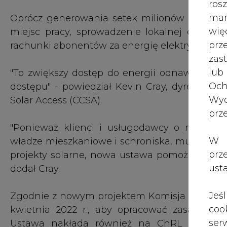
wię
miejsc pracy, sprowadzenie lokalnej energi
pr
rachunki abonentów za energię elektryczną o o
zas
lub
"To zwiększy dostęp do energii odnawialnej dl
Och
dostępu" - powiedział Kevin Cray, dyrektor 
Wyc
Solar Access (CCSA).
prz
"Ponieważ klienci i usługodawcy o niskich
W 
władze mieszkaniowe i schroniska, muszą rep
prz
projekty solarne, nowa ustawa pomoże niekt
ust
dodał Cray.
Jeś
Zgodnie z nowym projektem Komisja Regulacj
coo
kwietnia 2022 r., aby opracować zasady dl
serw
Ustawa nakłada również na ChRL obowiąz
sprawozdania z jego postępów po pierwszych tr