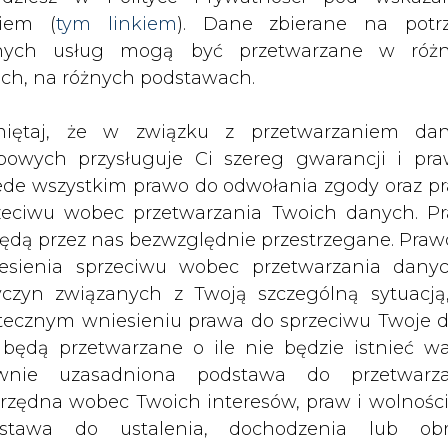
nych usług mogą być przetwarzane w róż
ach, na różnych podstawach.
iętaj, że w związku z przetwarzaniem da
bowych przysługuje Ci szereg gwarancji i pra
ystanie z energii słonecznej przez
ede wszystkim prawo do odwołania zgody oraz p
unkcie w Nowym Meksyku, drugim
zeciwu wobec przetwarzania Twoich danych. P
 Zwolennicy energii słonecznej dla
będą przez nas bezwzględnie przestrzegane. Praw
otencjał, ale przedsiębiorstwa
esienia sprzeciwu wobec przetwarzania dany
nie sprzeciwiają się energii słoneczn
yczyn związanych z Twoją szczególną sytuacją
u na to, że może to negatywnie wpłyn
tecznym wniesieniu prawa do sprzeciwu Twoje 
 społecznych programach słonecznych.
 będą przetwarzane o ile nie będzie istnieć w
wnie uzasadniona podstawa do przetwarza
rzędna wobec Twoich interesów, praw i wolności
i publicznej, do projektu dodano trzyletnie bad
stawa do ustalenia, dochodzenia lub ob
konsumentów.
zczeń. Twoje dane nie będą przetwarzane w 
ketingu własnego po zgłoszeniu sprzeciwu. Je
ekonomicznych i tworzenia tysięcy wysokiej jak