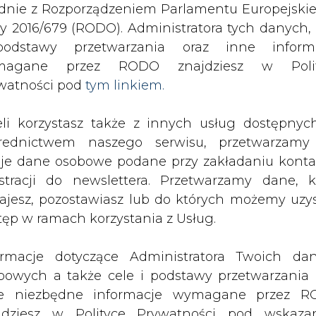
odstawy przetwarzania oraz inne inform
magane przez RODO znajdziesz w Polit
i słonecznej podbije Nowy Meksyk
watności pod
tym linkiem.
drukuj
skomentuj
udostępnij
:
eli korzystasz także z innych usług dostępnyc
rednictwem naszego serwisu, przetwarzamy
je dane osobowe podane przy zakładaniu konta
estracji do newslettera. Przetwarzamy dane, k
ajesz, pozostawiasz lub do których możemy uzy
tęp w ramach korzystania z Usług.
ormacje dotyczące Administratora Twoich da
bowych a także cele i podstawy przetwarzania 
e niezbędne informacje wymagane przez 
jdziesz w Polityce Prywatności pod wskaz
kiem (
tym linkiem
). Dane zbierane na potr