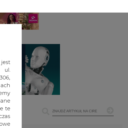
A
A
ZALOGUJ SIĘ
ŚĆ TEKSTU
A
jest
 ul.
306,
ach
żemy
dane
e te
czas
owe
go i
ŁOWNICTWO
OFFSHORE WIND
INNE
cele