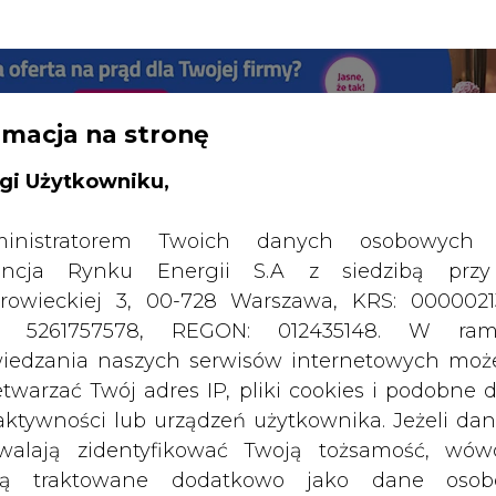
RTALU:
WIELKO
WYSOKI KONTRAST
rmacja na stronę
gi Użytkowniku,
inistratorem Twoich danych osobowych 
ncja Rynku Energii S.A z siedzibą przy
rowieckiej 3, 00-728 Warszawa, KRS: 0000021
P: 5261757578, REGON: 012435148. W ram
iedzania naszych serwisów internetowych mo
etwarzać Twój adres IP, pliki cookies i podobne 
 aktywności lub urządzeń użytkownika. Jeżeli dan
walają zidentyfikować Twoją tożsamość, wów
dą traktowane dodatkowo jako dane osob
dnie z Rozporządzeniem Parlamentu Europejskie
SPODARKA
ZMIANY KADROWE NA RYNKU
CIEP
y 2016/679 (RODO). Administratora tych danych, 