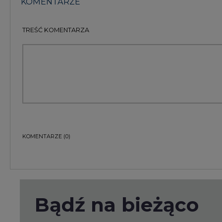
TREŚĆ KOMENTARZA
KOMENTARZE
(0)
Bądź na bieżąco
Podając adres e-mail wyrażają Państwo zgodę na ot
pocztą elektroniczną od Agencji Rynku Energii S.A z