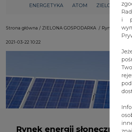
i p
wy
Strona główna
/
ZIELONA GOSPODARKA
/
Rynek energi
Pry
2021-03-22 10:22
Jeż
poś
Two
rej
pod
dos
Inf
oso
inn
Rynek energii słonecznej
zna
podbije Nowy Meksyk
lin