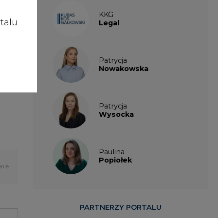
talu
Legal
nowe
Patrycja
mogą
Nowakowska
W do
Patrycja
Wysocka
Paulina
Popiołek
enie
PARTNERZY PORTALU