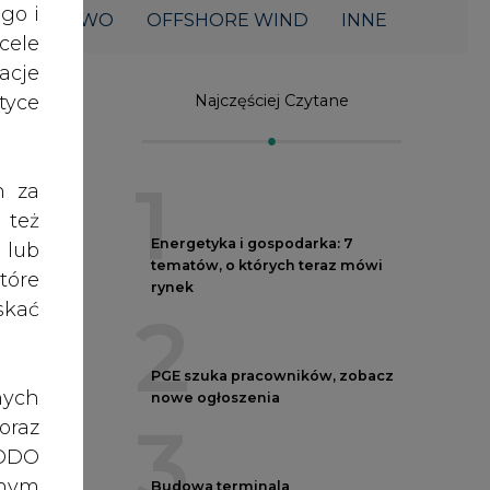
acje
yce
Najczęściej Czytane
1
h za
 też
Energetyka i gospodarka: 7
 lub
tematów, o których teraz mówi
tóre
rynek
skać
2
PGE szuka pracowników, zobacz
nych
nowe ogłoszenia
3
oraz
RODO
anym
Budowa terminala
intermodalnego w Zabrzu
zeby
wkracza w końcowy etap