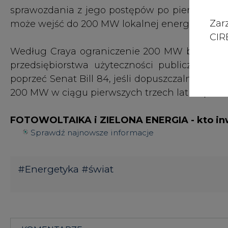
Zar
może wejść do 200 MW lokalnej energii słonec
CIRE
Według Craya ograniczenie 200 MW było kluc
przedsiębiorstwa użyteczności publicznej, b
poprzeć Senat Bill 84, jeśli dopuszczalna lic
200 MW w ciągu pierwszych trzech lat wspóln
FOTOWOLTAIKA i ZIELONA ENERGIA - kto inw
Sprawdź najnowsze informacje
#
Energetyka
#
świat
KOMENTARZE