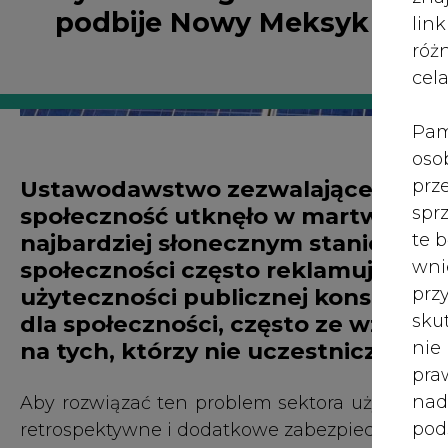
róż
cel
Pam
oso
Ustawodawstwo zezwalające na korz
prz
społeczność utknęło w martwym p
spr
najbardziej słonecznym stanie USA.
te 
społeczności często reklamują jej p
wni
użyteczności publicznej konsekwent
prz
dla społeczności, często ze względ
sku
na tych, którzy nie uczestniczą w
nie
pra
nad
Aby rozwiązać ten problem sektora użytecznośc
pod
retrospektywne i dodatkowe zabezpieczenia 
ros
mar
Oprócz generowania setek milionów korzyści 