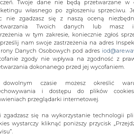
c nie zgadzasz się z naszą oceną niezbędn
i słonecznej do Nowego Meksyku obniży miesię
zetwarzania Twoich danych lub masz i
koło 10-20 proc.
trzeżenia w tym zakresie, koniecznie zgłoś sprz
 prześlij nam swoje zastrzeżenia na adres Inspek
a klientów, którzy nigdy wcześniej nie mieli do 
rony Danych Osobowych pod adres
iod@are.wa
regionalny Mountain West w Coalition for Commu
ofanie zgody nie wpływa na zgodność z pr
etwarzania dokonanego przed jej wycofaniem.
 lub umiarkowanych dochodach, tacy jak publi
dowolnym czasie możesz określić waru
rezentować 30 proc. mocy generowanej przez lok
echowywania i dostępu do plików cooki
órym najbardziej potrzebującym mieszkańcom st
awieniach przeglądarki internetowej.
li zgadzasz się na wykorzystanie technologii pl
i Publicznych Nowego Meksyku (ChRL) ma czas 
kies wystarczy kliknąć poniższy przycisk „Przejd
a nowego rynku energii słonecznej we Wspólno
isu”.
ek oceny programu i składania do ustawod
zech latach realizacji programu. W tej fazie do s