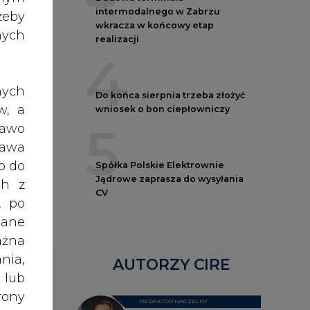
nych
realizacji
4
nych
Do końca sierpnia trzeba złożyć
w, a
wniosek o bon ciepłowniczy
5
rawo
rawa
o do
Spółka Polskie Elektrownie
Jądrowe zaprasza do wysyłania
ch z
CV
ej
, po
ąć
dane
ażna
nia,
AUTORZY CIRE
 lub
anie
rony
REDAKTOR NACZELNY
celu
Janusz
Pietruszyński
żeli
ości