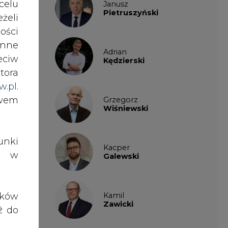
ości
czne
nne
Adrian
eciw
Kędzierski
tora
niej
w.pl
.
nity
awem
Grzegorz
Wiśniewski
czne
nki
alne
Kacper
es w
anu"
Galewski
Kamil
ików
do 1
Zawicki
ź do
cie.
awcy
ieci
KKG