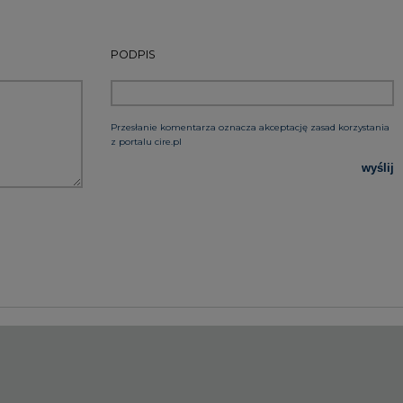
PODPIS
Przesłanie komentarza oznacza akceptację zasad korzystania
z portalu cire.pl
wyślij
rzymywanie treści marketingowych w postaci newslettera
 siedzibą w Warszawie.