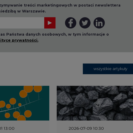
 nas Państwa danych osobowych, w tym informacje o
lityce prywatności.
wszystkie artykuły
1 13:00
2026-07-09 10:30
ł ciekawy
Opublikowano bilans
 stanie
zasobów złóż kopalin