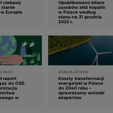
 w Europie
w Polsce według
stanu na 31 grudnia
2025 r.
3 16:00
2026-05-23 15:00
 raport
Koszty transformacji
gaz do OZE.
energetyki w Polsce
nizacja
do 2040 roku –
nictwa
sprawdzamy wnioski
owego w
ekspertów