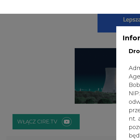
WYDAWCA PO
KONTAKT:
REDAKCJA@CIRE.PL
Info
Dro
Adm
Age
Bob
NI
odw
prz
nt.
WŁĄCZ CIRE.TV
poz
bę
zgo
ENERGETYKA
ATOM
ZIELONA GO
Rad