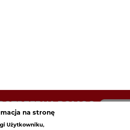
rmacja na stronę
gi Użytkowniku,
inistratorem Twoich danych osobowych 
SPODARKA
ZMIANY KADROWE NA RYNKU
CIEP
ncja Rynku Energii S.A z siedzibą przy
rowieckiej 3, 00-728 Warszawa, KRS: 0000021
akończyło instalację paneli fotowoltaicznych na pierwszych
P: 5261757578, REGON: 012435148. W ram
iedzania naszych serwisów internetowych mo
etwarzać Twój adres IP, pliki cookies i podobne 
drukuj
skomentuj
udostępnij
:
 aktywności lub urządzeń użytkownika. Jeżeli dan
walają zidentyfikować Twoją tożsamość, wów
dą traktowane dodatkowo jako dane osob
dnie z Rozporządzeniem Parlamentu Europejskie
y 2016/679 (RODO). Administratora tych danych, 