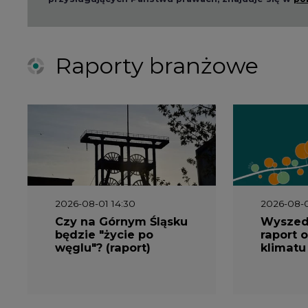
Czy na Górnym Śląsku
Wyszed
będzie "życie po
raport o
węglu"? (raport)
klimatu
2026-06-08 07:00
2026-05-2
Wyszedł raport
Wyszedł
"Bezpieczniej i taniej.
„Przez 
Ciepłownictwo na
Dekarbo
ratunek KSE"
ciepłow
system
Polsce”