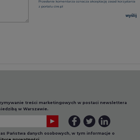
rzymywanie treści marketingowych w postaci newslettera
 siedzibą w Warszawie.
 nas Państwa danych osobowych, w tym informacje o
lityce prywatności.
wszystkie artykuły
1 13:00
2026-07-09 10:30