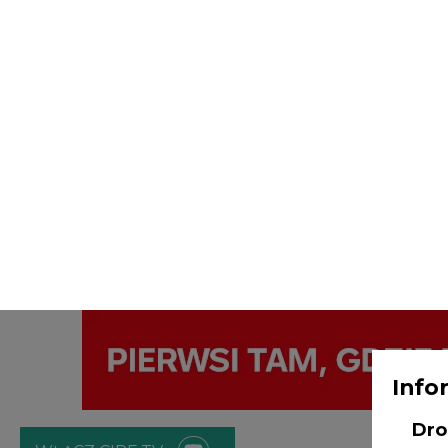
Info
Dro
WŁĄCZ CIRE.TV
Adm
ENERGETYKA
ATOM
ZIELONA GO
Age
Bob
Strona główna
/
ZIELONA GOSPODARKA
/
Dino Polska z
NI
sklepach
odw
prz
2021-03-03 12:30
nt.
poz
bę
zgo
Rad