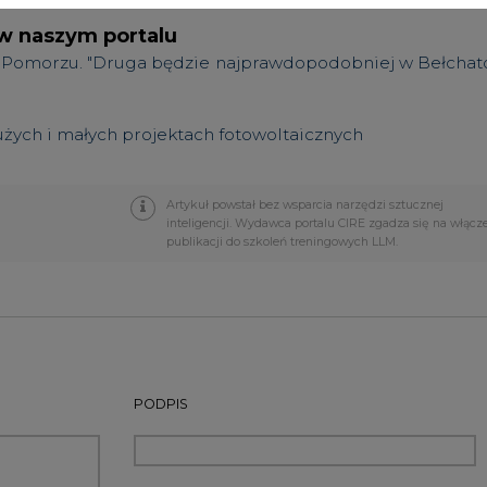
PODPIS
Przesłanie komentarza oznacza akceptację zasad korzystania
z portalu cire.pl
wyślij