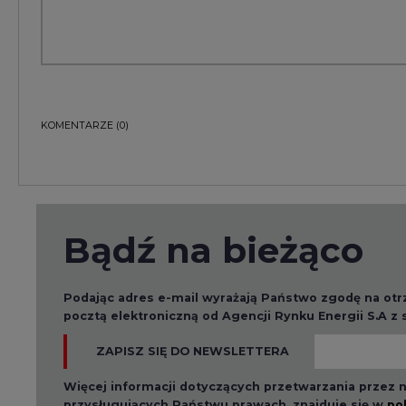
Podając adres e-mail wyrażają Państwo zgodę na ot
pocztą elektroniczną od Agencji Rynku Energii S.A z
ZAPISZ SIĘ DO NEWSLETTERA
Więcej informacji dotyczących przetwarzania przez
przysługujących Państwu prawach, znajduje się w
po
Raporty branżowe
2026-08-01 14:30
2026-08-0