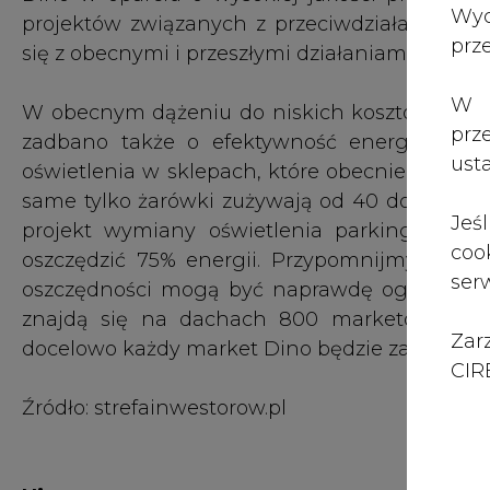
Zar
docelowo każdy market Dino będzie zaopatrzon
CIRE
Źródło: strefainwestorow.pl
Nie przegap
To dziś od rana najczęściej czytane artykuły
Naimski w RMF "Pierwsza elektrownia atomowa na
Tam wszystko jest przygotowane"
Rząd będzie walczył z fake newsami o 5G
PGE planuje wystawić do aukcji ponad 150 MW w du
#
Energetyka
#
kraj