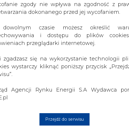
ząd Agencji Rynku Energii S.A Wydawca por
y we własną instalację słoneczną.
.pl
Przejdź do serwisu
 w naszym portalu
 Pomorzu. "Druga będzie najprawdopodobniej w Bełchat
żych i małych projektach fotowoltaicznych
Artykuł powstał bez wsparcia narzędzi sztucznej
inteligencji. Wydawca portalu CIRE zgadza się na włącz
publikacji do szkoleń treningowych LLM.