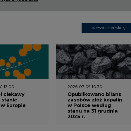
ł ciekawy
Opublikowano bilans
 stanie
zasobów złóż kopalin
 w Europie
w Polsce według
stanu na 31 grudnia
2025 r.
3 16:00
2026-05-23 15:00
 raport
Koszty transformacji
gaz do OZE.
energetyki w Polsce
nizacja
do 2040 roku –
nictwa
sprawdzamy wnioski
owego w
ekspertów