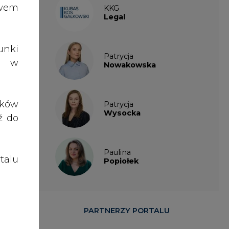
talu
Popiołek
PARTNERZY PORTALU
owie.
enie