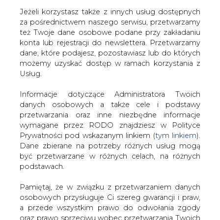
Jeżeli korzystasz także z innych usług dostępnych
za pośrednictwem naszego serwisu, przetwarzamy
też Twoje dane osobowe podane przy zakładaniu
konta lub rejestracji do newslettera. Przetwarzamy
Strona główna
/
ZIELONA GOSPODARKA
dane, które podajesz, pozostawiasz lub do których
/
Wpuszczeni w kanał
możemy uzyskać dostęp w ramach korzystania z
Usług.
2002-09-16 00:00
drukuj
Informacje dotyczące Administratora Twoich
skomentuj
danych osobowych a także cele i podstawy
udostępnij
:
przetwarzania oraz inne niezbędne informacje
wymagane przez RODO znajdziesz w Polityce
Prywatności pod wskazanym linkiem (
tym linkiem
).
Dane zbierane na potrzeby różnych usług mogą
Wpuszczeni w kanał
być przetwarzane w różnych celach, na różnych
podstawach.
Pamiętaj, że w związku z przetwarzaniem danych
osobowych przysługuje Ci szereg gwarancji i praw,
a przede wszystkim prawo do odwołania zgody
oraz prawo sprzeciwu wobec przetwarzania Twoich