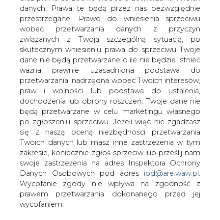
Przez lata wędkarze łowili ryby w
danych. Prawa te będą przez nas bezwzględnie
wodach kanału elektrowni wodnej w
przestrzegane. Prawo do wniesienia sprzeciwu
Żydowie. Teraz okazało się, że robią to
wobec przetwarzania danych z przyczyn
nielegalnie. Łamią prawo znajdując się w
związanych z Twoją szczególną sytuacją, po
pobliżu elektrowni
skutecznym wniesieniu prawa do sprzeciwu Twoje
dane nie będą przetwarzane o ile nie będzie istnieć
Kanał łączący oba jeziora, przez który energetycy
ważna prawnie uzasadniona podstawa do
przepompowują wodę, ma głębokość 12 metrów i
przetwarzania, nadrzędna wobec Twoich interesów,
długość około 2 kilometrów. Wędkarze przesiadują
praw i wolności lub podstawa do ustalenia,
zazwyczaj na krawędzi betonowych ścian, które schodzą
dochodzenia lub obrony roszczeń. Twoje dane nie
do wody pod kątem 45 stopni. Polski Związek Wędkarski
będą przetwarzane w celu marketingu własnego
jest zarządcą obu jezior, ale kanał i wody w nim płynące
po zgłoszeniu sprzeciwu. Jeżeli więc nie zgadzasz
są administrowane przez Elektrownie Wodne w Słupsku,
się z naszą oceną niezbędności przetwarzania
które zarządzają elektrownią.
Twoich danych lub masz inne zastrzeżenia w tym
Jak przekonuje Henryk Niezgoda, pełnomocnik
zakresie, koniecznie zgłoś sprzeciw lub prześlij nam
dyrektora elektrowni - Z prawa wodnego wynika, że na
swoje zastrzeżenia na adres Inspektora Ochrony
budowlach sztucznych wędkowanie jest zabronione.
Danych Osobowych pod adres
iod@are.waw.pl
.
Wokół kanału umieszczaliśmy tablice informujące o
Wycofanie zgody nie wpływa na zgodność z
zakazie. Co z tego, skoro co jakiś czas były niszczone lub
prawem przetwarzania dokonanego przed jej
wyrzucane do wody.
wycofaniem.
W lipcu ubiegłego roku weszło w życie nowe prawo