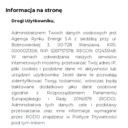
Informacja na stronę
KONTAKT:
REDAKCJA@CIRE.PL
Drogi Użytkowniku,
WYDAWCA PORTALU:
Administratorem Twoich danych osobowych jest
Agencja Rynku Energii S.A z siedzibą przy ul.
A
A
A
WIELKOŚĆ TEKSTU
WYSOKI KONTRAST
Bobrowieckiej 3, 00-728 Warszawa, KRS:
0000021306, NIP: 5261757578, REGON: 012435148.
ZALOGUJ SIĘ
W ramach odwiedzania naszych serwisów
internetowych możemy przetwarzać Twój adres IP,
pliki cookies i podobne dane nt. aktywności lub
urządzeń użytkownika. Jeżeli dane te pozwalają
zidentyfikować Twoją tożsamość, wówczas będą
traktowane dodatkowo jako dane osobowe
zgodnie z Rozporządzeniem Parlamentu
Europejskiego i Rady 2016/679 (RODO).
Administratora tych danych, cele i podstawy
przetwarzania oraz inne informacje wymagane
przez RODO znajdziesz w Polityce Prywatności
pod
tym linkiem.
WŁĄCZ CIRE.TV