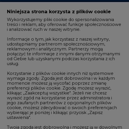
Zmiany kadrowe na rynku
Niniejsza strona korzysta z plików cookie
Wykorzystujemy pliki cookie do spersonalizowania
Studio CIRE
treści i reklam, aby oferować funkcje społecznościowe
i analizować ruch w naszej witrynie.
Rozmowy o energetyce
Informacje o tym, jak korzystasz z naszej witryny,
Gospodarka
udostępniamy partnerom społecznościowym,
reklamowym i analitycznym. Partnerzy mogą
Geopolityka
połączyć te informacje z innymi danymi otrzymanymi
LTE450
od Ciebie lub uzyskanymi podczas korzystania z ich
usług.
Korzystanie z plików cookie innych niż systemowe
Innowacje i AI
wymaga zgody. Zgoda jest dobrowolna i w każdym
momencie możesz ją wycofać poprzez zmianę
Telekomunikacja i IT
preferencji plików cookie. Zgodę możesz wyrazić,
klikając „Zaakceptuj wszystkie". Jeżeli nie chcesz
Handel emisjami CO2
wyrazić zgód na korzystanie przez administratora i
Wodór
jego zaufanych partnerów z opcjonalnych plików
cookie, możesz zdecydować o swoich preferencjach
Górnictwo
wybierając je poniżej i klikając przycisk „Zapisz
ustawienia".
Zmiany klimatyczne
Twoja zgoda jest dobrowolna i możesz ją w dowolnym