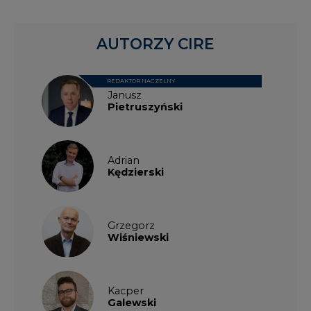
AUTORZY CIRE
REDAKTOR NACZELNY
Janusz
Pietruszyński
Adrian
Kędzierski
Grzegorz
Wiśniewski
Kacper
Galewski