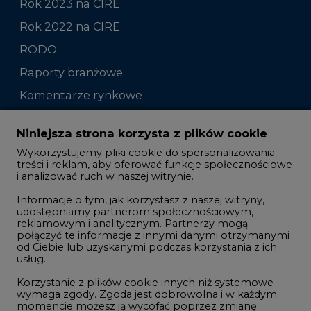
Rok 2023 na CIRE
Rok 2022 na CIRE
RODO
Raporty branżowe
Komentarze rynkowe
Zmiany kadrowe na rynku
Niniejsza strona korzysta z plików cookie
Wykorzystujemy pliki cookie do spersonalizowania
Studio CIRE
treści i reklam, aby oferować funkcje społecznościowe
i analizować ruch w naszej witrynie.
Rozmowy o energetyce
Informacje o tym, jak korzystasz z naszej witryny,
Gospodarka
udostępniamy partnerom społecznościowym,
reklamowym i analitycznym. Partnerzy mogą
Geopolityka
połączyć te informacje z innymi danymi otrzymanymi
LTE450
od Ciebie lub uzyskanymi podczas korzystania z ich
usług.
Korzystanie z plików cookie innych niż systemowe
Innowacje i AI
wymaga zgody. Zgoda jest dobrowolna i w każdym
momencie możesz ją wycofać poprzez zmianę
Telekomunikacja i IT