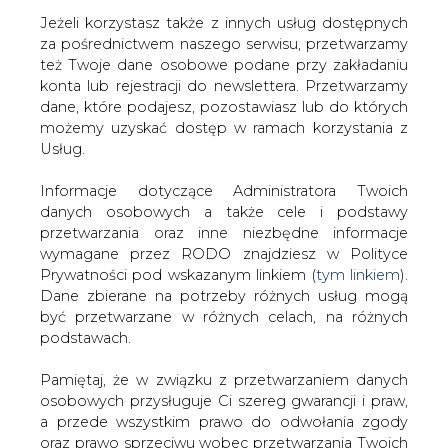
Jeżeli korzystasz także z innych usług dostępnych
za pośrednictwem naszego serwisu, przetwarzamy
też Twoje dane osobowe podane przy zakładaniu
konta lub rejestracji do newslettera. Przetwarzamy
Strona główna
/
ZIELONA GOSPODARKA
/
Łącze
dane, które podajesz, pozostawiasz lub do których
Australia-ASEAN Power Link coraz bliżej realizacji
możemy uzyskać dostęp w ramach korzystania z
Usług.
2021-01-30 13:51
drukuj
Informacje dotyczące Administratora Twoich
skomentuj
danych osobowych a także cele i podstawy
udostępnij
:
przetwarzania oraz inne niezbędne informacje
wymagane przez RODO znajdziesz w Polityce
Prywatności pod wskazanym linkiem (
tym linkiem
).
Dane zbierane na potrzeby różnych usług mogą
być przetwarzane w różnych celach, na różnych
podstawach.
Pamiętaj, że w związku z przetwarzaniem danych
osobowych przysługuje Ci szereg gwarancji i praw,
a przede wszystkim prawo do odwołania zgody
oraz prawo sprzeciwu wobec przetwarzania Twoich