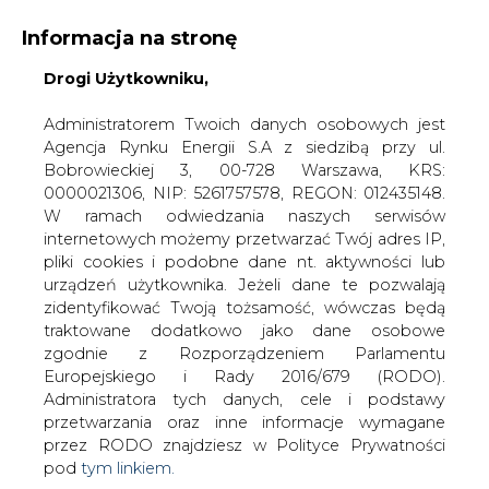
Informacja na stronę
Drogi Użytkowniku,
KONTAKT:
REDAKCJA@CIRE.PL
WYDAWCA PORTALU:
Administratorem Twoich danych osobowych jest
Agencja Rynku Energii S.A z siedzibą przy ul.
A
A
A
WIELKOŚĆ TEKSTU
WYSOKI KONTRAST
Bobrowieckiej 3, 00-728 Warszawa, KRS:
0000021306, NIP: 5261757578, REGON: 012435148.
ZALOGUJ SIĘ
W ramach odwiedzania naszych serwisów
internetowych możemy przetwarzać Twój adres IP,
pliki cookies i podobne dane nt. aktywności lub
urządzeń użytkownika. Jeżeli dane te pozwalają
zidentyfikować Twoją tożsamość, wówczas będą
traktowane dodatkowo jako dane osobowe
zgodnie z Rozporządzeniem Parlamentu
Europejskiego i Rady 2016/679 (RODO).
Administratora tych danych, cele i podstawy
przetwarzania oraz inne informacje wymagane
przez RODO znajdziesz w Polityce Prywatności
pod
tym linkiem.
WŁĄCZ CIRE.TV