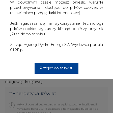
W dowolnym czasie możesz określić warunki
podmorskiego łącza przesyłowego. W czwartek, 28
przechowywania i dostępu do plików cookies w
stycznia, rząd Terytorium Północnego i Sun Cable
ustawieniach przeglądarki internetowej.
podpisały umowę dotyczącą rozwoju projektu (PDA).
Jeśli zgadzasz się na wykorzystanie technologii
"Ten projekt umieści Terytorium Północne na
plików cookies wystarczy kliknąć poniższy przycisk
międzynarodowej mapie, jeśli chodzi o odnawialne
„Przejdź do serwisu”.
źródła energii. Przekształci on terytorium w elektrownię
energii odnawialnej" - powiedział szef rządu Terytorium
Zarząd Agencji Rynku Energii S.A Wydawca portalu
Północnego Michael Gunner
CIRE.pl
Farma słoneczna i magazyn baterii zostaną zbudowane
na 12 000 hektarów na stacji Powell Creek, około 70 km
na południowy zachód od Elliott, w regionie Barkly na
Przejdź do serwisu
Terytorium Północnym. Oprócz walorów klimatycznych
regionu, obiekt wykorzysta bliski dostęp do infrastruktury
drogowej i kolejowej.
#
Energetyka
#
świat
Artykuł powstał bez wsparcia narzędzi sztucznej inteligencji.
Wydawca portalu CIRE zgadza się na włączenie publikacji do
szkoleń treningowych LLM.