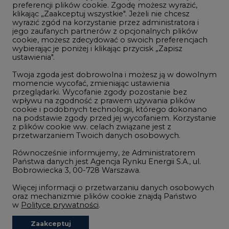
preferencji plików cookie. Zgodę możesz wyrazić,
klikając „Zaakceptuj wszystkie". Jeżeli nie chcesz
Handel emisjami CO2
wyrazić zgód na korzystanie przez administratora i
Wodór
jego zaufanych partnerów z opcjonalnych plików
cookie, możesz zdecydować o swoich preferencjach
Górnictwo
wybierając je poniżej i klikając przycisk „Zapisz
ustawienia".
Zmiany klimatyczne
Twoja zgoda jest dobrowolna i możesz ją w dowolnym
momencie wycofać, zmieniając ustawienia
przeglądarki. Wycofanie zgody pozostanie bez
Atom
wpływu na zgodność z prawem używania plików
Fotowoltaika
cookie i podobnych technologii, którego dokonano
na podstawie zgody przed jej wycofaniem. Korzystanie
Offshore wind
z plików cookie ww. celach związane jest z
przetwarzaniem Twoich danych osobowych.
Magazyny energii
Równocześnie informujemy, że Administratorem
Zielone samorządy
Państwa danych jest Agencja Rynku Energii S.A., ul.
Bobrowiecka 3, 00-728 Warszawa.
Zielona gospodarka
Więcej informacji o przetwarzaniu danych osobowych
oraz mechanizmie plików cookie znajdą Państwo
w
Polityce prywatności
.
Zaakceptuj