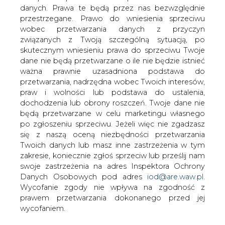
danych. Prawa te będą przez nas bezwzględnie
przestrzegane. Prawo do wniesienia sprzeciwu
Łącze Australia-ASEAN Power Link
coraz bliżej realizacji
wobec przetwarzania danych z przyczyn
związanych z Twoją szczególną sytuacją, po
skutecznym wniesieniu prawa do sprzeciwu Twoje
dane nie będą przetwarzane o ile nie będzie istnieć
ważna prawnie uzasadniona podstawa do
przetwarzania, nadrzędna wobec Twoich interesów,
praw i wolności lub podstawa do ustalenia,
Największy na świecie projekt
dochodzenia lub obrony roszczeń. Twoje dane nie
magazynowania energii słonecznej jest
będą przetwarzane w celu marketingu własnego
o krok bliżej realizacji. Rząd Terytorium
po zgłoszeniu sprzeciwu. Jeżeli więc nie zgadzasz
się z naszą oceną niezbędności przetwarzania
Północnego Australii i firma Sun Cable z
Twoich danych lub masz inne zastrzeżenia w tym
siedzibą w Singapurze podpisały umowę
zakresie, koniecznie zgłoś sprzeciw lub prześlij nam
w celu przyspieszenia rozwoju łącza
swoje zastrzeżenia na adres Inspektora Ochrony
Australia-ASEAN Power Link.
Danych Osobowych pod adres
iod@are.waw.pl
.
Wycofanie zgody nie wpływa na zgodność z
Plany są takie, aby zbudować farmę słoneczną o mocy 10
prawem przetwarzania dokonanego przed jej
GW i magazyn o mocy 30 GW w pobliżu Tennant Creek
wycofaniem.
na Terytorium Północnym Australii. Energia słoneczna ma
być eksportowana do Singapuru za pośrednictwem