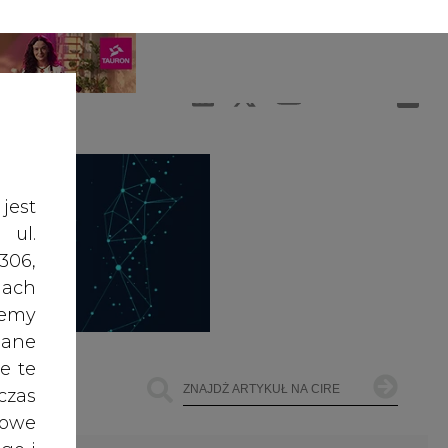
A
A
ZALOGUJ SIĘ
ŚĆ TEKSTU
A
jest
 ul.
306,
ach
żemy
dane
e te
czas
owe
go i
ŁOWNICTWO
OFFSHORE WIND
INNE
cele