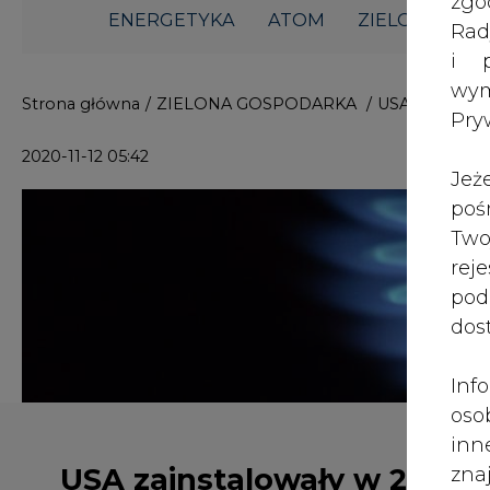
i p
wy
Strona główna
/
ZIELONA GOSPODARKA
/
USA zainstalo
Pry
2020-11-12 05:42
Jeż
poś
Two
rej
pod
dos
Inf
oso
inn
USA zainstalowały w 2019
zna
lin
r. 4,5 GW mocy w