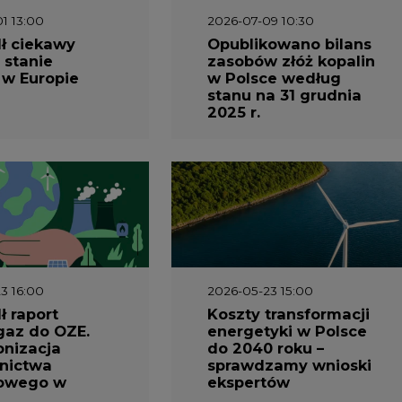
ł ciekawy
Opublikowano bilans
 stanie
zasobów złóż kopalin
 w Europie
w Polsce według
stanu na 31 grudnia
2025 r.
3 16:00
2026-05-23 15:00
 raport
Koszty transformacji
gaz do OZE.
energetyki w Polsce
nizacja
do 2040 roku –
nictwa
sprawdzamy wnioski
owego w
ekspertów