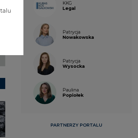
talu
Patrycja
Nowakowska
Patrycja
Wysocka
Paulina
Popiołek
PARTNERZY PORTALU