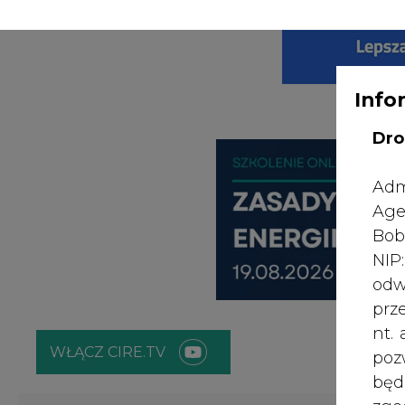
WYDAWCA PO
KONTAKT:
REDAKCJA@CIRE.PL
Info
Dro
Adm
Age
Bob
NI
odw
prz
nt.
WŁĄCZ CIRE.TV
poz
bę
zgo
ENERGETYKA
ATOM
ZIELONA GO
Rad