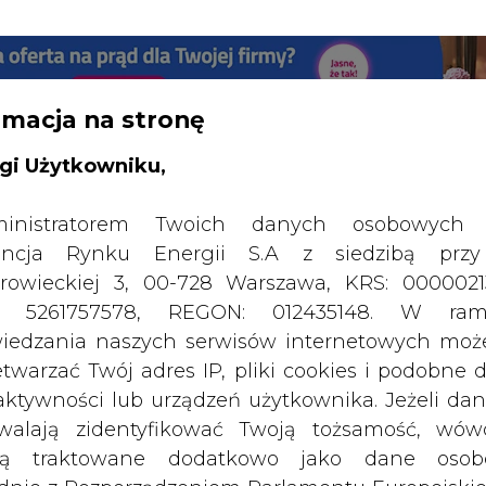
RTALU:
WIELKO
WYSOKI KONTRAST
rmacja na stronę
gi Użytkowniku,
inistratorem Twoich danych osobowych 
ncja Rynku Energii S.A z siedzibą przy
rowieckiej 3, 00-728 Warszawa, KRS: 0000021
P: 5261757578, REGON: 012435148. W ram
iedzania naszych serwisów internetowych mo
etwarzać Twój adres IP, pliki cookies i podobne 
 aktywności lub urządzeń użytkownika. Jeżeli dan
walają zidentyfikować Twoją tożsamość, wów
dą traktowane dodatkowo jako dane osob
dnie z Rozporządzeniem Parlamentu Europejskie
SPODARKA
ZMIANY KADROWE NA RYNKU
CIEP
y 2016/679 (RODO). Administratora tych danych, 