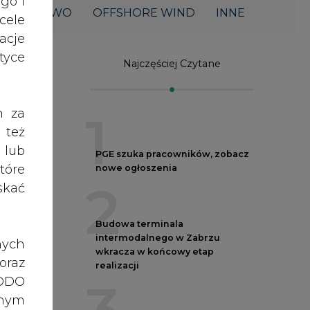
acje
yce
Najczęściej Czytane
h za
1
 też
 lub
PGE szuka pracowników, zobacz
tóre
nowe ogłoszenia
2
skać
Budowa terminala
intermodalnego w Zabrzu
nych
wkracza w końcowy etap
oraz
realizacji
3
RODO
anym
zeby
Kogo teraz zatrudniają Polskie