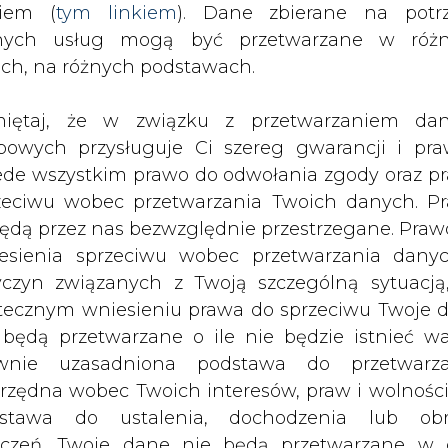
nych usług mogą być przetwarzane w róż
ach, na różnych podstawach.
iętaj, że w związku z przetwarzaniem da
bowych przysługuje Ci szereg gwarancji i pra
ede wszystkim prawo do odwołania zgody oraz p
l Lab, ponad 4,5 GW nowych mocy w
zeciwu wobec przetwarzania Twoich danych. P
zainstalowano się w Stanach
będą przez nas bezwzględnie przestrzegane. Praw
ąc ją do ponad 29 GW.
esienia sprzeciwu wobec przetwarzania dany
yczyn związanych z Twoją szczególną sytuacją
e na południowym wschodzie USA, które odpowia
tecznym wniesieniu prawa do sprzeciwu Twoje 
.
 będą przetwarzane o ile nie będzie istnieć w
wnie uzasadniona podstawa do przetwarza
Artykuł powstał bez wsparcia narzędzi sztucznej
inteligencji. Wydawca portalu CIRE zgadza się na włącz
rzędna wobec Twoich interesów, praw i wolności
publikacji do szkoleń treningowych LLM.
stawa do ustalenia, dochodzenia lub ob
zczeń. Twoje dane nie będą przetwarzane w 
ketingu własnego po zgłoszeniu sprzeciwu. Je