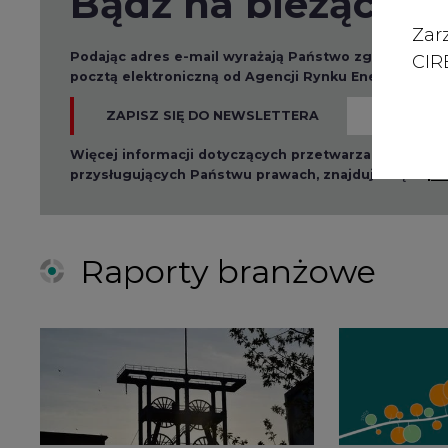
Zar
Podając adres e-mail wyrażają Państwo zgodę na ot
CIRE
pocztą elektroniczną od Agencji Rynku Energii S.A z
ZAPISZ SIĘ DO NEWSLETTERA
Więcej informacji dotyczących przetwarzania przez
przysługujących Państwu prawach, znajduje się w
po
Raporty branżowe
2026-08-01 14:30
2026-08-0