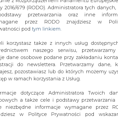
odstawy przetwarzania oraz inne inform
magane przez RODO znajdziesz w Polit
wały w 2019 r. 4,5 GW mocy w instalacjach PV
watności pod
tym linkiem.
drukuj
skomentuj
udostępnij
:
eli korzystasz także z innych usług dostępnyc
rednictwem naszego serwisu, przetwarzamy
je dane osobowe podane przy zakładaniu konta
estracji do newslettera. Przetwarzamy dane, k
ajesz, pozostawiasz lub do których możemy uzy
tęp w ramach korzystania z Usług.
ormacje dotyczące Administratora Twoich da
bowych a także cele i podstawy przetwarzania 
e niezbędne informacje wymagane przez 
jdziesz w Polityce Prywatności pod wskaz
kiem (
tym linkiem
). Dane zbierane na potr