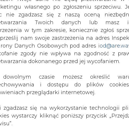
c nie zgadzasz się z naszą oceną niezbędn
zetwarzania Twoich danych lub masz i
PODPIS
trzeżenia w tym zakresie, koniecznie zgłoś sprz
 prześlij nam swoje zastrzeżenia na adres Inspek
rony Danych Osobowych pod adres
iod@are.wa
Przesłanie komentarza oznacza akceptację zasad korzystania
ofanie zgody nie wpływa na zgodność z pr
z portalu cire.pl
etwarzania dokonanego przed jej wycofaniem.
wyślij
dowolnym czasie możesz określić waru
echowywania i dostępu do plików cooki
awieniach przeglądarki internetowej.
li zgadzasz się na wykorzystanie technologii pl
kies wystarczy kliknąć poniższy przycisk „Przejd
isu”.