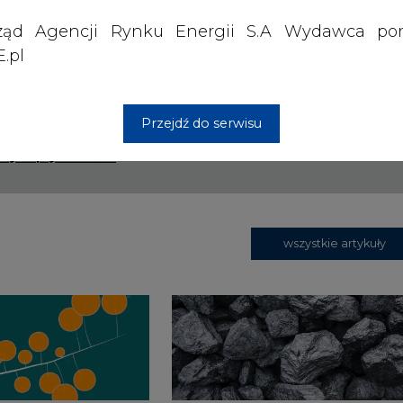
ząd Agencji Rynku Energii S.A Wydawca por
rzymywanie treści marketingowych w postaci newslettera
.pl
 siedzibą w Warszawie.
Przejdź do serwisu
 nas Państwa danych osobowych, w tym informacje o
lityce prywatności.
wszystkie artykuły
1 13:00
2026-07-09 10:30