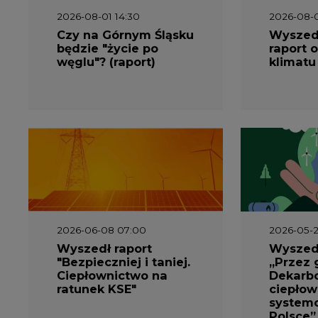
Czy na Górnym Śląsku
Wyszed
będzie "życie po
raport o
węglu"? (raport)
klimatu
2026-06-08 07:00
2026-05-2
Wyszedł raport
Wyszedł
"Bezpieczniej i taniej.
„Przez 
Ciepłownictwo na
Dekarbo
ratunek KSE"
ciepłow
system
Polsce”