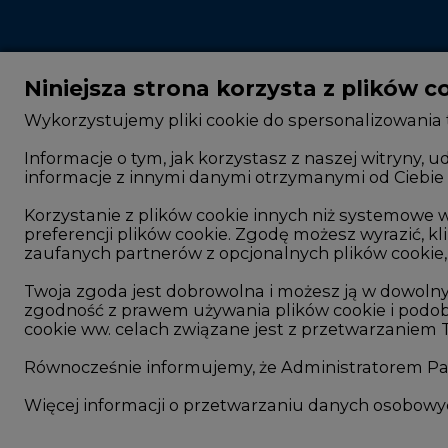
Niniejsza strona korzysta z plików c
Wykorzystujemy pliki cookie do spersonalizowania t
Informacje o tym, jak korzystasz z naszej witryny
informacje z innymi danymi otrzymanymi od Ciebie 
CIRE - kim jesteśmy
Rok 2025 na CIRE
Korzystanie z plików cookie innych niż systemow
Reklamuj się na CIRE
Rok 2024 na CIRE
preferencji plików cookie. Zgodę możesz wyrazić, kli
Patronat medialny CIRE
Rok 2023 na CIRE
zaufanych partnerów z opcjonalnych plików cookie, 
ARE - wydawca portalu CIRE
Rok 2022 na CIRE
Twoja zgoda jest dobrowolna i możesz ją w dowoln
zgodność z prawem używania plików cookie i podob
Zasady korzystania z portalu
RODO
cookie ww. celach związane jest z przetwarzaniem
Kontakt
Raporty branżowe
Równocześnie informujemy, że Administratorem Pań
Komentarze rynko
Więcej informacji o przetwarzaniu danych osobow