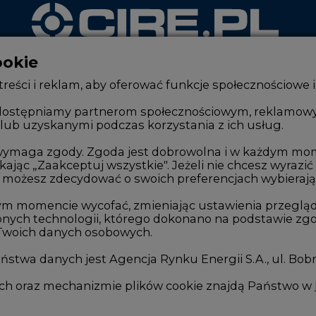
ookie
WYDAWCA PORTALU
reści i reklam, aby oferować funkcje społecznościowe i
, udostępniamy partnerom społecznościowym, reklamow
lub uzyskanymi podczas korzystania z ich usług.
Zmiany kadrowe na rynku
Innowacje 
e wymaga zgody. Zgoda jest dobrowolna i w każdym mo
Studio CIRE
Telekomuni
kając „Zaakceptuj wszystkie". Jeżeli nie chcesz wyrazić
Rozmowy o energetyce
Handel em
możesz zdecydować o swoich preferencjach wybierając je
Gospodarka
Wodór
ym momencie wycofać, zmieniając ustawienia przegląd
nych technologii, którego dokonano na podstawie zgod
Geopolityka
Górnictwo
 Twoich danych osobowych.
LTE450
Zmiany kl
stwa danych jest Agencja Rynku Energii S.A., ul. Bob
we
ych oraz mechanizmie plików cookie znajdą Państwo w