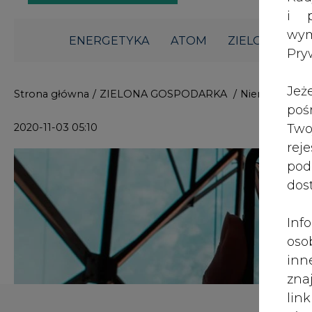
i p
wy
ENERGETYKA
ATOM
ZIELONA GO
Pry
Jeż
Strona główna
/
ZIELONA GOSPODARKA
/
Niemcy zainst
poś
2020-11-03 05:10
Two
rej
pod
dos
Inf
oso
inn
zna
lin