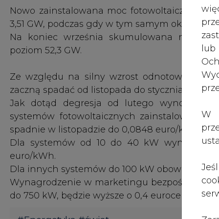
wię
Nowo zainstalowana moc fotowoltaiczna w pi
pr
3,51 GW, podczas gdy w tym samym okresie ubi
zas
Na koniec września skumulowana moc w źr
lub
poziom 52,3 GW.
Och
Wyc
Ze względu na silny wzrost odnotowany w p
prz
zaczną spadać od listopada do stycznia 2021 r. o 
Jak dotąd degresja od lutego wynosiła 1,4 
W 
systemów fotowoltaicznych zainstalowanyc
prz
spadnie w listopadzie do 0,0848 euro/kWh.
ust
Dla systemów od 10 do 40 kW wyniesie 0,0
euro/kWh.
Jeś
Dla innych systemów do 100 kW obowiązuje ta
coo
Wynagrodzenie w marketingu bezpośrednim, k
serw
do 750 kW, będzie wyższe o 0,4 eurocenta za 1