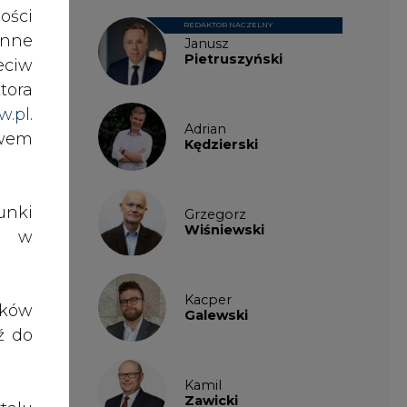
ości
osła
REDAKTOR NACZELNY
nne
Janusz
Pietruszyński
eciw
zech
tora
w.pl
.
Adrian
awem
wane
Kędzierski
 dla
nki
Grzegorz
0 kW
Wiśniewski
es w
0646
Kacper
ików
Galewski
ź do
 100
Kamil
Zawicki