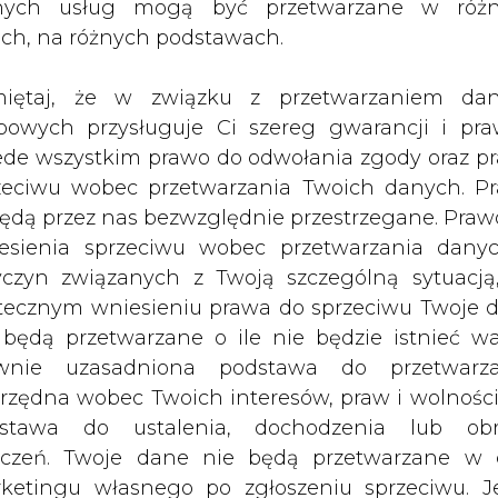
nych usług mogą być przetwarzane w róż
ach, na różnych podstawach.
iętaj, że w związku z przetwarzaniem da
bowych przysługuje Ci szereg gwarancji i pra
ede wszystkim prawo do odwołania zgody oraz p
zeciwu wobec przetwarzania Twoich danych. P
będą przez nas bezwzględnie przestrzegane. Praw
esienia sprzeciwu wobec przetwarzania dany
nej Agencji ds. Sieci
yczyn związanych z Twoją szczególną sytuacją
u w Niemczech zainstalowano nowe
tecznym wniesieniu prawa do sprzeciwu Twoje 
ocy 387,6 MW. W sierpniu było to 408
 będą przetwarzane o ile nie będzie istnieć w
wnie uzasadniona podstawa do przetwarza
rzędna wobec Twoich interesów, praw i wolności
 systemy dachowe i naziemne do 750 kW ob
stawa do ustalenia, dochodzenia lub ob
ym na projekty o skali użytkowej, zrealizowan
zczeń. Twoje dane nie będą przetwarzane w 
.
ketingu własnego po zgłoszeniu sprzeciwu. Je