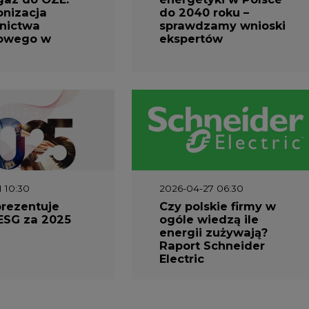
nizacja
do 2040 roku –
nictwa
sprawdzamy wnioski
owego w
ekspertów
1 10:30
2026-04-27 06:30
prezentuje
Czy polskie firmy w
ESG za 2025
ogóle wiedzą ile
energii zużywają?
Raport Schneider
Electric