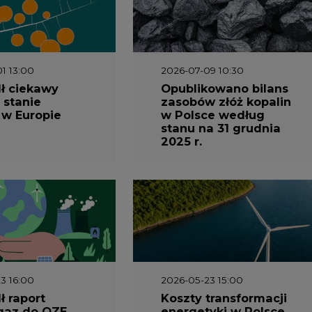
1 13:00
2026-07-09 10:30
ł ciekawy
Opublikowano bilans
 stanie
zasobów złóż kopalin
 w Europie
w Polsce według
stanu na 31 grudnia
2025 r.
3 16:00
2026-05-23 15:00
 raport
Koszty transformacji
gaz do OZE.
energetyki w Polsce