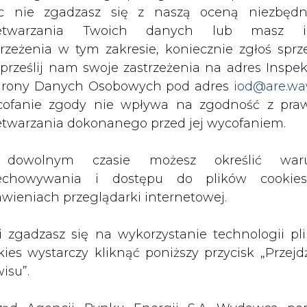
c nie zgadzasz się z naszą oceną niezbędn
erwszych dziewięciu miesiącach tego roku wyni
zetwarzania Twoich danych lub masz i
egłego roku wynosiła ona ok. 2,9 GW.
trzeżenia w tym zakresie, koniecznie zgłoś sprz
ódłach fotowoltaicznych osiągnęła w Niemc
 prześlij nam swoje zastrzeżenia na adres Inspek
rony Danych Osobowych pod adres
iod@are.wa
ofanie zgody nie wpływa na zgodność z pr
ierwszych trzech kwartałach, taryfy gwaranto
etwarzania dokonanego przed jej wycofaniem.
1,8 proc. miesięcznie.
proc. miesięcznie. Stała taryfa gwarantowana
dowolnym czasie możesz określić waru
h na budynkach i ekranach akustycznych do 1
echowywania i dostępu do plików cooki
awieniach przeglądarki internetowej.
824 euro/kWh, a dla instalacji do 100 kW 0,
li zgadzasz się na wykorzystanie technologii pl
ryfa 0,0583 euro/kWh.
kies wystarczy kliknąć poniższy przycisk „Przejd
tóre jest obowiązkowe dla systemów o mocy od
isu”.
 kWh.
Artykuł powstał bez wsparcia narzędzi sztucznej