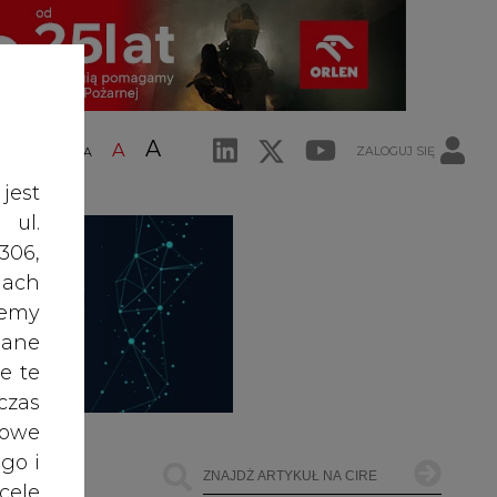
A
A
ZALOGUJ SIĘ
ŚĆ TEKSTU
A
jest
 ul.
306,
ach
żemy
dane
e te
czas
owe
go i
cele