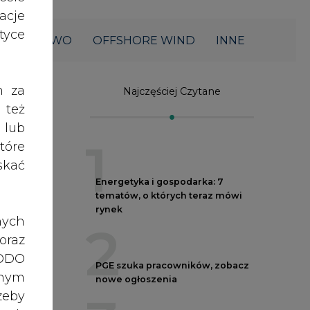
acje
yce
ŁOWNICTWO
OFFSHORE WIND
INNE
h za
Najczęściej Czytane
 też
 lub
1
tóre
skać
Energetyka i gospodarka: 7
tematów, o których teraz mówi
rynek
nych
2
oraz
RODO
PGE szuka pracowników, zobacz
anym
nowe ogłoszenia
zeby