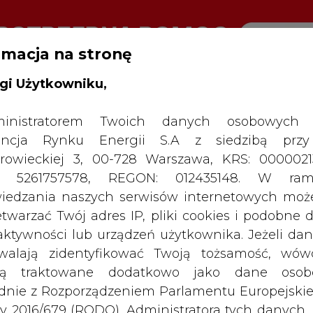
rmacja na stronę
gi Użytkowniku,
RTALU:
WIELKO
WYSOKI KONTRAST
inistratorem Twoich danych osobowych 
ncja Rynku Energii S.A z siedzibą przy
rowieckiej 3, 00-728 Warszawa, KRS: 0000021
P: 5261757578, REGON: 012435148. W ram
iedzania naszych serwisów internetowych mo
etwarzać Twój adres IP, pliki cookies i podobne 
 aktywności lub urządzeń użytkownika. Jeżeli dan
walają zidentyfikować Twoją tożsamość, wów
dą traktowane dodatkowo jako dane osob
dnie z Rozporządzeniem Parlamentu Europejskie
y 2016/679 (RODO). Administratora tych danych, 