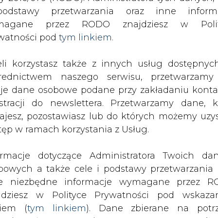
odstawy przetwarzania oraz inne inform
magane przez RODO znajdziesz w Polit
SPODARKA
ZMIANY KADROWE NA RYNKU
CIEP
watności pod
tym linkiem.
eli korzystasz także z innych usług dostępnyc
alowały w trzech kwartałach br. 3,51 GW mocy z fotowoltaiki
rednictwem naszego serwisu, przetwarzamy
drukuj
skomentuj
udostępnij
:
je dane osobowe podane przy zakładaniu konta
estracji do newslettera. Przetwarzamy dane, k
ajesz, pozostawiasz lub do których możemy uzy
tęp w ramach korzystania z Usług.
ormacje dotyczące Administratora Twoich da
bowych a także cele i podstawy przetwarzania 
e niezbędne informacje wymagane przez 
jdziesz w Polityce Prywatności pod wskaz
kiem (
tym linkiem
). Dane zbierane na potr