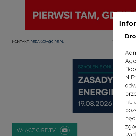
Info
Dro
WYDAWCA PO
KONTAKT:
REDAKCJA@CIRE.PL
Adm
Age
Bob
NI
odw
prz
nt.
poz
bę
zgo
WŁĄCZ CIRE.TV
Rad