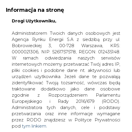
Informacja na stronę
Drogi Użytkowniku,
KONTAKT:
REDAKCJA@CIRE.PL
WYDAWCA PORTALU:
Administratorem Twoich danych osobowych jest
Agencja Rynku Energii S.A z siedzibą przy ul.
A
A
A
WIELKOŚĆ TEKSTU
WYSOKI KONTRAST
Bobrowieckiej 3, 00-728 Warszawa, KRS:
0000021306, NIP: 5261757578, REGON: 012435148.
ZALOGUJ SIĘ
W ramach odwiedzania naszych serwisów
internetowych możemy przetwarzać Twój adres IP,
pliki cookies i podobne dane nt. aktywności lub
urządzeń użytkownika. Jeżeli dane te pozwalają
zidentyfikować Twoją tożsamość, wówczas będą
traktowane dodatkowo jako dane osobowe
zgodnie z Rozporządzeniem Parlamentu
Europejskiego i Rady 2016/679 (RODO).
Administratora tych danych, cele i podstawy
przetwarzania oraz inne informacje wymagane
przez RODO znajdziesz w Polityce Prywatności
pod
tym linkiem.
WŁĄCZ CIRE.TV