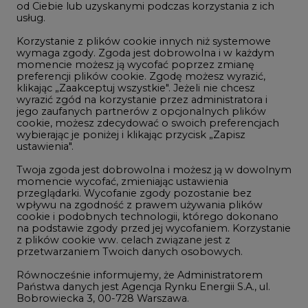
LTE450
od Ciebie lub uzyskanymi podczas korzystania z ich
usług.
Korzystanie z plików cookie innych niż systemowe
Innowacje i AI
wymaga zgody. Zgoda jest dobrowolna i w każdym
momencie możesz ją wycofać poprzez zmianę
Telekomunikacja i IT
preferencji plików cookie. Zgodę możesz wyrazić,
klikając „Zaakceptuj wszystkie". Jeżeli nie chcesz
Handel emisjami CO2
wyrazić zgód na korzystanie przez administratora i
Wodór
jego zaufanych partnerów z opcjonalnych plików
cookie, możesz zdecydować o swoich preferencjach
Górnictwo
wybierając je poniżej i klikając przycisk „Zapisz
ustawienia".
Zmiany klimatyczne
Twoja zgoda jest dobrowolna i możesz ją w dowolnym
momencie wycofać, zmieniając ustawienia
przeglądarki. Wycofanie zgody pozostanie bez
Atom
wpływu na zgodność z prawem używania plików
Fotowoltaika
cookie i podobnych technologii, którego dokonano
na podstawie zgody przed jej wycofaniem. Korzystanie
Offshore wind
z plików cookie ww. celach związane jest z
przetwarzaniem Twoich danych osobowych.
Magazyny energii
Równocześnie informujemy, że Administratorem
Zielone samorządy
Państwa danych jest Agencja Rynku Energii S.A., ul.
Bobrowiecka 3, 00-728 Warszawa.
Zielona gospodarka