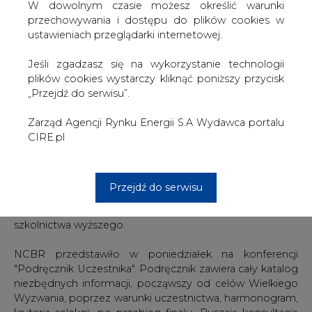
opracowanie rozwiązań, które w najbardziej efektywny
W dowolnym czasie możesz określić warunki
sposób będą w stanie wykorzystać wiatr o niewielkich
przechowywania i dostępu do plików cookies w
prędkościach do produkcji, magazynowania i oddawania
ustawieniach przeglądarki internetowej.
energii. Mają to być kompaktowe, ciche urządzenia do
zastosowań indywidualnych, domowych.
Jeśli zgadzasz się na wykorzystanie technologii
plików cookies wystarczy kliknąć poniższy przycisk
"W Polsce mamy do czynienia z fenomenem
„Przejdź do serwisu”.
dynamicznego przekształcania się rynku energii.
Wszystko wskazuje na to, że już wkrótce będziemy żyć w
Zarząd Agencji Rynku Energii S.A Wydawca portalu
rzeczywistości, w której odbiorca energii będzie
CIRE.pl
jednocześnie jej wytwórcą, czyli prosumentem. Z roku na
rok coraz więcej podmiotów decyduje się na "zielone"
źródła energii, a celem naszego rządu jest to, żeby był to
Przejdź do serwisu
realny i atrakcyjny cenowo wybór dla polskich rodzin" -
powiedział Jarosław Gowin, wicepremier, minister nauki i
szkolnictwa wyższego.
NCBR przedstawiło w poniedziałek na konferencji
"Podręcznik Uczestnika". Podręcznik zawiera cały katalog
niezbędnych informacji, począwszy od celów Wielkiego
Wyzwania, poprzez warunki uczestnictwa, harmonogram,
kryteria selekcji, po przebieg finału. Ruszają konsultacje