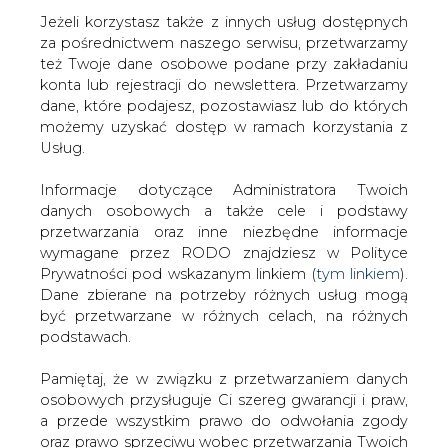
Jeżeli korzystasz także z innych usług dostępnych
za pośrednictwem naszego serwisu, przetwarzamy
też Twoje dane osobowe podane przy zakładaniu
konta lub rejestracji do newslettera. Przetwarzamy
Strona główna
/
ZIELONA GOSPODARKA
dane, które podajesz, pozostawiasz lub do których
/
Energetyczne Wielkie Wyzwanie: milion złotych dla
możemy uzyskać dostęp w ramach korzystania z
twórcy kompaktowej elektrowni wiatrowej
Usług.
2019-12-02 00:00
Informacje dotyczące Administratora Twoich
drukuj
danych osobowych a także cele i podstawy
skomentuj
przetwarzania oraz inne niezbędne informacje
udostępnij
:
wymagane przez RODO znajdziesz w Polityce
Prywatności pod wskazanym linkiem (
tym linkiem
).
Dane zbierane na potrzeby różnych usług mogą
być przetwarzane w różnych celach, na różnych
podstawach.
Pamiętaj, że w związku z przetwarzaniem danych
osobowych przysługuje Ci szereg gwarancji i praw,
a przede wszystkim prawo do odwołania zgody
oraz prawo sprzeciwu wobec przetwarzania Twoich