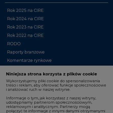
Rok 2025 na CIRE
Rok 2024 na CIRE
Rok 2023 na CIRE
Rok 2022 na CIRE
RODO
Raporty branżowe
Komentarze rynkowe
Zmiany kadrowe na rynku
Niniejsza strona korzysta z plików cookie
Wykorzystujemy pliki cookie do spersonalizowania
Studio CIRE
treści i reklam, aby oferować funkcje społecznościowe
i analizować ruch w naszej witrynie.
Rozmowy o energetyce
Informacje o tym, jak korzystasz z naszej witryny,
Gospodarka
udostępniamy partnerom społecznościowym,
reklamowym i analitycznym. Partnerzy mogą
Geopolityka
połączyć te informacje z innymi danymi otrzymanymi