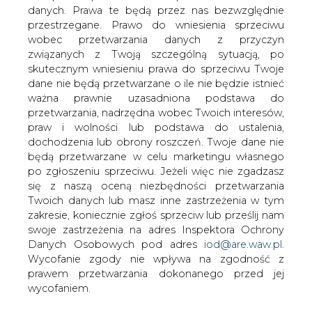
danych. Prawa te będą przez nas bezwzględnie
przestrzegane. Prawo do wniesienia sprzeciwu
wobec przetwarzania danych z przyczyn
Energetyczne Wielkie Wyzwanie:
milion złotych dla twórcy
związanych z Twoją szczególną sytuacją, po
kompaktowej elektrowni wiatrowej
skutecznym wniesieniu prawa do sprzeciwu Twoje
dane nie będą przetwarzane o ile nie będzie istnieć
ważna prawnie uzasadniona podstawa do
przetwarzania, nadrzędna wobec Twoich interesów,
praw i wolności lub podstawa do ustalenia,
dochodzenia lub obrony roszczeń. Twoje dane nie
będą przetwarzane w celu marketingu własnego
Narodowe Centrum Badań i Rozwoju
po zgłoszeniu sprzeciwu. Jeżeli więc nie zgadzasz
zapowiedziało nabór do konkursu, w
się z naszą oceną niezbędności przetwarzania
którym nagrodą jest milion złotych.
Twoich danych lub masz inne zastrzeżenia w tym
Wziąć udział może każdy. Zwycięzcą
zakresie, koniecznie zgłoś sprzeciw lub prześlij nam
zostanie konstruktor przydomowej
swoje zastrzeżenia na adres Inspektora Ochrony
Danych Osobowych pod adres
iod@are.waw.pl
.
elektrowni wiatrowej, z magazynem
Wycofanie zgody nie wpływa na zgodność z
energii - ogłosił w poniedziałek NCBR.
prawem przetwarzania dokonanego przed jej
NCBR na rozwiązanie problemu badawczego Wielkiego
wycofaniem.
Wyzwania daje uczestnikom rok. Ich zadanie to