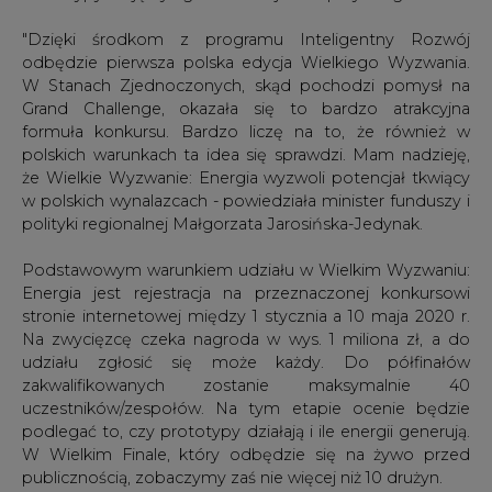
"Dzięki środkom z programu Inteligentny Rozwój
odbędzie pierwsza polska edycja Wielkiego Wyzwania.
W Stanach Zjednoczonych, skąd pochodzi pomysł na
Grand Challenge, okazała się to bardzo atrakcyjna
formuła konkursu. Bardzo liczę na to, że również w
polskich warunkach ta idea się sprawdzi. Mam nadzieję,
że Wielkie Wyzwanie: Energia wyzwoli potencjał tkwiący
w polskich wynalazcach - powiedziała minister funduszy i
polityki regionalnej Małgorzata Jarosińska-Jedynak.
Podstawowym warunkiem udziału w Wielkim Wyzwaniu:
Energia jest rejestracja na przeznaczonej konkursowi
stronie internetowej między 1 stycznia a 10 maja 2020 r.
Na zwycięzcę czeka nagroda w wys. 1 miliona zł, a do
udziału zgłosić się może każdy. Do półfinałów
zakwalifikowanych zostanie maksymalnie 40
uczestników/zespołów. Na tym etapie ocenie będzie
podlegać to, czy prototypy działają i ile energii generują.
W Wielkim Finale, który odbędzie się na żywo przed
publicznością, zobaczymy zaś nie więcej niż 10 drużyn.