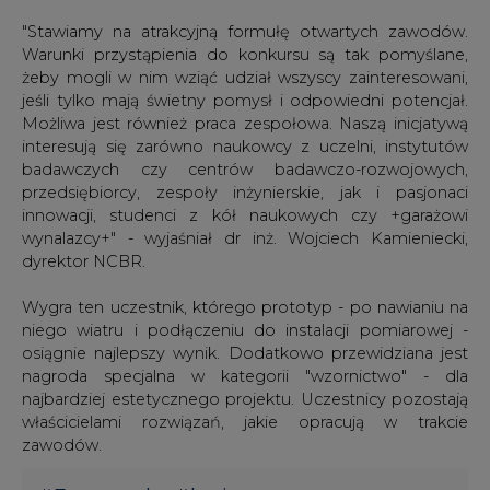
"Stawiamy na atrakcyjną formułę otwartych zawodów.
Warunki przystąpienia do konkursu są tak pomyślane,
żeby mogli w nim wziąć udział wszyscy zainteresowani,
jeśli tylko mają świetny pomysł i odpowiedni potencjał.
Możliwa jest również praca zespołowa. Naszą inicjatywą
interesują się zarówno naukowcy z uczelni, instytutów
badawczych czy centrów badawczo-rozwojowych,
przedsiębiorcy, zespoły inżynierskie, jak i pasjonaci
innowacji, studenci z kół naukowych czy +garażowi
wynalazcy+" - wyjaśniał dr inż. Wojciech Kamieniecki,
dyrektor NCBR.
Wygra ten uczestnik, którego prototyp - po nawianiu na
niego wiatru i podłączeniu do instalacji pomiarowej -
osiągnie najlepszy wynik. Dodatkowo przewidziana jest
nagroda specjalna w kategorii "wzornictwo" - dla
najbardziej estetycznego projektu. Uczestnicy pozostają
właścicielami rozwiązań, jakie opracują w trakcie
zawodów.