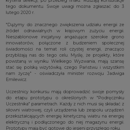
tego dokumentu. Swoje uwagi można zgłaszać do 3
lutego 2020 r.
"Dążymy do znacznego zwiększenia udziału energii ze
źródeł odnawialnych w krajowym zużyciu energii.
Nieszablonowe inicjatywy angażujące szerokie grono
innowatorów, połączone z budzeniem społecznej
świadomości na temat roli czystej energii, znacząco
przybliżają nas do tego celu. Myślę, że projekty, które
powstaną w wyniku Wielkiego Wyzwania, mają szansę
stać się polską wizytówką, czego Państwu i wszystkim
nam życzę" - oświadczyła minister rozwoju Jadwiga
Emilewicz.
Uczestnicy konkursu mają doprowadzić swoje pomysły
do etapu prototypu o określonych w "Podręczniku
Uczestnika" parametrach. Każdy z nich musi się składać z
siłowni wiatrowej, czyli urządzenia lub zespołu urządzeń
przekształcających energię kinetyczną wiatru na energię
elektryczną i podłączonego do niej magazynu energii.
Prototypy mają być gotowe do jesieni przyszłego roku.