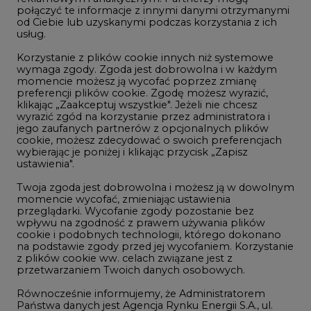
połączyć te informacje z innymi danymi otrzymanymi
LTE450
od Ciebie lub uzyskanymi podczas korzystania z ich
usług.
Korzystanie z plików cookie innych niż systemowe
Innowacje i AI
wymaga zgody. Zgoda jest dobrowolna i w każdym
momencie możesz ją wycofać poprzez zmianę
Telekomunikacja i IT
preferencji plików cookie. Zgodę możesz wyrazić,
Handel emisjami CO2
klikając „Zaakceptuj wszystkie". Jeżeli nie chcesz
wyrazić zgód na korzystanie przez administratora i
Wodór
jego zaufanych partnerów z opcjonalnych plików
cookie, możesz zdecydować o swoich preferencjach
Górnictwo
wybierając je poniżej i klikając przycisk „Zapisz
ustawienia".
Zmiany klimatyczne
Twoja zgoda jest dobrowolna i możesz ją w dowolnym
momencie wycofać, zmieniając ustawienia
Atom
przeglądarki. Wycofanie zgody pozostanie bez
wpływu na zgodność z prawem używania plików
Fotowoltaika
cookie i podobnych technologii, którego dokonano
na podstawie zgody przed jej wycofaniem. Korzystanie
Offshore wind
z plików cookie ww. celach związane jest z
przetwarzaniem Twoich danych osobowych.
Magazyny energii
Równocześnie informujemy, że Administratorem
Zielone samorządy
Państwa danych jest Agencja Rynku Energii S.A., ul.