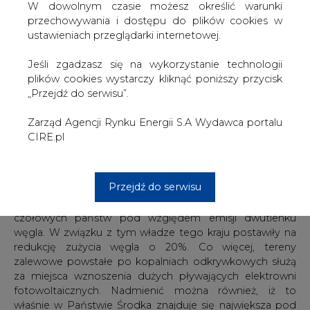
W dowolnym czasie możesz określić warunki
które przeznaczono na budowę instalacji związanych z
przechowywania i dostępu do plików cookies w
odnawialnymi źródłami energii. Zestawienia odnoszą się
ustawieniach przeglądarki internetowej.
do danych z lat 2005-2015. Widać na nich wyraźnie, które
technologie zyskują na popularności, a od których z
Jeśli zgadzasz się na wykorzystanie technologii
biegiem czasu się odchodzi.
plików cookies wystarczy kliknąć poniższy przycisk
„Przejdź do serwisu”.
Jako pierwsze wzięte są pod uwagę technologie
słoneczne. Należy pamiętać, iż dane te zawierają w sobie
Zarząd Agencji Rynku Energii S.A Wydawca portalu
nie tylko farmy fotowoltaiczne, ale również kolektory
CIRE.pl
słoneczne oraz elektrownie heliocentryczne. Duży wpływ
na przebieg tego wykresu ma gospodarka chińska. Jak
wiadomo, inwestuje ona olbrzymie pieniądze między
Przejdź do serwisu
innymi w tego rodzaju rozwiązania z zakresu
odnawialnych źródeł energii. Chiny to stale jedno z
czołowych państw pod względem emisji dwutlenku
węgla. W związku z tym władze tego kraju postawiły na
redukcję zużycia węgla o 20%. Co więcej, tereny
zalewowe powstałe po kopalniach odkrywkowych służą
za miejsca wznoszenia dużych pływających elektrowni
fotowoltaicznych. Nadmienić można również, iż to
właśnie w Państwie Środka znajduje się największa pod