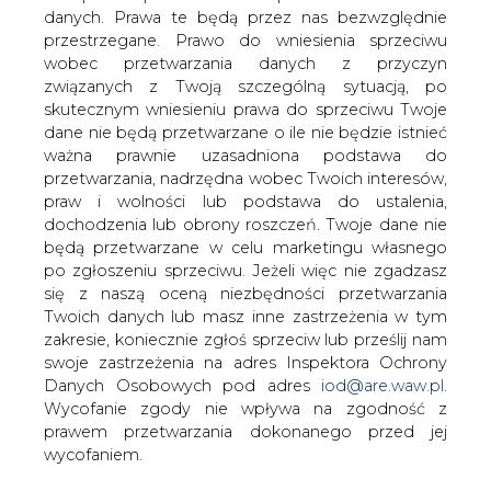
danych. Prawa te będą przez nas bezwzględnie
Jak wyglądają nakłady finansowe
przestrzegane. Prawo do wniesienia sprzeciwu
przeznaczone na inwestycje związane z
wobec przetwarzania danych z przyczyn
budową odnawialnych źródeł energii na
związanych z Twoją szczególną sytuacją, po
świecie? Jakie technologie zyskują, a
skutecznym wniesieniu prawa do sprzeciwu Twoje
jakie tracą na popularności?
dane nie będą przetwarzane o ile nie będzie istnieć
ważna prawnie uzasadniona podstawa do
Postępujący rozwój gospodarczy, występujący na
przetwarzania, nadrzędna wobec Twoich interesów,
terenie wielu państw świata, wpływa pozytywnie na liczne
praw i wolności lub podstawa do ustalenia,
aspekty życia ich mieszkańców. Pociąga to jednak za
dochodzenia lub obrony roszczeń. Twoje dane nie
sobą pewne wymagania, których niespełnienie może
będą przetwarzane w celu marketingu własnego
skutkować hamowaniem lub całkowitą blokadą owego
po zgłoszeniu sprzeciwu. Jeżeli więc nie zgadzasz
doskonalenia.
się z naszą oceną niezbędności przetwarzania
Twoich danych lub masz inne zastrzeżenia w tym
Jednym z takich czynników jest stale intensyfikowany
zakresie, koniecznie zgłoś sprzeciw lub prześlij nam
wzrost zapotrzebowania na energię. Wzmaga się ono
swoje zastrzeżenia na adres Inspektora Ochrony
pomimo wprowadzania zasad racjonalnego
Danych Osobowych pod adres
iod@are.waw.pl
.
gospodarowania energią oraz efektywności
Wycofanie zgody nie wpływa na zgodność z
energetycznej, mającej na celu obniżenie
prawem przetwarzania dokonanego przed jej
energochłonności przemysłu.
wycofaniem.
Na rys. 1-8 przedstawione zostały nakłady finansowe,