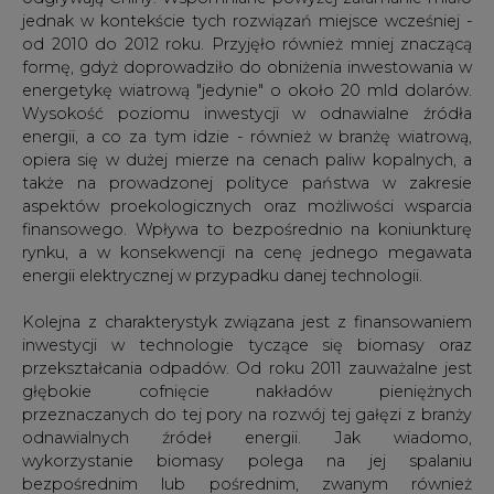
jednak w kontekście tych rozwiązań miejsce wcześniej -
od 2010 do 2012 roku. Przyjęło również mniej znaczącą
formę, gdyż doprowadziło do obniżenia inwestowania w
energetykę wiatrową "jedynie" o około 20 mld dolarów.
Wysokość poziomu inwestycji w odnawialne źródła
energii, a co za tym idzie - również w branżę wiatrową,
opiera się w dużej mierze na cenach paliw kopalnych, a
także na prowadzonej polityce państwa w zakresie
aspektów proekologicznych oraz możliwości wsparcia
finansowego. Wpływa to bezpośrednio na koniunkturę
rynku, a w konsekwencji na cenę jednego megawata
energii elektrycznej w przypadku danej technologii.
Kolejna z charakterystyk związana jest z finansowaniem
inwestycji w technologie tyczące się biomasy oraz
przekształcania odpadów. Od roku 2011 zauważalne jest
głębokie cofnięcie nakładów pieniężnych
przeznaczanych do tej pory na rozwój tej gałęzi z branży
odnawialnych źródeł energii. Jak wiadomo,
wykorzystanie biomasy polega na jej spalaniu
bezpośrednim lub pośrednim, zwanym również