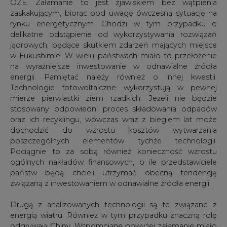
OZE. Załamanie to jest zjawiskiem bez wątpienia
zaskakującym, biorąc pod uwagę ówczesną sytuację na
rynku energetycznym. Chodzi w tym przypadku o
delikatne odstąpienie od wykorzystywania rozwiązań
jądrowych, będące skutkiem zdarzeń mających miejsce
w Fukushimie. W wielu państwach miało to przełożenie
na wyraźniejsze inwestowanie w odnawialne źródła
energii. Pamiętać należy również o innej kwestii.
Technologie fotowoltaiczne wykorzystują w pewnej
mierze pierwiastki ziem rzadkich. Jeżeli nie będzie
stosowany odpowiedni proces składowania odpadów
oraz ich recyklingu, wówczas wraz z biegiem lat może
dochodzić do wzrostu kosztów wytwarzania
poszczególnych elementów tychże technologii.
Pociągnie to za sobą również konieczność wzrostu
ogólnych nakładów finansowych, o ile przedstawiciele
państw będą chcieli utrzymać obecną tendencję
związaną z inwestowaniem w odnawialne źródła energii.
Drugą z analizowanych technologii są te związane z
energią wiatru. Również w tym przypadku znaczną rolę
odgrywają Chiny. Wspomniane powyżej załamanie miało