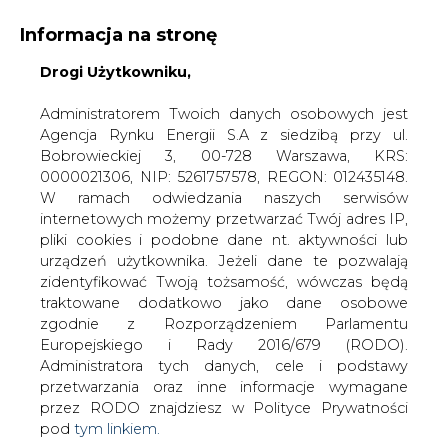
Informacja na stronę
Drogi Użytkowniku,
KONTAKT:
REDAKCJA@CIRE.PL
WYDAWCA PORTALU:
Administratorem Twoich danych osobowych jest
Agencja Rynku Energii S.A z siedzibą przy ul.
A
A
A
WIELKOŚĆ TEKSTU
WYSOKI KONTRAST
Bobrowieckiej 3, 00-728 Warszawa, KRS:
0000021306, NIP: 5261757578, REGON: 012435148.
ZALOGUJ SIĘ
W ramach odwiedzania naszych serwisów
internetowych możemy przetwarzać Twój adres IP,
pliki cookies i podobne dane nt. aktywności lub
urządzeń użytkownika. Jeżeli dane te pozwalają
zidentyfikować Twoją tożsamość, wówczas będą
traktowane dodatkowo jako dane osobowe
zgodnie z Rozporządzeniem Parlamentu
Europejskiego i Rady 2016/679 (RODO).
Administratora tych danych, cele i podstawy
przetwarzania oraz inne informacje wymagane
przez RODO znajdziesz w Polityce Prywatności
pod
tym linkiem.
WŁĄCZ CIRE.TV