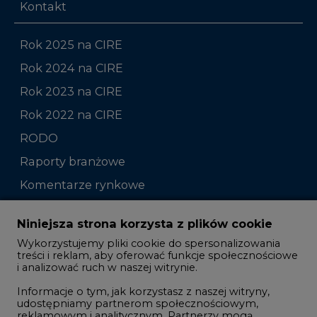
Kontakt
Rok 2025 na CIRE
Rok 2024 na CIRE
Rok 2023 na CIRE
Rok 2022 na CIRE
RODO
Raporty branżowe
Komentarze rynkowe
Zmiany kadrowe na rynku
Niniejsza strona korzysta z plików cookie
Wykorzystujemy pliki cookie do spersonalizowania
Studio CIRE
treści i reklam, aby oferować funkcje społecznościowe
i analizować ruch w naszej witrynie.
Rozmowy o energetyce
Informacje o tym, jak korzystasz z naszej witryny,
Gospodarka
udostępniamy partnerom społecznościowym,
Geopolityka
reklamowym i analitycznym. Partnerzy mogą