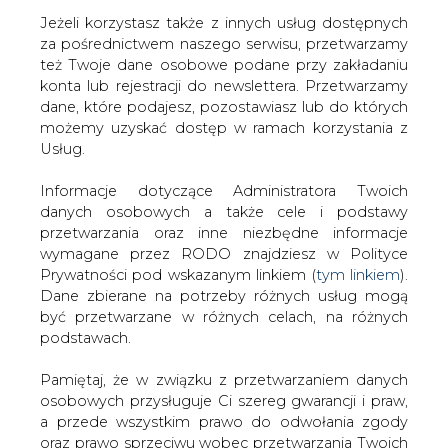
Jeżeli korzystasz także z innych usług dostępnych
za pośrednictwem naszego serwisu, przetwarzamy
też Twoje dane osobowe podane przy zakładaniu
konta lub rejestracji do newslettera. Przetwarzamy
Strona główna
/
ZIELONA GOSPODARKA
/
Światowe
dane, które podajesz, pozostawiasz lub do których
nakłady finansowe na OZE
możemy uzyskać dostęp w ramach korzystania z
Usług.
2018-10-30 00:00
drukuj
Informacje dotyczące Administratora Twoich
skomentuj
danych osobowych a także cele i podstawy
udostępnij
:
przetwarzania oraz inne niezbędne informacje
wymagane przez RODO znajdziesz w Polityce
Prywatności pod wskazanym linkiem (
tym linkiem
).
Dane zbierane na potrzeby różnych usług mogą
Światowe nakłady finansowe na
być przetwarzane w różnych celach, na różnych
OZE
podstawach.
Pamiętaj, że w związku z przetwarzaniem danych
osobowych przysługuje Ci szereg gwarancji i praw,
a przede wszystkim prawo do odwołania zgody
oraz prawo sprzeciwu wobec przetwarzania Twoich