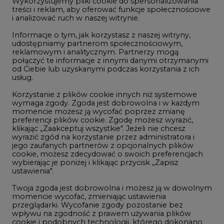
Wykorzystujemy pliki cookie do spersonalizowania
Studio CIRE
treści i reklam, aby oferować funkcje społecznościowe
i analizować ruch w naszej witrynie.
Rozmowy o energetyce
Informacje o tym, jak korzystasz z naszej witryny,
Gospodarka
udostępniamy partnerom społecznościowym,
reklamowym i analitycznym. Partnerzy mogą
Geopolityka
połączyć te informacje z innymi danymi otrzymanymi
LTE450
od Ciebie lub uzyskanymi podczas korzystania z ich
usług.
Korzystanie z plików cookie innych niż systemowe
Innowacje i AI
wymaga zgody. Zgoda jest dobrowolna i w każdym
momencie możesz ją wycofać poprzez zmianę
Telekomunikacja i IT
preferencji plików cookie. Zgodę możesz wyrazić,
klikając „Zaakceptuj wszystkie". Jeżeli nie chcesz
Handel emisjami CO2
wyrazić zgód na korzystanie przez administratora i
Wodór
jego zaufanych partnerów z opcjonalnych plików
cookie, możesz zdecydować o swoich preferencjach
Górnictwo
wybierając je poniżej i klikając przycisk „Zapisz
ustawienia".
Zmiany klimatyczne
Twoja zgoda jest dobrowolna i możesz ją w dowolnym
momencie wycofać, zmieniając ustawienia
przeglądarki. Wycofanie zgody pozostanie bez
Atom
wpływu na zgodność z prawem używania plików
Fotowoltaika
cookie i podobnych technologii, którego dokonano