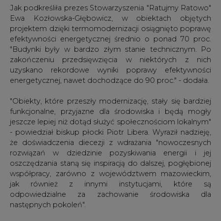
Jak podkreśliła prezes Stowarzyszenia "Ratujmy Ratowo"
Ewa Kozłowska-Głębowicz, w obiektach objętych
projektem dzięki termomodernizacji osiągnięto poprawę
efektywności energetycznej średnio o ponad 70 proc.
"Budynki były w bardzo złym stanie technicznym. Po
zakończeniu przedsięwzięcia w niektórych z nich
uzyskano rekordowe wyniki poprawy efektywności
energetycznej, nawet dochodzące do 90 proc." - dodała.
"Obiekty, które przeszły modernizację, stały się bardziej
funkcjonalne, przyjazne dla środowiska i będą mogły
jeszcze lepiej niż dotąd służyć społecznościom lokalnym"
- powiedział biskup płocki Piotr Libera. Wyraził nadzieję,
że doświadczenia diecezji z wdrażania "nowoczesnych
rozwiązań w dziedzinie pozyskiwania energii i jej
oszczędzania staną się inspiracją do dalszej, pogłębionej
współpracy, zarówno z województwem mazowieckim,
jak również z innymi instytucjami, które są
odpowiedzialne za zachowanie środowiska dla
następnych pokoleń".