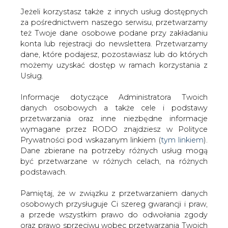
Jeżeli korzystasz także z innych usług dostępnych
za pośrednictwem naszego serwisu, przetwarzamy
też Twoje dane osobowe podane przy zakładaniu
konta lub rejestracji do newslettera. Przetwarzamy
Strona główna
/
ZIELONA GOSPODARKA
dane, które podajesz, pozostawiasz lub do których
/
Mazowieckie: termomodernizacja obiektów diecezji
możemy uzyskać dostęp w ramach korzystania z
płockiej przy wsparciu unijnym
Usług.
2018-10-01 00:00
Informacje dotyczące Administratora Twoich
drukuj
danych osobowych a także cele i podstawy
skomentuj
przetwarzania oraz inne niezbędne informacje
udostępnij
:
wymagane przez RODO znajdziesz w Polityce
Prywatności pod wskazanym linkiem (
tym linkiem
).
Dane zbierane na potrzeby różnych usług mogą
być przetwarzane w różnych celach, na różnych
Mazowieckie: termomodernizacja
podstawach.
obiektów diecezji płockiej przy
wsparciu unijnym
Pamiętaj, że w związku z przetwarzaniem danych
osobowych przysługuje Ci szereg gwarancji i praw,
a przede wszystkim prawo do odwołania zgody
oraz prawo sprzeciwu wobec przetwarzania Twoich