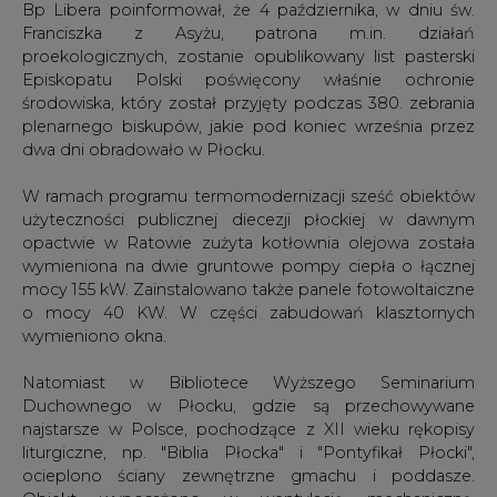
Bp Libera poinformował, że 4 października, w dniu św.
Franciszka z Asyżu, patrona m.in. działań
proekologicznych, zostanie opublikowany list pasterski
Episkopatu Polski poświęcony właśnie ochronie
środowiska, który został przyjęty podczas 380. zebrania
plenarnego biskupów, jakie pod koniec września przez
dwa dni obradowało w Płocku.
W ramach programu termomodernizacji sześć obiektów
użyteczności publicznej diecezji płockiej w dawnym
opactwie w Ratowie zużyta kotłownia olejowa została
wymieniona na dwie gruntowe pompy ciepła o łącznej
mocy 155 kW. Zainstalowano także panele fotowoltaiczne
o mocy 40 KW. W części zabudowań klasztornych
wymieniono okna.
Natomiast w Bibliotece Wyższego Seminarium
Duchownego w Płocku, gdzie są przechowywane
najstarsze w Polsce, pochodzące z XII wieku rękopisy
liturgiczne, np. "Biblia Płocka" i "Pontyfikał Płocki",
ocieplono ściany zewnętrzne gmachu i poddasze.