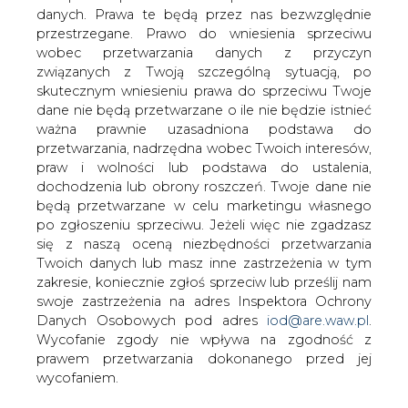
danych. Prawa te będą przez nas bezwzględnie
przestrzegane. Prawo do wniesienia sprzeciwu
wobec przetwarzania danych z przyczyn
Za ponad 7,8 mln zł, z czego ponad 6,1
związanych z Twoją szczególną sytuacją, po
mln zł to wsparcie unijne, zrealizowano
skutecznym wniesieniu prawa do sprzeciwu Twoje
inwestycje pozwalające na obniżenie
dane nie będą przetwarzane o ile nie będzie istnieć
zużycia energii i jej kosztów w sześciu
ważna prawnie uzasadniona podstawa do
obiektach użyteczności publicznej w
przetwarzania, nadrzędna wobec Twoich interesów,
diecezji płockiej, w tym w dawnym
praw i wolności lub podstawa do ustalenia,
opactwie, a obecnie sanktuarium św.
dochodzenia lub obrony roszczeń. Twoje dane nie
Antoniego w Ratowie.
będą przetwarzane w celu marketingu własnego
po zgłoszeniu sprzeciwu. Jeżeli więc nie zgadzasz
Program termomodernizacji, który polegał m.in. na
się z naszą oceną niezbędności przetwarzania
montażu instalacji fotowoltaicznych, obejmował także
Twoich danych lub masz inne zastrzeżenia w tym
Bibliotekę Wyższego Seminarium Duchownego, dwa
zakresie, koniecznie zgłoś sprzeciw lub prześlij nam
budynki Domu Księży Emerytów w Płocku oraz siedziby
swoje zastrzeżenia na adres Inspektora Ochrony
Centrum Rozwoju Rodziny w Ciechanowie i Ratowie.
Danych Osobowych pod adres
iod@are.waw.pl
.
Wycofanie zgody nie wpływa na zgodność z
"Te projekty wpisują się nie tylko w strategię naszego
prawem przetwarzania dokonanego przed jej
województwa, ale również w strategię europejską.
wycofaniem.
Znalazły one dofinansowanie ze środków Unii