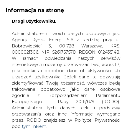
Informacja na stronę
Drogi Użytkowniku,
KONTAKT:
REDAKCJA@CIRE.PL
WYDAWCA PORTALU:
Administratorem Twoich danych osobowych jest
Agencja Rynku Energii S.A z siedzibą przy ul.
A
A
A
WIELKOŚĆ TEKSTU
WYSOKI KONTRAST
Bobrowieckiej 3, 00-728 Warszawa, KRS:
0000021306, NIP: 5261757578, REGON: 012435148.
ZALOGUJ SIĘ
W ramach odwiedzania naszych serwisów
internetowych możemy przetwarzać Twój adres IP,
pliki cookies i podobne dane nt. aktywności lub
urządzeń użytkownika. Jeżeli dane te pozwalają
zidentyfikować Twoją tożsamość, wówczas będą
traktowane dodatkowo jako dane osobowe
zgodnie z Rozporządzeniem Parlamentu
Europejskiego i Rady 2016/679 (RODO).
Administratora tych danych, cele i podstawy
przetwarzania oraz inne informacje wymagane
przez RODO znajdziesz w Polityce Prywatności
pod
tym linkiem.
WŁĄCZ CIRE.TV