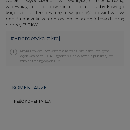
Obiekt wyposażono w wentylację mechaniczną,
zapewniającą odpowiednią dla zabytkowego
księgozbioru temperaturę i wilgotność powietrza. W
pobliżu budynku zamontowano instalację fotowoltaiczną
o mocy 13,5 kW.
#
Energetyka
#
kraj
Artykuł powstał bez wsparcia narzędzi sztucznej inteligencji.
Wydawca portalu CIRE zgadza się na włączenie publikacji do
szkoleń treningowych LLM.
KOMENTARZE
TREŚĆ KOMENTARZA