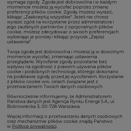
wymaga zgody. Zgoda jest dobrowolna i w każdym
momencie możesz ją wycofać poprzez zmianę
Telekomunikacja i IT
preferencji plików cookie. Zgodę możesz wyrazić,
klikając „Zaakceptuj wszystkie". Jeżeli nie chcesz
Handel emisjami CO2
wyrazić zgód na korzystanie przez administratora i
Wodór
jego zaufanych partnerów z opcjonalnych plików
cookie, możesz zdecydować o swoich preferencjach
Górnictwo
wybierając je poniżej i klikając przycisk „Zapisz
ustawienia".
Zmiany klimatyczne
Twoja zgoda jest dobrowolna i możesz ją w dowolnym
momencie wycofać, zmieniając ustawienia
przeglądarki. Wycofanie zgody pozostanie bez
Atom
wpływu na zgodność z prawem używania plików
Fotowoltaika
cookie i podobnych technologii, którego dokonano
na podstawie zgody przed jej wycofaniem. Korzystanie
Offshore wind
z plików cookie ww. celach związane jest z
przetwarzaniem Twoich danych osobowych.
Magazyny energii
Równocześnie informujemy, że Administratorem
Zielone samorządy
Państwa danych jest Agencja Rynku Energii S.A., ul.
Bobrowiecka 3, 00-728 Warszawa.
Zielona gospodarka
Więcej informacji o przetwarzaniu danych osobowych
oraz mechanizmie plików cookie znajdą Państwo
w
Polityce prywatności
.