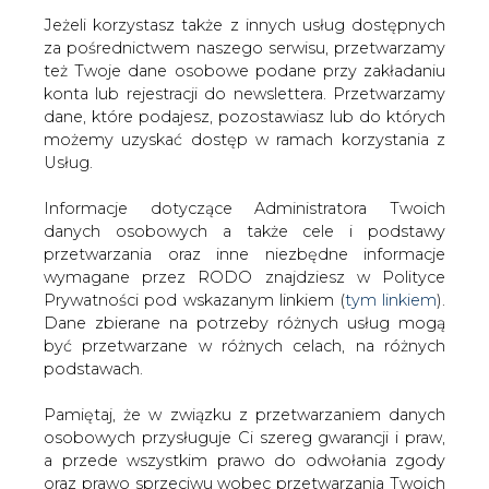
Jeżeli korzystasz także z innych usług dostępnych
za pośrednictwem naszego serwisu, przetwarzamy
też Twoje dane osobowe podane przy zakładaniu
konta lub rejestracji do newslettera. Przetwarzamy
Strona główna
/
ZIELONA GOSPODARKA
/
KE
dane, które podajesz, pozostawiasz lub do których
zatwierdziła 3,5 mld euro wsparcia publicznego dla
możemy uzyskać dostęp w ramach korzystania z
farm wiatrowych w Belgii
Usług.
2018-09-27 00:00
Informacje dotyczące Administratora Twoich
drukuj
danych osobowych a także cele i podstawy
skomentuj
przetwarzania oraz inne niezbędne informacje
udostępnij
:
wymagane przez RODO znajdziesz w Polityce
Prywatności pod wskazanym linkiem (
tym linkiem
).
Dane zbierane na potrzeby różnych usług mogą
być przetwarzane w różnych celach, na różnych
KE zatwierdziła 3,5 mld euro
podstawach.
wsparcia publicznego dla farm
wiatrowych w Belgii
Pamiętaj, że w związku z przetwarzaniem danych
osobowych przysługuje Ci szereg gwarancji i praw,
a przede wszystkim prawo do odwołania zgody
oraz prawo sprzeciwu wobec przetwarzania Twoich