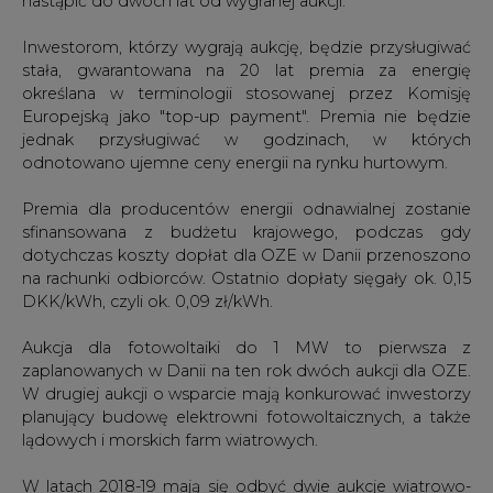
nastąpić do dwóch lat od wygranej aukcji.
Inwestorom, którzy wygrają aukcję, będzie przysługiwać
stała, gwarantowana na 20 lat premia za energię
określana w terminologii stosowanej przez Komisję
Europejską jako "top-up payment". Premia nie będzie
jednak przysługiwać w godzinach, w których
odnotowano ujemne ceny energii na rynku hurtowym.
Premia dla producentów energii odnawialnej zostanie
sfinansowana z budżetu krajowego, podczas gdy
dotychczas koszty dopłat dla OZE w Danii przenoszono
na rachunki odbiorców. Ostatnio dopłaty sięgały ok. 0,15
DKK/kWh, czyli ok. 0,09 zł/kWh.
Aukcja dla fotowoltaiki do 1 MW to pierwsza z
zaplanowanych w Danii na ten rok dwóch aukcji dla OZE.
W drugiej aukcji o wsparcie mają konkurować inwestorzy
planujący budowę elektrowni fotowoltaicznych, a także
lądowych i morskich farm wiatrowych.
W latach 2018-19 mają się odbyć dwie aukcje wiatrowo-