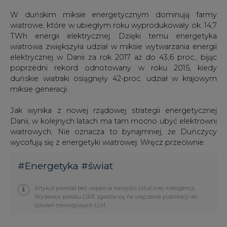
W duńskim miksie energetycznym dominują farmy
wiatrowe, które w ubiegłym roku wyprodukowały ok. 14,7
TWh energii elektrycznej. Dzięki temu energetyka
wiatrowa zwiększyła udział w miksie wytwarzania energii
elektrycznej w Danii za rok 2017 aż do 43,6 proc., bijąc
poprzedni rekord odnotowany w roku 2015, kiedy
duńskie wiatraki osiągnęły 42-proc. udział w krajowym
miksie generacji.
Jak wynika z nowej rządowej strategii energetycznej
Danii, w kolejnych latach ma tam mocno ubyć elektrowni
wiatrowych. Nie oznacza to bynajmniej, że Duńczycy
wycofują się z energetyki wiatrowej. Wręcz przeciwnie.
#
Energetyka
#
świat
Artykuł powstał bez wsparcia narzędzi sztucznej inteligencji.
Wydawca portalu CIRE zgadza się na włączenie publikacji do
szkoleń treningowych LLM.