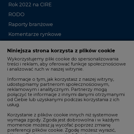
Rok 2022 na CIRE
RODO
Raporty branżowe
Komentarze rynkowe
Zmiany kadrowe na rynku
Niniejsza strona korzysta z plików cookie
Wykorzystujemy pliki cookie do spersonalizowania
Studio CIRE
treści i reklam, aby oferować funkcje społecznościowe
i analizować ruch w naszej witrynie.
Rozmowy o energetyce
Informacje o tym, jak korzystasz z naszej witryny,
Gospodarka
udostępniamy partnerom społecznościowym,
reklamowym i analitycznym. Partnerzy mogą
Geopolityka
połączyć te informacje z innymi danymi otrzymanymi
LTE450
od Ciebie lub uzyskanymi podczas korzystania z ich
usług.
Korzystanie z plików cookie innych niż systemowe
Innowacje i AI
wymaga zgody. Zgoda jest dobrowolna i w każdym
momencie możesz ją wycofać poprzez zmianę
Telekomunikacja i IT
preferencji plików cookie. Zgodę możesz wyrazić,