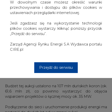
publicznej.
W dowolnym czasie możesz określić warunki
przechowywania i dostępu do plików cookies w
Duńskie władze ogłosiły teraz, że oferty cenowe w
ustawieniach przeglądarki internetowej.
pierwszej aukcji dla fotowoltaiki o mocy do 1 MW będzie
można składać do 1 listopada br. Warunek to posiadanie
Jeśli zgadzasz się na wykorzystanie technologii
projektów PV będących na zaawansowanym etapie
plików cookies wystarczy kliknąć poniższy przycisk
uzyskiwania pozwoleń.
„Przejdź do serwisu”.
Dodatkowy warunek, którzy przyjęto, to dystans w
Zarząd Agencji Rynku Energii S.A Wydawca portalu
przypadku wygranych projektów wynoszący
CIRE.pl
przynajmniej 500 metrów.
Wiadomo, że w ramach składanych ofert nie będzie
Przejdź do serwisu
można przekroczyć ceny 0,15 DKK/kWh, czyli ok. 0,09
zł/kWh.
Budżet tej aukcji ustalono na 107 mln duńskich koron (ok.
61,6 mln zł), co powinno wystarczyć do objęcia
wsparciem projektów o łącznej mocy ok. 35 MW.
Podłączenie do sieci i uruchomienie produkcji energii ma