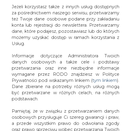
Jeżeli korzystasz także z innych usług dostępnych
za pośrednictwem naszego serwisu, przetwarzamy
też Twoje dane osobowe podane przy zakładaniu
konta lub rejestracji do newslettera. Przetwarzamy
Strona główna
/
ZIELONA GOSPODARKA
/
Dania
dane, które podajesz, pozostawiasz lub do których
ogłosiła aukcję dla fotowoltaiki
możemy uzyskać dostęp w ramach korzystania z
Usług.
2018-09-18 00:00
drukuj
Informacje dotyczące Administratora Twoich
skomentuj
danych osobowych a także cele i podstawy
udostępnij
:
przetwarzania oraz inne niezbędne informacje
wymagane przez RODO znajdziesz w Polityce
Prywatności pod wskazanym linkiem (
tym linkiem
).
Dane zbierane na potrzeby różnych usług mogą
być przetwarzane w różnych celach, na różnych
podstawach.
Pamiętaj, że w związku z przetwarzaniem danych
osobowych przysługuje Ci szereg gwarancji i praw,
a przede wszystkim prawo do odwołania zgody
oraz prawo sprzeciwu wobec przetwarzania Twoich