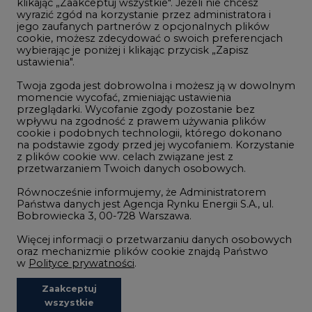
klikając „Zaakceptuj wszystkie". Jeżeli nie chcesz
Handel emisjami CO2
wyrazić zgód na korzystanie przez administratora i
Wodór
jego zaufanych partnerów z opcjonalnych plików
cookie, możesz zdecydować o swoich preferencjach
Górnictwo
wybierając je poniżej i klikając przycisk „Zapisz
ustawienia".
Zmiany klimatyczne
Twoja zgoda jest dobrowolna i możesz ją w dowolnym
momencie wycofać, zmieniając ustawienia
przeglądarki. Wycofanie zgody pozostanie bez
Atom
wpływu na zgodność z prawem używania plików
Fotowoltaika
cookie i podobnych technologii, którego dokonano
na podstawie zgody przed jej wycofaniem. Korzystanie
Offshore wind
z plików cookie ww. celach związane jest z
przetwarzaniem Twoich danych osobowych.
Magazyny energii
Równocześnie informujemy, że Administratorem
Zielone samorządy
Państwa danych jest Agencja Rynku Energii S.A., ul.
Bobrowiecka 3, 00-728 Warszawa.
Zielona gospodarka
Więcej informacji o przetwarzaniu danych osobowych
oraz mechanizmie plików cookie znajdą Państwo
w
Polityce prywatności
.
Zaakceptuj
©2002-
2021 - 2026
-
CIRE.PL
Centrum Informacji o Rynku Energii
wszystkie