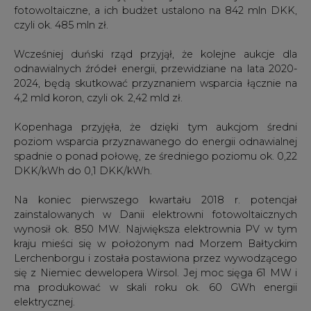
fotowoltaiczne, a ich budżet ustalono na 842 mln DKK,
czyli ok. 485 mln zł.
Wcześniej duński rząd przyjął, że kolejne aukcje dla
odnawialnych źródeł energii, przewidziane na lata 2020-
2024, będą skutkować przyznaniem wsparcia łącznie na
4,2 mld koron, czyli ok. 2,42 mld zł.
Kopenhaga przyjęła, że dzięki tym aukcjom średni
poziom wsparcia przyznawanego do energii odnawialnej
spadnie o ponad połowę, ze średniego poziomu ok. 0,22
DKK/kWh do 0,1 DKK/kWh.
Na koniec pierwszego kwartału 2018 r. potencjał
zainstalowanych w Danii elektrowni fotowoltaicznych
wynosił ok. 850 MW. Największa elektrownia PV w tym
kraju mieści się w położonym nad Morzem Bałtyckim
Lerchenborgu i została postawiona przez wywodzącego
się z Niemiec dewelopera Wirsol. Jej moc sięga 61 MW i
ma produkować w skali roku ok. 60 GWh energii
elektrycznej.