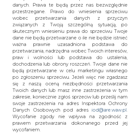
danych. Prawa te będą przez nas bezwzględnie
przestrzegane. Prawo do wniesienia sprzeciwu
Dania ogłosiła aukcję dla
fotowoltaiki
wobec przetwarzania danych z przyczyn
związanych z Twoją szczególną sytuacją, po
skutecznym wniesieniu prawa do sprzeciwu Twoje
dane nie będą przetwarzane o ile nie będzie istnieć
ważna prawnie uzasadniona podstawa do
przetwarzania, nadrzędna wobec Twoich interesów,
praw i wolności lub podstawa do ustalenia,
Jak poinformował portal
dochodzenia lub obrony roszczeń. Twoje dane nie
Gramwzielone.pl, duńska rządowa
będą przetwarzane w celu marketingu własnego
agencja energetyczna ogłosiła aukcję
po zgłoszeniu sprzeciwu. Jeżeli więc nie zgadzasz
się z naszą oceną niezbędności przetwarzania
dla inwestorów oferujących energię z
Twoich danych lub masz inne zastrzeżenia w tym
elektrowni fotowoltaicznych o
zakresie, koniecznie zgłoś sprzeciw lub prześlij nam
maksymalnej mocy 1 MW.
swoje zastrzeżenia na adres Inspektora Ochrony
Ogłoszona aukcja to efekt nowego mechanizmu w
Danych Osobowych pod adres
iod@are.waw.pl
.
postaci premii doliczanej do ceny energii, który został
Wycofanie zgody nie wpływa na zgodność z
wdrożony w ubiegłym roku w celu ograniczenia kosztów
prawem przetwarzania dokonanego przed jej
wsparcia dla OZE. Duńczycy notyfikowali go Komisji
wycofaniem.
Europejskiej, uzyskując zgodę na przyznanie pomocy