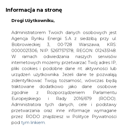
Informacja na stronę
Drogi Użytkowniku,
KONTAKT:
REDAKCJA@CIRE.PL
WYDAWCA PORTALU:
Administratorem Twoich danych osobowych jest
Agencja Rynku Energii S.A z siedzibą przy ul.
A
A
A
WIELKOŚĆ TEKSTU
WYSOKI KONTRAST
Bobrowieckiej 3, 00-728 Warszawa, KRS:
0000021306, NIP: 5261757578, REGON: 012435148.
ZALOGUJ SIĘ
W ramach odwiedzania naszych serwisów
internetowych możemy przetwarzać Twój adres IP,
pliki cookies i podobne dane nt. aktywności lub
urządzeń użytkownika. Jeżeli dane te pozwalają
zidentyfikować Twoją tożsamość, wówczas będą
traktowane dodatkowo jako dane osobowe
zgodnie z Rozporządzeniem Parlamentu
Europejskiego i Rady 2016/679 (RODO).
Administratora tych danych, cele i podstawy
przetwarzania oraz inne informacje wymagane
przez RODO znajdziesz w Polityce Prywatności
pod
tym linkiem.
WŁĄCZ CIRE.TV