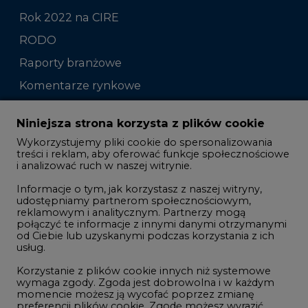
Rok 2022 na CIRE
RODO
Raporty branżowe
Komentarze rynkowe
Zmiany kadrowe na rynku
Niniejsza strona korzysta z plików cookie
Wykorzystujemy pliki cookie do spersonalizowania
Studio CIRE
treści i reklam, aby oferować funkcje społecznościowe
i analizować ruch w naszej witrynie.
Rozmowy o energetyce
Informacje o tym, jak korzystasz z naszej witryny,
Gospodarka
udostępniamy partnerom społecznościowym,
reklamowym i analitycznym. Partnerzy mogą
Geopolityka
połączyć te informacje z innymi danymi otrzymanymi
LTE450
od Ciebie lub uzyskanymi podczas korzystania z ich
usług.
Korzystanie z plików cookie innych niż systemowe
Innowacje i AI
wymaga zgody. Zgoda jest dobrowolna i w każdym
momencie możesz ją wycofać poprzez zmianę
Telekomunikacja i IT
preferencji plików cookie. Zgodę możesz wyrazić,