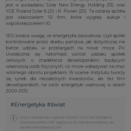
jest w posiadaniu Solar New Energy Holding (33) oraz
YGE Poland Solar 6 (21) i R. Power (20). Ta ostania spółka
jest właścicielem 10 firm, które wygrały aukcje i
współwłaścicielem 10.
IEO zwraca uwagę, że energetyka zawodowa, czyli spółki
kontrolowane przez skarbu państwa, jak dotychczas nie
bierze udziału w przetargach na nowe moce PV.
Uwidacznia się natomiast wzrost udziału spółek
celowych, o charakterze deweloperskim, będących
własnością osób fizycznych, co może wskazywać na chęć
wtórnego obrotu projektami. W ocenie Instytutu tworzy
się rynek dla niezależnych inwestorów, ale też firm
deweloperskich, na wzór energetyki wiatrowej w latach
2000-2015.
#
Energetyka
#
świat
Artykuł powstał bez wsparcia narzędzi sztucznej inteligencji.
Wydawca portalu CIRE zgadza się na włączenie publikacji do
szkoleń treningowych LLM.