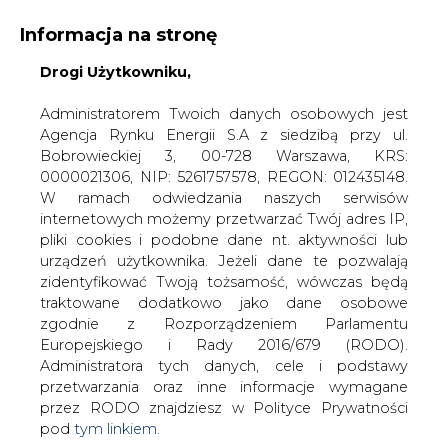
Informacja na stronę
Drogi Użytkowniku,
KONTAKT:
REDAKCJA@CIRE.PL
WYDAWCA PORTALU:
Administratorem Twoich danych osobowych jest
Agencja Rynku Energii S.A z siedzibą przy ul.
A
A
A
WIELKOŚĆ TEKSTU
WYSOKI KONTRAST
Bobrowieckiej 3, 00-728 Warszawa, KRS:
0000021306, NIP: 5261757578, REGON: 012435148.
ZALOGUJ SIĘ
W ramach odwiedzania naszych serwisów
internetowych możemy przetwarzać Twój adres IP,
pliki cookies i podobne dane nt. aktywności lub
urządzeń użytkownika. Jeżeli dane te pozwalają
zidentyfikować Twoją tożsamość, wówczas będą
traktowane dodatkowo jako dane osobowe
zgodnie z Rozporządzeniem Parlamentu
Europejskiego i Rady 2016/679 (RODO).
Administratora tych danych, cele i podstawy
przetwarzania oraz inne informacje wymagane
przez RODO znajdziesz w Polityce Prywatności
pod
tym linkiem.
WŁĄCZ CIRE.TV