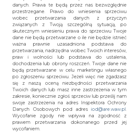
danych. Prawa te będą przez nas bezwzględnie
przestrzegane. Prawo do wniesienia sprzeciwu
wobec przetwarzania danych z przyczyn
IEO: W ciągu najbliższych 2 lat w
związanych z Twoją szczególną sytuacją, po
Polsce powstanie 400 MW nowych
mocy w PV
skutecznym wniesieniu prawa do sprzeciwu Twoje
dane nie będą przetwarzane o ile nie będzie istnieć
ważna prawnie uzasadniona podstawa do
przetwarzania, nadrzędna wobec Twoich interesów,
praw i wolności lub podstawa do ustalenia,
dochodzenia lub obrony roszczeń. Twoje dane nie
będą przetwarzane w celu marketingu własnego
W Polsce może powstać w
po zgłoszeniu sprzeciwu. Jeżeli więc nie zgadzasz
perspektywie do dwóch lat ok. 400 MW
się z naszą oceną niezbędności przetwarzania
nowych mocy w elektrowniach
Twoich danych lub masz inne zastrzeżenia w tym
fotowoltaicznych, co podwoi aktualny
zakresie, koniecznie zgłoś sprzeciw lub prześlij nam
swoje zastrzeżenia na adres Inspektora Ochrony
stan mocy zainstalowanych na polskim
Danych Osobowych pod adres
iod@are.waw.pl
.
rynku PV - czytamy w raporcie "Raport
Wycofanie zgody nie wpływa na zgodność z
Aukcje OZE - Fotowoltaika"
prawem przetwarzania dokonanego przed jej
przygotowanym przez Instytut
wycofaniem.
Energetyki Odnawialnej.