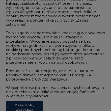
klikając „Zaakceptuj wszystkie". Jeżeli nie chcesz
Handel emisjami CO2
wyrazić zgód na korzystanie przez administratora i
Wodór
jego zaufanych partnerów z opcjonalnych plików
cookie, możesz zdecydować o swoich preferencjach
Górnictwo
wybierając je poniżej i klikając przycisk „Zapisz
ustawienia".
Zmiany klimatyczne
Twoja zgoda jest dobrowolna i możesz ją w dowolnym
momencie wycofać, zmieniając ustawienia
przeglądarki. Wycofanie zgody pozostanie bez
Atom
wpływu na zgodność z prawem używania plików
Fotowoltaika
cookie i podobnych technologii, którego dokonano
na podstawie zgody przed jej wycofaniem. Korzystanie
Offshore wind
z plików cookie ww. celach związane jest z
przetwarzaniem Twoich danych osobowych.
Magazyny energii
Równocześnie informujemy, że Administratorem
Zielone samorządy
Państwa danych jest Agencja Rynku Energii S.A., ul.
Bobrowiecka 3, 00-728 Warszawa.
Zielona gospodarka
Więcej informacji o przetwarzaniu danych osobowych
oraz mechanizmie plików cookie znajdą Państwo
w
Polityce prywatności
.
Zaakceptuj
©2002-
2021 - 2026
-
CIRE.PL
Centrum Informacji o Rynku Energii
wszystkie