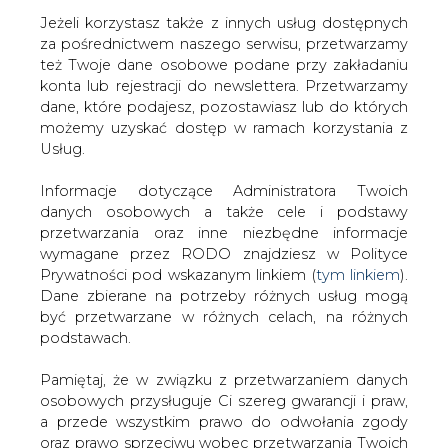
Jeżeli korzystasz także z innych usług dostępnych
za pośrednictwem naszego serwisu, przetwarzamy
też Twoje dane osobowe podane przy zakładaniu
konta lub rejestracji do newslettera. Przetwarzamy
Strona główna
/
ZIELONA GOSPODARKA
/
IEO: W
dane, które podajesz, pozostawiasz lub do których
ciągu najbliższych 2 lat w Polsce powstanie 400 MW
możemy uzyskać dostęp w ramach korzystania z
nowych mocy w PV
Usług.
2017-09-19 00:00
Informacje dotyczące Administratora Twoich
drukuj
danych osobowych a także cele i podstawy
skomentuj
przetwarzania oraz inne niezbędne informacje
udostępnij
:
wymagane przez RODO znajdziesz w Polityce
Prywatności pod wskazanym linkiem (
tym linkiem
).
Dane zbierane na potrzeby różnych usług mogą
być przetwarzane w różnych celach, na różnych
podstawach.
Pamiętaj, że w związku z przetwarzaniem danych
osobowych przysługuje Ci szereg gwarancji i praw,
a przede wszystkim prawo do odwołania zgody
oraz prawo sprzeciwu wobec przetwarzania Twoich