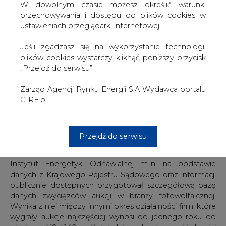
W dowolnym czasie możesz określić warunki
IEO przeanalizował wyniki przeprowadzonych dwóch
przechowywania i dostępu do plików cookies w
pierwszych aukcji OZE, w których udział brała między
ustawieniach przeglądarki internetowej.
innymi branża PV. 298 firm - zwycięzców aukcji- ma w
ciągu najbliższych 1-2 lat wybudować ok. 400 MW
Jeśli zgadzasz się na wykorzystanie technologii
nowych mocy fotowoltaicznych w źródłach poniżej 1
plików cookies wystarczy kliknąć poniższy przycisk
MW. Jak podaje IEO łącznej wartości tych inwestycji
„Przejdź do serwisu”.
sięgnie 2 mld zł.
Zarząd Agencji Rynku Energii S.A Wydawca portalu
Jednocześnie Instytut zwraca uwagę, że część z tych
CIRE.pl
firm będzie brała także udział w trzeciej aukcji, którą
prezes URE ogłosi jeszcze pod koniec br., w której będą
mogły brać też udział firmy z projektami o mocach
powyżej 1 MW, konkurując z farmami wiatrowymi o ok.
Przejdź do serwisu
150 MW kolejnych nowych mocy do podziału.
Instytut Energetyki Odnawialnej m.in. na podstawie
danych z Krajowego Rejestru Sądowego oraz informacji
publicznie dostępnych przygotował szczegółową bazę
danych zwycięzców aukcji w branży fotowoltaicznej.
Wynika z niej między innymi okres działalności firm, które
wygrały aukcje najczęściej wynosi od jednego roku do