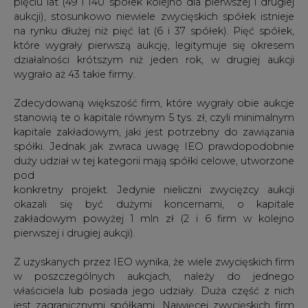
pięciu lat (49 i 140 spółek kolejno dla pierwszej i drugiej
aukcji), stosunkowo niewiele zwycięskich spółek istnieje
na rynku dłużej niż pięć lat (6 i 37 spółek). Pięć spółek,
które wygrały pierwszą aukcję, legitymuje się okresem
działalności krótszym niż jeden rok, w drugiej aukcji
wygrało aż 43 takie firmy.
Zdecydowaną większość firm, które wygrały obie aukcje
stanowią te o kapitale równym 5 tys. zł, czyli minimalnym
kapitale zakładowym, jaki jest potrzebny do zawiązania
spółki. Jednak jak zwraca uwagę IEO prawdopodobnie
duży udział w tej kategorii mają spółki celowe, utworzone
pod
konkretny projekt. Jedynie nieliczni zwycięzcy aukcji
okazali się być dużymi koncernami, o kapitale
zakładowym powyżej 1 mln zł (2 i 6 firm w kolejno
pierwszej i drugiej aukcji).
Z uzyskanych przez IEO wynika, że wiele zwycięskich firm
w poszczególnych aukcjach, należy do jednego
właściciela lub posiada jego udziały. Duża część z nich
jest zagranicznymi spółkami. Najwięcej zwycięskich firm