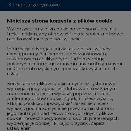
Komentarze rynkowe
Zmiany kadrowe na rynku
Niniejsza strona korzysta z plików cookie
Wykorzystujemy pliki cookie do spersonalizowania
Studio CIRE
treści i reklam, aby oferować funkcje społecznościowe
i analizować ruch w naszej witrynie.
Rozmowy o energetyce
Informacje o tym, jak korzystasz z naszej witryny,
Gospodarka
udostępniamy partnerom społecznościowym,
reklamowym i analitycznym. Partnerzy mogą
Geopolityka
połączyć te informacje z innymi danymi otrzymanymi
LTE450
od Ciebie lub uzyskanymi podczas korzystania z ich
usług.
Korzystanie z plików cookie innych niż systemowe
Innowacje i AI
wymaga zgody. Zgoda jest dobrowolna i w każdym
momencie możesz ją wycofać poprzez zmianę
Telekomunikacja i IT
preferencji plików cookie. Zgodę możesz wyrazić,
klikając „Zaakceptuj wszystkie". Jeżeli nie chcesz
Handel emisjami CO2
wyrazić zgód na korzystanie przez administratora i
Wodór
jego zaufanych partnerów z opcjonalnych plików
cookie, możesz zdecydować o swoich preferencjach
Górnictwo
wybierając je poniżej i klikając przycisk „Zapisz
ustawienia".