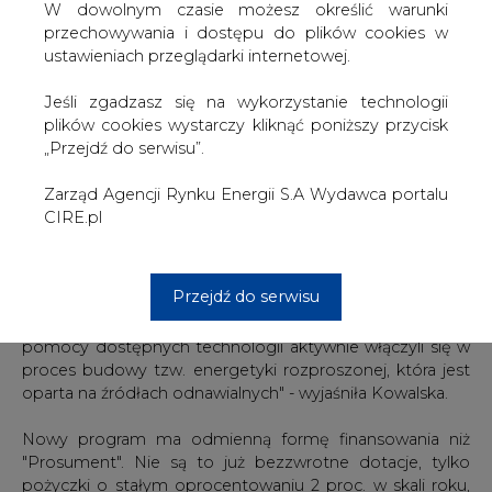
Olsztynie, zainteresowanie proekologicznym programem
W dowolnym czasie możesz określić warunki
autorstwa Wojewódzkiego Funduszu jest spore. Nabór
przechowywania i dostępu do plików cookies w
wniosków do programu rozpoczęto w marcu i do tej
ustawieniach przeglądarki internetowej.
pory złożono 15 projektów o dofinansowanie. Większość
dotyczy wymiany źródeł ciepła i zakupu kotłów na
Jeśli zgadzasz się na wykorzystanie technologii
biomasę oraz pomp ciepła.
plików cookies wystarczy kliknąć poniższy przycisk
„Przejdź do serwisu”.
Program niskooprocentowanych pożyczek to
kontynuacja zakończonego w 2016 roku projektu
Zarząd Agencji Rynku Energii S.A Wydawca portalu
"Prosument na Warmii i Mazurach". Program "EWA plus"
CIRE.pl
skierowano do osób fizycznych, które chcą np. wykonać
termomodernizację swojego budynku lub też zmienić
piec centralnego ogrzewania na bardziej ekologiczny.
Przejdź do serwisu
"Głównym założeniem programu jest pobudzenie
świadomości mieszkańców Warmii i Mazur, aby przy
pomocy dostępnych technologii aktywnie włączyli się w
proces budowy tzw. energetyki rozproszonej, która jest
oparta na źródłach odnawialnych" - wyjaśniła Kowalska.
Nowy program ma odmienną formę finansowania niż
"Prosument". Nie są to już bezzwrotne dotacje, tylko
pożyczki o stałym oprocentowaniu 2 proc. w skali roku,