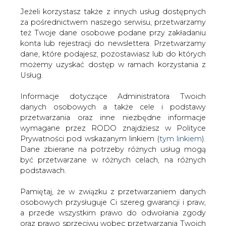
Jeżeli korzystasz także z innych usług dostępnych
za pośrednictwem naszego serwisu, przetwarzamy
też Twoje dane osobowe podane przy zakładaniu
konta lub rejestracji do newslettera. Przetwarzamy
Strona główna
/
ZIELONA GOSPODARKA
/
W
dane, które podajesz, pozostawiasz lub do których
Olsztynie podpisano pierwszą umowę z programu
możemy uzyskać dostęp w ramach korzystania z
pożyczek na OZE
Usług.
2017-04-13 00:00
Informacje dotyczące Administratora Twoich
drukuj
danych osobowych a także cele i podstawy
skomentuj
przetwarzania oraz inne niezbędne informacje
udostępnij
:
wymagane przez RODO znajdziesz w Polityce
Prywatności pod wskazanym linkiem (
tym linkiem
).
Dane zbierane na potrzeby różnych usług mogą
być przetwarzane w różnych celach, na różnych
W Olsztynie podpisano pierwszą
podstawach.
umowę z programu pożyczek na
OZE
Pamiętaj, że w związku z przetwarzaniem danych
osobowych przysługuje Ci szereg gwarancji i praw,
a przede wszystkim prawo do odwołania zgody
oraz prawo sprzeciwu wobec przetwarzania Twoich