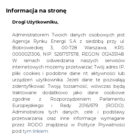
Informacja na stronę
Drogi Użytkowniku,
KONTAKT:
REDAKCJA@CIRE.PL
WYDAWCA PORTALU:
Administratorem Twoich danych osobowych jest
Agencja Rynku Energii S.A z siedzibą przy ul.
A
A
A
WIELKOŚĆ TEKSTU
WYSOKI KONTRAST
Bobrowieckiej 3, 00-728 Warszawa, KRS:
0000021306, NIP: 5261757578, REGON: 012435148.
ZALOGUJ SIĘ
W ramach odwiedzania naszych serwisów
internetowych możemy przetwarzać Twój adres IP,
pliki cookies i podobne dane nt. aktywności lub
urządzeń użytkownika. Jeżeli dane te pozwalają
zidentyfikować Twoją tożsamość, wówczas będą
traktowane dodatkowo jako dane osobowe
zgodnie z Rozporządzeniem Parlamentu
Europejskiego i Rady 2016/679 (RODO).
Administratora tych danych, cele i podstawy
przetwarzania oraz inne informacje wymagane
przez RODO znajdziesz w Polityce Prywatności
pod
tym linkiem.
WŁĄCZ CIRE.TV