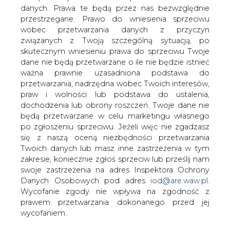
danych. Prawa te będą przez nas bezwzględnie
przestrzegane. Prawo do wniesienia sprzeciwu
wobec przetwarzania danych z przyczyn
Pierwszą umowę na dofinansowanie
związanych z Twoją szczególną sytuacją, po
inwestycji związanych z odnawialnymi
skutecznym wniesieniu prawa do sprzeciwu Twoje
źródłami energii w proekologicznym
dane nie będą przetwarzane o ile nie będzie istnieć
programie "EWA plus" podpisano w
ważna prawnie uzasadniona podstawa do
czwartek w Olsztynie. Pożyczkobiorcy,
przetwarzania, nadrzędna wobec Twoich interesów,
planując inwestycję energetyki
praw i wolności lub podstawa do ustalenia,
odnawialnej do 2018 r., mają do
dochodzenia lub obrony roszczeń. Twoje dane nie
dyspozycji 20 mln zł.
będą przetwarzane w celu marketingu własnego
po zgłoszeniu sprzeciwu. Jeżeli więc nie zgadzasz
Pierwszym beneficjentem pieniędzy z Wojewódzkiego
się z naszą oceną niezbędności przetwarzania
Funduszu Ochrony Środowiska i Gospodarki Wodnej w
Twoich danych lub masz inne zastrzeżenia w tym
Olsztynie jest mieszkaniec Elbląga, który pozyskał środki
zakresie, koniecznie zgłoś sprzeciw lub prześlij nam
na zakup i montaż głębinowej pompa ciepła, która
swoje zastrzeżenia na adres Inspektora Ochrony
ogrzeje dom o powierzchni 300 m kw. a także ciepłą
Danych Osobowych pod adres
iod@are.waw.pl
.
wodę w tym gospodarstwie domowym. Instalacja ma
Wycofanie zgody nie wpływa na zgodność z
zostać uruchomiona do końca czerwca tego roku.
prawem przetwarzania dokonanego przed jej
wycofaniem.
Jak podała PAP Beata Kowalska z WFOŚiGW w