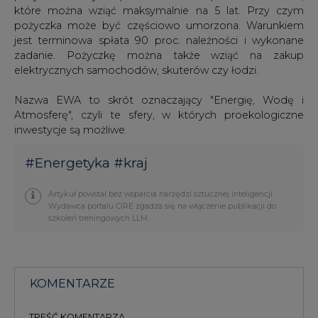
które można wziąć maksymalnie na 5 lat. Przy czym
pożyczka może być częściowo umorzona. Warunkiem
jest terminowa spłata 90 proc. należności i wykonane
zadanie. Pożyczkę można także wziąć na zakup
elektrycznych samochodów, skuterów czy łodzi.
Nazwa EWA to skrót oznaczający "Energię, Wodę i
Atmosferę", czyli te sfery, w których proekologiczne
inwestycje są możliwe.
#
Energetyka
#
kraj
Artykuł powstał bez wsparcia narzędzi sztucznej inteligencji.
Wydawca portalu CIRE zgadza się na włączenie publikacji do
szkoleń treningowych LLM.
KOMENTARZE
TREŚĆ KOMENTARZA