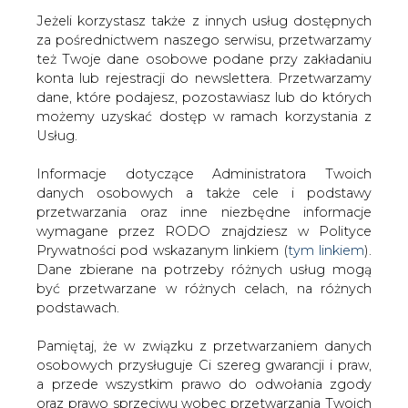
Jeżeli korzystasz także z innych usług dostępnych
za pośrednictwem naszego serwisu, przetwarzamy
też Twoje dane osobowe podane przy zakładaniu
konta lub rejestracji do newslettera. Przetwarzamy
Strona główna
/
ZIELONA GOSPODARKA
/
Ekorozwój
dane, które podajesz, pozostawiasz lub do których
według Elektrowni Turów SA
możemy uzyskać dostęp w ramach korzystania z
Usług.
2002-11-21 00:00
drukuj
Informacje dotyczące Administratora Twoich
skomentuj
danych osobowych a także cele i podstawy
udostępnij
:
przetwarzania oraz inne niezbędne informacje
wymagane przez RODO znajdziesz w Polityce
Prywatności pod wskazanym linkiem (
tym linkiem
).
Dane zbierane na potrzeby różnych usług mogą
Ekorozwój według Elektrowni
być przetwarzane w różnych celach, na różnych
Turów SA
podstawach.
Pamiętaj, że w związku z przetwarzaniem danych
osobowych przysługuje Ci szereg gwarancji i praw,
a przede wszystkim prawo do odwołania zgody
oraz prawo sprzeciwu wobec przetwarzania Twoich