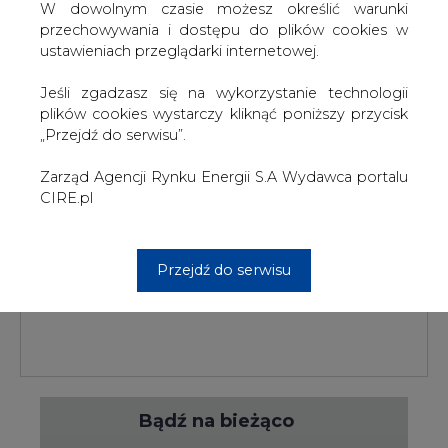
W dowolnym czasie możesz określić warunki
przechowywania i dostępu do plików cookies w
ustawieniach przeglądarki internetowej.
Jeśli zgadzasz się na wykorzystanie technologii
PODPIS
plików cookies wystarczy kliknąć poniższy przycisk
„Przejdź do serwisu”.
Zarząd Agencji Rynku Energii S.A Wydawca portalu
Przesłanie komentarza oznacza akceptację zasad korzystania z portalu
CIRE.pl
cire.pl
wyślij
Przejdź do serwisu
KOMENTARZE
(0)
Bądź na bieżąco