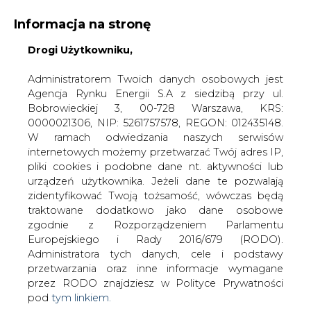
Informacja na stronę
Drogi Użytkowniku,
KONTAKT:
REDAKCJA@CIRE.PL
WYDAWCA PORTALU:
Administratorem Twoich danych osobowych jest
Agencja Rynku Energii S.A z siedzibą przy ul.
A
A
A
WIELKOŚĆ TEKSTU
WYSOKI KONTRAST
Bobrowieckiej 3, 00-728 Warszawa, KRS:
0000021306, NIP: 5261757578, REGON: 012435148.
ZALOGUJ SIĘ
W ramach odwiedzania naszych serwisów
internetowych możemy przetwarzać Twój adres IP,
pliki cookies i podobne dane nt. aktywności lub
urządzeń użytkownika. Jeżeli dane te pozwalają
zidentyfikować Twoją tożsamość, wówczas będą
traktowane dodatkowo jako dane osobowe
zgodnie z Rozporządzeniem Parlamentu
Europejskiego i Rady 2016/679 (RODO).
Administratora tych danych, cele i podstawy
przetwarzania oraz inne informacje wymagane
przez RODO znajdziesz w Polityce Prywatności
pod
tym linkiem.
WŁĄCZ CIRE.TV