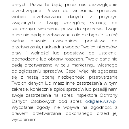
danych. Prawa te będą przez nas bezwzględnie
Elektrownia Turów SA aspirując do
przestrzegane. Prawo do wniesienia sprzeciwu
miana przyjaznej środowisku, realizuje
wobec przetwarzania danych z przyczyn
Program Kompleksowej Techniczno-
związanych z Twoją szczególną sytuacją, po
Ekologicznej Modernizacji
skutecznym wniesieniu prawa do sprzeciwu Twoje
dane nie będą przetwarzane o ile nie będzie istnieć
ważna prawnie uzasadniona podstawa do
#
Materiały problemowe
przetwarzania, nadrzędna wobec Twoich interesów,
praw i wolności lub podstawa do ustalenia,
dochodzenia lub obrony roszczeń. Twoje dane nie
Artykuł powstał bez wsparcia narzędzi sztucznej inteligencji.
Wydawca portalu CIRE zgadza się na włączenie publikacji do
będą przetwarzane w celu marketingu własnego
szkoleń treningowych LLM.
po zgłoszeniu sprzeciwu. Jeżeli więc nie zgadzasz
się z naszą oceną niezbędności przetwarzania
Twoich danych lub masz inne zastrzeżenia w tym
zakresie, koniecznie zgłoś sprzeciw lub prześlij nam
KOMENTARZE
swoje zastrzeżenia na adres Inspektora Ochrony
Danych Osobowych pod adres
iod@are.waw.pl
.
Wycofanie zgody nie wpływa na zgodność z
TREŚĆ KOMENTARZA
prawem przetwarzania dokonanego przed jej
wycofaniem.