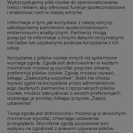
Wykorzystujemy pliki cookie do spersonalizowania
Studio CIRE
treści i reklam, aby oferować funkcje społecznościowe
i analizować ruch w naszej witrynie.
Rozmowy o energetyce
Informacje o tym, jak korzystasz z naszej witryny,
Gospodarka
udostępniamy partnerom społecznościowym,
reklamowym i analitycznym. Partnerzy mogą
Geopolityka
połączyć te informacje z innymi danymi otrzymanymi
LTE450
od Ciebie lub uzyskanymi podczas korzystania z ich
usług.
Korzystanie z plików cookie innych niż systemowe
Innowacje i AI
wymaga zgody. Zgoda jest dobrowolna i w każdym
momencie możesz ją wycofać poprzez zmianę
Telekomunikacja i IT
preferencji plików cookie. Zgodę możesz wyrazić,
klikając „Zaakceptuj wszystkie". Jeżeli nie chcesz
Handel emisjami CO2
wyrazić zgód na korzystanie przez administratora i
Wodór
jego zaufanych partnerów z opcjonalnych plików
cookie, możesz zdecydować o swoich preferencjach
Górnictwo
wybierając je poniżej i klikając przycisk „Zapisz
ustawienia".
Zmiany klimatyczne
Twoja zgoda jest dobrowolna i możesz ją w dowolnym
momencie wycofać, zmieniając ustawienia
przeglądarki. Wycofanie zgody pozostanie bez
Atom
wpływu na zgodność z prawem używania plików