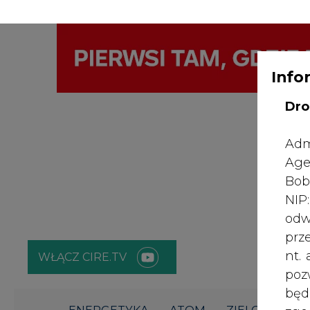
Info
WYDAWCA PO
KONTAKT:
REDAKCJA@CIRE.PL
Dro
Adm
Age
Bob
NI
odw
prz
nt.
WŁĄCZ CIRE.TV
poz
bę
ENERGETYKA
ATOM
ZIELONA GO
zgo
Rad