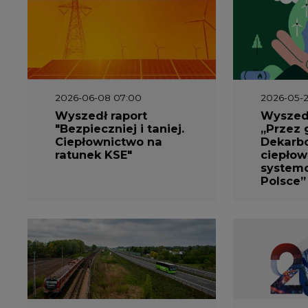
2026-06-08 07:00
2026-05-2
Wyszedł raport
Wyszedł
"Bezpieczniej i taniej.
„Przez 
Ciepłownictwo na
Dekarbo
ratunek KSE"
ciepłow
system
Polsce”
2026-05-13 13:00
2026-05-1