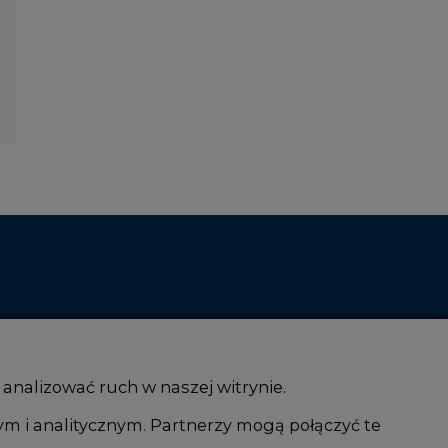
 analizować ruch w naszej witrynie.
ym i analitycznym. Partnerzy mogą połączyć te
i AI
Atom
kacja i IT
Fotowoltaika