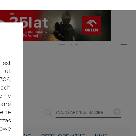
A
A
ZALOGUJ SIĘ
ŚĆ TEKSTU
A
jest
 ul.
306,
ach
żemy
dane
e te
czas
owe
ŁOWNICTWO
OFFSHORE WIND
INNE
go i
cele