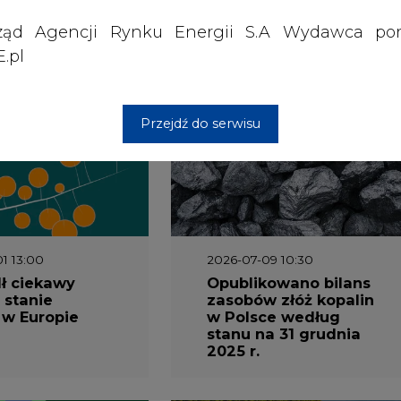
ząd Agencji Rynku Energii S.A Wydawca por
.pl
wszystkie artykuły
Przejdź do serwisu
1 13:00
2026-07-09 10:30
ł ciekawy
Opublikowano bilans
 stanie
zasobów złóż kopalin
 w Europie
w Polsce według
stanu na 31 grudnia
2025 r.