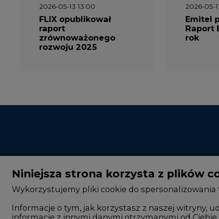
FLIX opublikował
Emitel 
raport
Raport 
zrównoważonego
rok
rozwoju 2025
Niniejsza strona korzysta z plików c
Wykorzystujemy pliki cookie do spersonalizowania t
Informacje o tym, jak korzystasz z naszej witryny
informacje z innymi danymi otrzymanymi od Ciebie 
CIRE - kim jesteśmy
Rok 2025 na CIRE
Reklamuj się na CIRE
Rok 2024 na CIRE