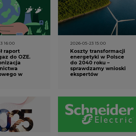
3 16:00
2026-05-23 15:00
 raport
Koszty transformacji
gaz do OZE.
energetyki w Polsce
nizacja
do 2040 roku –
nictwa
sprawdzamy wnioski
owego w
ekspertów
1 10:30
2026-04-27 06:30