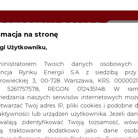
rmacja na stronę
RTALU:
WIELKO
WYSOKI KONTRAST
gi Użytkowniku,
inistratorem Twoich danych osobowych 
ncja Rynku Energii S.A z siedzibą przy
rowieckiej 3, 00-728 Warszawa, KRS: 0000021
P: 5261757578, REGON: 012435148. W ram
iedzania naszych serwisów internetowych mo
etwarzać Twój adres IP, pliki cookies i podobne 
 aktywności lub urządzeń użytkownika. Jeżeli dan
walają zidentyfikować Twoją tożsamość, wów
dą traktowane dodatkowo jako dane osob
SPODARKA
ZMIANY KADROWE NA RYNKU
CIEP
dnie z Rozporządzeniem Parlamentu Europejskie
y 2016/679 (RODO). Administratora tych danych, 