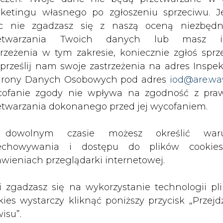
wyślij
c nie zgadzasz się z naszą oceną niezbędn
zetwarzania Twoich danych lub masz i
trzeżenia w tym zakresie, koniecznie zgłoś sprz
 prześlij nam swoje zastrzeżenia na adres Inspek
rony Danych Osobowych pod adres
iod@are.wa
ofanie zgody nie wpływa na zgodność z pr
etwarzania dokonanego przed jej wycofaniem.
dowolnym czasie możesz określić waru
echowywania i dostępu do plików cooki
awieniach przeglądarki internetowej.
rzymywanie treści marketingowych w postaci newslettera
 siedzibą w Warszawie.
li zgadzasz się na wykorzystanie technologii pl
kies wystarczy kliknąć poniższy przycisk „Przejd
 nas Państwa danych osobowych, w tym informacje o
isu”.
lityce prywatności.