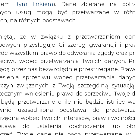
nych usług mogą być przetwarzane w róż
i, i daje dobre wyniki eksploatacyjno
ach, na różnych podstawach.
y w miesięczniku "Energia - Gigawat"
iętaj, że w związku z przetwarzaniem da
bowych przysługuje Ci szereg gwarancji i pra
ede wszystkim prawo do odwołania zgody oraz p
Artykuł powstał bez wsparcia narzędzi sztucznej
y
inteligencji. Wydawca portalu CIRE zgadza się na włącz
zeciwu wobec przetwarzania Twoich danych. P
publikacji do szkoleń treningowych LLM.
będą przez nas bezwzględnie przestrzegane. Praw
esienia sprzeciwu wobec przetwarzania dany
yczyn związanych z Twoją szczególną sytuacją
tecznym wniesieniu prawa do sprzeciwu Twoje 
 będą przetwarzane o ile nie będzie istnieć w
wnie uzasadniona podstawa do przetwarza
PODPIS
rzędna wobec Twoich interesów, praw i wolności
stawa do ustalenia, dochodzenia lub ob
zczeń. Twoje dane nie będą przetwarzane w 
Przesłanie komentarza oznacza akceptację zasad korzystania
z portalu cire.pl
ketingu własnego po zgłoszeniu sprzeciwu. Je