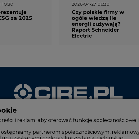
prezentuje
Czy polskie firmy w
ESG za 2025
ogóle wiedzą ile
energii zużywają?
Raport Schneider
Electric
ookie
WYDAWCA PORTALU
reści i reklam, aby oferować funkcje społecznościowe i
, udostępniamy partnerom społecznościowym, reklamow
lub uzyskanymi podczas korzystania z ich usług.
Zmiany kadrowe na rynku
Innowacje 
Studio CIRE
Telekomuni