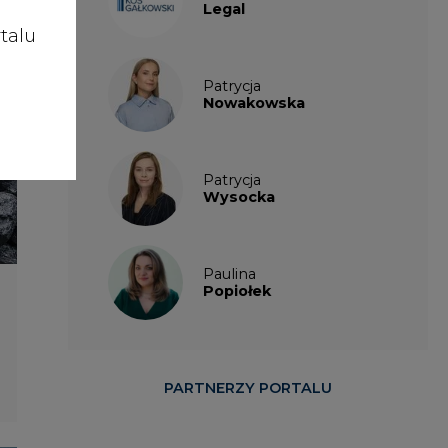
talu
Patrycja
Nowakowska
Patrycja
Wysocka
Paulina
Popiołek
PARTNERZY PORTALU