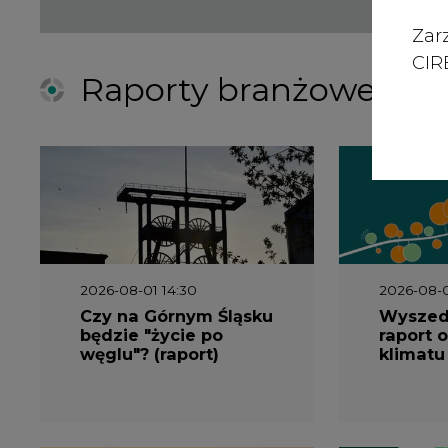
Zar
CIRE
Raporty branżowe
2026-08-01 14:30
2026-08-0
Czy na Górnym Śląsku
Wyszed
będzie "życie po
raport o
węglu"? (raport)
klimatu