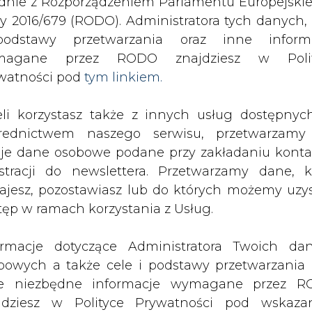
odstawy przetwarzania oraz inne inform
alanie biomasy. Po zgazowaniu do kotła!
magane przez RODO znajdziesz w Polit
watności pod
tym linkiem.
drukuj
skomentuj
udostępnij
:
eli korzystasz także z innych usług dostępnyc
rednictwem naszego serwisu, przetwarzamy
je dane osobowe podane przy zakładaniu konta
asy. Po zgazowaniu do
estracji do newslettera. Przetwarzamy dane, k
ajesz, pozostawiasz lub do których możemy uzy
tęp w ramach korzystania z Usług.
ormacje dotyczące Administratora Twoich da
bowych a także cele i podstawy przetwarzania 
e niezbędne informacje wymagane przez 
zgazowanie) w kotłach opalanych węg
jdziesz w Polityce Prywatności pod wskaz
ie pierwszego komponentu. Innowacy
kiem (
tym linkiem
). Dane zbierane na potr
oComb została zastosowana w opalan