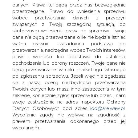
danych. Prawa te będą przez nas bezwzględnie
przestrzegane. Prawo do wniesienia sprzeciwu
wobec przetwarzania danych z przyczyn
#
Materiały problemowe
związanych z Twoją szczególną sytuacją, po
skutecznym wniesieniu prawa do sprzeciwu Twoje
Artykuł powstał bez wsparcia narzędzi sztucznej inteligencji.
dane nie będą przetwarzane o ile nie będzie istnieć
Wydawca portalu CIRE zgadza się na włączenie publikacji do
ważna prawnie uzasadniona podstawa do
szkoleń treningowych LLM.
przetwarzania, nadrzędna wobec Twoich interesów,
praw i wolności lub podstawa do ustalenia,
dochodzenia lub obrony roszczeń. Twoje dane nie
będą przetwarzane w celu marketingu własnego
KOMENTARZE
po zgłoszeniu sprzeciwu. Jeżeli więc nie zgadzasz
się z naszą oceną niezbędności przetwarzania
Twoich danych lub masz inne zastrzeżenia w tym
TREŚĆ KOMENTARZA
zakresie, koniecznie zgłoś sprzeciw lub prześlij nam
swoje zastrzeżenia na adres Inspektora Ochrony
Danych Osobowych pod adres
iod@are.waw.pl
.
Wycofanie zgody nie wpływa na zgodność z
prawem przetwarzania dokonanego przed jej
wycofaniem.