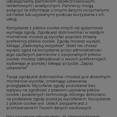
udostępniamy partnerom społecznościowym,
reklamowym i analitycznym. Partnerzy mogą
Geopolityka
połączyć te informacje z innymi danymi otrzymanymi
LTE450
od Ciebie lub uzyskanymi podczas korzystania z ich
usług.
Korzystanie z plików cookie innych niż systemowe
Innowacje i AI
wymaga zgody. Zgoda jest dobrowolna i w każdym
momencie możesz ją wycofać poprzez zmianę
Telekomunikacja i IT
preferencji plików cookie. Zgodę możesz wyrazić,
klikając „Zaakceptuj wszystkie". Jeżeli nie chcesz
Handel emisjami CO2
wyrazić zgód na korzystanie przez administratora i
Wodór
jego zaufanych partnerów z opcjonalnych plików
cookie, możesz zdecydować o swoich preferencjach
Górnictwo
wybierając je poniżej i klikając przycisk „Zapisz
ustawienia".
Zmiany klimatyczne
Twoja zgoda jest dobrowolna i możesz ją w dowolnym
momencie wycofać, zmieniając ustawienia
przeglądarki. Wycofanie zgody pozostanie bez
Atom
wpływu na zgodność z prawem używania plików
Fotowoltaika
cookie i podobnych technologii, którego dokonano
na podstawie zgody przed jej wycofaniem. Korzystanie
Offshore wind
z plików cookie ww. celach związane jest z
przetwarzaniem Twoich danych osobowych.
Magazyny energii
Równocześnie informujemy, że Administratorem