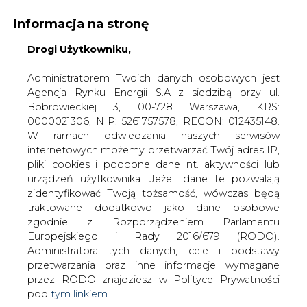
Informacja na stronę
Drogi Użytkowniku,
KONTAKT:
REDAKCJA@CIRE.PL
WYDAWCA PORTALU:
Administratorem Twoich danych osobowych jest
Agencja Rynku Energii S.A z siedzibą przy ul.
A
A
A
WIELKOŚĆ TEKSTU
WYSOKI KONTRAST
Bobrowieckiej 3, 00-728 Warszawa, KRS:
0000021306, NIP: 5261757578, REGON: 012435148.
ZALOGUJ SIĘ
W ramach odwiedzania naszych serwisów
internetowych możemy przetwarzać Twój adres IP,
pliki cookies i podobne dane nt. aktywności lub
urządzeń użytkownika. Jeżeli dane te pozwalają
zidentyfikować Twoją tożsamość, wówczas będą
traktowane dodatkowo jako dane osobowe
zgodnie z Rozporządzeniem Parlamentu
Europejskiego i Rady 2016/679 (RODO).
Administratora tych danych, cele i podstawy
przetwarzania oraz inne informacje wymagane
przez RODO znajdziesz w Polityce Prywatności
pod
tym linkiem.
WŁĄCZ CIRE.TV