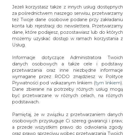
Jeżeli korzystasz także z innych usług dostępnych
za pośrednictwem naszego serwisu, przetwarzamy
też Twoje dane osobowe podane przy zakładaniu
konta lub rejestracji do newslettera. Przetwarzamy
Strona główna
/
ZIELONA GOSPODARKA
/
Od firmy
dane, które podajesz, pozostawiasz lub do których
przewozowej do... elektrowni
możemy uzyskać dostęp w ramach korzystania z
Usług.
2001-10-26 00:00
drukuj
Informacje dotyczące Administratora Twoich
skomentuj
danych osobowych a także cele i podstawy
udostępnij
:
przetwarzania oraz inne niezbędne informacje
wymagane przez RODO znajdziesz w Polityce
Prywatności pod wskazanym linkiem (
tym linkiem
).
Dane zbierane na potrzeby różnych usług mogą
Od firmy przewozowej do...
być przetwarzane w różnych celach, na różnych
elektrowni
podstawach.
Pamiętaj, że w związku z przetwarzaniem danych
osobowych przysługuje Ci szereg gwarancji i praw,
a przede wszystkim prawo do odwołania zgody
oraz prawo sprzeciwu wobec przetwarzania Twoich