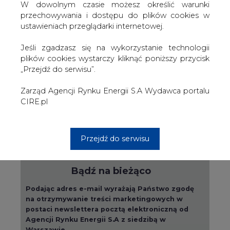
W dowolnym czasie możesz określić warunki
PODPIS
przechowywania i dostępu do plików cookies w
ustawieniach przeglądarki internetowej.
Jeśli zgadzasz się na wykorzystanie technologii
Przesłanie komentarza oznacza akceptację zasad korzystania z portalu
plików cookies wystarczy kliknąć poniższy przycisk
cire.pl
„Przejdź do serwisu”.
wyślij
Zarząd Agencji Rynku Energii S.A Wydawca portalu
CIRE.pl
KOMENTARZE
(0)
Przejdź do serwisu
Bądź na bieżąco
Podając adres e-mail wyrażają Państwo zgodę
na otrzymywanie treści marketingowych w
postaci newslettera pocztą elektroniczną od
Agencji Rynku Energii S.A z siedzibą w
Warszawie.