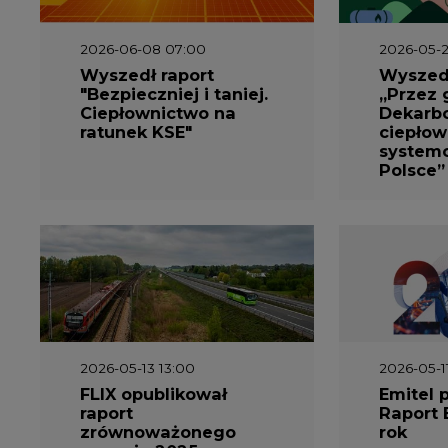
2026-06-08 07:00
2026-05-2
Wyszedł raport
Wyszedł
"Bezpieczniej i taniej.
„Przez 
Ciepłownictwo na
Dekarbo
ratunek KSE"
ciepłow
system
Polsce”
2026-05-13 13:00
2026-05-1
FLIX opublikował
Emitel 
raport
Raport 
zrównoważonego
rok
rozwoju 2025