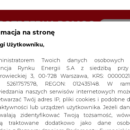
rmacja na stronę
RTALU:
WIELKO
WYSOKI KONTRAST
gi Użytkowniku,
inistratorem Twoich danych osobowych 
ncja Rynku Energii S.A z siedzibą przy
rowieckiej 3, 00-728 Warszawa, KRS: 0000021
P: 5261757578, REGON: 012435148. W ram
iedzania naszych serwisów internetowych mo
etwarzać Twój adres IP, pliki cookies i podobne 
 aktywności lub urządzeń użytkownika. Jeżeli dan
walają zidentyfikować Twoją tożsamość, wów
dą traktowane dodatkowo jako dane osob
dnie z Rozporządzeniem Parlamentu Europejskie
y 2016/679 (RODO). Administratora tych danych, 