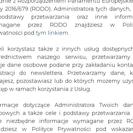
odstawy przetwarzania oraz inne inform
SPODARKA
ZMIANY KADROWE NA RYNKU
CIEP
magane przez RODO znajdziesz w Polit
watności pod
tym linkiem.
ucent mikroinwerterów obniża ceny o 1/5
eli korzystasz także z innych usług dostępnyc
drukuj
skomentuj
udostępnij
:
rednictwem naszego serwisu, przetwarzamy
je dane osobowe podane przy zakładaniu konta
estracji do newslettera. Przetwarzamy dane, k
ajesz, pozostawiasz lub do których możemy uzy
inwerterów obniża ceny o
tęp w ramach korzystania z Usług.
ormacje dotyczące Administratora Twoich da
bowych a także cele i podstawy przetwarzania 
e niezbędne informacje wymagane przez 
jdziesz w Polityce Prywatności pod wskaz
kiem (
tym linkiem
). Dane zbierane na potr
t mikroinwerterów fotowoltaicznych