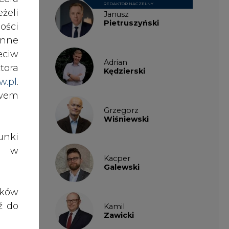
Pietruszyński
ości
nne
o 28
eciw
a III
Adrian
tora
Kędzierski
rage
w.pl
.
awem
Grzegorz
ynku
Wiśniewski
iego
nki
es w
Kacper
Galewski
ał to
 mln
ików
W, z
ź do
Kamil
Zawicki
j od