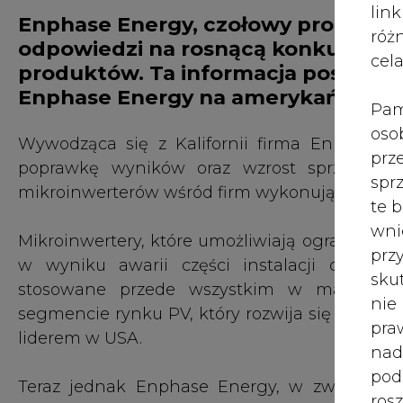
róż
odpowiedzi na rosnącą konkurencję
cel
produktów. Ta informacja poskutk
Enphase Energy na amerykańskiej g
Pam
oso
Wywodząca się z Kalifornii firma Enphase 
prz
poprawkę wyników oraz wzrost sprzedaży 
spr
mikroinwerterów wśród firm wykonujących sys
te 
wni
Mikroinwertery, które umożliwiają ograniczani
prz
w wyniku awarii części instalacji czy zaci
sku
stosowane przede wszystkim w małych, d
nie
segmencie rynku PV, który rozwija się coraz p
pra
liderem w USA.
nad
pod
Teraz jednak Enphase Energy, w związku z 
ros
obniżenie cen swoich mikroinwerterów – średn
mar