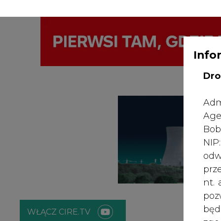
Info
WYDAWCA PO
KONTAKT:
REDAKCJA@CIRE.PL
Dro
Adm
Age
Bob
NI
odw
prz
nt.
poz
bę
WŁĄCZ CIRE.TV
zgo
Rad