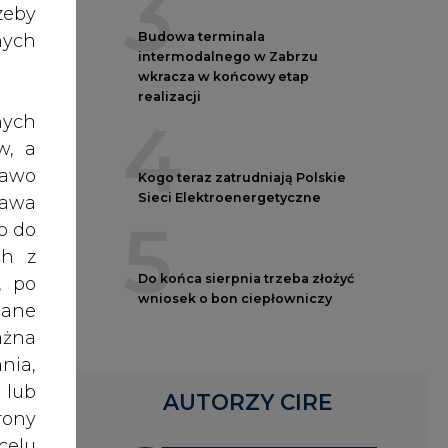
Budowa terminala
nych
intermodalnego w Zabrzu
wkracza w końcowy etap
realizacji
4
nych
w, a
czną
rawo
Kogo teraz zatrudniają Polskie
ogią
Sieci Elektroenergetyczne
rawa
5
o do
ch z
cych
Do końca sierpnia trzeba złożyć
, po
, są
wniosek o bon ciepłowniczy
dane
li w
ażna
rego
nia,
 lub
AUTORZY CIRE
rony
zące
celu
firm
REDAKTOR NACZELNY
żeli
Janusz