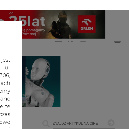
A
A
ZALOGUJ SIĘ
ŚĆ TEKSTU
A
jest
 ul.
306,
ach
żemy
dane
e te
czas
owe
go i
cele