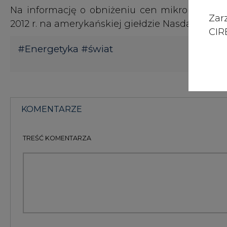
Zar
2012 r. na amerykańskiej giełdzie Nasdaq spółki 
CIRE
#
Energetyka
#
świat
KOMENTARZE
TREŚĆ KOMENTARZA