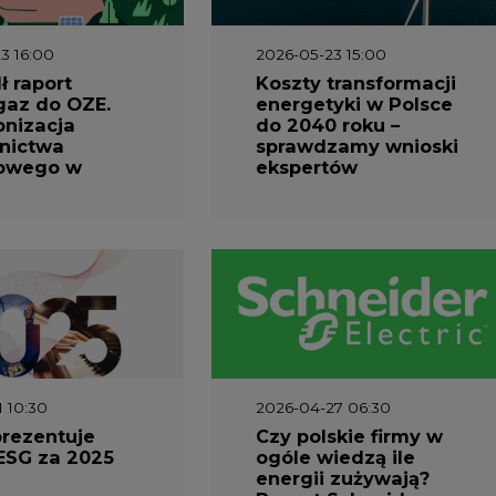
3 16:00
2026-05-23 15:00
 raport
Koszty transformacji
gaz do OZE.
energetyki w Polsce
nizacja
do 2040 roku –
nictwa
sprawdzamy wnioski
owego w
ekspertów
1 10:30
2026-04-27 06:30
prezentuje
Czy polskie firmy w
ESG za 2025
ogóle wiedzą ile
energii zużywają?
Raport Schneider
Electric