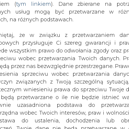
nych usług mogą być przetwarzane w róż
 znacząco obniżył ceny swoich
ach, na różnych podstawach.
owała dużym spadkiem wartości
iełdzie.
iętaj, że w związku z przetwarzaniem da
bowych przysługuje Ci szereg gwarancji i pra
Energy w ostatnich latach notowała systematy
ede wszystkim prawo do odwołania zgody oraz p
– wraz ze wzrostem zainteresowania technol
zeciwu wobec przetwarzania Twoich danych. P
temy fotowoltaiczne.
będą przez nas bezwzględnie przestrzegane. Praw
esienia sprzeciwu wobec przetwarzania dany
e strat uzysku energii w systemach PV, powstają
yczyn związanych z Twoją szczególną sytuacją
enienia pojedynczych paneli fotowoltaicznych
tecznym wniesieniu prawa do sprzeciwu Twoje 
omowych systemach fotowoltaicznych – czy
 będą przetwarzane o ile nie będzie istnieć w
rężniej zwłaszcza w Stanach Zjednoczonych i któ
wnie uzasadniona podstawa do przetwarza
rzędna wobec Twoich interesów, praw i wolności
stawa do ustalenia, dochodzenia lub ob
rosnącą konkurencją, zdecydował się na znac
zczeń. Twoje dane nie będą przetwarzane w 
io aż o 19%, co może być dobrą informacją dla 
ketingu własnego po zgłoszeniu sprzeciwu. Je