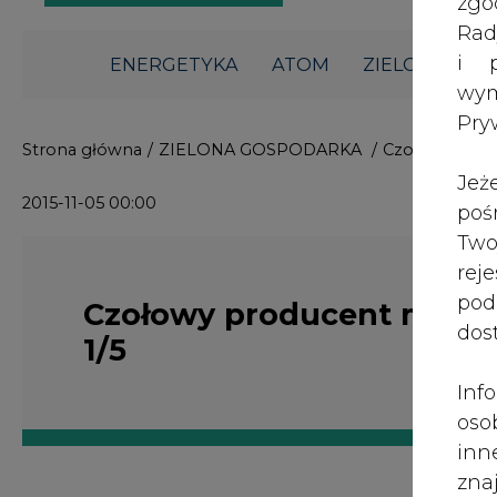
i p
ENERGETYKA
ATOM
ZIELONA GO
wy
Pry
Strona główna
/
ZIELONA GOSPODARKA
/
Czołowy prod
Jeż
2015-11-05 00:00
poś
Two
rej
pod
Czołowy producent mikro
dos
1/5
Inf
oso
inn
zna
lin
Enphase Energy, czołowy producen