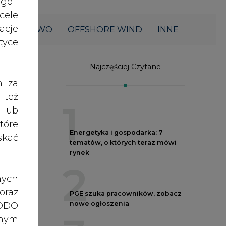
acje
ŁOWNICTWO
OFFSHORE WIND
INNE
yce
Najczęściej Czytane
h za
 też
1
 lub
tóre
Energetyka i gospodarka: 7
skać
tematów, o których teraz mówi
rynek
2
nych
oraz
PGE szuka pracowników, zobacz
nowe ogłoszenia
RODO
3
anym
zeby
, w