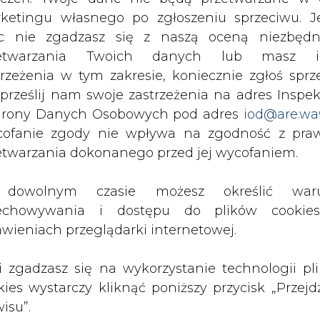
znie dla akcjonariuszy Enphase Energy.
c nie zgadzasz się z naszą oceną niezbędn
zetwarzania Twoich danych lub masz i
tery o łącznej mocy 219 MW, co oznacza wzrost 
trzeżenia w tym zakresie, koniecznie zgłoś sprz
II kwartału br. W wynikach kalifornijskiej firmy z
 prześlij nam swoje zastrzeżenia na adres Inspek
cja o obniżeniu średniej ceny sprzedaży ASP (Ave
rony Danych Osobowych pod adres
iod@are.wa
r. do 0,47 USD/W w III kwartale br.
ofanie zgody nie wpływa na zgodność z pr
etwarzania dokonanego przed jej wycofaniem.
w dużej mierze z rosnącej konkurencji na r
ko rosnącego w siłę na rynku w USA izraelsk
dowolnym czasie możesz określić waru
echowywania i dostępu do plików cooki
awieniach przeglądarki internetowej.
niosły 102,9 mln dolarów, a prognoza na IV kwart
dy SolarEdge za ostatni kwartał wyniosły 115
li zgadzasz się na wykorzystanie technologii pl
producent sprzedał inwertery o łącznej mocy 356 M
kies wystarczy kliknąć poniższy przycisk „Przejd
isu”.
rów od razu zareagowała giełda. Ceny notowane