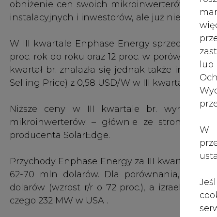
instalacyjnych i inwestorów, ale już niekoniec
wię
pr
W III kwartale Enphase Energy sprzedał inwer
zas
proc. rok do roku oraz 12 proc. w porównaniu do 
lub
kwartał br. znalazła się jednak także informa
Och
Selling Price) z 0,58 USD/W w III kwartale 2014 
Wyc
prz
Niższe ceny w III kwartale br. wynikały 
mikroinwerterów – głównie ze strony szyb
W 
producenta SolarEdge.
prz
ust
Przychody Enphase Energy za III kwartał br. wy
62-70 mln dolarów. Dla porównania, przycho
Jeś
dolarów (wzrost r/r o 72 proc.), a izraelski 
coo
czego 232 MW w USA .
serw
Na informację o obniżeniu cen mikroinwerte