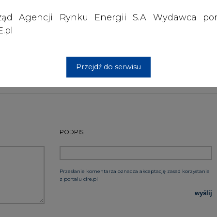
ząd Agencji Rynku Energii S.A Wydawca por
straciły wczoraj aż 37 proc. swojej wartości.
.pl
Artykuł powstał bez wsparcia narzędzi sztucznej
inteligencji. Wydawca portalu CIRE zgadza się na włącz
publikacji do szkoleń treningowych LLM.
Przejdź do serwisu
PODPIS
Przesłanie komentarza oznacza akceptację zasad korzystania
z portalu cire.pl
wyślij