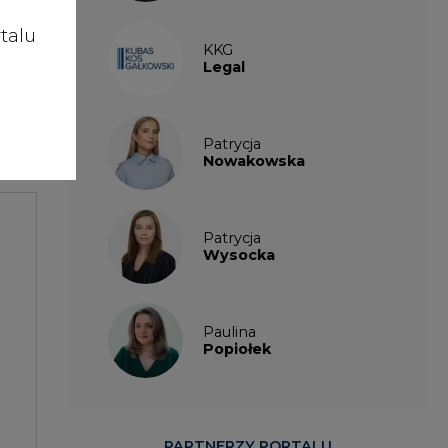
talu
KKG
Legal
enie
Patrycja
Nowakowska
Patrycja
Wysocka
Paulina
Popiołek
PARTNERZY PORTALU