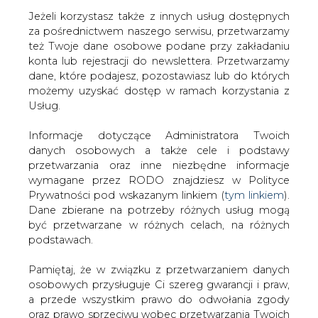
Jeżeli korzystasz także z innych usług dostępnych
za pośrednictwem naszego serwisu, przetwarzamy
też Twoje dane osobowe podane przy zakładaniu
konta lub rejestracji do newslettera. Przetwarzamy
Strona główna
/
SERWIS INFORMACYJNY CIRE
dane, które podajesz, pozostawiasz lub do których
24
/
Polski projekt laureatem Europejskiej Nagrody
możemy uzyskać dostęp w ramach korzystania z
Natura 2000
Usług.
Redakcja
CIRE.PL
Informacje dotyczące Administratora Twoich
2024-06-03 14:30
danych osobowych a także cele i podstawy
drukuj
przetwarzania oraz inne niezbędne informacje
skomentuj
wymagane przez RODO znajdziesz w Polityce
udostępnij
:
Prywatności pod wskazanym linkiem (
tym linkiem
).
Dane zbierane na potrzeby różnych usług mogą
być przetwarzane w różnych celach, na różnych
podstawach.
Pamiętaj, że w związku z przetwarzaniem danych
osobowych przysługuje Ci szereg gwarancji i praw,
a przede wszystkim prawo do odwołania zgody
oraz prawo sprzeciwu wobec przetwarzania Twoich