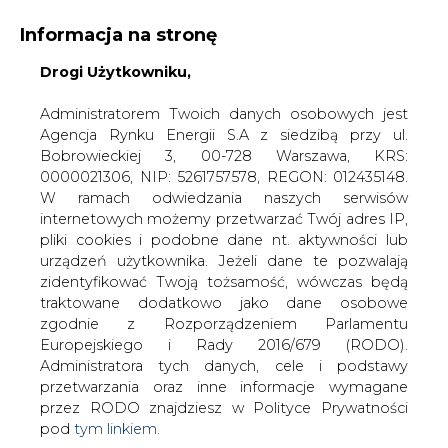
Informacja na stronę
Drogi Użytkowniku,
KONTAKT:
REDAKCJA@CIRE.PL
WYDAWCA PORTALU:
Administratorem Twoich danych osobowych jest
Agencja Rynku Energii S.A z siedzibą przy ul.
A
A
A
WIELKOŚĆ TEKSTU
WYSOKI KONTRAST
Bobrowieckiej 3, 00-728 Warszawa, KRS:
0000021306, NIP: 5261757578, REGON: 012435148.
ZALOGUJ SIĘ
W ramach odwiedzania naszych serwisów
internetowych możemy przetwarzać Twój adres IP,
pliki cookies i podobne dane nt. aktywności lub
urządzeń użytkownika. Jeżeli dane te pozwalają
zidentyfikować Twoją tożsamość, wówczas będą
traktowane dodatkowo jako dane osobowe
zgodnie z Rozporządzeniem Parlamentu
Europejskiego i Rady 2016/679 (RODO).
Administratora tych danych, cele i podstawy
przetwarzania oraz inne informacje wymagane
przez RODO znajdziesz w Polityce Prywatności
pod
tym linkiem.
WŁĄCZ CIRE.TV