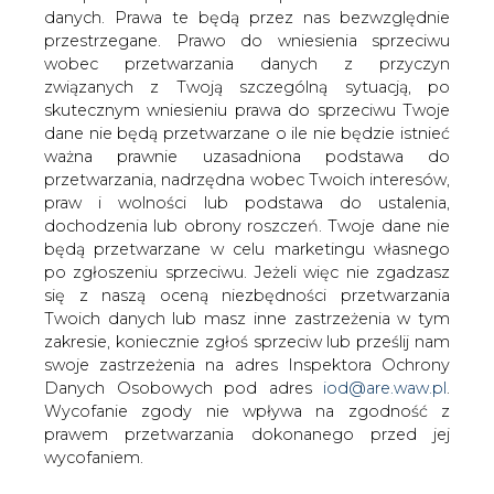
danych. Prawa te będą przez nas bezwzględnie
przestrzegane. Prawo do wniesienia sprzeciwu
wobec przetwarzania danych z przyczyn
Polski projekt laureatem
związanych z Twoją szczególną sytuacją, po
Europejskiej Nagrody Natura 2000
skutecznym wniesieniu prawa do sprzeciwu Twoje
dane nie będą przetwarzane o ile nie będzie istnieć
ważna prawnie uzasadniona podstawa do
przetwarzania, nadrzędna wobec Twoich interesów,
praw i wolności lub podstawa do ustalenia,
dochodzenia lub obrony roszczeń. Twoje dane nie
będą przetwarzane w celu marketingu własnego
Nagrodę Obywatelską Europejskiej
po zgłoszeniu sprzeciwu. Jeżeli więc nie zgadzasz
Nagrody Natura 2000 (Natura 2000
się z naszą oceną niezbędności przetwarzania
Award) za dobre praktyki ochrony i
Twoich danych lub masz inne zastrzeżenia w tym
zarządzania bocianem czarnym w
zakresie, koniecznie zgłoś sprzeciw lub prześlij nam
Polsce otrzymał projekt zgłoszony przez
swoje zastrzeżenia na adres Inspektora Ochrony
Danych Osobowych pod adres
iod@are.waw.pl
.
Leśny Zakład Doświadczalny w Rogowie
Wycofanie zgody nie wpływa na zgodność z
Podczas Zielonego Tygodnia w Brukseli Komisja
prawem przetwarzania dokonanego przed jej
Europejska, 30 maja 2024 r., ogłosiła zwycięzców
wycofaniem.
Europejskiej Nagrody Natura 2000 2024.