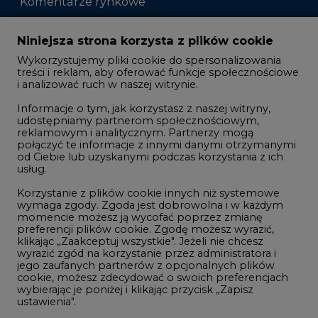
Komentarze rynkowe
Zmiany kadrowe na rynku
Niniejsza strona korzysta z plików cookie
Wykorzystujemy pliki cookie do spersonalizowania
Studio CIRE
treści i reklam, aby oferować funkcje społecznościowe
i analizować ruch w naszej witrynie.
Rozmowy o energetyce
Informacje o tym, jak korzystasz z naszej witryny,
Gospodarka
udostępniamy partnerom społecznościowym,
reklamowym i analitycznym. Partnerzy mogą
Geopolityka
połączyć te informacje z innymi danymi otrzymanymi
LTE450
od Ciebie lub uzyskanymi podczas korzystania z ich
usług.
Korzystanie z plików cookie innych niż systemowe
Innowacje i AI
wymaga zgody. Zgoda jest dobrowolna i w każdym
momencie możesz ją wycofać poprzez zmianę
Telekomunikacja i IT
preferencji plików cookie. Zgodę możesz wyrazić,
klikając „Zaakceptuj wszystkie". Jeżeli nie chcesz
Handel emisjami CO2
wyrazić zgód na korzystanie przez administratora i
Wodór
jego zaufanych partnerów z opcjonalnych plików
cookie, możesz zdecydować o swoich preferencjach
Górnictwo
wybierając je poniżej i klikając przycisk „Zapisz
ustawienia".
Zmiany klimatyczne