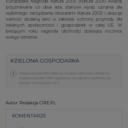
Europejska Nagroda Natura 2000 (Natura 2000 Award)
przyznawana co dwa lata, stanowi wyraz uznania dla
wybitnego zarządzania obszarami Natura 2000 i ukazuje
wartość dodaną sieci w zakresie ochrony przyrody dla
lokalnych społeczności i gospodarek w całej UE. W
bieżącym roku nagroda obchodzi dziesiątą rocznicę
swego istnienia.
#
ZIELONA GOSPODARKA
Artykuł powstał bez wsparcia narzędzi sztucznej inteligencji.
Wydawca portalu CIRE zgadza się na włączenie publikacji do
szkoleń treningowych LLM.
Autor: Redakcja CIRE.PL
KOMENTARZE